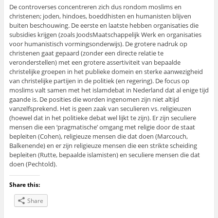
De controverses concentreren zich dus rondom moslims en
christenen; joden, hindoes, boeddhisten en humanisten blijven
buiten beschouwing. De eerste en laatste hebben organisaties die
subsidies krijgen (zoals JoodsMaatschappelijk Werk en organisaties
voor humanistisch vormingsonderwijs). De grotere nadruk op
christenen gaat gepaard (zonder een directe relatie te
veronderstellen) met een grotere assertiviteit van bepaalde
christelijke groepen in het publieke domein en sterke aanwezigheid
van christelijke partijen in de politiek (en regering). De focus op
moslims valt samen met het islamdebat in Nederland dat al enige tijd
gaande is. De posities die worden ingenomen zijn niet altijd
vanzelfsprekend. Het is geen zaak van seculieren vs. religieuzen
(hoewel dat in het politieke debat wel lijkt te zijn). Er zijn seculiere
mensen die een ‘pragmatische’ omgang met religie door de staat
bepleiten (Cohen), religieuze mensen die dat doen (Marcouch,
Balkenende) en er zijn religieuze mensen die een strikte scheiding
bepleiten (Rutte, bepaalde islamisten) en seculiere mensen die dat
doen (Pechtold).
Share this:
Share