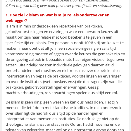
3 Kort wat uitleg over mijn boek Zoeken naar een ‘zuivere’ islam.
4 Kort nog wat uitleg over mijn post over pornoficatie en seksualisering.
1. Hoe zie ik islam en wat is mijn rol als onderzoeker en
weblogger?
Islam is in mijn onderzoek een repertoire van praktijken,
geloofsvoorstellingen en ervaringen waar een persoon keuzes uit
maakt om zijn/haar relatie met God betekenis te geven in een
specifieke tijd en plaats. Een persoon is nooit 100% vrij om keuzes te
maken, maar doet dat altijd in een sociale omgeving en zal altijd
verantwoording moeten afleggen over de keuzes die gemaakt zijn en
de omgeving zal ook in bepaalde mate haar eigen visies er tegenover
zetten. Uiteindelijk moeten individuele gelovigen daarom altijd
onderhandelen met moslims en niet-moslims over de betekenis en
interpretatie van bepaalde praktijken, voorstellingen en ervaringen
en over de instituties (wet, moskee, enz.) die de dragers zijn van die
praktijken, geloofsvoorstellingen er ervaringen. Gezag,
machtsverhoudingen, rolverwachtingen spelen dus altijd een rol.
De islam is geen ding, geen wezen en kan dus niets doen. Het zijn
mensen die ‘iets’ doen met islamitische tradities. In mijn onderzoek
over islam ligt de nadruk dus altijd op de handelingen en
interpretaties van mensen en instituties. De nadruk ligt niet op de
theologische islam: wat er staat in de Quran, hadith, soenna en de
teksten van geleerden, maar wel op de interpretatie ervan door (een