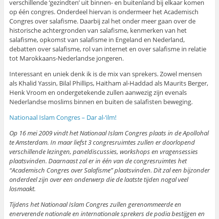
verschillende ‘gezindten’ uit binnen- en buitenland bij elkaar komen
op één congres. Onderdeel hiervan is ondermeer het Academisch
Congres over salafisme. Daarbij zal het onder meer gaan over de
historische achtergronden van salafisme, kenmerken van het
salafisme, opkomst van salafisme in Engeland en Nederland,
debatten over salafisme, rol van internet en over salafisme in relatie
tot Marokkaans-Nederlandse jongeren.
Interessant en uniek denk ik is de mix van sprekers. Zowel mensen
als Khalid Yassin, Bilal Phillips, Haitham al-Haddad als Maurits Berger,
Henk Vroom en ondergetekende zullen aanwezig zijn evenals
Nederlandse moslims binnen en buiten de salafisten beweging.
Nationaal Islam Congres – Dar al-‘ilm!
Op 16 mei 2009 vindt het Nationaal Islam Congres plaats in de Apollohal
te Amsterdam. In maar liefst 3 congresruimtes zullen er doorlopend
verschillende lezingen, paneldiscussies, workshops en vragensessies
plaatsvinden. Daarnaast zal er in één van de congresruimtes het
“Academisch Congres over Salafisme” plaatsvinden. Dit zal een bijzonder
onderdeel zijn over een onderwerp die de laatste tijden nogal veel
losmaakt.
Tijdens het Nationaal Islam Congres zullen gerenommeerde en
enerverende nationale en internationale sprekers de podia bestijgen en