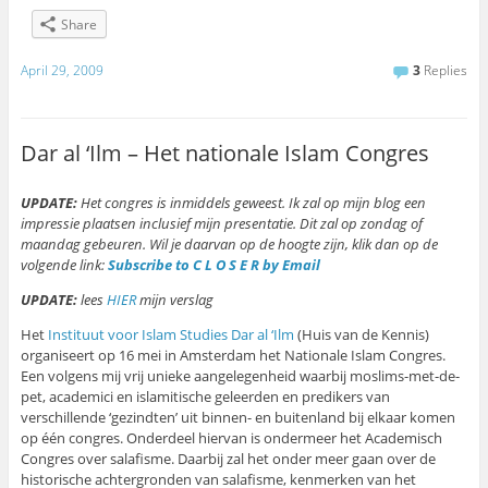
Share
April 29, 2009
3
Replies
Dar al ‘Ilm – Het nationale Islam Congres
UPDATE:
Het congres is inmiddels geweest. Ik zal op mijn blog een
impressie plaatsen inclusief mijn presentatie. Dit zal op zondag of
maandag gebeuren. Wil je daarvan op de hoogte zijn, klik dan op de
volgende link:
Subscribe to C L O S E R by Email
UPDATE:
lees
HIER
mijn verslag
Het
Instituut voor Islam Studies Dar al ‘Ilm
(Huis van de Kennis)
organiseert op 16 mei in Amsterdam het Nationale Islam Congres.
Een volgens mij vrij unieke aangelegenheid waarbij moslims-met-de-
pet, academici en islamitische geleerden en predikers van
verschillende ‘gezindten’ uit binnen- en buitenland bij elkaar komen
op één congres. Onderdeel hiervan is ondermeer het Academisch
Congres over salafisme. Daarbij zal het onder meer gaan over de
historische achtergronden van salafisme, kenmerken van het