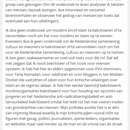
groep van) gelovigen. Om dit onderzoek te doen analyseer ik teksten
van mensen, bezoek lezingen, doe interviews en verzamel
levensverhalen en observeer het gedrag van mensen (en toets dat
eventueel aan hun uitlatingen).
Ik doe geen onderzoek om moslims en/of islam te bekritiseren of te
veroordelen noch om het voor moslims en islam op te nemen.
Eveneens doe ik geen onderzoek om de Nederlandse samenleving,
cultuur en inwoners te bekritiseren of te veroordelen noch om het
voor de Nederlandse samenleving, cultuur en inwoners op te nemen.
Ik ben geen zaakwaarnemer en voel ook niets voor die rol. Dat wil
niet zeggen dat ik nooit bekritiseer of het nooit voor mensen
opneem. Ik heb het hier en elders opgenomen voor PVV-stemmers,
voor Tariq Ramadan, voor salafisten en voor bloggers in het Midden-
Oosten die vastzitten of zaten voor hun kritische uitlatingen over
islam en de regimes aldaar. Ik heb hier eerder Geenstijl bekritiseerd,
moslimorganisaties bekritiseerd voor hun houding ten opzichte van
jongeren en het Nederlandse anti-radicaliseringsbeleid en anti-
terreurbeleid bekritiseerd omdat het leidt tot het met voeten treden
van grondrechten van mensen. Mijn politieke positie hier is er één
van vrijzinnig liberaal waarbij ik mijn kritische pijlen vooral richt op
figuren met gezag, politici, journalisten, opinie-leiders, organisaties
en websites maar veel minder op de man en de vrouw van de straat.