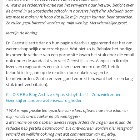
4) Wat is de reden/relevantie van het verwijzen naar het BBC bericht over
de brand in de Saoedische school? In hoeverre heeft dhr. Abdullah daar
iets mee te maken? Ik hoop dat jullie mijn vragen kunnen beantwoorden.
Ze zullen gepubliceerd worden op mijn weblog. Met vriendelijke groet,
Martijn de Koning
En Geenstijl zette dat op hun pagina daarbij suggererend dat het om
wetenschappelijk onderzoek gaat. Wat niet zo is. Behalve het nodige
inkomende verkeer van een porno site kwam het stuk door die email
ook onder de aandacht van veel Geenstijl lezers. Aangezien ik mijn
lezers en reaguurders een stuk serieuzer neem dan GS, heb ik
beloofd in te gaan op de reacties door enkele vragen te
beantwoorden. Gaat u er even goed voor zitten, want het is een lang
stuk (met veel citaten).
C L O S E R » Blog Archive » Apas-stsbyhtbs II – Zon, wielrennen,
Geenstijl en andere wetenswaardigheden
1 Wat is mijn positie ten opzichte van islam, oftewel hoe zie ik islam en
mijn rol als onderzoeker en als weblogger?
2 Met name op GS hebben diverse reaguurders de vragen die ik aan de
redactie heb gesteld beantwoord. Die antwoorden worden hier integraal
vermeld en wellicht ook nog met wat commentaar van mij erbij.