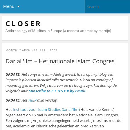
Menu
C L O S E R
Anthropology of Muslims in Europe (a modest attempt by martijn)
MONTHLY ARCHIVES:
APRIL 2009
Dar al 'Ilm – Het nationale Islam Congres
UPDATE:
Het congres is inmiddels geweest. Ik zal op mijn blog een
impressie plaatsen inclusief mijn presentatie. Dit zal op zondag of
maandag gebeuren. Wil je daarvan op de hoogte zijn, klik dan op de
volgende link:
Subscribe to C L O S E R by Email
UPDATE:
lees
HIER
mijn verslag
Het
Instituut voor Islam Studies Dar al ‘Ilm
(Huis van de Kennis)
organiseert op 16 mei in Amsterdam het Nationale Islam Congres.
Een volgens mij vrij unieke aangelegenheid waarbij moslims-met-de-
pet, academici en islamitische geleerden en predikers van