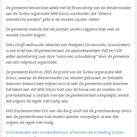
De gemeente Amsterdam wilde met de financiering van de Westermoskee
van de Turkse organisatie Milli Görüs voorkomen dat ”externe
islamitische partijen” geld in de moskee zouden steken.
De gemeente vreesde dat die partijen anders zeggenschap over de
moskee zouden krijgen.
Dat schrijft wethouder Maarten van Poelgeest (GroenLinks, Grondzaken)
in een brief aan de gemeenteraad. De oppositiepartijen VVD en CDA
willen opheldering over deze ”vorm van subsidiëring” door de gemeente
van een religieuze organisatie.
De gemeente kocht in 2005 de grond van de Turkse organisatie Milli
Görüs, waarop de Westermoskee zou worden gebouwd, en betaalde
daarvoor bewust twee miljoen euro te veel. De gemeente vulde daarmee
het tekort aan dat Milli Görüs had voor de bouw van de moskee. De
grondaankoop is destijds niet aan de gemeenteraad voorgelegd, omdat
dat volgens de regels niet nodig was.
VVD-fractievoorzitter Eric van der Burg vindt dat de grondaankoop direct
aan de gemeenteraad had moeten worden voorgelegd, al was dat
volgens de regels niet nodig.
’Voorwaarden aan moskeebestuur schenden de scheiding tussen