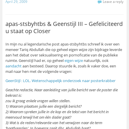
April 29, 2009
Leave a reply
apas-stsbyhtbs & Geenstijl III – Gefeliciteerd
u staat op Closer
In mijn nu al legendarische post apas-stsbyhtbs schreef ik over een
meneer Tariq Abdullah die op geheel eigen wijze zijn bijdrage leverde
aan het debat over seksualisering en pornoficatie van de publieke
ruimte. Geenstijl had er, op geheel
eigen wijze
natuurlijk, ook
aandacht
aan besteed. Daarop stuurde ik, zoals ik vaker doe, een
mail naar hen met de volgende vragen:
GeenStijl : LOL. Wetenschappelijk onderzoek naar posterkrabber
Geachte redactie, Naar aanleiding van jullie bericht over de poster die
bekrast is:
zou ik graag enkele vragen willen stellen.
1) Waarom plaatsen jullie een dergelijk bericht?
2) Waarom spreken jullie in de kop en de tekst van het bericht in
meervoud terwijl het om één dader gaat?
3) Wat is de reden/relevantie van het verwijzen naar de term
‘haatbaarden’. In hoeverre zaait dhr. Abdullah haat?