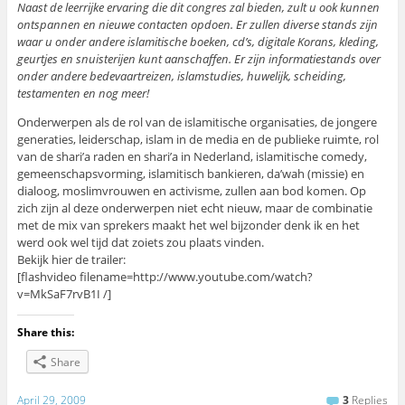
Naast de leerrijke ervaring die dit congres zal bieden, zult u ook kunnen
ontspannen en nieuwe contacten opdoen. Er zullen diverse stands zijn
waar u onder andere islamitische boeken, cd’s, digitale Korans, kleding,
geurtjes en snuisterijen kunt aanschaffen. Er zijn informatiestands over
onder andere bedevaartreizen, islamstudies, huwelijk, scheiding,
testamenten en nog meer!
Onderwerpen als de rol van de islamitische organisaties, de jongere
generaties, leiderschap, islam in de media en de publieke ruimte, rol
van de shari’a raden en shari’a in Nederland, islamitische comedy,
gemeenschapsvorming, islamitisch bankieren, da’wah (missie) en
dialoog, moslimvrouwen en activisme, zullen aan bod komen. Op
zich zijn al deze onderwerpen niet echt nieuw, maar de combinatie
met de mix van sprekers maakt het wel bijzonder denk ik en het
werd ook wel tijd dat zoiets zou plaats vinden.
Bekijk hier de trailer:
[flashvideo filename=http://www.youtube.com/watch?
v=MkSaF7rvB1I /]
Share this:
Share
April 29, 2009
3
Replies