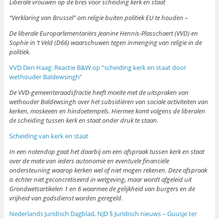
Liberale vrouwen op de bres voor scheiding kerk en staat
“Verklaring van Brussel” om religie buiten politiek EU te houden –
De liberale Europarlementariërs Jeanine Hennis-Plasschaert (VVD) en
Sophie in ‘t Veld (D66) waarschuwen tegen inmenging van religie in de
politiek.
VVD Den Haag: Reactie B&W op “scheiding kerk en staat door
wethouder Baldewsingh”
De VVD-gemeenteraadsfractie heeft moeite met de uitspraken van
wethouder Baldewsingh over het subsidiëren van sociale activiteiten van
kerken, moskeeën en hindoetempels. Hiermee komt volgens de liberalen
de scheiding tussen kerk en staat onder druk te staan.
Scheiding van kerk en staat
In een notendop gaat het daarbij om een afspraak tussen kerk en staat
over de mate van ieders autonomie en eventuele financiële
ondersteuning waarop kerken wel of niet mogen rekenen. Deze afspraak
is echter niet geconcretiseerd in wetgeving, maar wordt afgeleid uit
Grondwetsartikelen 1 en 6 waarmee de gelijkheid van burgers en de
vrijheid van godsdienst worden geregeld.
Nederlands Juridisch Dagblad, NJD § Juridisch nieuws – Guusje ter