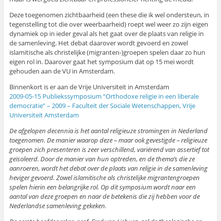
Deze toegenomen zichtbaarheid (een these die ik wel ondersteun, in
tegenstelling tot die over weerbaarheid) roept wel weer zo zijn eigen
dynamiek op in ieder geval als het gaat over de plaats van religie in
de samenleving. Het debat daarover wordt gevoerd en zowel
islamitische als christelijke (migranten-)groepen spelen daar zo hun
eigen rol in. Daarover gaat het symposium dat op 15 mei wordt
gehouden aan de VU in Amsterdam.
Binnenkort is er aan de Vrije Universiteit in Amsterdam
2009-05-15 Publiekssymposium “Orthodoxe religie in een liberale
democratie” – 2009 – Faculteit der Sociale Wetenschappen, Vrije
Universiteit Amsterdam
De afgelopen decennia is het aantal religieuze stromingen in Nederland
toegenomen. De manier waarop deze – maar ook gevestigde – religieuze
groepen zich presenteren is zeer verschillend, variërend van assertief tot
geïsoleerd. Door de manier van hun optreden, en de thema’s die ze
aanroeren, wordt het debat over de plaats van religie in de samenleving
heviger gevoerd. Zowel islamitische als christelijke migrantengroepen
spelen hierin een belangrijke rol. Op dit symposium wordt naar een
aantal van deze groepen en naar de betekenis die zij hebben voor de
Nederlandse samenleving gekeken.