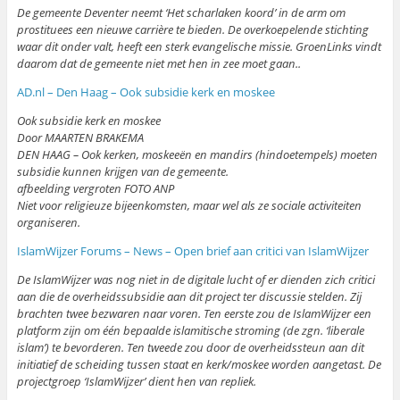
De gemeente Deventer neemt ‘Het scharlaken koord’ in de arm om
prostituees een nieuwe carrière te bieden. De overkoepelende stichting
waar dit onder valt, heeft een sterk evangelische missie. GroenLinks vindt
daarom dat de gemeente niet met hen in zee moet gaan..
AD.nl – Den Haag – Ook subsidie kerk en moskee
Ook subsidie kerk en moskee
Door MAARTEN BRAKEMA
DEN HAAG – Ook kerken, moskeeën en mandirs (hindoetempels) moeten
subsidie kunnen krijgen van de gemeente.
afbeelding vergroten FOTO ANP
Niet voor religieuze bijeenkomsten, maar wel als ze sociale activiteiten
organiseren.
IslamWijzer Forums – News – Open brief aan critici van IslamWijzer
De IslamWijzer was nog niet in de digitale lucht of er dienden zich critici
aan die de overheidssubsidie aan dit project ter discussie stelden. Zij
brachten twee bezwaren naar voren. Ten eerste zou de IslamWijzer een
platform zijn om één bepaalde islamitische stroming (de zgn. ‘liberale
islam’) te bevorderen. Ten tweede zou door de overheidssteun aan dit
initiatief de scheiding tussen staat en kerk/moskee worden aangetast. De
projectgroep ‘IslamWijzer’ dient hen van repliek.