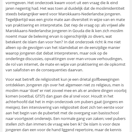
vormgeven. Het onderzoek kwam voort uit een vraag die ik eind
jaren negentig had. Het was toen al duidelijk dat de moslimidentiteit
steeds belangrijker werd voor Marokkaans-Nederlandse jongeren.
Tegelijkertijd was een grote mate aan diversiteit in wijze van en mate
van praktisering en interpretatie. Dat riep de vraag op: als vrijwel alle
Marokkaans-Nederlandse jongeren in Gouda die ik ken zich moslim
noemt maar de beleving ervan is ogenschijnlijk zo divers, wat
betekent de islam dan voor hen? In dat onderzoek richt ik me niet
alleen op de gevolgen van het islamdebat en de eenzijdige manier
waarop jongeren dat debat interpreteren, maar ook op de
onderlinge discussies, opvattingen over man-vrouw verhoudingen,
de rol van internet, de mate en wijze van praktisering en de opkomst
van salafisten en de consequenties daarvan.
Voor wat betreft de religiositeit kun je een drietal golfbewegingen
ontdekken. Jongeren zijn over het algemeen niet zo religieus, men is
moslim maar ‘doet’ er niet zoveel mee en als er andere dingen voorbij
komen (voetbal, GTST) dan gaan die al snel voor. Houdt in het
achterhoofd dat het in mijn onderzoek om pubers gaat (jongens en
meisjes). Een intensivering van religiositeit doet zich ten eerste voor
aan het begin van de puberteit met de overgang van basisschool
naar voortgezet onderwijs. Een normale gang van zaken; veel pubers
stellen zich dan immers de vraag wie ben ik? De islam is voor deze
jongeren dan een voor de hand liggend repertoire, maar de kennis