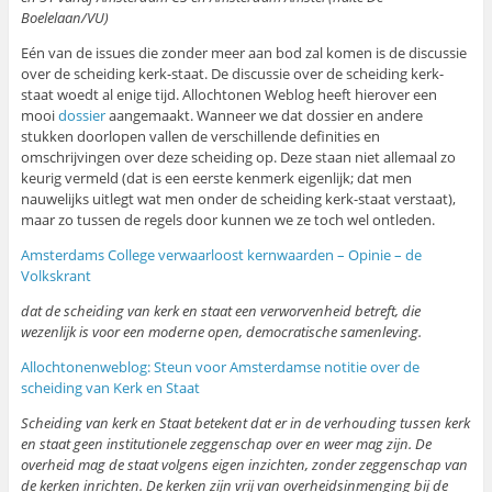
Boelelaan/VU)
Eén van de issues die zonder meer aan bod zal komen is de discussie
over de scheiding kerk-staat. De discussie over de scheiding kerk-
staat woedt al enige tijd. Allochtonen Weblog heeft hierover een
mooi
dossier
aangemaakt. Wanneer we dat dossier en andere
stukken doorlopen vallen de verschillende definities en
omschrijvingen over deze scheiding op. Deze staan niet allemaal zo
keurig vermeld (dat is een eerste kenmerk eigenlijk; dat men
nauwelijks uitlegt wat men onder de scheiding kerk-staat verstaat),
maar zo tussen de regels door kunnen we ze toch wel ontleden.
Amsterdams College verwaarloost kernwaarden – Opinie – de
Volkskrant
dat de scheiding van kerk en staat een verworvenheid betreft, die
wezenlijk is voor een moderne open, democratische samenleving.
Allochtonenweblog: Steun voor Amsterdamse notitie over de
scheiding van Kerk en Staat
Scheiding van kerk en Staat betekent dat er in de verhouding tussen kerk
en staat geen institutionele zeggenschap over en weer mag zijn. De
overheid mag de staat volgens eigen inzichten, zonder zeggenschap van
de kerken inrichten. De kerken zijn vrij van overheidsinmenging bij de