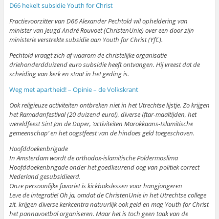
D66 hekelt subsidie Youth for Christ
Fractievoorzitter van D66 Alexander Pechtold wil opheldering van
minister van Jeugd André Rouvoet (ChristenUnie) over een door zijn
ministerie verstrekte subsidie aan Youth for Christ (YfC).
Pechtold vraagt zich af waarom de christelijke organisatie
driehonderdduizend euro subsidie heeft ontvangen. Hij vreest dat de
scheiding van kerk en staat in het geding is.
Weg met apartheid! – Opinie – de Volkskrant
Ook religieuze activiteiten ontbreken niet in het Utrechtse lijstje. Zo krijgen
het Ramadanfestival (20 duizend euro!), diverse Iftar-maaltijden, het
wereldfeest Sint Jan de Doper, ‘activiteiten Marokkaans-Islamitische
gemeenschap’ en het oogstfeest van de hindoes geld toegeschoven.
Hoofddoekenbrigade
In Amsterdam wordt de orthodox-islamitische Poldermoslima
Hoofddoekenbrigade onder het goedkeurend oog van politiek correct
Nederland gesubsidieerd.
Onze persoonlijke favoriet is kickbokslessen voor hangjongeren
Leve de integratie! Oh ja, omdat de ChristenUnie in het Utrechtse college
zit, krijgen diverse kerkcentra natuurlijk ook geld en mag Youth for Christ
het pannavoetbal organiseren. Maar het is toch geen taak van de