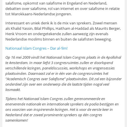
salafisme, opkomst van salafisme in Engeland en Nederland,
debatten over salafisme, rol van internet en over salafisme in relatie
tot Marokkaans-Nederlandse jongeren.
Interessant en uniek denk ik is de mix van sprekers. Zowel mensen
als Khalid Yassin, Bilal Phillips, Haitham al-Haddad als Maurits Berger,
Henk Vroom en ondergetekende zullen aanwezig zijn evenals
Nederlandse moslims binnen en buiten de salafisten beweging.
Nationaal Islam Congres – Dar al-‘ilm!
Op 16 mei 2009 vindt het Nationaal Islam Congres plaats in de Apollohal
te Amsterdam. In maar liefst 3 congresruimtes zullen er doorlopend
verschillende lezingen, paneldiscussies, workshops en vragensessies
plaatsvinden. Daarnaast zal er in één van de congresruimtes het
“Academisch Congres over Salafisme” plaatsvinden. Dit zal een bijzonder
onderdeel zijn over een onderwerp die de laatste tijden nogal veel
losmaakt.
Tijdens het Nationaal Islam Congres zullen gerenommeerde en
enerverende nationale en internationale sprekers de podia bestijgen en
ons voorzien van inspirerende lezingen. Het is voor de eerste keer in
Nederland dat er zoveel prominente sprekers op één congres
samenkomen!