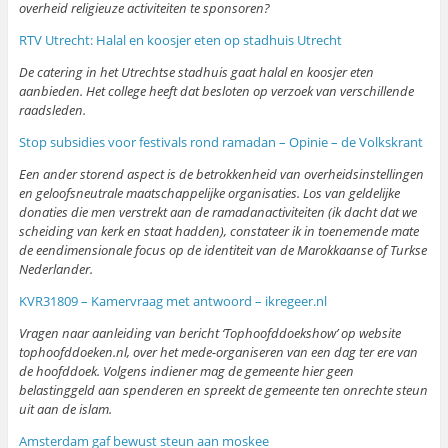
overheid religieuze activiteiten te sponsoren?
RTV Utrecht: Halal en koosjer eten op stadhuis Utrecht
De catering in het Utrechtse stadhuis gaat halal en koosjer eten
aanbieden. Het college heeft dat besloten op verzoek van verschillende
raadsleden.
Stop subsidies voor festivals rond ramadan – Opinie – de Volkskrant
Een ander storend aspect is de betrokkenheid van overheidsinstellingen
en geloofsneutrale maatschappelijke organisaties. Los van geldelijke
donaties die men verstrekt aan de ramadanactiviteiten (ik dacht dat we
scheiding van kerk en staat hadden), constateer ik in toenemende mate
de eendimensionale focus op de identiteit van de Marokkaanse of Turkse
Nederlander.
KVR31809 – Kamervraag met antwoord – ikregeer.nl
Vragen naar aanleiding van bericht ‘Tophoofddoekshow’ op website
tophoofddoeken.nl, over het mede-organiseren van een dag ter ere van
de hoofddoek. Volgens indiener mag de gemeente hier geen
belastinggeld aan spenderen en spreekt de gemeente ten onrechte steun
uit aan de islam.
Amsterdam gaf bewust steun aan moskee