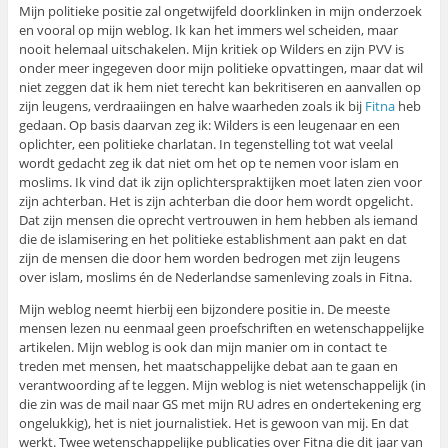
Mijn politieke positie zal ongetwijfeld doorklinken in mijn onderzoek
en vooral op mijn weblog. Ik kan het immers wel scheiden, maar
nooit helemaal uitschakelen. Mijn kritiek op Wilders en zijn PVV is
onder meer ingegeven door mijn politieke opvattingen, maar dat wil
niet zeggen dat ik hem niet terecht kan bekritiseren en aanvallen op
zijn leugens, verdraaiingen en halve waarheden zoals ik bij
Fitna
heb
gedaan. Op basis daarvan zeg ik: Wilders is een leugenaar en een
oplichter, een politieke charlatan. In tegenstelling tot wat veelal
wordt gedacht zeg ik dat niet om het op te nemen voor islam en
moslims. Ik vind dat ik zijn oplichterspraktijken moet laten zien voor
zijn achterban. Het is zijn achterban die door hem wordt opgelicht.
Dat zijn mensen die oprecht vertrouwen in hem hebben als iemand
die de islamisering en het politieke establishment aan pakt en dat
zijn de mensen die door hem worden bedrogen met zijn leugens
over islam, moslims én de Nederlandse samenleving zoals in Fitna.
Mijn weblog neemt hierbij een bijzondere positie in. De meeste
mensen lezen nu eenmaal geen proefschriften en wetenschappelijke
artikelen. Mijn weblog is ook dan mijn manier om in contact te
treden met mensen, het maatschappelijke debat aan te gaan en
verantwoording af te leggen. Mijn weblog is niet wetenschappelijk (in
die zin was de mail naar GS met mijn RU adres en ondertekening erg
ongelukkig), het is niet journalistiek. Het is gewoon van mij. En dat
werkt. Twee wetenschappelijke publicaties over Fitna die dit jaar van