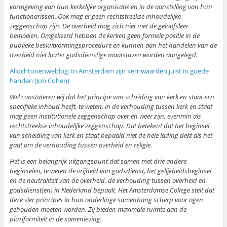
vormgeving van hun kerkelijke organisatie en in de aanstelling van hun
functionarissen. Ook mag er geen rechtstreekse inhoudelijke
zeggenschap zijn. De overheid mag zich niet met de geloofsleer
bemoeien. Omgekeerd hebben de kerken geen formele positie in de
publieke besluitvormingsprocedure en kunnen aan het handelen van de
overheid niet louter godsdienstige maatstaven worden aangelegd.
Allochtonenweblog: In Amsterdam zijn kernwaarden juist in goede
handen (Job Cohen)
Wel constateren wij dat het principe van scheiding van kerk en staat een
specifieke inhoud heeft, te weten: in de verhouding tussen kerk en staat
mag geen institutionele zeggenschap over en weer zijn, evenmin als
rechtstreekse inhoudelijke zeggenschap. Dat betekent dat het beginsel
van scheiding van kerk en staat bepaald niet de hele lading dekt als het
gaat om de verhouding tussen overheid en religie.
Het is een belangrijk uitgangspunt dat samen met drie andere
beginselen, te weten de vrijheid van godsdienst, het gelijkheidsbeginsel
en de neutraliteit van de overheid, de verhouding tussen overheid en
godsdienst(en) in Nederland bepaalt. Het Amsterdamse College stelt dat
deze vier principes in hun onderlinge samenhang scherp voor ogen
gehouden moeten worden. Zij bieden maximale ruimte aan de
pluriformiteit in de samenleving.