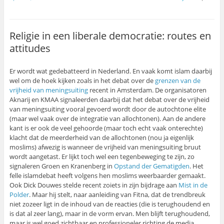
Religie in een liberale democratie: routes en
attitudes
Er wordt wat gedebatteerd in Nederland. En vaak komt islam daarbij
wel om de hoek kijken zoals in het debat over de
grenzen van de
vrijheid van meningsuiting
recent in Amsterdam. De organisatoren
Aknarij en KMAA signaleerden daarbij dat het debat over de vrijheid
van meningsuiting vooral gevoerd wordt door de autochtone elite
(maar wel vaak over de integratie van allochtonen). Aan de andere
kant is er ook de veel gehoorde (maar toch echt vaak onterechte)
klacht dat de meerderheid van de allochtonen (nou ja eigenlijk
moslims) afwezig is wanneer de vrijheid van meningsuiting bruut
wordt aangetast. Er lijkt toch wel een tegenbeweging te zijn, zo
signaleren Groen en Kranenberg in
Opstand der Gematigden
. Het
felle islamdebat heeft volgens hen moslims weerbaarder gemaakt.
Ook Dick Douwes stelde recent zoiets in zijn bijdrage aan
Mist in de
Polder
. Maar hij stelt, naar aanleiding van Fitna, dat de trendbreuk
niet zozeer ligt in de inhoud van de reacties (die is terughoudend en
is dat al zeer lang), maar in de vorm ervan. Men blijft terughoudend,
maar is wel goed zichtbaar en professioneler richting de media.