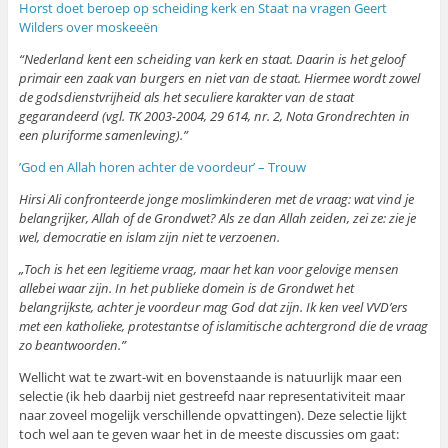
Horst doet beroep op scheiding kerk en Staat na vragen Geert
Wilders over moskeeën
“Nederland kent een scheiding van kerk en staat. Daarin is het geloof
primair een zaak van burgers en niet van de staat. Hiermee wordt zowel
de godsdienstvrijheid als het seculiere karakter van de staat
gegarandeerd (vgl. TK 2003-2004, 29 614, nr. 2, Nota Grondrechten in
een pluriforme samenleving).”
’God en Allah horen achter de voordeur’ – Trouw
Hirsi Ali confronteerde jonge moslimkinderen met de vraag: wat vind je
belangrijker, Allah of de Grondwet? Als ze dan Allah zeiden, zei ze: zie je
wel, democratie en islam zijn niet te verzoenen.
„Toch is het een legitieme vraag, maar het kan voor gelovige mensen
allebei waar zijn. In het publieke domein is de Grondwet het
belangrijkste, achter je voordeur mag God dat zijn. Ik ken veel VVD’ers
met een katholieke, protestantse of islamitische achtergrond die de vraag
zo beantwoorden.”
Wellicht wat te zwart-wit en bovenstaande is natuurlijk maar een
selectie (ik heb daarbij niet gestreefd naar representativiteit maar
naar zoveel mogelijk verschillende opvattingen). Deze selectie lijkt
toch wel aan te geven waar het in de meeste discussies om gaat: