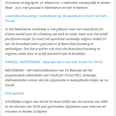
christenen te begrijpen, en Madonna`s methoden verwerpelijk te vinden.
Maar `zij is niet speciaal in Nederland om hier te kwetsen.`
Levensbeschouwing / Godsdienst op de openbare school: red het! –
Trouw
In het Nederlands onderwijs is niet gekozen voor het neutralistische
Franse model voor de scheiding van kerk en staat, maar voor het actief-
pluriforme model. Zo hoort het openbaar onderwijs volgens artikel 23
van de Grondwet ieders godsdienst of levensbeschouwing te
eerbiedigen. Dat doe je echter niet door die levensbeschouwing te
negeren, maar door er actief aandacht aan te besteden.
PAROOL: AMSTERDAM – Baarsjes wil in zee met Youth for Christ
AMSTERDAM – Het stadsdeelbestuur van De Baarsjes wil het
jongerenwerk uitbesteden aan Youth for Christ (YfC). Sommige
deelraadsleden vrezen dat die organisatie er evangelisatie trekjes op na
houdt.
VVD website
Schriftelijke vragen van het lid De Krom (VVD) aan de minister van WWI
en de minister van OCW over gescheiden zitplaatsen voor mannen en
vrouwen in theater Zuidplein