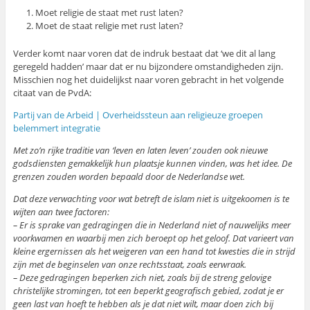
Moet religie de staat met rust laten?
Moet de staat religie met rust laten?
Verder komt naar voren dat de indruk bestaat dat ‘we dit al lang
geregeld hadden’ maar dat er nu bijzondere omstandigheden zijn.
Misschien nog het duidelijkst naar voren gebracht in het volgende
citaat van de PvdA:
Partij van de Arbeid | Overheidssteun aan religieuze groepen
belemmert integratie
Met zo’n rijke traditie van ‘leven en laten leven’ zouden ook nieuwe
godsdiensten gemakkelijk hun plaatsje kunnen vinden, was het idee. De
grenzen zouden worden bepaald door de Nederlandse wet.
Dat deze verwachting voor wat betreft de islam niet is uitgekoomen is te
wijten aan twee factoren:
– Er is sprake van gedragingen die in Nederland niet of nauwelijks meer
voorkwamen en waarbij men zich beroept op het geloof. Dat varieert van
kleine ergernissen als het weigeren van een hand tot kwesties die in strijd
zijn met de beginselen van onze rechtsstaat, zoals eerwraak.
– Deze gedragingen beperken zich niet, zoals bij de streng gelovige
christelijke stromingen, tot een beperkt geografisch gebied, zodat je er
geen last van hoeft te hebben als je dat niet wilt, maar doen zich bij