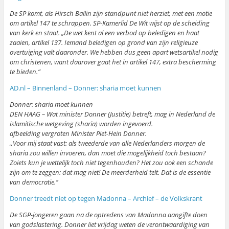
De SP komt, als Hirsch Ballin zijn standpunt niet herziet, met een motie
om artikel 147 te schrappen. SP-Kamerlid De Wit wijst op de scheiding
van kerk en staat. „De wet kent al een verbod op beledigen en haat
zaaien, artikel 137. Iemand beledigen op grond van zijn religieuze
overtuiging valt daaronder. We hebben dus geen apart wetsartikel nodig
om christenen, want daarover gaat het in artikel 147, extra bescherming
te bieden.”
AD.nl – Binnenland – Donner: sharia moet kunnen
Donner: sharia moet kunnen
DEN HAAG – Wat minister Donner (Justitie) betreft, mag in Nederland de
islamitische wetgeving (sharia) worden ingevoerd.
afbeelding vergroten Minister Piet-Hein Donner.
,,Voor mij staat vast: als tweederde van alle Nederlanders morgen de
sharia zou willen invoeren, dan moet die mogelijkheid toch bestaan?
Zoiets kun je wettelijk toch niet tegenhouden? Het zou ook een schande
zijn om te zeggen: dat mag niet! De meerderheid telt. Dat is de essentie
van democratie.’’
Donner treedt niet op tegen Madonna – Archief – de Volkskrant
De SGP-jongeren gaan na de optredens van Madonna aangifte doen
van godslastering. Donner liet vrijdag weten de verontwaardiging van