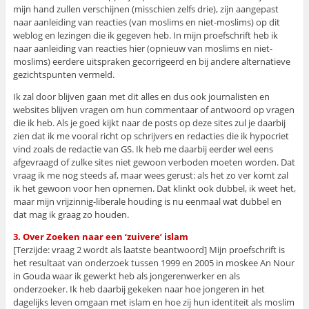
mijn hand zullen verschijnen (misschien zelfs drie), zijn aangepast
naar aanleiding van reacties (van moslims en niet-moslims) op dit
weblog en lezingen die ik gegeven heb. In mijn proefschrift heb ik
naar aanleiding van reacties hier (opnieuw van moslims en niet-
moslims) eerdere uitspraken gecorrigeerd en bij andere alternatieve
gezichtspunten vermeld.
Ik zal door blijven gaan met dit alles en dus ook journalisten en
websites blijven vragen om hun commentaar of antwoord op vragen
die ik heb. Als je goed kijkt naar de posts op deze sites zul je daarbij
zien dat ik me vooral richt op schrijvers en redacties die ik hypocriet
vind zoals de redactie van GS. Ik heb me daarbij eerder wel eens
afgevraagd of zulke sites niet gewoon verboden moeten worden. Dat
vraag ik me nog steeds af, maar wees gerust: als het zo ver komt zal
ik het gewoon voor hen opnemen. Dat klinkt ook dubbel, ik weet het,
maar mijn vrijzinnig-liberale houding is nu eenmaal wat dubbel en
dat mag ik graag zo houden.
3. Over Zoeken naar een ‘zuivere’ islam
[Terzijde: vraag 2 wordt als laatste beantwoord] Mijn proefschrift is
het resultaat van onderzoek tussen 1999 en 2005 in moskee An Nour
in Gouda waar ik gewerkt heb als jongerenwerker en als
onderzoeker. Ik heb daarbij gekeken naar hoe jongeren in het
dagelijks leven omgaan met islam en hoe zij hun identiteit als moslim