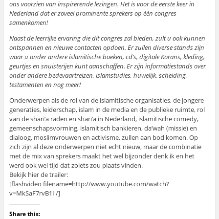
ons voorzien van inspirerende lezingen. Het is voor de eerste keer in
Nederland dat er zoveel prominente sprekers op één congres
samenkomen!
Naast de leerrijke ervaring die dit congres zal bieden, zult u ook kunnen
ontspannen en nieuwe contacten opdoen. Er zullen diverse stands zijn
waar u onder andere islamitische boeken, cd’s, digitale Korans, kleding,
geurtjes en snuisterijen kunt aanschaffen. Er zijn informatiestands over
onder andere bedevaartreizen, islamstudies, huwelijk, scheiding,
testamenten en nog meer!
Onderwerpen als de rol van de islamitische organisaties, de jongere
generaties, leiderschap, islam in de media en de publieke ruimte, rol
van de shari’a raden en shari’a in Nederland, islamitische comedy,
gemeenschapsvorming, islamitisch bankieren, da’wah (missie) en
dialoog, moslimvrouwen en activisme, zullen aan bod komen. Op
zich zijn al deze onderwerpen niet echt nieuw, maar de combinatie
met de mix van sprekers maakt het wel bijzonder denk ik en het
werd ook wel tijd dat zoiets zou plaats vinden.
Bekijk hier de trailer:
[flashvideo filename=http://www.youtube.com/watch?
v=MkSaF7rvB1I /]
Share this: