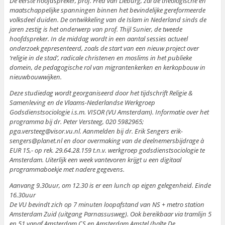
De eerste hoofdspreker, prof. Fred van Lieburg, zal de theologische en
maatschappelijke spanningen binnen het bevindelijke gereformeerde
volksdeel duiden. De ontwikkeling van de Islam in Nederland sinds de
jaren zestig is het onderwerp van prof. Thijl Sunier, de tweede
hoofdspreker. In de middag wordt in een aantal sessies actueel
onderzoek gepresenteerd, zoals de start van een nieuw project over
‘religie in de stad’, radicale christenen en moslims in het publieke
domein, de pedagogische rol van migrantenkerken en kerkopbouw in
nieuwbouwwijken.
Deze studiedag wordt georganiseerd door het tijdschrift Religie &
Samenleving en de Vlaams-Nederlandse Werkgroep
Godsdienstsociologie i.s.m. VISOR (VU Amsterdam). Informatie over het
programma bij dr. Peter Versteeg, 020 5982965;
pga.versteeg@visor.vu.nl. Aanmelden bij dr. Erik Sengers erik-
sengers@planet.nl en door overmaking van de deelnemersbijdrage à
EUR 15,- op rek. 29.64.28.159 t.n.v. werkgroep godsdienstsociologie te
Amsterdam. Uiterlijk een week vantevoren krijgt u een digitaal
programmaboekje met nadere gegevens.
Aanvang 9.30uur, om 12.30 is er een lunch op eigen gelegenheid. Einde
16.30uur
De VU bevindt zich op 7 minuten loopafstand van NS + metro station
Amsterdam Zuid (uitgang Parnassusweg). Ook bereikbaar via tramlijn 5
en 51 vanaf Amsterdam CS en Amsterdam Amstel (halte De