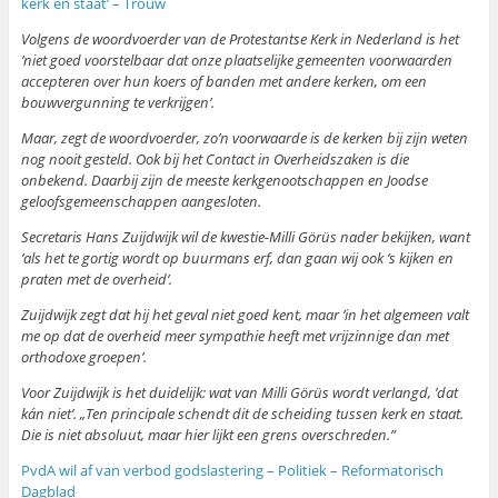
kerk en staat’ – Trouw
Volgens de woordvoerder van de Protestantse Kerk in Nederland is het
’niet goed voorstelbaar dat onze plaatselijke gemeenten voorwaarden
accepteren over hun koers of banden met andere kerken, om een
bouwvergunning te verkrijgen’.
Maar, zegt de woordvoerder, zo’n voorwaarde is de kerken bij zijn weten
nog nooit gesteld. Ook bij het Contact in Overheidszaken is die
onbekend. Daarbij zijn de meeste kerkgenootschappen en Joodse
geloofsgemeenschappen aangesloten.
Secretaris Hans Zuijdwijk wil de kwestie-Milli Görüs nader bekijken, want
’als het te gortig wordt op buurmans erf, dan gaan wij ook ’s kijken en
praten met de overheid’.
Zuijdwijk zegt dat hij het geval niet goed kent, maar ’in het algemeen valt
me op dat de overheid meer sympathie heeft met vrijzinnige dan met
orthodoxe groepen’.
Voor Zuijdwijk is het duidelijk: wat van Milli Görüs wordt verlangd, ’dat
kán niet’. „Ten principale schendt dit de scheiding tussen kerk en staat.
Die is niet absoluut, maar hier lijkt een grens overschreden.”
PvdA wil af van verbod godslastering – Politiek – Reformatorisch
Dagblad