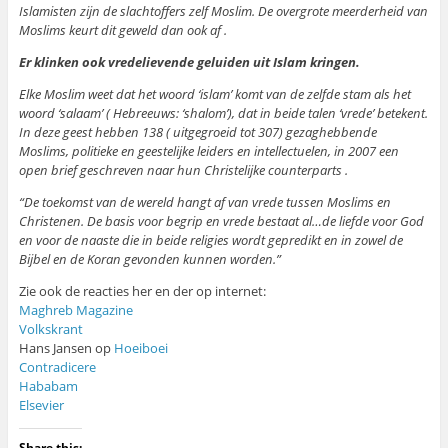
Islamisten zijn de slachtoffers zelf Moslim. De overgrote meerderheid van
Moslims keurt dit geweld dan ook af .
Er klinken ook vredelievende geluiden uit Islam kringen.
Elke Moslim weet dat het woord ‘islam’ komt van de zelfde stam als het
woord ‘salaam’ ( Hebreeuws: ‘shalom’), dat in beide talen ‘vrede’ betekent.
In deze geest hebben 138 ( uitgegroeid tot 307) gezaghebbende
Moslims, politieke en geestelijke leiders en intellectuelen, in 2007 een
open brief geschreven naar hun Christelijke counterparts .
“De toekomst van de wereld hangt af van vrede tussen Moslims en
Christenen. De basis voor begrip en vrede bestaat al…de liefde voor God
en voor de naaste die in beide religies wordt gepredikt en in zowel de
Bijbel en de Koran gevonden kunnen worden.”
Zie ook de reacties her en der op internet:
Maghreb Magazine
Volkskrant
Hans Jansen op
Hoeiboei
Contradicere
Hababam
Elsevier
Share this: