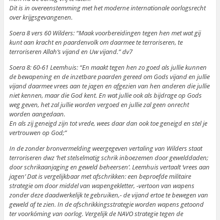
Dit is in overeenstemming met het moderne internationale oorlogsrecht
over krijgsgevangenen.
Soera 8 vers 60 Wilders: “Maak voorbereidingen tegen hen met wat gij
kunt aan kracht en paardenvolk om daarmee te terroriseren, te
terroriseren Allah’s vijand en Uw vijand.” dv7
Soera 8: 60-61 Leemhuis: “En maakt tegen hen zo goed als jullie kunnen
de bewapening en de inzetbare paarden gereed om Gods vijand en jullie
vijand daarmee vrees aan te jagen en afgezien van hen anderen die jullie
niet kennen, maar die God kent. En wat jullie ook als bijdrage op Gods
weg geven, het zal jullie worden vergoed en jullie zal geen onrecht
worden aangedaan.
En als zij geneigd zijn tot vrede, wees daar dan ook toe geneigd en stel je
vertrouwen op God;”
In de zonder bronvermelding weergegeven vertaling van Wilders staat
terroriseren dwz ‘het stelselmatig schrik inboezemen door gewelddaden;
door schrikaanjaging en geweld beheersen’. Leemhuis vertaalt ‘vrees aan
jagen’ Dat is vergelijkbaar met afschrikken: een beproefde militaire
strategie om door middel van wapengekletter, -vertoon van wapens
zonder deze daadwerkelijk te gebruiken,- de vijand ertoe te bewegen van
geweld af te zien. In de afschrikkingsstrategie worden wapens getoond
ter voorkóming van oorlog. Vergelijk de NAVO strategie tegen de