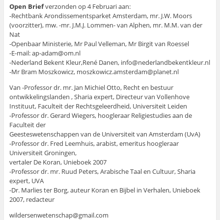
Open Brief
verzonden op 4 Februari aan:
-Rechtbank Arondissementsparket Amsterdam, mr. J.W. Moors
(voorzitter), mw. -mr. J.M.J. Lommen- van Alphen, mr. M.M. van der
Nat
-Openbaar Ministerie, Mr Paul Velleman, Mr Birgit van Roessel
-E-mail: ap-adam@om.nl
-Nederland Bekent Kleur,René Danen, info@nederlandbekentkleur.nl
-Mr Bram Moszkowicz, moszkowicz.amsterdam@planet.nl
Van -Professor dr. mr. Jan Michiel Otto, Recht en bestuur
ontwikkelingslanden , Sharia expert, Directeur van Vollenhove
Instituut, Faculteit der Rechtsgeleerdheid, Universiteit Leiden
-Professor dr. Gerard Wiegers, hoogleraar Religiestudies aan de
Faculteit der
Geesteswetenschappen van de Universiteit van Amsterdam (UvA)
-Professor dr. Fred Leemhuis, arabist, emeritus hoogleraar
Universiteit Groningen,
vertaler De Koran, Unieboek 2007
-Professor dr. mr. Ruud Peters, Arabische Taal en Cultuur, Sharia
expert, UVA
-Dr. Marlies ter Borg, auteur Koran en Bijbel in Verhalen, Unieboek
2007, redacteur
wildersenwetenschap@gmail.com