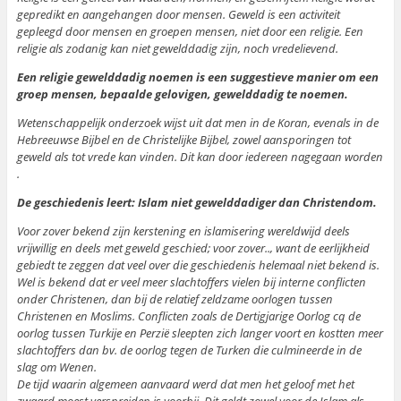
gepredikt en aangehangen door mensen. Geweld is een activiteit
gepleegd door mensen en groepen mensen, niet door een religie. Een
religie als zodanig kan niet gewelddadig zijn, noch vredelievend.
Een religie gewelddadig noemen is een suggestieve manier om een
groep mensen, bepaalde gelovigen, gewelddadig te noemen.
Wetenschappelijk onderzoek wijst uit dat men in de Koran, evenals in de
Hebreeuwse Bijbel en de Christelijke Bijbel, zowel aansporingen tot
geweld als tot vrede kan vinden. Dit kan door iedereen nagegaan worden
.
De geschiedenis leert: Islam niet gewelddadiger dan Christendom.
Voor zover bekend zijn kerstening en islamisering wereldwijd deels
vrijwillig en deels met geweld geschied; voor zover.., want de eerlijkheid
gebiedt te zeggen dat veel over die geschiedenis helemaal niet bekend is.
Wel is bekend dat er veel meer slachtoffers vielen bij interne conflicten
onder Christenen, dan bij de relatief zeldzame oorlogen tussen
Christenen en Moslims. Conflicten zoals de Dertigjarige Oorlog cq de
oorlog tussen Turkije en Perzië sleepten zich langer voort en kostten meer
slachtoffers dan bv. de oorlog tegen de Turken die culmineerde in de
slag om Wenen.
De tijd waarin algemeen aanvaard werd dat men het geloof met het
zwaard moest verspreiden is voorbij. Dit geldt zowel voor de Islam als