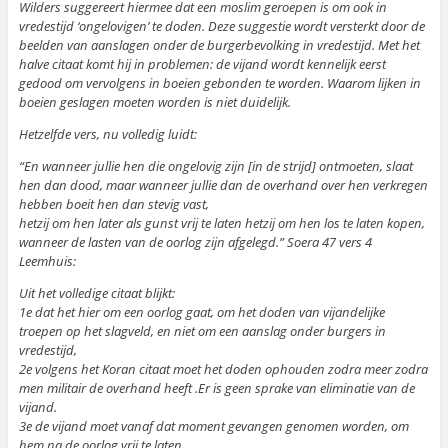
Wilders suggereert hiermee dat een moslim geroepen is om ook in
vredestijd ‘ongelovigen’ te doden. Deze suggestie wordt versterkt door de
beelden van aanslagen onder de burgerbevolking in vredestijd. Met het
halve citaat komt hij in problemen: de vijand wordt kennelijk eerst
gedood om vervolgens in boeien gebonden te worden. Waarom lijken in
boeien geslagen moeten worden is niet duidelijk.
Hetzelfde vers, nu volledig luidt:
“En wanneer jullie hen die ongelovig zijn [in de strijd] ontmoeten, slaat
hen dan dood, maar wanneer jullie dan de overhand over hen verkregen
hebben boeit hen dan stevig vast,
hetzij om hen later als gunst vrij te laten hetzij om hen los te laten kopen,
wanneer de lasten van de oorlog zijn afgelegd.” Soera 47 vers 4
Leemhuis:
Uit het volledige citaat blijkt:
1e dat het hier om een oorlog gaat, om het doden van vijandelijke
troepen op het slagveld, en niet om een aanslag onder burgers in
vredestijd,
2e volgens het Koran citaat moet het doden ophouden zodra meer zodra
men militair de overhand heeft .Er is geen sprake van eliminatie van de
vijand.
3e de vijand moet vanaf dat moment gevangen genomen worden, om
hem na de oorlog vrij te laten.