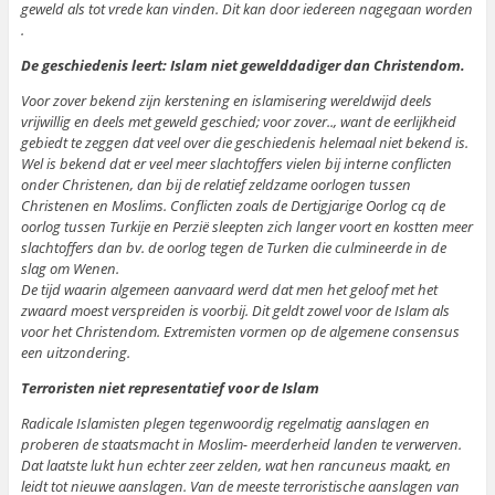
geweld als tot vrede kan vinden. Dit kan door iedereen nagegaan worden
.
De geschiedenis leert: Islam niet gewelddadiger dan Christendom.
Voor zover bekend zijn kerstening en islamisering wereldwijd deels
vrijwillig en deels met geweld geschied; voor zover.., want de eerlijkheid
gebiedt te zeggen dat veel over die geschiedenis helemaal niet bekend is.
Wel is bekend dat er veel meer slachtoffers vielen bij interne conflicten
onder Christenen, dan bij de relatief zeldzame oorlogen tussen
Christenen en Moslims. Conflicten zoals de Dertigjarige Oorlog cq de
oorlog tussen Turkije en Perzië sleepten zich langer voort en kostten meer
slachtoffers dan bv. de oorlog tegen de Turken die culmineerde in de
slag om Wenen.
De tijd waarin algemeen aanvaard werd dat men het geloof met het
zwaard moest verspreiden is voorbij. Dit geldt zowel voor de Islam als
voor het Christendom. Extremisten vormen op de algemene consensus
een uitzondering.
Terroristen niet representatief voor de Islam
Radicale Islamisten plegen tegenwoordig regelmatig aanslagen en
proberen de staatsmacht in Moslim- meerderheid landen te verwerven.
Dat laatste lukt hun echter zeer zelden, wat hen rancuneus maakt, en
leidt tot nieuwe aanslagen. Van de meeste terroristische aanslagen van