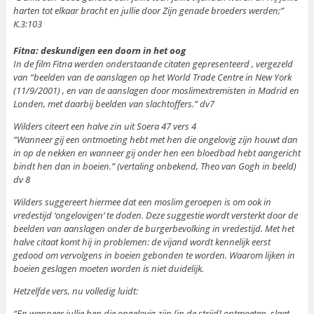
harten tot elkaar bracht en jullie door Zijn genade broeders werden;”
K.3:103
Fitna: deskundigen een doorn in het oog
In de film Fitna werden onderstaande citaten gepresenteerd , vergezeld
van “beelden van de aanslagen op het World Trade Centre in New York
(11/9/2001) , en van de aanslagen door moslimextremisten in Madrid en
Londen, met daarbij beelden van slachtoffers.” dv7
Wilders citeert een halve zin uit Soera 47 vers 4
“Wanneer gij een ontmoeting hebt met hen die ongelovig zijn houwt dan
in op de nekken en wanneer gij onder hen een bloedbad hebt aangericht
bindt hen dan in boeien.” (vertaling onbekend, Theo van Gogh in beeld)
dv 8
Wilders suggereert hiermee dat een moslim geroepen is om ook in
vredestijd ‘ongelovigen’ te doden. Deze suggestie wordt versterkt door de
beelden van aanslagen onder de burgerbevolking in vredestijd. Met het
halve citaat komt hij in problemen: de vijand wordt kennelijk eerst
gedood om vervolgens in boeien gebonden te worden. Waarom lijken in
boeien geslagen moeten worden is niet duidelijk.
Hetzelfde vers, nu volledig luidt:
“En wanneer jullie hen die ongelovig zijn [in de strijd] ontmoeten, slaat