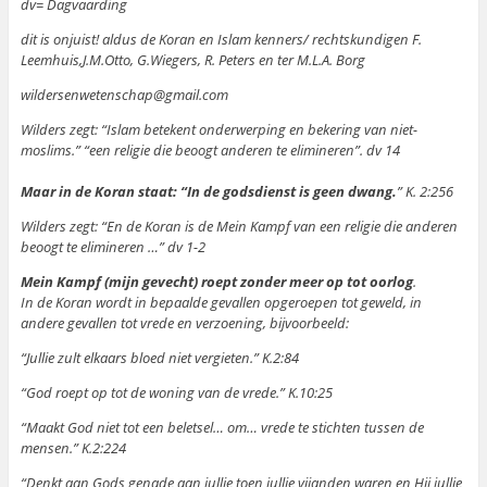
dv= Dagvaarding
dit is onjuist! aldus de Koran en Islam kenners/ rechtskundigen F.
Leemhuis,J.M.Otto, G.Wiegers, R. Peters en ter M.L.A. Borg
wildersenwetenschap@gmail.com
Wilders zegt: “Islam betekent onderwerping en bekering van niet-
moslims.” “een religie die beoogt anderen te elimineren”. dv 14
Maar in de Koran staat: “In de godsdienst is geen dwang.
” K. 2:256
Wilders zegt: “En de Koran is de Mein Kampf van een religie die anderen
beoogt te elimineren …” dv 1-2
Mein Kampf (mijn gevecht) roept zonder meer op tot oorlog
.
In de Koran wordt in bepaalde gevallen opgeroepen tot geweld, in
andere gevallen tot vrede en verzoening, bijvoorbeeld:
“Jullie zult elkaars bloed niet vergieten.” K.2:84
“God roept op tot de woning van de vrede.” K.10:25
“Maakt God niet tot een beletsel… om… vrede te stichten tussen de
mensen.” K.2:224
“Denkt aan Gods genade aan jullie toen jullie vijanden waren en Hij jullie