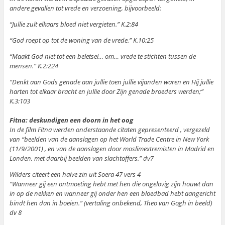
andere gevallen tot vrede en verzoening, bijvoorbeeld:
“Jullie zult elkaars bloed niet vergieten.” K.2:84
“God roept op tot de woning van de vrede.” K.10:25
“Maakt God niet tot een beletsel… om… vrede te stichten tussen de
mensen.” K.2:224
“Denkt aan Gods genade aan jullie toen jullie vijanden waren en Hij jullie
harten tot elkaar bracht en jullie door Zijn genade broeders werden;”
K.3:103
Fitna: deskundigen een doorn in het oog
In de film Fitna werden onderstaande citaten gepresenteerd , vergezeld
van “beelden van de aanslagen op het World Trade Centre in New York
(11/9/2001) , en van de aanslagen door moslimextremisten in Madrid en
Londen, met daarbij beelden van slachtoffers.” dv7
Wilders citeert een halve zin uit Soera 47 vers 4
“Wanneer gij een ontmoeting hebt met hen die ongelovig zijn houwt dan
in op de nekken en wanneer gij onder hen een bloedbad hebt aangericht
bindt hen dan in boeien.” (vertaling onbekend, Theo van Gogh in beeld)
dv 8