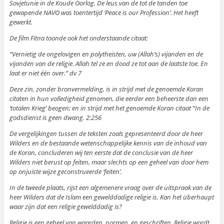
Sovjetunie in de Koude Oorlog. De leus van de tot de tanden toe
gewapende NAVO was toentertijd ‘Peace is our Profession’. Het heeft
gewerkt.
De film Fitna toonde ook het onderstaande citaat:
“Vernietig de ongelovigen en polytheisten, uw (Allah’s) vijanden en de
vijanden van de religie. Allah tel ze en dood ze tot aan de laatste toe. En
laat er niet één over.” dv 7
Deze zin, zonder bronvermelding, is in strijd met de genoemde Koran
citaten in hun volledigheid genomen, die eerder een beheerste dan een
‘totalen Krieg’ beogen; en in strijd met het genoemde Koran citaat “In de
godsdienst is geen dwang. 2:256
De vergelijkingen tussen de teksten zoals gepresenteerd door de heer
Wilders en de bestaande wetenschappelijke kennis van de inhoud van
de Koran, concluderen wij ten eerste dat de conclusie van de heer
Wilders niet berust op feiten, maar slechts op een geheel van door hem
op onjuiste wijze geconstrueerde ‘feiten’.
In de tweede plaats, rijst een algemenere vraag over de uitspraak van de
heer Wilders dat de Islam een gewelddadige religie is. Kan het überhaupt
waar zijn dat een religie gewelddadig is?
Religie is een geheel van waarden, normen, en geschriften. Religie wordt