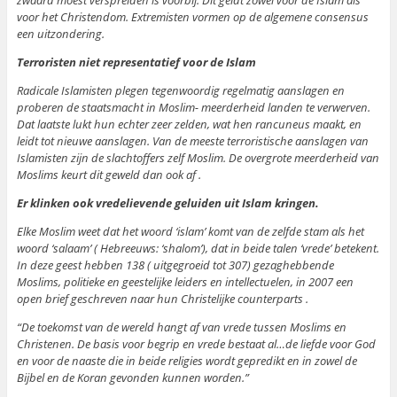
voor het Christendom. Extremisten vormen op de algemene consensus
een uitzondering.
Terroristen niet representatief voor de Islam
Radicale Islamisten plegen tegenwoordig regelmatig aanslagen en
proberen de staatsmacht in Moslim- meerderheid landen te verwerven.
Dat laatste lukt hun echter zeer zelden, wat hen rancuneus maakt, en
leidt tot nieuwe aanslagen. Van de meeste terroristische aanslagen van
Islamisten zijn de slachtoffers zelf Moslim. De overgrote meerderheid van
Moslims keurt dit geweld dan ook af .
Er klinken ook vredelievende geluiden uit Islam kringen.
Elke Moslim weet dat het woord ‘islam’ komt van de zelfde stam als het
woord ‘salaam’ ( Hebreeuws: ‘shalom’), dat in beide talen ‘vrede’ betekent.
In deze geest hebben 138 ( uitgegroeid tot 307) gezaghebbende
Moslims, politieke en geestelijke leiders en intellectuelen, in 2007 een
open brief geschreven naar hun Christelijke counterparts .
“De toekomst van de wereld hangt af van vrede tussen Moslims en
Christenen. De basis voor begrip en vrede bestaat al…de liefde voor God
en voor de naaste die in beide religies wordt gepredikt en in zowel de
Bijbel en de Koran gevonden kunnen worden.”