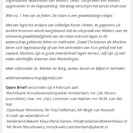
zogenaamde ‘waarheden van Wilders, (WW) : uitspraken van Wilders
opgenomen in de dagvaarding. Vandaag verschijnt het eerste sheet over
WW no. 1 ‘Het zijn de feiten. De Islam is een gewelddadige religie.’
Met een logische analyse van volledige Koran citaten, en gegevens uit
andere bronnen wordt aangetoond dat de uitspraak van Wilders over de
inherente gewelddadigheid van de Islam indruist tegen in de
wetenschap geldende feiten en methoden. Zowel Christenen als Moslims
keren zich tegenwoordig af van het verbreiden van hun geloof met het
zwaard. Moslims zijn in grote meerderheid tegen terreur, zelf zijn zij veel
vaker slachtoffer daarvan dan Westerlingen.
Meer informatie: dr. Marlies ter Borg, auteur Koran en Bijbel in Verhalen
wildersenwetenschap@gmail.com
Open Brief
verzonden op 4 Februari aan:
-Rechtbank Arondissementsparket Amsterdam, mr. J.W. Moors
(voorzitter), mw. -mr. J.M.J. Lommen- van Alphen, mr. M.M. van der
Nat
-Openbaar Ministerie, Mr Paul Velleman, Mr Birgit van Roessel
-E-mail: ap-adam@om.nl
-Nederland Bekent Kleur,René Danen, info@nederlandbekentkleur.nl
-Mr Bram Moszkowicz, moszkowicz.amsterdam@planet.nl