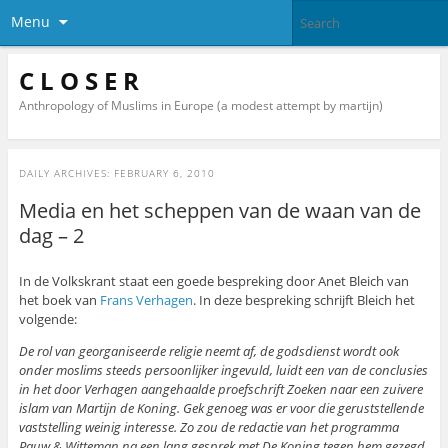
Menu
C L O S E R
Anthropology of Muslims in Europe (a modest attempt by martijn)
DAILY ARCHIVES:
FEBRUARY 6, 2010
Media en het scheppen van de waan van de
dag – 2
In de Volkskrant staat een goede bespreking door Anet Bleich van
het boek van
Frans Verhagen
. In deze bespreking schrijft Bleich het
volgende:
De rol van georganiseerde religie neemt af, de godsdienst wordt ook
onder moslims steeds persoonlijker ingevuld, luidt een van de conclusies
in het door Verhagen aangehaalde proefschrift Zoeken naar een zuivere
islam van Martijn de Koning. Gek genoeg was er voor die geruststellende
vaststelling weinig interesse. Zo zou de redactie van het programma
Pauw & Witteman na een lang gesprek met De Koning tegen hem gezegd