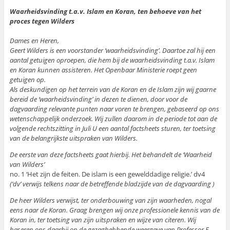
Waarheidsvinding t.a.v. Islam en Koran, ten behoeve van het
proces tegen Wilders
Dames en Heren,
Geert Wilders is een voorstander ‘waarheidsvinding’. Daartoe zal hij een
aantal getuigen oproepen, die hem bij de waarheidsvinding t.a.v. Islam
en Koran kunnen assisteren. Het Openbaar Ministerie roept geen
getuigen op.
Als deskundigen op het terrein van de Koran en de Islam zijn wij gaarne
bereid de ‘waarheidsvinding’ in dezen te dienen, door voor de
dagvaarding relevante punten naar voren te brengen, gebaseerd op ons
wetenschappelijk onderzoek. Wij zullen daarom in de periode tot aan de
volgende rechtszitting in Juli U een aantal factsheets sturen, ter toetsing
van de belangrijkste uitspraken van Wilders.
De eerste van deze factsheets gaat hierbij. Het behandelt de ‘Waarheid
van Wilders’
no. 1 ‘Het zijn de feiten. De islam is een gewelddadige religie.’ dv4
(‘dv’ verwijs telkens naar de betreffende bladzijde van de dagvaarding )
De heer Wilders verwijst, ter onderbouwing van zijn waarheden, nogal
eens naar de Koran. Graag brengen wij onze professionele kennis van de
Koran in, ter toetsing van zijn uitspraken en wijze van citeren. Wij
baseren ons daarbij op de gezaghebbende weergave van Professor F.