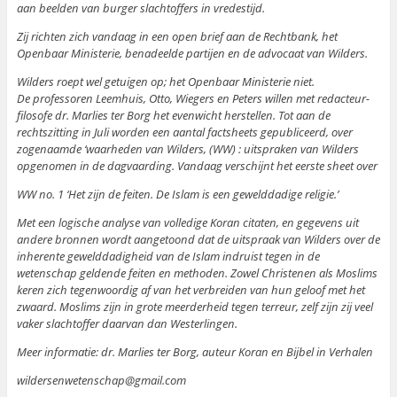
aan beelden van burger slachtoffers in vredestijd.
Zij richten zich vandaag in een open brief aan de Rechtbank, het
Openbaar Ministerie, benadeelde partijen en de advocaat van Wilders.
Wilders roept wel getuigen op; het Openbaar Ministerie niet.
De professoren Leemhuis, Otto, Wiegers en Peters willen met redacteur-
filosofe dr. Marlies ter Borg het evenwicht herstellen. Tot aan de
rechtszitting in Juli worden een aantal factsheets gepubliceerd, over
zogenaamde ‘waarheden van Wilders, (WW) : uitspraken van Wilders
opgenomen in de dagvaarding. Vandaag verschijnt het eerste sheet over
WW no. 1 ‘Het zijn de feiten. De Islam is een gewelddadige religie.’
Met een logische analyse van volledige Koran citaten, en gegevens uit
andere bronnen wordt aangetoond dat de uitspraak van Wilders over de
inherente gewelddadigheid van de Islam indruist tegen in de
wetenschap geldende feiten en methoden. Zowel Christenen als Moslims
keren zich tegenwoordig af van het verbreiden van hun geloof met het
zwaard. Moslims zijn in grote meerderheid tegen terreur, zelf zijn zij veel
vaker slachtoffer daarvan dan Westerlingen.
Meer informatie: dr. Marlies ter Borg, auteur Koran en Bijbel in Verhalen
wildersenwetenschap@gmail.com