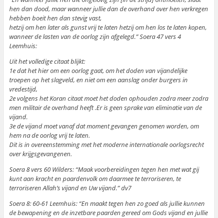
hen dan dood, maar wanneer jullie dan de overhand over hen verkregen
hebben boeit hen dan stevig vast,
hetzij om hen later als gunst vrij te laten hetzij om hen los te laten kopen,
wanneer de lasten van de oorlog zijn afgelegd.” Soera 47 vers 4
Leemhuis:
Uit het volledige citaat blijkt:
1e dat het hier om een oorlog gaat, om het doden van vijandelijke
troepen op het slagveld, en niet om een aanslag onder burgers in
vredestijd,
2e volgens het Koran citaat moet het doden ophouden zodra meer zodra
men militair de overhand heeft .Er is geen sprake van eliminatie van de
vijand.
3e de vijand moet vanaf dat moment gevangen genomen worden, om
hem na de oorlog vrij te laten.
Dit is in overeenstemming met het moderne internationale oorlogsrecht
over krijgsgevangenen.
Soera 8 vers 60 Wilders: “Maak voorbereidingen tegen hen met wat gij
kunt aan kracht en paardenvolk om daarmee te terroriseren, te
terroriseren Allah’s vijand en Uw vijand.” dv7
Soera 8: 60-61 Leemhuis: “En maakt tegen hen zo goed als jullie kunnen
de bewapening en de inzetbare paarden gereed om Gods vijand en jullie