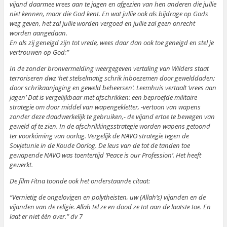
vijand daarmee vrees aan te jagen en afgezien van hen anderen die jullie
niet kennen, maar die God kent. En wat jullie ook als bijdrage op Gods
weg geven, het zal jullie worden vergoed en jullie zal geen onrecht
worden aangedaan.
En als zij geneigd zijn tot vrede, wees daar dan ook toe geneigd en stel je
vertrouwen op God;”
In de zonder bronvermelding weergegeven vertaling van Wilders staat
terroriseren dwz ‘het stelselmatig schrik inboezemen door gewelddaden;
door schrikaanjaging en geweld beheersen’. Leemhuis vertaalt ‘vrees aan
jagen’ Dat is vergelijkbaar met afschrikken: een beproefde militaire
strategie om door middel van wapengekletter, -vertoon van wapens
zonder deze daadwerkelijk te gebruiken,- de vijand ertoe te bewegen van
geweld af te zien. In de afschrikkingsstrategie worden wapens getoond
ter voorkóming van oorlog. Vergelijk de NAVO strategie tegen de
Sovjetunie in de Koude Oorlog. De leus van de tot de tanden toe
gewapende NAVO was toentertijd ‘Peace is our Profession’. Het heeft
gewerkt.
De film Fitna toonde ook het onderstaande citaat:
“Vernietig de ongelovigen en polytheisten, uw (Allah’s) vijanden en de
vijanden van de religie. Allah tel ze en dood ze tot aan de laatste toe. En
laat er niet één over.” dv 7