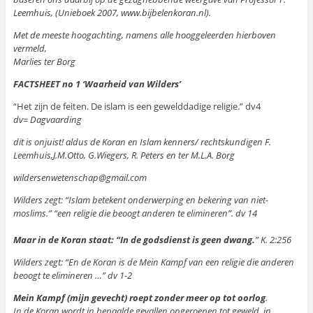
Leemhuis, (Unieboek 2007, www.bijbelenkoran.nl).
Met de meeste hoogachting, namens alle hooggeleerden hierboven
vermeld,
Marlies ter Borg
FACTSHEET no 1 ‘Waarheid van Wilders’
“Het zijn de feiten. De islam is een gewelddadige religie.” dv4
dv= Dagvaarding
dit is onjuist! aldus de Koran en Islam kenners/ rechtskundigen F.
Leemhuis,J.M.Otto, G.Wiegers, R. Peters en ter M.L.A. Borg
wildersenwetenschap@gmail.com
Wilders zegt: “Islam betekent onderwerping en bekering van niet-
moslims.” “een religie die beoogt anderen te elimineren”. dv 14
Maar in de Koran staat: “In de godsdienst is geen dwang.
” K. 2:256
Wilders zegt: “En de Koran is de Mein Kampf van een religie die anderen
beoogt te elimineren …” dv 1-2
Mein Kampf (mijn gevecht) roept zonder meer op tot oorlog
.
In de Koran wordt in bepaalde gevallen opgeroepen tot geweld, in