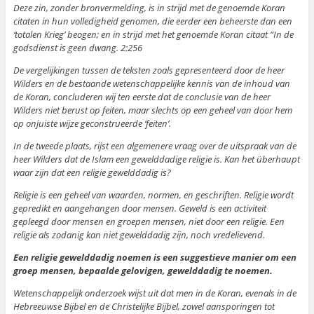
Deze zin, zonder bronvermelding, is in strijd met de genoemde Koran
citaten in hun volledigheid genomen, die eerder een beheerste dan een
‘totalen Krieg’ beogen; en in strijd met het genoemde Koran citaat “In de
godsdienst is geen dwang. 2:256
De vergelijkingen tussen de teksten zoals gepresenteerd door de heer
Wilders en de bestaande wetenschappelijke kennis van de inhoud van
de Koran, concluderen wij ten eerste dat de conclusie van de heer
Wilders niet berust op feiten, maar slechts op een geheel van door hem
op onjuiste wijze geconstrueerde ‘feiten’.
In de tweede plaats, rijst een algemenere vraag over de uitspraak van de
heer Wilders dat de Islam een gewelddadige religie is. Kan het überhaupt
waar zijn dat een religie gewelddadig is?
Religie is een geheel van waarden, normen, en geschriften. Religie wordt
gepredikt en aangehangen door mensen. Geweld is een activiteit
gepleegd door mensen en groepen mensen, niet door een religie. Een
religie als zodanig kan niet gewelddadig zijn, noch vredelievend.
Een religie gewelddadig noemen is een suggestieve manier om een
groep mensen, bepaalde gelovigen, gewelddadig te noemen.
Wetenschappelijk onderzoek wijst uit dat men in de Koran, evenals in de
Hebreeuwse Bijbel en de Christelijke Bijbel, zowel aansporingen tot