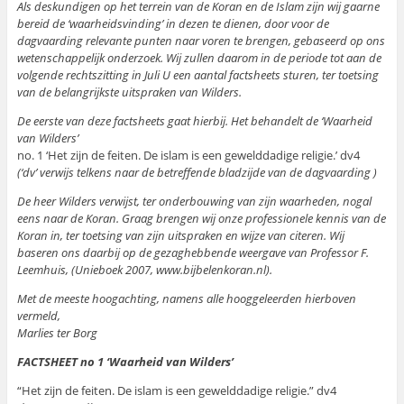
Als deskundigen op het terrein van de Koran en de Islam zijn wij gaarne
bereid de ‘waarheidsvinding’ in dezen te dienen, door voor de
dagvaarding relevante punten naar voren te brengen, gebaseerd op ons
wetenschappelijk onderzoek. Wij zullen daarom in de periode tot aan de
volgende rechtszitting in Juli U een aantal factsheets sturen, ter toetsing
van de belangrijkste uitspraken van Wilders.
De eerste van deze factsheets gaat hierbij. Het behandelt de ‘Waarheid
van Wilders’
no. 1 ‘Het zijn de feiten. De islam is een gewelddadige religie.’ dv4
(‘dv’ verwijs telkens naar de betreffende bladzijde van de dagvaarding )
De heer Wilders verwijst, ter onderbouwing van zijn waarheden, nogal
eens naar de Koran. Graag brengen wij onze professionele kennis van de
Koran in, ter toetsing van zijn uitspraken en wijze van citeren. Wij
baseren ons daarbij op de gezaghebbende weergave van Professor F.
Leemhuis, (Unieboek 2007, www.bijbelenkoran.nl).
Met de meeste hoogachting, namens alle hooggeleerden hierboven
vermeld,
Marlies ter Borg
FACTSHEET no 1 ‘Waarheid van Wilders’
“Het zijn de feiten. De islam is een gewelddadige religie.” dv4