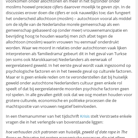
voorkomen onder allochtonen en meer in het bijzonder onder
moslims hoewel precieze cijfers daarover moeilijk te geven zijn. In de
discussies erover doen die cijfers er ook nauwelijks toe; dan fungeert
het onderscheid allochtoon (moslim) – autochtoon vooral als middel
om de idylle van de Nederlandse morele gemeenschap als een
gemeenschap gebaseerd op (onder meer) vrouwenemancipatie en
bevrijding hoog te houden waarbij men zich afzet tegen de
allochtoon (moslim) waarin vrouwen ‘nu eenmaal’ onderdrukt
worden. Waar we moord in relaties onder autochtonen vaak lijken
interpreteren als ‘familiedrama’ gebeurt dit in het geval van Turkse
(en soms ook Marokkaanse) Nederlanders als eerwraak of
eergerelateerd geweld. In het eerste geval wordt vaak ingezoomd op
psychologische factoren en in het tweede geval op culturele factoren.
Maar er is geen enkele reden om te veronderstellen dat bij huiselijk
geweld onder autochtone Nederlanders cultuur geen enkele rol
speelt of dat bij eergerelateerde moorden psychische factoren geen
rol spelen. In alle gevallen geldt ook dat we oog moeten houden voor
grotere culturele, economische en politieke processen die de
machtspositie van vrouwen negatief beïnvloeden.
In een themanummer van het tijdschrift
Krisis
stelt Verstraete enkele
vragen die in het verlengde van bovenstaande liggen:
hoe verhouden zich patronen van huiselijk, geweld of date rape in The
Bronx en Princeton tot grotere economische processen die niet alleen