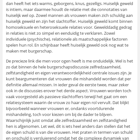
dan heeft het iets warms, geborgens, knus, gezelligs. Huiselijk geweld
is intiem, maar daarmee houdt de relatie met die connotaties van
huiselijk wel op. Zowel mannen als vrouwen maken zich schuldig aan
huiselijk geweld en zijn het slachtoffer. Huiselijk geweld komt binnen
homoseksuele en heteroseksuele relaties voor. Gewelddadig gedrag
in relaties is niet zo simpel en eenduidig te verklaren. Zowel
individuele (psychische), relationele als maatschappelijke factoren
spelen hun rol. En schijnbaar heeft huiselijk geweld ook nog wat te
maken met burgerschap.
De precieze link die men voor ogen heeft is me onduidelijk. Wel is het
zo dat binnen de hele burgerschapsdiscussie zelfredzaamheid,
zelfstandigheid en eigen verantwoordelijkheid centrale issues zijn. Je
kunt beargumenteren dat vrouwen die mishandeld worden dat per
definitie allemaal missen. In ieder geval de eerste twee, maar zeker
ook in de discussies erover het derde aspect. Vrouwen worden toch
vaak voorgesteld als passieve slachtoffers terwijl het gaat om een
relatiesysteem waarin de vrouw zo haar eigen rol vervult. Dat blijkt
bijvoorbeeld wanneer vrouwen er, ondanks voortdurende
mishandeling, toch voor kiezen om bij de dader te blijven.
Waarschijnlijk juist omdat alle zelfredzaamheid en zelfstandigheid
hen is afgenomen. Let wel, dit is iets heel anders dan stellen dat het
de eigen schuld is van die vrouwen. Het praten in termen van schuld
en onschuld is versluierend omdat het de complexe dynamiek van