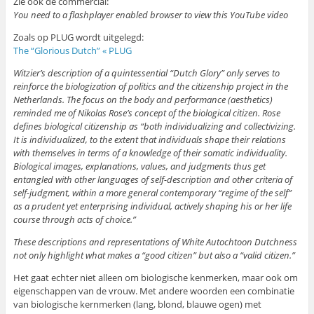
Zie ook de commercial:
You need to a flashplayer enabled browser to view this YouTube video
Zoals op PLUG wordt uitgelegd:
The “Glorious Dutch” « PLUG
Witzier’s description of a quintessential “Dutch Glory” only serves to
reinforce the biologization of politics and the citizenship project in the
Netherlands. The focus on the body and performance (aesthetics)
reminded me of Nikolas Rose’s concept of the biological citizen. Rose
defines biological citizenship as “both individualizing and collectivizing.
It is individualized, to the extent that individuals shape their relations
with themselves in terms of a knowledge of their somatic individuality.
Biological images, explanations, values, and judgments thus get
entangled with other languages of self-description and other criteria of
self-judgment, within a more general contemporary “regime of the self”
as a prudent yet enterprising individual, actively shaping his or her life
course through acts of choice.”
These descriptions and representations of White Autochtoon Dutchness
not only highlight what makes a “good citizen” but also a “valid citizen.”
Het gaat echter niet alleen om biologische kenmerken, maar ook om
eigenschappen van de vrouw. Met andere woorden een combinatie
van biologische kernmerken (lang, blond, blauwe ogen) met