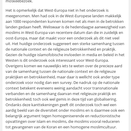
moskeebezoek.
Het is opmerkelijk dat West-Europa niet in het onderzoek is
meegenomen. Men had ook in de West-Europese landen makkelijk
aan 1000 respondenten kunnen komen net als men in de betrokken
landen gedaan heeft. Weliswaar is de hedendaagse aanwezigheid van
moslims in West-Europa van recentere datum dan die in zuidelijk en
oost-Europa, maar dat maakt voor een onderzoek als dit niet veel
uit. Het huidige onderzoek suggereert een sterke samenhang tussen
de nationale context en de religieuze betrokkenheid en praktijk.
Gezien de huidige islamofobische invloeden in media en beleid in het
Westen is dit onderzoek ook interessant voor West-Europa.
Overigens komen we nauwelijks iets te weten over de precieze aard
van de samenhang tussen de nationale context en de religieuze
praktijken en betrokkenheid, maar daar is wellicht ook ander type
onderzoek voor nodig dan een survey. De nadruk op de nationale
context betekent eveneens weinig aandacht voor transnationale
verbanden en de samenhang daarvan met religieuze praktijk en
betrokkenheid; toch ook wel gemis in deze tijd van globalisering.
Ondanks deze kanttekeningen geeft dit onderzoek toch wel een
aardig beeld van de diversiteit onder moslims en is daarmee ook een
belangrijk argument tegen homogeniserende en reductionistische
opvattingen over islam en moslims, die moslims vooral reduceren
tot gevangenen van de Koran en een homogene moslimcultuur.