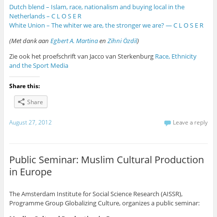
Dutch blend – Islam, race, nationalism and buying local in the
Netherlands – C L O S E R
White Union – The whiter we are, the stronger we are? — C L O S E R
(Met dank aan
Egbert A. Martina
en
Zihni Özdil
)
Zie ook het proefschrift van Jacco van Sterkenburg
Race, Ethnicity
and the Sport Media
Share this:
Share
August 27, 2012
Leave a reply
Public Seminar: Muslim Cultural Production
in Europe
The Amsterdam Institute for Social Science Research (AISSR),
Programme Group Globalizing Culture, organizes a public seminar: