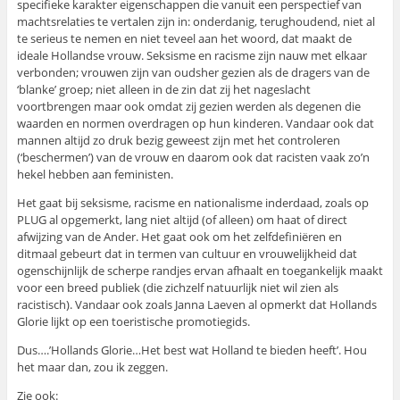
specifieke karakter eigenschappen die vanuit een perspectief van
machtsrelaties te vertalen zijn in: onderdanig, terughoudend, niet al
te serieus te nemen en niet teveel aan het woord, dat maakt de
ideale Hollandse vrouw. Seksisme en racisme zijn nauw met elkaar
verbonden; vrouwen zijn van oudsher gezien als de dragers van de
‘blanke’ groep; niet alleen in de zin dat zij het nageslacht
voortbrengen maar ook omdat zij gezien werden als degenen die
waarden en normen overdragen op hun kinderen. Vandaar ook dat
mannen altijd zo druk bezig geweest zijn met het controleren
(‘beschermen’) van de vrouw en daarom ook dat racisten vaak zo’n
hekel hebben aan feministen.
Het gaat bij seksisme, racisme en nationalisme inderdaad, zoals op
PLUG al opgemerkt, lang niet altijd (of alleen) om haat of direct
afwijzing van de Ander. Het gaat ook om het zelfdefiniëren en
ditmaal gebeurt dat in termen van cultuur en vrouwelijkheid dat
ogenschijnlijk de scherpe randjes ervan afhaalt en toegankelijk maakt
voor een breed publiek (die zichzelf natuurlijk niet wil zien als
racistisch). Vandaar ook zoals Janna Laeven al opmerkt dat Hollands
Glorie lijkt op een toeristische promotiegids.
Dus….’Hollands Glorie…Het best wat Holland te bieden heeft’. Hou
het maar dan, zou ik zeggen.
Zie ook: