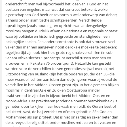
onderschrijft men wel bijvoorbeeld het idee van 1 God en het
bestaan van engelen, maar wat dat concreet betekent, welke
eigenschappen God heeft enzovoorts is wel onderwerp van debat;
althans onder islamitische schriftgeleerden. Verschillende
opvattingen (zoals houding ten opzichte van andersgelovige
moslims) hangen duidelijk af van de nationale en regionale context
waarbij politieke en historisch gegroeide omstandigheden een
belangrijke spelen. Een andere constante is ook dat vrouwen veel
vaker dan mannen aangeven nooit de lokale moskee te bezoeken;
tegelijkertijd zijn ook hier hele grote regionale verschillen (in sub-
Sahara Afrika slechts 1 procentpunt verschil tussen mannen en
vrouwen en in Pakistan 76 procentpunt). Hetzelfde kan gesteld
worden voor de verschillen tussen generaties; vrijwel overal (met
uitzondering van Rusland) zijn het de ouderen (ouder dan 35) die
meer waarde hechten aan islam dan de jongeren waarbij vooral de
verschillen in het Midden-Oosten groot zijn. In het algemeen blijken
moslims in Centraal Azië en Zuid- en OostEuropa minder
praktiserend te zijn dan in bijvoorbeeld het Midden-Oosten en
Noord-Afrika. Het praktiseren (onder de noemer betrokkenheid) is
gemeten door te kijken naar hoe vaak men bidt, de Quran leest of
beluistert, vast, de hajj verricht en of men gelooft in één God en
Mohammed als zijn profeet. Dat is niet onaardig en zeker beter dan
de surveys die religiositeit onder moslims reduceren tot vasten en