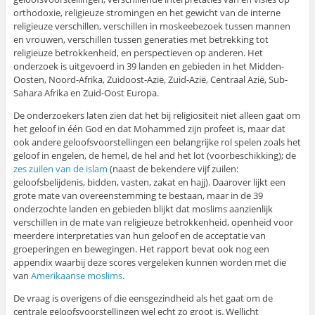
orthodoxie, religieuze stromingen en het gewicht van de interne
religieuze verschillen, verschillen in moskeebezoek tussen mannen
en vrouwen, verschillen tussen generaties met betrekking tot
religieuze betrokkenheid, en perspectieven op anderen. Het
onderzoek is uitgevoerd in 39 landen en gebieden in het Midden-
Oosten, Noord-Afrika, Zuidoost-Azië, Zuid-Azië, Centraal Azië, Sub-
Sahara Afrika en Zuid-Oost Europa.
De onderzoekers laten zien dat het bij religiositeit niet alleen gaat om
het geloof in één God en dat Mohammed zijn profeet is, maar dat
ook andere geloofsvoorstellingen een belangrijke rol spelen zoals het
geloof in engelen, de hemel, de hel and het lot (voorbeschikking); de
zes zuilen van de islam
(naast de bekendere vijf zuilen:
geloofsbelijdenis, bidden, vasten, zakat en hajj). Daarover lijkt een
grote mate van overeenstemming te bestaan, maar in de 39
onderzochte landen en gebieden blijkt dat moslims aanzienlijk
verschillen in de mate van religieuze betrokkenheid, openheid voor
meerdere interpretaties van hun geloof en de acceptatie van
groeperingen en bewegingen. Het rapport bevat ook nog een
appendix waarbij deze scores vergeleken kunnen worden met die
van
Amerikaanse moslims
.
De vraag is overigens of die eensgezindheid als het gaat om de
centrale geloofsvoorstellingen wel echt zo groot is. Wellicht