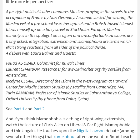
little more in perspective:
A far-right political leader compares Muslims praying in the streets to the
occupation of France by Nazi Germany. A woman sacked for wearing the
Muslim veil at a pre-school loses her appeal and a British-based Islamist
blows himself up on a busy street in Stockholm. Europe’s Muslim
minority is in the spotlight once again and uncomfortable questions are
being asked: integration, extremism and islamophobia are terms which
elicit strong reactions from all sides of the political divide.
A debate with Laura Baines and Guests:
Fouad AL-OBAID, Columnist for Kuwait Times
Laurent CHAMBON, Researcher for www.Minorites.org (by satellite from
Amsterdam)
Jocelyne CESARI, Director of the Islam in the West Program at Harvard
Center for Middle Eastern Studies (by satellite from Cambridge, MA)
Tariq RAMADAN, Professor of Islamic Studies at Saint Anthony’s College,
Oxford University (by phone from Doha, Qatar)
See
Part 1
and
Part 2
.
And if you think islamophobia is a thing of right-wing extremists,
watch the lecture of Chris Allen on Liberal & Far Right Islamophobia
and think again. He touches upon the
Nigella Lawson
debate (among
several other things) that
came about
after she went to Bondi beach