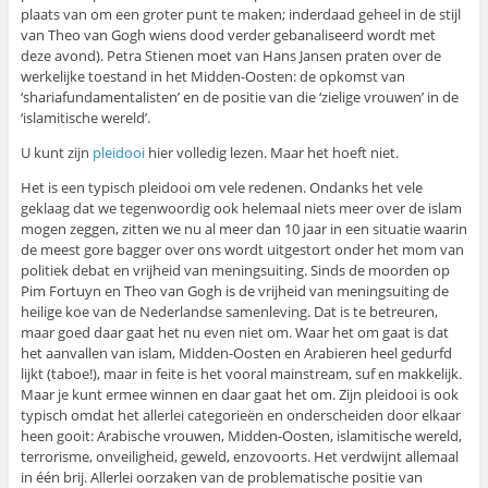
plaats van om een groter punt te maken; inderdaad geheel in de stijl
van Theo van Gogh wiens dood verder gebanaliseerd wordt met
deze avond). Petra Stienen moet van Hans Jansen praten over de
werkelijke toestand in het Midden-Oosten: de opkomst van
‘shariafundamentalisten’ en de positie van die ‘zielige vrouwen’ in de
‘islamitische wereld’.
U kunt zijn
pleidooi
hier volledig lezen. Maar het hoeft niet.
Het is een typisch pleidooi om vele redenen. Ondanks het vele
geklaag dat we tegenwoordig ook helemaal niets meer over de islam
mogen zeggen, zitten we nu al meer dan 10 jaar in een situatie waarin
de meest gore bagger over ons wordt uitgestort onder het mom van
politiek debat en vrijheid van meningsuiting. Sinds de moorden op
Pim Fortuyn en Theo van Gogh is de vrijheid van meningsuiting de
heilige koe van de Nederlandse samenleving. Dat is te betreuren,
maar goed daar gaat het nu even niet om. Waar het om gaat is dat
het aanvallen van islam, Midden-Oosten en Arabieren heel gedurfd
lijkt (taboe!), maar in feite is het vooral mainstream, suf en makkelijk.
Maar je kunt ermee winnen en daar gaat het om. Zijn pleidooi is ook
typisch omdat het allerlei categorieën en onderscheiden door elkaar
heen gooit: Arabische vrouwen, Midden-Oosten, islamitische wereld,
terrorisme, onveiligheid, geweld, enzovoorts. Het verdwijnt allemaal
in één brij. Allerlei oorzaken van de problematische positie van