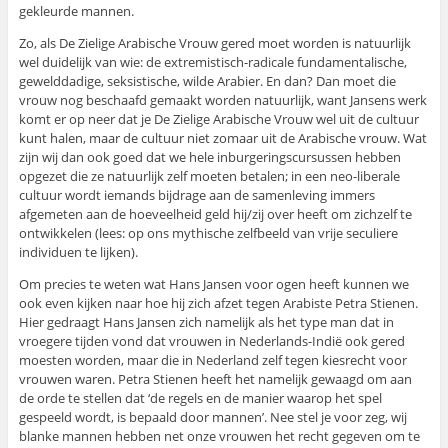
gekleurde mannen.
Zo, als De Zielige Arabische Vrouw gered moet worden is natuurlijk
wel duidelijk van wie: de extremistisch-radicale fundamentalische,
gewelddadige, seksistische, wilde Arabier. En dan? Dan moet die
vrouw nog beschaafd gemaakt worden natuurlijk, want Jansens werk
komt er op neer dat je De Zielige Arabische Vrouw wel uit de cultuur
kunt halen, maar de cultuur niet zomaar uit de Arabische vrouw. Wat
zijn wij dan ook goed dat we hele inburgeringscursussen hebben
opgezet die ze natuurlijk zelf moeten betalen; in een neo-liberale
cultuur wordt iemands bijdrage aan de samenleving immers
afgemeten aan de hoeveelheid geld hij/zij over heeft om zichzelf te
ontwikkelen (lees: op ons mythische zelfbeeld van vrije seculiere
individuen te lijken).
Om precies te weten wat Hans Jansen voor ogen heeft kunnen we
ook even kijken naar hoe hij zich afzet tegen Arabiste Petra Stienen.
Hier gedraagt Hans Jansen zich namelijk als het type man dat in
vroegere tijden vond dat vrouwen in Nederlands-Indië ook gered
moesten worden, maar die in Nederland zelf tegen kiesrecht voor
vrouwen waren. Petra Stienen heeft het namelijk gewaagd om aan
de orde te stellen dat ‘de regels en de manier waarop het spel
gespeeld wordt, is bepaald door mannen’. Nee stel je voor zeg, wij
blanke mannen hebben net onze vrouwen het recht gegeven om te