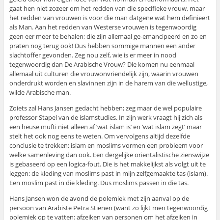
gaat hen niet zozeer om het redden van die specifieke vrouw, maar
het redden van vrouwen is voor die man datgene wat hem definieert
als Man. Aan het redden van Westerse vrouwen is tegenwoordig
geen eer meer te behalen; die zijn allemaal ge-emancipeerd en zo en
praten nog terug ook! Dus hebben sommige mannen een ander
slachtoffer gevonden. Zeg nou zelf, wie is er meer in nood
tegenwoordig dan De Arabische Vrouw? Die komen nu eenmaal
allemaal uit culturen die vrouwonvriendelijk zijn, waarin vrouwen
onderdrukt worden en slavinnen zijn in de harem van die wellustige,
wilde Arabische man.
Zoiets zal Hans Jansen gedacht hebben; zeg maar de wel populaire
professor Stapel van de islamstudies. In zijn werk vraagt hij zich als
een heuse mufti niet alleen af ‘wat islam is’ en ‘wat islam zegt’ maar
stelt het ook nog eens te weten. Om vervolgens altijd dezelfde
conclusie te trekken: islam en moslims vormen een probleem voor
welke samenleving dan ook. Een dergelijke orientalistische zienswijze
is gebaseerd op een logica-fout. Die is het makkelijkst als volgt uit te
leggen: de kleding van moslims past in mijn zelfgemaakte tas (islam).
Een moslim past in die kleding. Dus moslims passen in die tas.
Hans Jansen won de avond de polemiek met zijn aanval op de
persoon van Arabiste Petra Stienen (want zo lijkt men tegenwoordig
polemiek op te vatten: afzeiken van personen om het afzeiken in