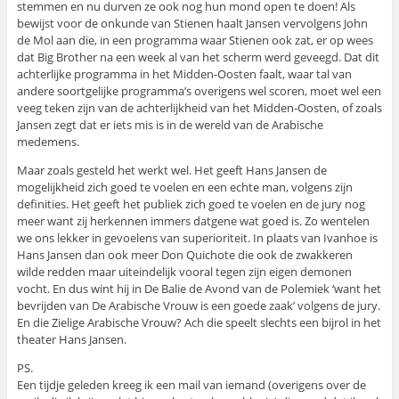
stemmen en nu durven ze ook nog hun mond open te doen! Als
bewijst voor de onkunde van Stienen haalt Jansen vervolgens John
de Mol aan die, in een programma waar Stienen ook zat, er op wees
dat Big Brother na een week al van het scherm werd geveegd. Dat dit
achterlijke programma in het Midden-Oosten faalt, waar tal van
andere soortgelijke programma’s overigens wel scoren, moet wel een
veeg teken zijn van de achterlijkheid van het Midden-Oosten, of zoals
Jansen zegt dat er iets mis is in de wereld van de Arabische
medemens.
Maar zoals gesteld het werkt wel. Het geeft Hans Jansen de
mogelijkheid zich goed te voelen en een echte man, volgens zijn
definities. Het geeft het publiek zich goed te voelen en de jury nog
meer want zij herkennen immers datgene wat goed is. Zo wentelen
we ons lekker in gevoelens van superioriteit. In plaats van Ivanhoe is
Hans Jansen dan ook meer Don Quichote die ook de zwakkeren
wilde redden maar uiteindelijk vooral tegen zijn eigen demonen
vocht. En dus wint hij in De Balie de Avond van de Polemiek ‘want het
bevrijden van De Arabische Vrouw is een goede zaak’ volgens de jury.
En die Zielige Arabische Vrouw? Ach die speelt slechts een bijrol in het
theater Hans Jansen.
PS.
Een tijdje geleden kreeg ik een mail van iemand (overigens over de