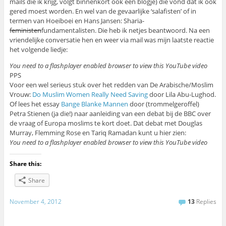
mails die ik krijg, volgt binnenkort ook een blogje) die vond dat ik ook
gered moest worden. En wel van de gevaarlijke ‘salafisten’ of in
termen van Hoeiboei en Hans Jansen: Sharia-
feministen
fundamentalisten. Die heb ik netjes beantwoord. Na een
vriendelijke conversatie hen en weer via mail was mijn laatste reactie
het volgende liedje:
You need to a flashplayer enabled browser to view this YouTube video
PPS
Voor een wel serieus stuk over het redden van De Arabische/Moslim
Vrouw:
Do Muslim Women Really Need Saving
door Lila Abu-Lughod.
Of lees het essay
Bange Blanke Mannen
door (trommelgeroffel)
Petra Stienen (ja die!) naar aanleiding van een debat bij de BBC over
de vraag of Europa moslims te kort doet. Dat debat met Douglas
Murray, Flemming Rose en Tariq Ramadan kunt u hier zien:
You need to a flashplayer enabled browser to view this YouTube video
Share this:
Share
November 4, 2012
13
Replies