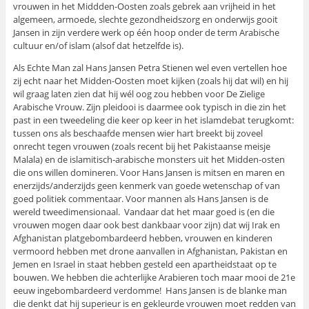
vrouwen in het Middden-Oosten zoals gebrek aan vrijheid in het
algemeen, armoede, slechte gezondheidszorg en onderwijs gooit
Jansen in zijn verdere werk op één hoop onder de term Arabische
cultuur en/of islam (alsof dat hetzelfde is).
Als Echte Man zal Hans Jansen Petra Stienen wel even vertellen hoe
zij echt naar het Midden-Oosten moet kijken (zoals hij dat wil) en hij
wil graag laten zien dat hij wél oog zou hebben voor De Zielige
Arabische Vrouw. Zijn pleidooi is daarmee ook typisch in die zin het
past in een tweedeling die keer op keer in het islamdebat terugkomt:
tussen ons als beschaafde mensen wier hart breekt bij zoveel
onrecht tegen vrouwen (zoals recent bij het Pakistaanse meisje
Malala) en de islamitisch-arabische monsters uit het Midden-osten
die ons willen domineren. Voor Hans Jansen is mitsen en maren en
enerzijds/anderzijds geen kenmerk van goede wetenschap of van
goed politiek commentaar. Voor mannen als Hans Jansen is de
wereld tweedimensionaal. Vandaar dat het maar goed is (en die
vrouwen mogen daar ook best dankbaar voor zijn) dat wij Irak en
Afghanistan platgebombardeerd hebben, vrouwen en kinderen
vermoord hebben met drone aanvallen in Afghanistan, Pakistan en
Jemen en Israel in staat hebben gesteld een apartheidstaat op te
bouwen. We hebben die achterlijke Arabieren toch maar mooi de 21e
eeuw ingebombardeerd verdomme! Hans Jansen is de blanke man
die denkt dat hij superieur is en gekleurde vrouwen moet redden van