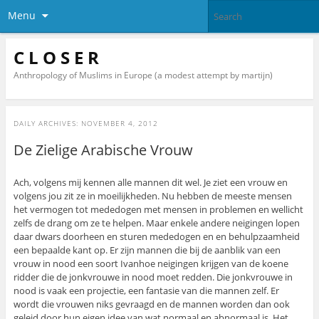
Menu
C L O S E R
Anthropology of Muslims in Europe (a modest attempt by martijn)
DAILY ARCHIVES:
NOVEMBER 4, 2012
De Zielige Arabische Vrouw
Ach, volgens mij kennen alle mannen dit wel. Je ziet een vrouw en
volgens jou zit ze in moeilijkheden. Nu hebben de meeste mensen
het vermogen tot mededogen met mensen in problemen en wellicht
zelfs de drang om ze te helpen. Maar enkele andere neigingen lopen
daar dwars doorheen en sturen mededogen en en behulpzaamheid
een bepaalde kant op. Er zijn mannen die bij de aanblik van een
vrouw in nood een soort Ivanhoe neigingen krijgen van de koene
ridder die de jonkvrouwe in nood moet redden. Die jonkvrouwe in
nood is vaak een projectie, een fantasie van die mannen zelf. Er
wordt die vrouwen niks gevraagd en de mannen worden dan ook
geleid door hun eigen idee van wat normaal en abnormaal is. Het