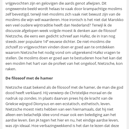
vrijgevochten zijn en gelovigen die aards genot afwijzen. Dit
ongewenste beeld wordt helaas te vaak door krampachtige moslims
zelf bevestigd, terwijl niet-moslims zich vaak niet bewust zijn van de
moslims die wijn wél waarderen. Hoe ironisch is het niet dat Marokko
een veel oudere wijntraditie heeft dan Nederland? Terwijl ik de
discussie afgelopen week volgde moest ik denken aan de filosoof
Nietzsche, die eens een gedicht schreef aan Hafez, de in Iran nog
steeds zeer populaire 14
eeuwse dichter. De niet-moslims die
e
zichzelf zo vrijgevochten vinden doen er goed aan te ontdekken
waarom Nietzsche het nodig vond om uitgerekend Hafez vragen te
stellen. De moslims doen er goed aan te bestuderen hoe het kan dat
een moslim het hart van de profeet van het ongeloof, Nietzsche, kon
raken.
De filosoof met de hamer
Nietzsche staat bekend als de filosoof met de hamer, de man die god
dood heeft verklaard. Hij verwierp de Christelijke moraal en de
nadruk op zondes. In plaats daarvan prees hij de kracht van de
Griekse wijngod Dionysus en een ecstatisch, esthetisch, leven.
Nietzsche moest niets hebben van een hiernamaals, dat hij niet
alleen een belachelijk idee vond maar ook een belediging aan het
aardse leven. Een JA tegen het hier en nu, het eindige aardse leven,
was zijn ideaal. Hoe verbazingwekkend is het dan te lezen dat deze