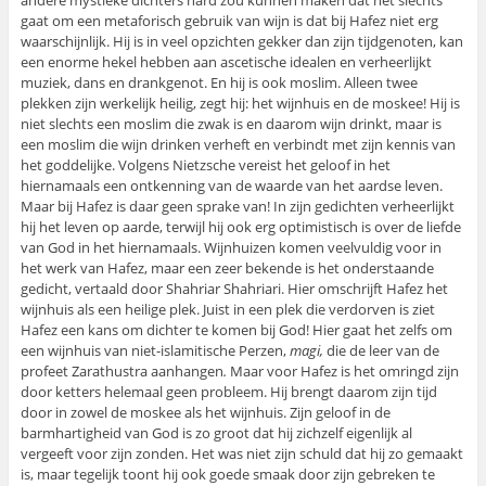
andere mystieke dichters hard zou kunnen maken dat het slechts
gaat om een metaforisch gebruik van wijn is dat bij Hafez niet erg
waarschijnlijk. Hij is in veel opzichten gekker dan zijn tijdgenoten, kan
een enorme hekel hebben aan ascetische idealen en verheerlijkt
muziek, dans en drankgenot. En hij is ook moslim. Alleen twee
plekken zijn werkelijk heilig, zegt hij: het wijnhuis en de moskee! Hij is
niet slechts een moslim die zwak is en daarom wijn drinkt, maar is
een moslim die wijn drinken verheft en verbindt met zijn kennis van
het goddelijke. Volgens Nietzsche vereist het geloof in het
hiernamaals een ontkenning van de waarde van het aardse leven.
Maar bij Hafez is daar geen sprake van! In zijn gedichten verheerlijkt
hij het leven op aarde, terwijl hij ook erg optimistisch is over de liefde
van God in het hiernamaals. Wijnhuizen komen veelvuldig voor in
het werk van Hafez, maar een zeer bekende is het onderstaande
gedicht, vertaald door Shahriar Shahriari. Hier omschrijft Hafez het
wijnhuis als een heilige plek. Juist in een plek die verdorven is ziet
Hafez een kans om dichter te komen bij God! Hier gaat het zelfs om
een wijnhuis van niet-islamitische Perzen,
magi,
die de leer van de
profeet Zarathustra aanhangen
.
Maar voor Hafez is het omringd zijn
door ketters helemaal geen probleem. Hij brengt daarom zijn tijd
door in zowel de moskee als het wijnhuis. Zijn geloof in de
barmhartigheid van God is zo groot dat hij zichzelf eigenlijk al
vergeeft voor zijn zonden. Het was niet zijn schuld dat hij zo gemaakt
is, maar tegelijk toont hij ook goede smaak door zijn gebreken te