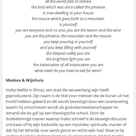
all the world fails to imbibe
the bird which was once called the phoenix
is now dwelling in your house
the mouse which gave birth to a mountain
is yourself
you are everyone and no one, you are the tavern and the wine
you are the phoenix, the mountain and the mouse
you keep pouring in yourself
and you keep filling with yourself
the deepest valley you are
the brightest light you are
the intoxication of all intoxication you are
what need do you have to ask for wine?
Moskee & Wijnhuis
Hafez leefde in Shiraz, een stad die eeuwenlang wijn heeft
geproduceerd. Zijn naam is de titel voor mensen die de Koran uit het
hoofd hebben geleerd en dit wordt bevestigd door een overlevering
waarin hij omschreven wordt als godsdienstwetenschapper en
iemand die les gaf op een theologische school. Door de
dubbelzinnige manier waarop Hafez schreef is de eeuwige discussie
ontstaan of hij wijn bedoelde op een mystieke, spirituele, manier of
dat hij het letterlijk over aards genot en echte wijn had. Waar je bij