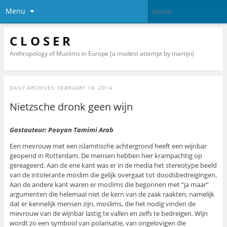
Menu
C L O S E R
Anthropology of Muslims in Europe (a modest attempt by martijn)
DAILY ARCHIVES:
FEBRUARY 19, 2014
Nietzsche dronk geen wijn
Gastauteur: Pooyan Tamimi Arab
Een mevrouw met een islamitische achtergrond heeft een wijnbar
geopend in Rotterdam. De mensen hebben hier krampachtig op
gereageerd. Aan de ene kant was er in de media het stereotype beeld
van de intolerante moslim die gelijk overgaat tot doodsbedreigingen.
Aan de andere kant waren er moslims die begonnen met “ja maar”
argumenten die helemaal niet de kern van de zaak raakten, namelijk
dat er kennelijk mensen zijn, moslims, die het nodig vinden de
mevrouw van de wijnbar lastig te vallen en zelfs te bedreigen. Wijn
wordt zo een symbool van polarisatie, van ongelovigen die