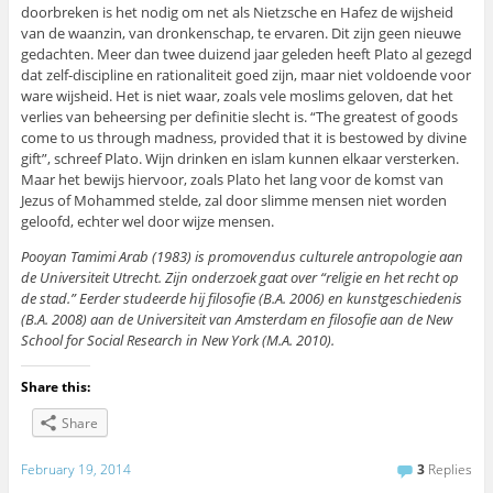
doorbreken is het nodig om net als Nietzsche en Hafez de wijsheid
van de waanzin, van dronkenschap, te ervaren. Dit zijn geen nieuwe
gedachten. Meer dan twee duizend jaar geleden heeft Plato al gezegd
dat zelf-discipline en rationaliteit goed zijn, maar niet voldoende voor
ware wijsheid. Het is niet waar, zoals vele moslims geloven, dat het
verlies van beheersing per definitie slecht is. “The greatest of goods
come to us through madness, provided that it is bestowed by divine
gift”, schreef Plato. Wijn drinken en islam kunnen elkaar versterken.
Maar het bewijs hiervoor, zoals Plato het lang voor de komst van
Jezus of Mohammed stelde, zal door slimme mensen niet worden
geloofd, echter wel door wijze mensen.
Pooyan Tamimi Arab (1983) is promovendus culturele antropologie aan
de Universiteit Utrecht. Zijn onderzoek gaat over “religie en het recht op
de stad.” Eerder studeerde hij filosofie (B.A. 2006) en kunstgeschiedenis
(B.A. 2008) aan de Universiteit van Amsterdam en filosofie aan de New
School for Social Research in New York (M.A. 2010).
Share this:
Share
February 19, 2014
3
Replies