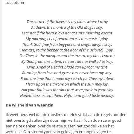
accepteren.
The corner of the tavern is my altar, where I pray
At dawn, the mantra of the Old Magi, I say.
Fear not if the harp plays not at sun’s morning ascent
My morning cry of repentance is the music I play.
Thank God, free from beggars and kings, away, I stay;
Homage, to the beggar at the door of the Beloved, I pay.
For Thee, in the mosque and the tavern, my time, I spent;
By God, from this intent, I never ran nor walked astray.
Only, Angel of Death’s blade can uproot my tent
Running from love and grace has never been my way.
From the time that I made my search for Thee my intent
I lean upon the throne on which the sun may lay.
Not your fault was the sins that were put into your clay
Nonetheless accept them, Hafiz, and good taste display.
De wijsheid van waanzin
Ik weet heus wel dat de moslims die zich strikt aan de regels houden
niet overtuigd zullen zijn door mijn verhaal. Toch doen ze er goed
aan na te denken over de relatie tussen het goddelijke en het
wereldse. Om stereotypen van gelovigen en ongelovigen te