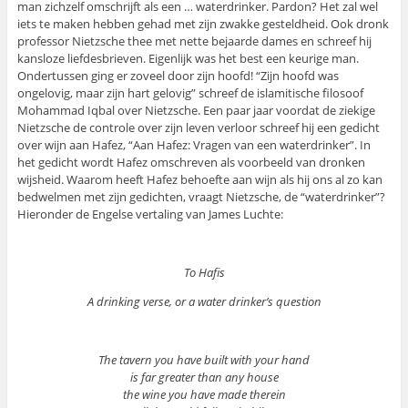
man zichzelf omschrijft als een … waterdrinker. Pardon? Het zal wel
iets te maken hebben gehad met zijn zwakke gesteldheid. Ook dronk
professor Nietzsche thee met nette bejaarde dames en schreef hij
kansloze liefdesbrieven. Eigenlijk was het best een keurige man.
Ondertussen ging er zoveel door zijn hoofd! “Zijn hoofd was
ongelovig, maar zijn hart gelovig” schreef de islamitische filosoof
Mohammad Iqbal over Nietzsche. Een paar jaar voordat de ziekige
Nietzsche de controle over zijn leven verloor schreef hij een gedicht
over wijn aan Hafez, “Aan Hafez: Vragen van een waterdrinker”. In
het gedicht wordt Hafez omschreven als voorbeeld van dronken
wijsheid. Waarom heeft Hafez behoefte aan wijn als hij ons al zo kan
bedwelmen met zijn gedichten, vraagt Nietzsche, de “waterdrinker”?
Hieronder de Engelse vertaling van James Luchte:
To Hafis
A drinking verse, or a water drinker’s question
The tavern you have built with your hand
is far greater than any house
the wine you have made therein