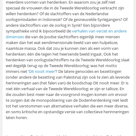
meerdere vormen van herdenken. En waarom zou je zelf niet
speciaal de vrouwen die in de Tweede Wereldoorlog verkracht zijn
willen herdenken? Of de slachtoffers van de Nederlandse
oorlogsmisdaden in Indonesië? Of de gesneuvelde Syriëgangers? Of
andere slachtoffers van de oorlog in Syrië? Een bijzondere
sympathieke vind ik bijvoorbeeld de
verhalen van verzet en andere
dimensies
die van de Joodse slachtoffers eigenlijk meer mensen
maken dan het wat eendimensionale beeld van een hulpeloze,
naamloze massa. Ook dat zou je kunnen zien als een vorm van
herdenken; één die tegen het heersende beeld ingaat. Ook het
herdenken van oorlogsslachtoffers na de Tweede Wereldoorlog slaat
wel degelijk terug op de Tweede Wereldoorlog; was het motto
immers niet ‘
Dit nooit meer
‘? De latere genocides en bezettingen
(onder andere de bezetting van Palestina) zijn ook te zien als levende
herinneringen aan (het falen van) de boodschap Dit nooit meer. Er is
niet één verhaal van de Tweede Wereldoorlog; er zijn er talloze. En
die zouden best meer naar de voorgrond mogen komen om ervoor
te zorgen dat de monopolisering van de Dodenherdenking niet leidt
tot het verstommen van alternatieve verhalen die een meer diverse,
en soms kritische en opstandige versie van collectieve herinneringen
laten horen.