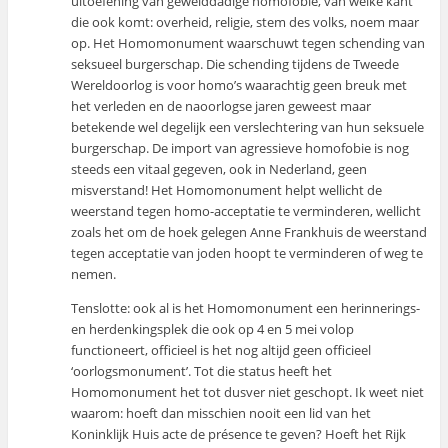
uitoefening van gewelddadige homofobie, van welke kant
die ook komt: overheid, religie, stem des volks, noem maar
op. Het Homomonument waarschuwt tegen schending van
seksueel burgerschap. Die schending tijdens de Tweede
Wereldoorlog is voor homo’s waarachtig geen breuk met
het verleden en de naoorlogse jaren geweest maar
betekende wel degelijk een verslechtering van hun seksuele
burgerschap. De import van agressieve homofobie is nog
steeds een vitaal gegeven, ook in Nederland, geen
misverstand! Het Homomonument helpt wellicht de
weerstand tegen homo-acceptatie te verminderen, wellicht
zoals het om de hoek gelegen Anne Frankhuis de weerstand
tegen acceptatie van joden hoopt te verminderen of weg te
nemen.
Tenslotte: ook al is het Homomonument een herinnerings-
en herdenkingsplek die ook op 4 en 5 mei volop
functioneert, officieel is het nog altijd geen officieel
‘oorlogsmonument’. Tot die status heeft het
Homomonument het tot dusver niet geschopt. Ik weet niet
waarom: hoeft dan misschien nooit een lid van het
Koninklijk Huis acte de présence te geven? Hoeft het Rijk