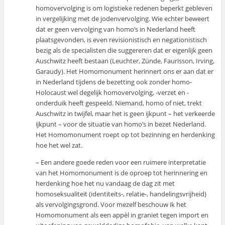
homovervolging is om logistieke redenen beperkt gebleven
in vergelijking met de jodenvervolging. Wie echter beweert
dat er geen vervolging van homo’s in Nederland heeft
plaatsgevonden, is even revisionistisch en negationistisch
bezig als de specialisten die suggereren dat er eigenlijk geen
Auschwitz heeft bestaan (Leuchter, Zünde, Faurisson, Irving,
Garaudy). Het Homomonument herinnert ons er aan dat er
in Nederland tijdens de bezetting ook zonder homo-
Holocaust wel degelijk homovervolging, -verzet en -
onderduik heeft gespeeld. Niemand, homo of niet, trekt
Auschwitz in twijfel, maar het is geen ijkpunt – het verkeerde
ijkpunt – voor de situatie van homo’s in bezet Nederland.
Het Homomonument roept op tot bezinning en herdenking
hoe het wel zat.
– Een andere goede reden voor een ruimere interpretatie
van het Homomonument is de oproep tot herinnering en
herdenking hoe het nu vandaag de dag zit met
homoseksualiteit (identiteits-, relatie-, handelingsvrijheid)
als vervolgingsgrond. Voor mezelf beschouw ik het
Homomonument als een appèl in graniet tegen import en