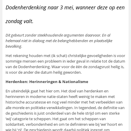
Dodenherdenking naar 3 mei, wanneer deze op een
zondag valt.
Dit gebeurt zonder steekhoudende argumenten daarvoor. En al
helemaal niet in dialoog met de belanghebbenden en plaatselijke
bevolking.
Het rekening houden met (ik schat) christelijke gevoeligheden is voor
sommige mensen een probleem in ieder geval in relatie tot de datum
van de Dodenherdenking. Waar voor de één de zondagsrust heilig is,
is voor de ander die datum heilig geworden.
Herdenken: Herinneringen & Nationalisme
En uiteindelijk gaat het hier om. Het doel van herdenken en
herinneren in moderne natie-staten heeft weinig te maken met
historische accuratesse en nog veel minder met het verbeelden van
alle morele en politieke verwikkelingen. In tegendeel, de definitie van
de geschiedenis is juist onderdeel van de hele strijd om een sterke
‘wij’ categorie te scheppen. Het gaat om het scheppen van
solidariteit, verbondenheid en om te definiëren wie bij ‘we’ hoort en
wie bij ‘zij’. De geschiedenis wordt daarbij politiek ingezet om