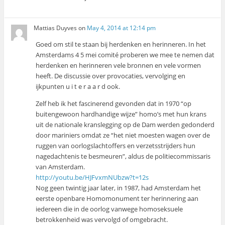
Mattias Duyves
on
May 4, 2014 at 12:14 pm
Goed om stil te staan bij herdenken en herinneren. In het
Amsterdams 4 5 mei comité proberen we mee te nemen dat
herdenken en herinneren vele bronnen en vele vormen
heeft. De discussie over provocaties, vervolging en
ijkpunten u i t e r a a r d ook.
Zelf heb ik het fascinerend gevonden dat in 1970 “op
buitengewoon hardhandige wijze” homo’s met hun krans
uit de nationale kranslegging op de Dam werden gedonderd
door mariniers omdat ze “het niet moesten wagen over de
ruggen van oorlogslachtoffers en verzetsstrijders hun
nagedachtenis te besmeuren”, aldus de politiecommissaris
van Amsterdam.
http://youtu.be/HJFvxmNUbzw?t=12s
Nog geen twintig jaar later, in 1987, had Amsterdam het
eerste openbare Homomonument ter herinnering aan
iedereen die in de oorlog vanwege homoseksuele
betrokkenheid was vervolgd of omgebracht.