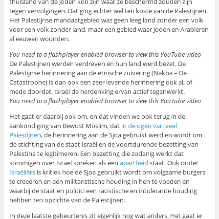
thuisland van de Joden kon zijn waar ze beschermd zouden zijn
tegen vervolgingen. Dat ging echter wel ten koste van de Palestijnen.
Het Palestijnse mandaatgebied was geen leeg land zonder een volk
voor een volk zonder land, maar een gebied waar Joden en Arabieren
al eeuwen woonden.
You need to a flashplayer enabled browser to view this YouTube video
De Palestijnen werden verdreven en hun land werd bezet. De
Palestijnse herinnering aan de etnische zuivering (Nakba – De
Catastrophe) is dan ook een zeer levende herinnering ook al, of
mede doordat, Israël de herdenking ervan actief tegenwerkt.
You need to a flashplayer enabled browser to view this YouTube video
Het gaat er daarbij ook om, en dat vinden we ook terug in de
aankondiging van Bewust Moslim, dat
in de ogen van veel
Palestijnen
, de herinnering aan de Sjoa gebruikt werd en wordt om
de stichting van de staat Israël en de voortdurende bezetting van
Palestina te legitimeren. Een bezetting die zodanig werkt dat
sommigen over Israël spreken als een
apartheid
staat. Ook onder
Israëliërs
is kritiek hoe de Sjoa gebruikt wordt om volgzame burgers
te creeëren en een militaristische houding in hen te voeden en
waarbij de staat en politici een racistische en intolerante houding
hebben ten opzichte van de Palestijnen.
In deze laatste gebeurtenis zit eigenlijk nog wat anders. Het gaat er