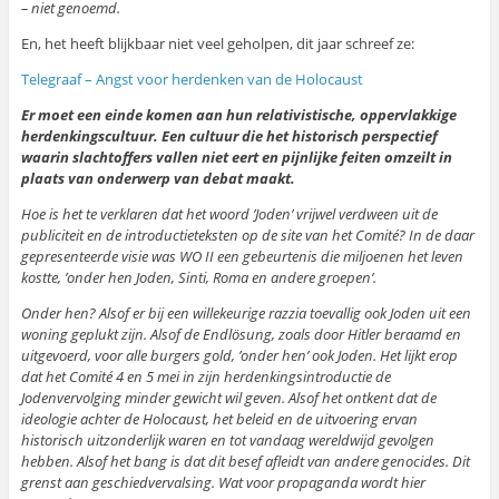
– niet genoemd.
En, het heeft blijkbaar niet veel geholpen, dit jaar schreef ze:
Telegraaf – Angst voor herdenken van de Holocaust
Er moet een einde komen aan hun relativistische, oppervlakkige
herdenkingscultuur. Een cultuur die het historisch perspectief
waarin slachtoffers vallen niet eert en pijnlijke feiten omzeilt in
plaats van onderwerp van debat maakt.
Hoe is het te verklaren dat het woord ’Joden’ vrijwel verdween uit de
publiciteit en de introductieteksten op de site van het Comité? In de daar
gepresenteerde visie was WO II een gebeurtenis die miljoenen het leven
kostte, ’onder hen Joden, Sinti, Roma en andere groepen’.
Onder hen? Alsof er bij een willekeurige razzia toevallig ook Joden uit een
woning geplukt zijn. Alsof de Endlösung, zoals door Hitler beraamd en
uitgevoerd, voor alle burgers gold, ’onder hen’ ook Joden. Het lijkt erop
dat het Comité 4 en 5 mei in zijn herdenkingsintroductie de
Jodenvervolging minder gewicht wil geven. Alsof het ontkent dat de
ideologie achter de Holocaust, het beleid en de uitvoering ervan
historisch uitzonderlijk waren en tot vandaag wereldwijd gevolgen
hebben. Alsof het bang is dat dit besef afleidt van andere genocides. Dit
grenst aan geschiedvervalsing. Wat voor propaganda wordt hier