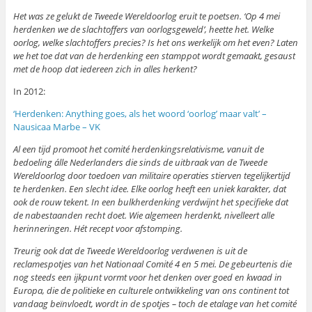
Het was ze gelukt de Tweede Wereldoorlog eruit te poetsen. ‘Op 4 mei
herdenken we de slachtoffers van oorlogsgeweld’, heette het. Welke
oorlog, welke slachtoffers precies? Is het ons werkelijk om het even? Laten
we het toe dat van de herdenking een stamppot wordt gemaakt, gesaust
met de hoop dat iedereen zich in alles herkent?
In 2012:
‘Herdenken: Anything goes, als het woord ‘oorlog’ maar valt’ –
Nausicaa Marbe – VK
Al een tijd promoot het comité herdenkingsrelativisme, vanuit de
bedoeling álle Nederlanders die sinds de uitbraak van de Tweede
Wereldoorlog door toedoen van militaire operaties stierven tegelijkertijd
te herdenken. Een slecht idee. Elke oorlog heeft een uniek karakter, dat
ook de rouw tekent. In een bulkherdenking verdwijnt het specifieke dat
de nabestaanden recht doet. Wie algemeen herdenkt, nivelleert alle
herinneringen. Hét recept voor afstomping.
Treurig ook dat de Tweede Wereldoorlog verdwenen is uit de
reclamespotjes van het Nationaal Comité 4 en 5 mei. De gebeurtenis die
nog steeds een ijkpunt vormt voor het denken over goed en kwaad in
Europa, die de politieke en culturele ontwikkeling van ons continent tot
vandaag beïnvloedt, wordt in de spotjes – toch de etalage van het comité