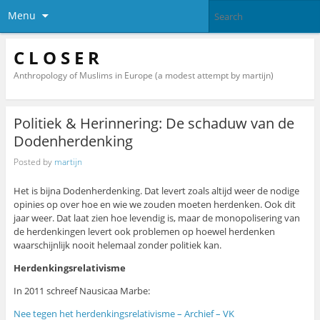
Menu
C L O S E R
Anthropology of Muslims in Europe (a modest attempt by martijn)
Politiek & Herinnering: De schaduw van de
Dodenherdenking
Posted by
martijn
Het is bijna Dodenherdenking. Dat levert zoals altijd weer de nodige
opinies op over hoe en wie we zouden moeten herdenken. Ook dit
jaar weer. Dat laat zien hoe levendig is, maar de monopolisering van
de herdenkingen levert ook problemen op hoewel herdenken
waarschijnlijk nooit helemaal zonder politiek kan.
Herdenkingsrelativisme
In 2011 schreef Nausicaa Marbe:
Nee tegen het herdenkingsrelativisme – Archief – VK