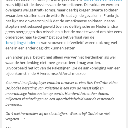
zoals blijkt uit de dossiers van de Amerikanen. Die soldaten werden
overigens wel gestraft (soms), maar daarbij kregen zwarte soldaten
zwaardere straffen dan de witte. En dat zijn de gevallen in Frankrijk,
het lijkt me onwaarschijnlijk dat de Amerikaanse soldaten ineens
stopten met seksueel geweld toen ze de Belgische en Nederlandse
grens overgingen dus misschien is het de moeite waard om hier eens
onderzoek naar te doen? Dat zou het verhaal van de
‘
bevrijdingskinderen
‘ van vrouwen die ‘verliefd’ waren ook nog wel
eens in een ander daglicht kunnen zetten.
Een ander geval betreft niet alleen wie ‘we’ niet herdenken als wel
waar de herdenking niet mee geassocieerd mag worden.
Bijvoorbeeld het lot van de Palestijnen. Zie de aankondiging van een
bijeenkomst in de Hilversumse Al Amal moskee:
You need to a flashplayer enabled browser to view this YouTube video
De joodse bezetting van Palestina is een van de meest laffe en
moordlustige holocausten op aarde. Honderdduizenden doden,
miljoenen vluchtelingen en een apartheidsbeleid voor de resterende
bewoners.
Op 4 mei herdenken wij de slachtoffers. Wees erbij! Opdat we niet
vergeten…..!