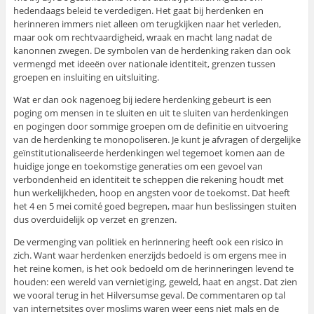
hedendaags beleid te verdedigen. Het gaat bij herdenken en
herinneren immers niet alleen om terugkijken naar het verleden,
maar ook om rechtvaardigheid, wraak en macht lang nadat de
kanonnen zwegen. De symbolen van de herdenking raken dan ook
vermengd met ideeën over nationale identiteit, grenzen tussen
groepen en insluiting en uitsluiting.
Wat er dan ook nagenoeg bij iedere herdenking gebeurt is een
poging om mensen in te sluiten en uit te sluiten van herdenkingen
en pogingen door sommige groepen om de definitie en uitvoering
van de herdenking te monopoliseren. Je kunt je afvragen of dergelijke
geïnstitutionaliseerde herdenkingen wel tegemoet komen aan de
huidige jonge en toekomstige generaties om een gevoel van
verbondenheid en identiteit te scheppen die rekening houdt met
hun werkelijkheden, hoop en angsten voor de toekomst. Dat heeft
het 4 en 5 mei comité goed begrepen, maar hun beslissingen stuiten
dus overduidelijk op verzet en grenzen.
De vermenging van politiek en herinnering heeft ook een risico in
zich. Want waar herdenken enerzijds bedoeld is om ergens mee in
het reine komen, is het ook bedoeld om de herinneringen levend te
houden: een wereld van vernietiging, geweld, haat en angst. Dat zien
we vooral terug in het Hilversumse geval. De commentaren op tal
van internetsites over moslims waren weer eens niet mals en de