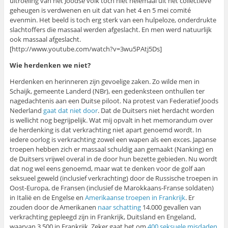
uitroeiing van het Joodse volk toch niet helemaal uit het collectieve
geheugen is verdwenen en uit dat van het 4 en 5 mei comité
evenmin. Het beeld is toch erg sterk van een hulpeloze, onderdrukte
slachtoffers die massaal werden afgeslacht. En men werd natuurlijk
ook massaal afgeslacht.
[http://www.youtube.com/watch?v=3wu5PAtj5Ds]
Wie herdenken we niet?
Herdenken en herinneren zijn gevoelige zaken. Zo wilde men in
Schaijk, gemeente Landerd (NBr), een gedenksteen onthullen ter
nagedachtenis aan een Duitse piloot. Na protest van Federatief Joods
Nederland
gaat dat niet door
. Dat de Duitsers niet herdacht worden
is wellicht nog begrijpelijk. Wat mij opvalt in het memorandum over
de herdenking is dat verkrachting niet apart genoemd wordt. In
iedere oorlog is verkrachting zowel een wapen als een exces. Japanse
troepen hebben zich er massaal schuldig aan gemaakt (Nanking) en
de Duitsers vrijwel overal in de door hun bezette gebieden. Nu wordt
dat nog wel eens genoemd, maar wat te denken voor de golf aan
seksueel geweld (inclusief verkrachting) door de Russische troepen in
Oost-Europa, de Fransen (inclusief de Marokkaans-Franse soldaten)
in Italië en de Engelse en
Amerikaanse troepen in Frankrijk
. Er
zouden door de Amerikanen
naar schatting
14.000 gevallen van
verkrachting gepleegd zijn in Frankrijk, Duitsland en Engeland,
waarvan 3.500 in Frankrijk. Zeker gaat het om
400 seksuele misdaden