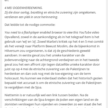
en:
4 MEI DODENHERDENKING.
Zij die door oorlog, bezetting en etnische zuivering zijn omgekomen,
verdienen een plek in onze herinnering.
Dat leidde tot de nodige commotie:
You need to a flashplayer enabled browser to view this YouTube video
Opvallend, zowel in de aankondiging als in het telegraaf item is het
gebruik van ‘wij’ en ‘zij’. Zowel Marbe’s kritiek op het 4 en 5 mei comité
als het verwijt naar Platform Bewust Moslim, die de bijeenkomst in
Hilversum zou organiseren, is dat zij de geschiedenis geweld
aandoen. In eerste geval zou het unieke karakter van de
Jodenvervolging naar de achtergrond verdwijnen en in het tweede
geval zou het een affront zijn tegen datzelfde unieke karakter door
juist op op 4 mei de etnische zuivering van de Palestijnen te
herdenken en dan ook nog met de toe-eigening van de term
holocaust. Nu kunnen we inderdaad stellen dat het historisch gezien
bepaald niet accuraat is om de etnische zuivering van de Palestijnen
te vergelijken met de Sjoa.
Niettemin is er natuurlijk wel een link tussen beiden. Na de
verschrikkingen van de Sjoa kregen de Joden een eigen land en de
zionisten versloegen hun vijanden en creeerden zo een staat die het