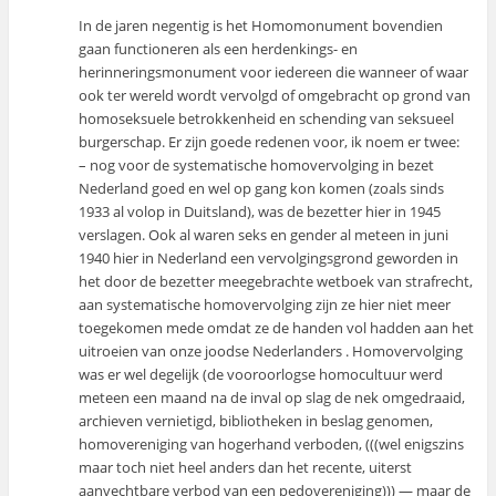
In de jaren negentig is het Homomonument bovendien
gaan functioneren als een herdenkings- en
herinneringsmonument voor iedereen die wanneer of waar
ook ter wereld wordt vervolgd of omgebracht op grond van
homoseksuele betrokkenheid en schending van seksueel
burgerschap. Er zijn goede redenen voor, ik noem er twee:
– nog voor de systematische homovervolging in bezet
Nederland goed en wel op gang kon komen (zoals sinds
1933 al volop in Duitsland), was de bezetter hier in 1945
verslagen. Ook al waren seks en gender al meteen in juni
1940 hier in Nederland een vervolgingsgrond geworden in
het door de bezetter meegebrachte wetboek van strafrecht,
aan systematische homovervolging zijn ze hier niet meer
toegekomen mede omdat ze de handen vol hadden aan het
uitroeien van onze joodse Nederlanders . Homovervolging
was er wel degelijk (de vooroorlogse homocultuur werd
meteen een maand na de inval op slag de nek omgedraaid,
archieven vernietigd, bibliotheken in beslag genomen,
homovereniging van hogerhand verboden, (((wel enigszins
maar toch niet heel anders dan het recente, uiterst
aanvechtbare verbod van een pedovereniging))) — maar de