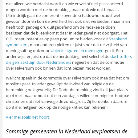
niet alleen wie herdacht wordt en wie er wel of niet geassocieerd
mogen worden met de herdenking, maar ook wie dat bepaalt.
Uiteindelijk gaat de conferentie over de schaduwholocaust wel
gewoon door en kon de overheid het ook niet verbieden, maar men
heeft toch genoeg druk uitgeoefend om de moskee te doen
beslissen dat de bijeenkomst daar in ieder geval niet doorgaat. Het
CIDI roept instanties op geen podium te bieden voor dit ‘
krenkend
symposium
‘, maar anderen pleiten er juist voor dat de vrijheid van
meningsuiting ook voor ‘
abjecte figuren en meningen
‘ geldt. Een
ander wijst er juist op dat de herdenking heel selectief de
slachtoffers
die gemaakt zijn door Nederlanders
negeert en dat de commotie
over Hilversum ook binnen dat licht bezien moet worden.
Wellicht speelt in de commotie over Hilversum ook mee dat het om
moslims gaat. In ieder geval ligt de invloed van religie op de
herdenking ook gevoelig. De Dodenherdenking vindt dit jaar plaats
op 4 mei, maar omdat dat een zondag is willen sommige orthodoxe
christenen dat niet vanwege de zondagrust. Zij herdenken daarom
op 3 mei hetgeen ook op de nodige kritiek kan rekenen:
Vier mei zoals het hoort.
Sommige gemeenten in Nederland verplaatsen de