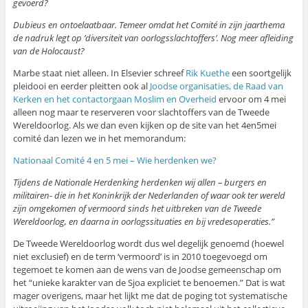
gevoerd?
Dubieus en ontoelaatbaar. Temeer omdat het Comité in zijn jaarthema
de nadruk legt op ’diversiteit van oorlogsslachtoffers’. Nog meer afleiding
van de Holocaust?
Marbe staat niet alleen. In Elsevier schreef
Rik Kuethe
een soortgelijk
pleidooi en eerder pleitten ook al
Joodse organisaties, de Raad van
Kerken en het contactorgaan Moslim en Overheid
ervoor om 4 mei
alleen nog maar te reserveren voor slachtoffers van de Tweede
Wereldoorlog. Als we dan even kijken op de site van het 4en5mei
comité dan lezen we in het memorandum:
Nationaal Comité 4 en 5 mei – Wie herdenken we?
Tijdens de Nationale Herdenking herdenken wij allen – burgers en
militairen- die in het Koninkrijk der Nederlanden of waar ook ter wereld
zijn omgekomen of vermoord sinds het uitbreken van de Tweede
Wereldoorlog, en daarna in oorlogssituaties en bij vredesoperaties.”
De Tweede Wereldoorlog wordt dus wel degelijk genoemd (hoewel
niet exclusief) en de term ‘vermoord’ is in 2010 toegevoegd om
tegemoet te komen aan de wens van de Joodse gemeenschap om
het “unieke karakter van de Sjoa expliciet te benoemen.” Dat is wat
mager overigens, maar het lijkt me dat de poging tot systematische