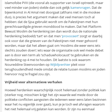
islamofobe PVV (die vooral als supporter van Israël optreedt, maar
veel minder van Joden) stelde dan ook gelijk
kamervragen
. Dat de
bijeenkomst in Al Amal niet doorgaat (althans niet in die moskee
dus), is precies het argument maken dat veel mensen toch al
hebben: dat de Sjoa gebruikt wordt om de Palestijnen met hun
gerechtvaardigde grieven monddood te maken. Dat het Platform
Bewust Moslim de herdenking (en dan wordt dus de nationale
herdenking bedoeld) ‘tart’ en dat men ‘
provoceert
‘ zorgt er daarbij
ook voor dat die grieven van de Palestijnen niet meer gehoord
worden, maar dat het alleen gaat om ‘moslims die weer eens iets
slechts zouden doen’; iets waar de organisatie ook wel mede debet
aan is door een term als ‘schaduwholocaust’ te gebruiken en de
herdenking op 4 mei te houden. Dit laatste is ook waarom
Noureddine Steenvoorden op
Wijblijvenhier
pleit voor
terughoudendheid mede omdat de relatie tussen moslims en joden
hiervoor nog te fragiel zou zijn.
Vrijheid voor alternatieve verhalen
Hoewel herdenken waarschijnlijk nooit helemaal zonder politiek kan
(sterker nog, misschien krijgt het zijn waarde wel mede door de
politieke conflicten aangezien die iedereen weer eens laten bezinnen
waar het nu eigenlijk over gaat), kun je je toch wel afvragen waarom
het niet helemaal vrij gelaten kan worden. Er zijn nu eenmaal