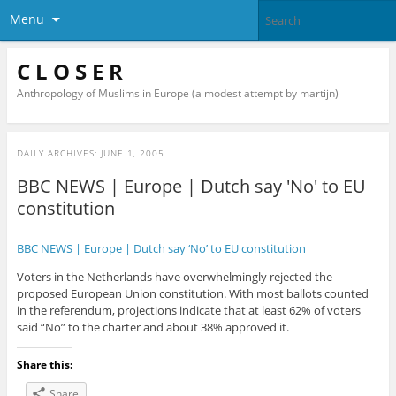
Menu
C L O S E R
Anthropology of Muslims in Europe (a modest attempt by martijn)
DAILY ARCHIVES:
JUNE 1, 2005
BBC NEWS | Europe | Dutch say 'No' to EU
constitution
BBC NEWS | Europe | Dutch say ‘No’ to EU constitution
Voters in the Netherlands have overwhelmingly rejected the
proposed European Union constitution. With most ballots counted
in the referendum, projections indicate that at least 62% of voters
said “No” to the charter and about 38% approved it.
Share this:
Share