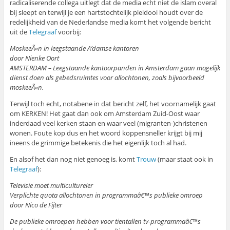
radicaliserende collega uitlegt dat de media echt niet de islam overal
bij sleept en terwijl je een hartstochtelijk pleidooi houdt over de
redelijkheid van de Nederlandse media komt het volgende bericht
uit de
Telegraaf
voorbij:
MoskeeÃ«n in leegstaande A’damse kantoren
door Nienke Oort
AMSTERDAM – Leegstaande kantoorpanden in Amsterdam gaan mogelijk
dienst doen als gebedsruimtes voor allochtonen, zoals bijvoorbeeld
moskeeÃ«n.
Terwijl toch echt, notabene in dat bericht zelf, het voornamelijk gaat
om KERKEN! Het gaat dan ook om Amsterdam Zuid-Oost waar
inderdaad veel kerken staan en waar veel (migranten-)christenen
wonen. Foute kop dus en het woord koppensneller krijgt bij mij
ineens de grimmige betekenis die het eigenlijk toch al had.
En alsof het dan nog niet genoeg is, komt
Trouw
(maar staat ook in
Telegraaf
):
Televisie moet multicultureler
Verplichte quota allochtonen in programmaâ€™s publieke omroep
door Nico de Fijter
De publieke omroepen hebben voor tientallen tv-programmaâ€™s