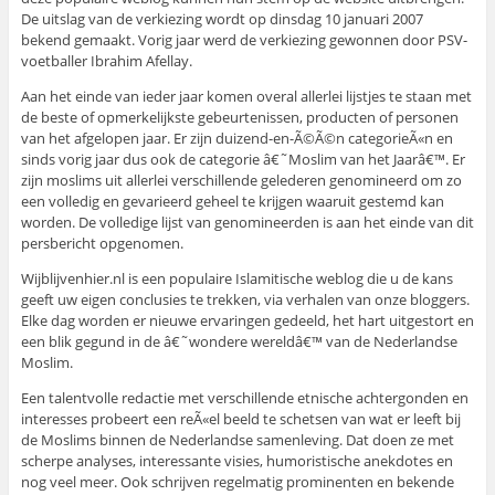
De uitslag van de verkiezing wordt op dinsdag 10 januari 2007
bekend gemaakt. Vorig jaar werd de verkiezing gewonnen door PSV-
voetballer Ibrahim Afellay.
Aan het einde van ieder jaar komen overal allerlei lijstjes te staan met
de beste of opmerkelijkste gebeurtenissen, producten of personen
van het afgelopen jaar. Er zijn duizend-en-Ã©Ã©n categorieÃ«n en
sinds vorig jaar dus ook de categorie â€˜Moslim van het Jaarâ€™. Er
zijn moslims uit allerlei verschillende gelederen genomineerd om zo
een volledig en gevarieerd geheel te krijgen waaruit gestemd kan
worden. De volledige lijst van genomineerden is aan het einde van dit
persbericht opgenomen.
Wijblijvenhier.nl is een populaire Islamitische weblog die u de kans
geeft uw eigen conclusies te trekken, via verhalen van onze bloggers.
Elke dag worden er nieuwe ervaringen gedeeld, het hart uitgestort en
een blik gegund in de â€˜wondere wereldâ€™ van de Nederlandse
Moslim.
Een talentvolle redactie met verschillende etnische achtergonden en
interesses probeert een reÃ«el beeld te schetsen van wat er leeft bij
de Moslims binnen de Nederlandse samenleving. Dat doen ze met
scherpe analyses, interessante visies, humoristische anekdotes en
nog veel meer. Ook schrijven regelmatig prominenten en bekende