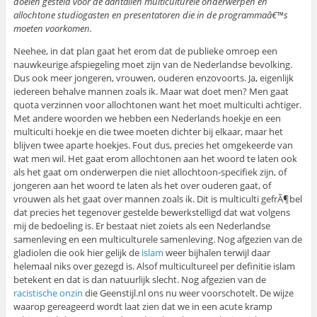
doelen gesteld voor de aantallen multiculturele onderwerpen en
allochtone studiogasten en presentatoren die in de programmaâ€™s
moeten voorkomen.
Neehee, in dat plan gaat het erom dat de publieke omroep een
nauwkeurige afspiegeling moet zijn van de Nederlandse bevolking.
Dus ook meer jongeren, vrouwen, ouderen enzovoorts. Ja, eigenlijk
iedereen behalve mannen zoals ik. Maar wat doet men? Men gaat
quota verzinnen voor allochtonen want het moet multiculti achtiger.
Met andere woorden we hebben een Nederlands hoekje en een
multiculti hoekje en die twee moeten dichter bij elkaar, maar het
blijven twee aparte hoekjes. Fout dus, precies het omgekeerde van
wat men wil. Het gaat erom allochtonen aan het woord te laten ook
als het gaat om onderwerpen die niet allochtoon-specifiek zijn, of
jongeren aan het woord te laten als het over ouderen gaat, of
vrouwen als het gaat over mannen zoals ik. Dit is multiculti gefrÃ¶bel
dat precies het tegenover gestelde bewerkstelligd dat wat volgens
mij de bedoeling is. Er bestaat niet zoiets als een Nederlandse
samenleving en een multiculturele samenleving. Nog afgezien van de
gladiolen die ook hier gelijk de
islam
weer bijhalen terwijl daar
helemaal niks over gezegd is. Alsof multicultureel per definitie islam
betekent en dat is dan natuurlijk slecht. Nog afgezien van de
racistische onzin
die Geenstijl.nl ons nu weer voorschotelt. De wijze
waarop gereageerd wordt laat zien dat we in een acute kramp