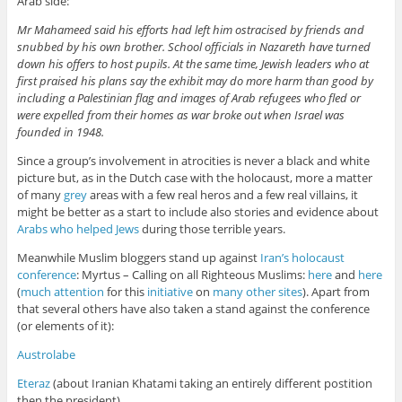
Arab side:
Mr Mahameed said his efforts had left him ostracised by friends and
snubbed by his own brother. School officials in Nazareth have turned
down his offers to host pupils. At the same time, Jewish leaders who at
first praised his plans say the exhibit may do more harm than good by
including a Palestinian flag and images of Arab refugees who fled or
were expelled from their homes as war broke out when Israel was
founded in 1948.
Since a group’s involvement in atrocities is never a black and white
picture but, as in the Dutch case with the holocaust, more a matter
of many
grey
areas with a few real heros and a few real villains, it
might be better as a start to include also stories and evidence about
Arabs who helped Jews
during those terrible years.
Meanwhile Muslim bloggers stand up against
Iran’s holocaust
conference
: Myrtus – Calling on all Righteous Muslims:
here
and
here
(
much
attention
for this
initiative
on
many
other
sites
). Apart from
that several others have also taken a stand against the conference
(or elements of it):
Austrolabe
Eteraz
(about Iranian Khatami taking an entirely different postition
then the president)