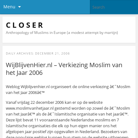
Menu
C L O S E R
Anthropology of Muslims in Europe (a modest attempt by martijn)
DAILY ARCHIVES:
DECEMBER 21, 2006
WijBlijvenHier.nl – Verkiezing Moslim van
het Jaar 2006
Weblog Wijblijvenhier.nl organiseert de online verkiezing â€˜Moslim
van het Jaar 2006â€™
Vanaf vrijdag 22 december 2006 kan er op de website
www.moslimvanhetjaar.nl gestemd worden op zowel de â€˜Moslim
van het Jaarâ€™ als de â€˜Islamitische organisatie van het jaarâ€™.
Deze lijst bevat 11 vooraanstaande Nederlandse moslims en 7
Islamitische organisaties die elk op hun eigen manier ons het
afgelopen jaar positief zijn opgevallen in Nederland. Bezoekers van
deze populaire weblog kunnen hun stem op de website uitbrengen.