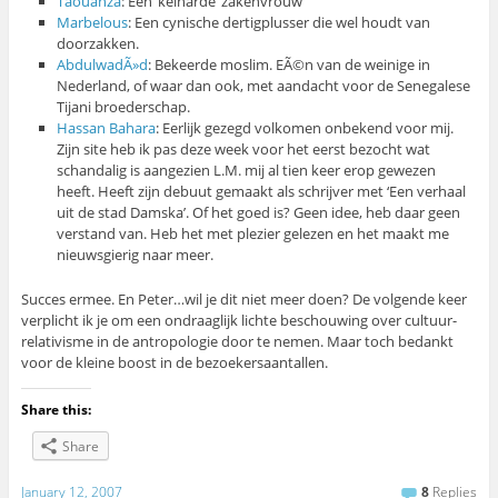
Taouanza
: Een ‘keiharde’ zakenvrouw
Marbelous
: Een cynische dertigplusser die wel houdt van
doorzakken.
AbdulwadÃ»d
: Bekeerde moslim. EÃ©n van de weinige in
Nederland, of waar dan ook, met aandacht voor de Senegalese
Tijani broederschap.
Hassan Bahara
: Eerlijk gezegd volkomen onbekend voor mij.
Zijn site heb ik pas deze week voor het eerst bezocht wat
schandalig is aangezien L.M. mij al tien keer erop gewezen
heeft. Heeft zijn debuut gemaakt als schrijver met ‘Een verhaal
uit de stad Damska’. Of het goed is? Geen idee, heb daar geen
verstand van. Heb het met plezier gelezen en het maakt me
nieuwsgierig naar meer.
Succes ermee. En Peter…wil je dit niet meer doen? De volgende keer
verplicht ik je om een ondraaglijk lichte beschouwing over cultuur-
relativisme in de antropologie door te nemen. Maar toch bedankt
voor de kleine boost in de bezoekersaantallen.
Share this:
Share
January 12, 2007
8
Replies