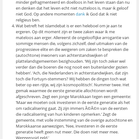
minder gefragmenteerd en doelloos in het leven staan dan nu
en denken dat het leven echt niet nutteloos is, maar ik geloof
niet God. Op andere momenten
dank
ik God dat ik niet
religieus ben.
Wat betreft het islamdebat is er een heleboel om je aan te
ergeren. Op dit moment zijn er twee zaken waar ik me
mateloos aan erger. Allereerst de ongelooflijke arrogantie van
sommige mensen die, volgens zichzelf, deel uitmaken van de
progressieve elite en die weigeren om zaken te bespreken die
(autochtone) inwoners van achterstandswijken of
plattelandsgemeenten bezighouden. ‘Wij zijn toch zeker wel
verder dan die boeren die nog nooit een buitenlander gezien
hebben’. ‘Ach, die Nederlanders in achterstandwijken, dat zijn
toch die Fortuyn-stemmers? Wij hebben de dingen toch wat
beter op een rijtje, wij zijn kosmopolitisch’. Nummer twee. Het
gemak waarmee de eerste generatie allochtonen wordt
afgeschreven. Zegt een jonge Marokkaan tegen een gemeente:
‘Maar we moeten ook investeren in de eerste generatie als het
om radicalisering gaat. Zij zijn immers Ã©Ã©n van de eersten
die radicalisering van hun kinderen opmerken.’ Zegt de
gemeente, met volle instemming van de overige autochtone en
Marokkaanse aanwezigen, ‘Nee, investeren in de eerste
generatie heeft geen nut meer. Die doen niet meer mee.
Weggegooid geld.’