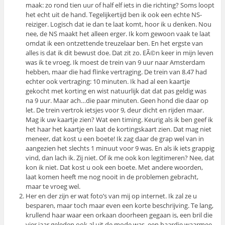
maak: zo rond tien uur of half elf iets in die richting? Soms loopt
het echt uit de hand. Tegelijkertijd ben ik ook een echte NS-
reiziger. Logisch dat ie dan te laat komt, hoor ik u denken. Nou
nee, de NS maakt het alleen erger. Ik kom gewoon vaak te laat
omdat ik een ontzettende treuzelaar ben. En het ergste van
alles is dat ik dit bewust doe. Dat zit zo. EÃ©n keer in mijn leven
was ik te vroeg. Ik moest de trein van 9 uur naar Amsterdam
hebben, maar die had flinke vertraging. De trein van 8.47 had
echter ook vertraging: 10 minuten. Ik had al een kaartje
gekocht met korting en wist natuurlijk dat dat pas geldig was
na 9 uur. Maar ach…die paar minuten. Geen hond die daar op
let. De trein vertrok ietsjes voor 9, deur dicht en rijden maar.
Mag ik uw kaartje zien? Wat een timing. Keurig als ik ben geef ik
het haar het kaartje en laat de kortingskaart zien. Dat mag niet
meneer, dat kost u een boete! Ik zag daar de grap wel van in
aangezien het slechts 1 minuut voor 9 was. En als ik iets grappig
vind, dan lach ik. Zij niet. Of ik me ook kon legitimeren? Nee, dat
kon ik niet. Dat kost u ook een boete. Met andere woorden,
laat komen heeft me nog nooit in de problemen gebracht,
maar te vroeg wel.
Her en der zijn er wat foto’s van mij op internet. Ik zal ze u
besparen, maar toch maar even een korte beschrijving. Te lang,
krullend haar waar een orkaan doorheen gegaan is, een bril die
vier jaar geleden ook al uit de mode was, een baardje waarmee