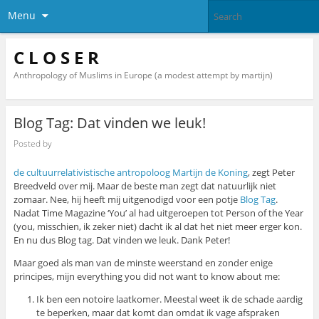
Menu
C L O S E R
Anthropology of Muslims in Europe (a modest attempt by martijn)
Blog Tag: Dat vinden we leuk!
Posted by
de cultuurrelativistische antropoloog Martijn de Koning
, zegt Peter
Breedveld over mij. Maar de beste man zegt dat natuurlijk niet
zomaar. Nee, hij heeft mij uitgenodigd voor een potje
Blog Tag
.
Nadat Time Magazine ‘You’ al had uitgeroepen tot Person of the Year
(you, misschien, ik zeker niet) dacht ik al dat het niet meer erger kon.
En nu dus Blog tag. Dat vinden we leuk. Dank Peter!
Maar goed als man van de minste weerstand en zonder enige
principes, mijn everything you did not want to know about me:
Ik ben een notoire laatkomer. Meestal weet ik de schade aardig
te beperken, maar dat komt dan omdat ik vage afspraken