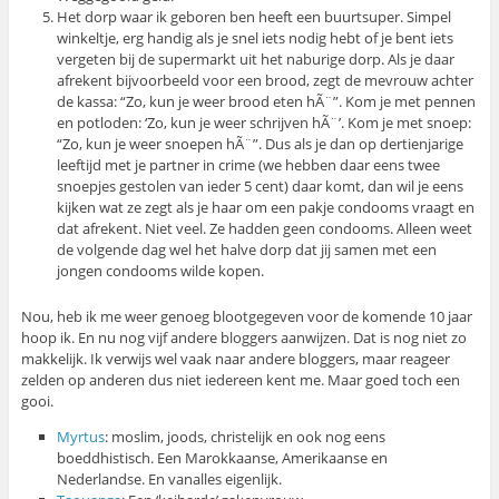
Het dorp waar ik geboren ben heeft een buurtsuper. Simpel
winkeltje, erg handig als je snel iets nodig hebt of je bent iets
vergeten bij de supermarkt uit het naburige dorp. Als je daar
afrekent bijvoorbeeld voor een brood, zegt de mevrouw achter
de kassa: “Zo, kun je weer brood eten hÃ¨”. Kom je met pennen
en potloden: ‘Zo, kun je weer schrijven hÃ¨’. Kom je met snoep:
“Zo, kun je weer snoepen hÃ¨”. Dus als je dan op dertienjarige
leeftijd met je partner in crime (we hebben daar eens twee
snoepjes gestolen van ieder 5 cent) daar komt, dan wil je eens
kijken wat ze zegt als je haar om een pakje condooms vraagt en
dat afrekent. Niet veel. Ze hadden geen condooms. Alleen weet
de volgende dag wel het halve dorp dat jij samen met een
jongen condooms wilde kopen.
Nou, heb ik me weer genoeg blootgegeven voor de komende 10 jaar
hoop ik. En nu nog vijf andere bloggers aanwijzen. Dat is nog niet zo
makkelijk. Ik verwijs wel vaak naar andere bloggers, maar reageer
zelden op anderen dus niet iedereen kent me. Maar goed toch een
gooi.
Myrtus
: moslim, joods, christelijk en ook nog eens
boeddhistisch. Een Marokkaanse, Amerikaanse en
Nederlandse. En vanalles eigenlijk.