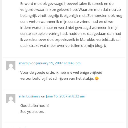
Er werd me ook gevraagd hoeveel talen ik spreek en de
volgorde waarin ik ze geleerd heb. Waarom men dat nou zo
belangrijk vindt begrijp ik eigenlijjk niet. Ze moesten ook nog
eens weten wanneer ik mijn eerste vriend had en of we
intiem waren, maar er werd niet gevraagd wanneer ik mijn
eerste sexuele ervaring had, hadden ze dat gedaan dan had
ik ze zeker over de dorpsviezerik in Marokko verteld….ik zal
daar straks wat meer over vertellen op mijn blog. (;
martijn
on
January 15, 2007 at 8:48 pm
Voor de goede orde, ik heb me wel enige vrijheid
veroorloofd bij het schrijven van het stukje.
mlmbusiness
on
June 15, 2007 at 8:32 am
Good afternoon!
See you soon.