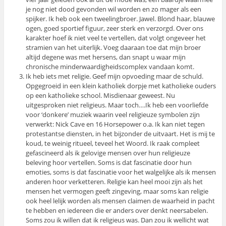
je nog niet dood gevonden wil worden en zo mager als een
spijker. Ik heb ook een tweelingbroer. Jawel. Blond haar, blauwe
ogen, goed sportief figuur, zeer sterk en verzorgd. Over ons
karakter hoef ik niet veel te vertellen, dat volgt ongeveer het
stramien van het uiterlijk. Voeg daaraan toe dat mijn broer
altijd degene was met hersens, dan snapt u waar mijn
chronische minderwaardigheidscomplex vandaan komt.
Ik heb iets met religie. Geef mijn opvoeding maar de schuld.
Opgegroeid in een klein katholiek dorpje met katholieke ouders
op een katholieke school. Misdienaar geweest. Nu
uitgesproken niet religieus. Maar toch….Ik heb een voorliefde
voor ‘donkere’ muziek waarin veel religieuze symbolen zijn
verwerkt: Nick Cave en 16 Horsepower o.a. Ik kan niet tegen
protestantse diensten, in het bijzonder de uitvaart. Het is mij te
koud, te weinig ritueel, teveel het Woord. Ik raak compleet
gefascineerd als ik gelovige mensen over hun religieuze
beleving hoor vertellen. Soms is dat fascinatie door hun
emoties, soms is dat fascinatie voor het walgelijke als ik mensen
anderen hoor verketteren. Religie kan heel mooi zijn als het
mensen het vermogen geeft zingeving, maar soms kan religie
ook heel lelijk worden als mensen claimen de waarheid in pacht
te hebben en iedereen die er anders over denkt neersabelen.
Soms zou ik willen dat ik religieus was. Dan zou ik wellicht wat