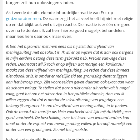
burgers zelf hun oplossingen vinden.
Als tweede de uitstekende inhoudelijke reactie van Eric op
god.voor.dommen
. De naam zegt het al, veel heeft hij niet met religie
op en dat blijkt ook wel uit zijn reactie. Die reactie is er één om goed
over na te denken. Ik zal hem hier zo goed mogelijk behandelen,
maar lees hem daar ook maar even.
ik ben het bijzonder met hem eens als hij stelt dat vrijheid van
meningsuiting niet absoluut is. Ik wil er op wijzen dat ik dan ook nergens
in mijn eerdere betoog deze term gebruikt heb. Precies vanwege deze
reden. Daarnaast wil ik toch er op wijzen dat martijn een karikatuur
maakt van deze vrijheid van meningsuiting. De reden dat deze immers
niet absoluut is, is omdat er redelijkheid ten grondslag dient te liggen
aan het beroep erop. Zijn voorbeelden geven daarom ook exact aan waar
de schoen wringt. Te stellen dat porno niet onder dit recht valt is nogal
vaag; gaat het om het uitzenden in het publieke domein, dan zou ik
willen zeggen dat dat is omdat de seksualisering van jeugdigen een
belangrijk argument is om de vrijheid van meningsuiting in te perken.
Ook de moord die martijn als klein voorbeeld stelt lijkt mij duidelijk geen
goed voorbeeld. De beschikking over het leven van iemand anders kan
nooit onder de vrijheid van meningsuiting vallen; je berooft namelijk een
ander van een groot goed. Zo niet het grootste.
Inderdaad gebruikt Eric nergens de vrijheid van meningsuiting in