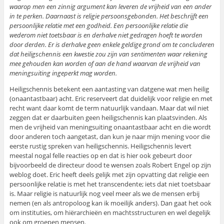
waarop men een zinnig argument kan leveren de vrijheid van een ander
in te perken. Daarnaast is religie persoonsgebonden. Het beschrijft een
persoonlijke relatie met een godheid. Een persoonlijke relatie die
wederom niet toetsbaar is en derhalve niet gedragen hoeft te worden
door derden. Er is derhalve geen enkele geldige grond om te concluderen
dat heiligschennis een kwestie zou zijn van sentimenten waar rekening
mee gehouden kan worden of aan de hand waarvan de vrijheid van
meningsuiting ingeperkt mag worden.
Heiligschennis betekent een aantasting van datgene wat men heilig
(onaantastbaar) acht. Eric reserveert dat duidelijk voor religie en met
recht want daar komt de term natuurlijk vandaan. Maar dat wil niet
zeggen dat er daarbuiten geen heiligschennis kan plaatsvinden. Als
men de vrijheid van meningsuiting onaantastbaar acht en die wordt
door anderen toch aangetast, dan kun je naar mijn mening voor die
eerste rustig spreken van heiligschennis. Heiligschennis levert
meestal nogal felle reacties op en dat is hier ook gebeurt door
bijvoorbeeld de directeur dood te wensen zoals Robert Engel op zijn
weblog doet. Eric heeft deels gelijk met zijn opvatting dat religie een
persoonlijke relatie is met het transcendente; iets dat niet toetsbaar
is. Maar religie is natuurlijk nog veel meer als we de mensen erbij
nemen (en als antropoloog kan ik moeilijk anders). Dan gaat het ook
om instituties, om hiërarchieën en machtsstructuren en wel degelijk
ook om groepen mensen.