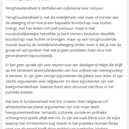
Terughoudendheid is derhalve een eufemisme voor censuur.
Terughoudendheid is, net als redelijkheid, niet meer of minder dan
de afweging of en hoe je een bepaalde boodschap naar buiten
brengt. Het kan leiden tot (zelf-)censuur, maar is niet
noodzakelijkerwijze hetzelfde. Je kunt immers besluiten dezelfde
boodschap naar buiten te brengen, maar op een terughoudende
manier waarbij de redelijkheidsafweging onder meer is dat je niet de
groep wil aanspreken met wie je geen probleem hebt (dus niet
generaliseren bijvoorbeeld).
Er kan geen sprake zijn voor respect voor een ideologie of religie die drijft
op het sentiment andersdenkenden van hun vrijheid van meningsuiting
te beroven. Er zijn geen zinnige argumenten die gelden voor ieder. Er zijn
slechts argumenten voor religieuzen. En deze argumenten zijn niet
beargumenteerbaar. Daarom hoort deze discussie niet thuis in het
publieke domein.
Dat ben ik fundamenteel met Eric oneens. Niet-religieuze (of
atheistische/seculiere) argumenten zijn ook maar deels
beargumenteerbaar. Iemands culturele, sociale en politieke
achtergrond speelt altijd een rol. Zo zijn we vaak blind voor de wijze
waarop het christendom nog steeds in het publieke domein flinke
voet aan de grond heeft door middel van symbolen, kleding