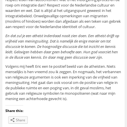
roep om integratie dan? Respect voor de Nederlandse cultuur en
waarden en wet. Dat is altijd al het uitgangspunt geweest in het
integratiebeleid. Onwelgevallige opmerkingen van migranten
(moslims of hindoes) worden dan afgedaan als een teken van gebrek
aan respect voor de Nederlandse identiteit of cultuur.
En dat zul je een atheïst inderdaad nooit zien doen. Een atheïst drijft op
vrijheid van meningsuiting. Dat is namelijk de enige manier om tot
discussie te komen. De hoognodige discussie die tot inzicht en kennis
leidt. Gelovigen hebben daar geen behoefte aan. Hun god voorziet hen
in de illusie van kennis. En daar mag geen discussie over zijn.
Volgens mij heeft Eric een te positief beeld van de atheïsten. Niets
menselijks is hen vreemd zou ik zeggen. En nogmaals, het verbannen
van religieuze argumenten is ook een inperking van de vrijheid van
meningsuiting. Het gaat dan ook vooral om de positie van religie in
de publieke ruimte en een poging van, in dit geval moslims, het
gebruik van religieuze symbolen te monopoliseren (wat naar mijn
mening een achterhoede gevecht is).
Share this:
Share