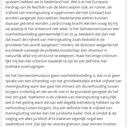
systeem hebben we in Nederland niet. Wel is er het Europese
Verdrag van de Rechten van de Mens waarin ook, en ruimer, de
vrijheid van meningsuiting is opgenomen die niet (zomaar) kan
worden aangetast door wetten; Nederlandse wetten kunnen
daaraan getoetst worden. Layla’s vraag bracht wel een vraag bij mij
op waarop ik het antwoord niet weet. Is het Gemeentemuseum een
overheidsinstelling (gemeentelijk?) en zo ja, betekent dat dan niet
dat exact de vrijheid van meningsuiting zoals bedoeld in de
grondwet hier wordt aangetast? Immers, de directeur weigerde het
kunstwerk vanwege de politieke boodschap. Een directeur is
natuurlijk altijd vrij om kunst te weigeren, maar het enige criterium
lijkt mij dan het criterium kwaliteit te zijn en per definitie niet
politieke overtuigingen.
Als het Gemeentemuseum geen overheidsinstelling is, dan is er geen
sprake van een schending van het grondwettelijke artikel vrijheid van
meningsuiting want dan gaat het immers om de verhouding tussen
burgers onderling en die wordt niet in de grondwet geregeld als het
hier om gaat. Niettemin is de vrijheid van meningsuiting natuurlijk
wel in het geding want die kan wel degelijk betrekking hebben op de
verhouding tussen burgers. Dus per definitie trek ik vrijheid van
meningsuiting verder dan het juridische kader. Ook al omdat ik de
neiging om alles juridisch af te bakenen eigenlijk nogal een
zwaktebod vind. Dat zijn de uiterste grenzen, daar binnen moeten