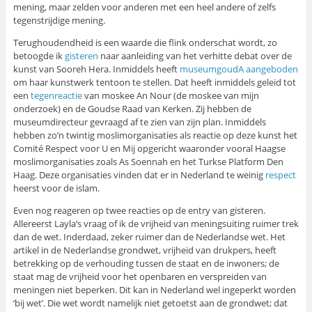
mening, maar zelden voor anderen met een heel andere of zelfs
tegenstrijdige mening.
Terughoudendheid is een waarde die flink onderschat wordt, zo
betoogde ik
gisteren
naar aanleiding van het verhitte debat over de
kunst van Sooreh Hera. Inmiddels heeft
museumgoudA
aangeboden
om haar kunstwerk tentoon te stellen. Dat heeft inmiddels geleid tot
een
tegenreactie
van moskee An Nour (de moskee van mijn
onderzoek) en de Goudse Raad van Kerken. Zij hebben de
museumdirecteur gevraagd af te zien van zijn plan. Inmiddels
hebben zo’n twintig moslimorganisaties als reactie op deze kunst het
Comité Respect voor U en Mij opgericht waaronder vooral Haagse
moslimorganisaties zoals As Soennah en het Turkse Platform Den
Haag. Deze organisaties vinden dat er in Nederland te weinig
respect
heerst voor de islam.
Even nog reageren op twee reacties op de entry van gisteren.
Allereerst Layla’s vraag of ik de vrijheid van meningsuiting ruimer trek
dan de wet. Inderdaad, zeker ruimer dan de Nederlandse wet. Het
artikel in de Nederlandse grondwet, vrijheid van drukpers, heeft
betrekking op de verhouding tussen de staat en de inwoners; de
staat mag de vrijheid voor het openbaren en verspreiden van
meningen niet beperken. Dit kan in Nederland wel ingeperkt worden
‘bij wet’. Die wet wordt namelijk niet getoetst aan de grondwet; dat