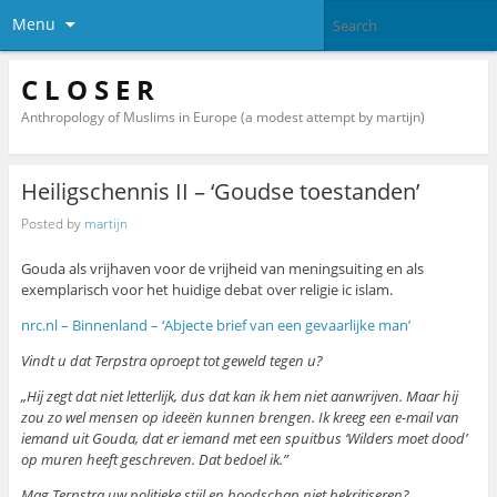
Menu
C L O S E R
Anthropology of Muslims in Europe (a modest attempt by martijn)
Heiligschennis II – ‘Goudse toestanden’
Posted by
martijn
Gouda als vrijhaven voor de vrijheid van meningsuiting en als
exemplarisch voor het huidige debat over religie ic islam.
nrc.nl – Binnenland – ‘Abjecte brief van een gevaarlijke man’
Vindt u dat Terpstra oproept tot geweld tegen u?
„Hij zegt dat niet letterlijk, dus dat kan ik hem niet aanwrijven. Maar hij
zou zo wel mensen op ideeën kunnen brengen. Ik kreeg een e-mail van
iemand uit Gouda, dat er iemand met een spuitbus ‘Wilders moet dood’
op muren heeft geschreven. Dat bedoel ik.”
Mag Terpstra uw politieke stijl en boodschap niet bekritiseren?