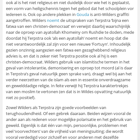
ook al is het niet religieus en niet duidelijk door wie het is geplaatst,
een vorm van heiligschennis tegen het gebod dat het schoolplein vor
iedereen is. Ook op andere plekken in
Gouda
is anti-Wilders graffiti
aangetroffen. Wilders
noemt
de uitspraken van Terpstra ‘bijna een
fatwa van een christen-democraat’ en verwijst daarbij waarschijnlijk
naar de oproep van ayatollah Khomeiny om Rushdie te doden, mede
doordat hij Terpstra ook ‘als een ayatollah’ noemt en hoop dat die
niet verantwoordelijk zal zijn voor een nieuwe ‘Fortuyn’. Inhoudelijk
gezien onzinnig aangezien een fatwa een gezaghebbend religieus
advies is, en dat is zeker niet Terpstra positie ook al hij is een
christen-democraat. Wilders gebruik van islamitische termen in het
geval van intolerantie, demonisering en oproep tot moord (al is daar
in Terpstra’s geval natuurlijk geen sprake van), draagt wel bij aan het
verder neerzetten van de islam als een in essentie onverdraagzame
en gewelddadige religie. In feite verwijt hij Terpstra karaktertrekjes
van een moslim te vertonen (en dat is in Wildes opvatting natuurlijk
niet zo positief).
Zowel Wilders als Terpstra zijn goede voorbeelden van
terughoudendheid. Of een gebrek daaraan. Beiden wijzen vooral de
ander aan als redenen voor mogelijke polarisatie en het gebruik van
geweld. Eigenlijk is dat één van mijn, persoonlijke, problemen met
veel ‘voorvechters’ van de vrijheid van meningsuiting; die wordt
vooral verdedigd voor zichzelf en voor anderen met dezelfde