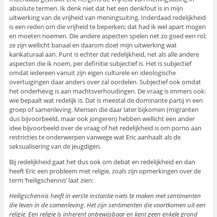
absolute termen. Ik denk niet dat het een denkfout is in mijn
uitwerking van de vrijheid van meningsuiting. Inderdaad redelijkheid
is een reden om die vrijheid te beperken; dat had ik wel apart mogen
en moeten noemen. Die andere aspecten spelen net zo goed een rol;
ze zijn wellicht banaal en daarom doet mijn uitwerking wat
karikaturaal aan. Punt is echter dat redelijkheid, net als alle andere
aspecten die ik noem, per definitie subjectief is. Het is subjectief
omdat iedereen vanuit zijn eigen culturele en ideologische
overtuigingen daar anders over zal oordelen. Subjectief ook omdat
het onderhevig is aan machtsverhoudingen. De vraag is immers ook:
wie bepaalt wat redelijk is. Dat is meestal de dominante partij in een
groep of samenleving. Mensen die daar later bijkomen (migranten
dus bijvoorbeeld, maar ook jongeren) hebben wellicht een ander
idee bijvoorbeeld over de vraag of het redelijkheid is om porno aan
restricties te onderwerpen vanwege wat Eric aanhaalt als de
seksualisering van de jeugdigen.
Bij redelijkheid gaat het dus ook om debat en redelijkheid en dan
heeft Eric een probleem met religie, zoals zijn opmerkingen over de
term ‘heiligschennis’ laat zien:
Heiligschennis heeft in eerste instantie niets te maken met sentimenten
die leven in de samenleving. Het zijn sentimenten die voortkomen uit een
religie. Een religie is inherent onbewijsbaar en kent geen enkele grond