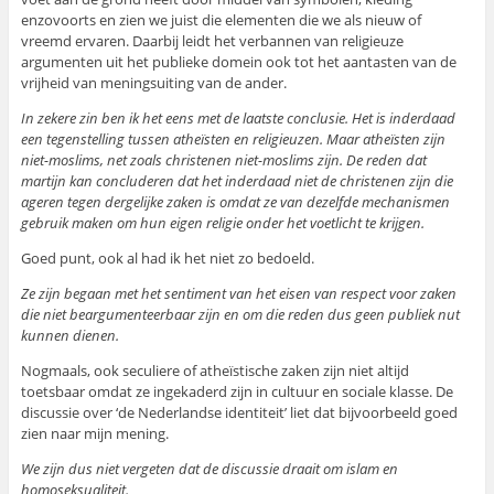
enzovoorts en zien we juist die elementen die we als nieuw of
vreemd ervaren. Daarbij leidt het verbannen van religieuze
argumenten uit het publieke domein ook tot het aantasten van de
vrijheid van meningsuiting van de ander.
In zekere zin ben ik het eens met de laatste conclusie. Het is inderdaad
een tegenstelling tussen atheïsten en religieuzen. Maar atheïsten zijn
niet-moslims, net zoals christenen niet-moslims zijn. De reden dat
martijn kan concluderen dat het inderdaad niet de christenen zijn die
ageren tegen dergelijke zaken is omdat ze van dezelfde mechanismen
gebruik maken om hun eigen religie onder het voetlicht te krijgen.
Goed punt, ook al had ik het niet zo bedoeld.
Ze zijn begaan met het sentiment van het eisen van respect voor zaken
die niet beargumenteerbaar zijn en om die reden dus geen publiek nut
kunnen dienen.
Nogmaals, ook seculiere of atheïstische zaken zijn niet altijd
toetsbaar omdat ze ingekaderd zijn in cultuur en sociale klasse. De
discussie over ‘de Nederlandse identiteit’ liet dat bijvoorbeeld goed
zien naar mijn mening.
We zijn dus niet vergeten dat de discussie draait om islam en
homoseksualiteit.