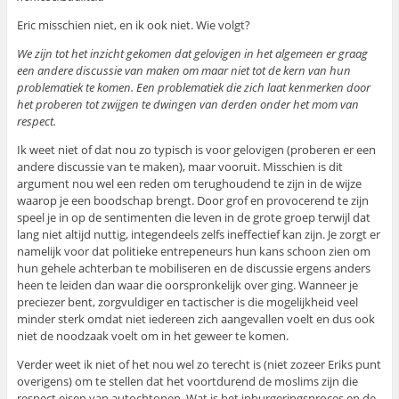
Eric misschien niet, en ik ook niet. Wie volgt?
We zijn tot het inzicht gekomen dat gelovigen in het algemeen er graag
een andere discussie van maken om maar niet tot de kern van hun
problematiek te komen. Een problematiek die zich laat kenmerken door
het proberen tot zwijgen te dwingen van derden onder het mom van
respect.
Ik weet niet of dat nou zo typisch is voor gelovigen (proberen er een
andere discussie van te maken), maar vooruit. Misschien is dit
argument nou wel een reden om terughoudend te zijn in de wijze
waarop je een boodschap brengt. Door grof en provocerend te zijn
speel je in op de sentimenten die leven in de grote groep terwijl dat
lang niet altijd nuttig, integendeels zelfs ineffectief kan zijn. Je zorgt er
namelijk voor dat politieke entrepeneurs hun kans schoon zien om
hun gehele achterban te mobiliseren en de discussie ergens anders
heen te leiden dan waar die oorspronkelijk over ging. Wanneer je
preciezer bent, zorgvuldiger en tactischer is die mogelijkheid veel
minder sterk omdat niet iedereen zich aangevallen voelt en dus ook
niet de noodzaak voelt om in het geweer te komen.
Verder weet ik niet of het nou wel zo terecht is (niet zozeer Eriks punt
overigens) om te stellen dat het voortdurend de moslims zijn die
respect eisen van autochtonen. Wat is het inburgeringsproces en de