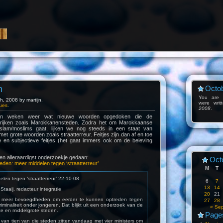
n
Octob
You are l
, 2008 by martijn.
were wri
ues
.
2008
.
pen weken weer wat nieuwe woorden opgedoken die de
rrijken zoals Marokkanensteden. Zodra het om Marokkaanse
islam/moslims gaat, lijken we nog steeds in een staat van
n met grote woorden zoals straatterreur. Feitjes zijn dan af en toe
ve en subjectieve feitjes (het gaat immers ook om de beleving
en alleraardigst onderzoekje gedaan:
Oct
n: meer middelen tegen ‘straatterreur’
M
T
len tegen ‘straatterreur’ 22-10-08
6
7
13
14
taaij, redacteur integratie
20
21
 meer bevoegdheden om eerder te kunnen optreden tegen
27
28
riminaliteit onder jongeren. Dat blijkt uit een onderzoek van de
« Se
e en middelgrote steden.
Page
van tien van die steden zitten vandaag met vier ministers om