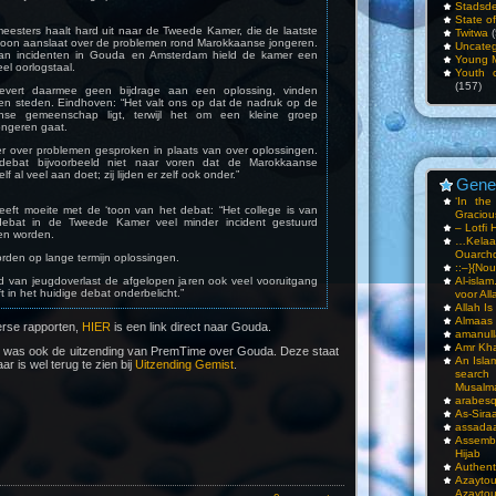
Stadsde
State o
eesters haalt hard uit naar de Tweede Kamer, die de laatste
Twitwa
(
oon aanslaat over de problemen rond Marokkaanse jongeren.
Uncateg
van incidenten in Gouda en Amsterdam hield de kamer een
Young 
el oorlogstaal.
Youth c
(157)
evert daarmee geen bijdrage aan een oplossing, vinden
ien steden. Eindhoven: “Het valt ons op dat de nadruk op de
nse gemeenschap ligt, terwijl het om een kleine groep
ongeren gaat.
r over problemen gesproken in plaats van over oplossingen.
debat bijvoorbeeld niet naar voren dat de Marokkaanse
 al veel aan doet; zij lijden er zelf ook onder.”
Gene
‘In th
ft moeite met de ‘toon van het debat: “Het college is van
Gracious
ebat in de Tweede Kamer veel minder incident gestuurd
– Lotfi 
en worden.
…Kela
Ouarch
rden op lange termijn oplossingen.
::–}{Nou
ed van jeugdoverlast de afgelopen jaren ook veel vooruitgang
Al-isla
ft in het huidige debat onderbelicht.”
voor All
Allah I
Almaas
erse rapporten,
HIER
is een link direct naar Gouda.
amanull
Amr Kha
 was ook de uitzending van PremTime over Gouda. Deze staat
An Isla
ar is wel terug te zien bij
Uitzending Gemist
.
sea
Musalm
arabesq
As-Siraa
assadaa
Assembl
Hijab
Authent
Azay
Azayto