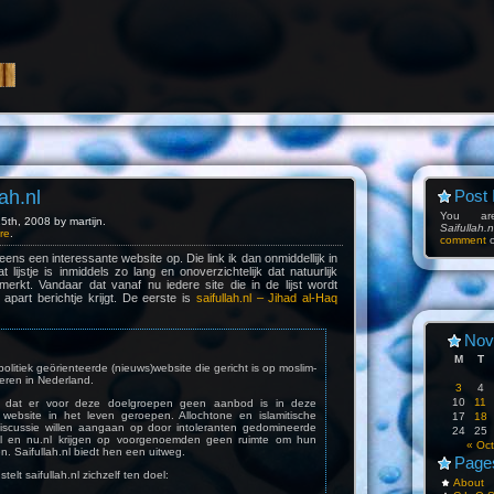
ah.nl
Post 
You a
th, 2008 by martijn.
Saifullah.n
re
.
comment
 eens een interessante website op. Die link ik dan onmiddellijk in
dat lijstje is inmiddels zo lang en onoverzichtelijk dat natuurlijk
erkt. Vandaar dat vanaf nu iedere site die in de lijst wordt
part berichtje krijgt. De eerste is
saifullah.nl – Jihad al-Haq
Nov
M
T
 politiek geörienteerde (nieuws)website die gericht is op moslim-
eren in Nederland.
3
4
10
11
t dat er voor deze doelgroepen geen aanbod is in deze
 website in het leven geroepen. Allochtone en islamitische
17
18
iscussie willen aangaan op door intoleranten gedomineerde
24
25
.nl en nu.nl krijgen op voorgenoemden geen ruimte om hun
« Oct
n. Saifullah.nl biedt hen een uitweg.
Page
telt saifullah.nl zichzelf ten doel:
About