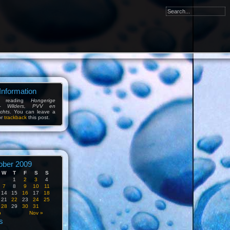
Information
e reading
Hongerige
– Wilders, PVV en
chts
. You can leave a
or
trackback
this post.
ober 2009
W
T
F
S
S
1
2
3
4
7
8
9
10
11
14
15
16
17
18
21
22
23
24
25
28
29
30
31
p
Nov »
s