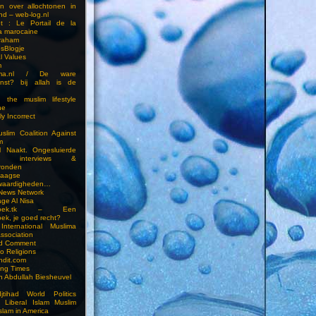
en over allochtonen in
nd – web-log.nl
et : Le Portail de la
a marocaine
vraham
esBlogje
l Values
m
ima.nl / De ware
enst? bij allah is de
 the muslim lifestyle
ne
ly Incorrect
slim Coalition Against
m
l Naakt. Ongesluierde
es, interviews &
ronden
aagse
waardigheden…
 News Network
ge Al Nisa
ddoek.tk – Een
ek, je goed recht?
International Muslima
Association
ed Comment
to Religions
ndit.com
ting Times
an Abdullah Biesheuvel
jtihad World Politics
n Liberal Islam Muslim
slam in America