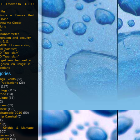
S E R moves to….C L O
t Me
entions – Forces that
Divide
view via Closer
tions
ch
hnobarometer –
egration and security
t 9/11
IM/RU Understanding
am (salafism)
 'True Islam'
 ‘True Islam’
 geloven het wel –
ngeren en religie in
derland
ories
ng) Events
(33)
 Publications
(26)
(117)
ology
(113)
thod
(13)
ulture
(88)
2)
orses
(33)
phere
(192)
chapserie 2010
(50)
hip Carnival
(5)
1)
d
(5)
, Kinship & Marriage
265)
Issues
(91)
uthors
(58)