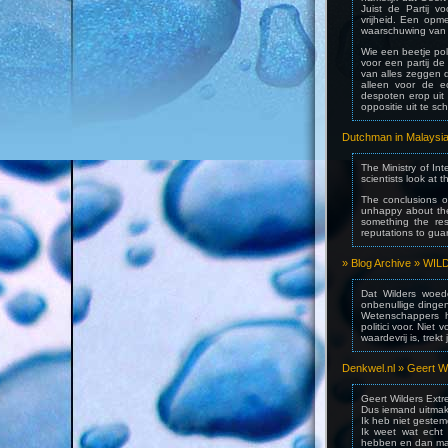
Juist de Partij vo
vrijheid. Een opm
waarschuwing van 
Wie een beetje pol
voor een partij d
van alles zeggen da
alleen voor de e
despoten erop uit 
oppositie uit te sc
Dutchman in Malaysi
The Ministry of Int
scientists look at 
The conclusions of
unhappy about the
something the res
reputations to gua
» Blog Archive »
Dat Wilders woed
onbenullige dingen
Wetenschappers h
politici voor. Niet
waardevrij is, trek
Denkwel.nl » Geert Wi
Geert Wilders Extr
Dus iemand uitmak
Ik heb niet gestem
Ik weet wat echt 
hebben en dan maa