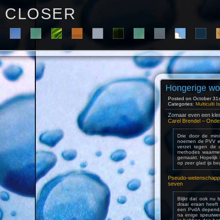
C L O S E R
Hongerige wo
Posted on October 31st
Categories:
Multiculti 
Zomaar even een klein
Carel Brendel – Ond
Drie door de min
noemen de PVV een
verzet tegen de o
methodes waarmee
gemaakt. Hopelijk 
op zeer glad ijs be
Pseudo-wetenschappe
seven
Blijkt dat ook nu
draai eraan heeft
een PvdA dependan
na enige speurwer