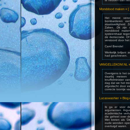
te hebben dan het 
Monddood maken « [
Het meest veron
bombarderen een
staatsveiligheid.
Zaken. Dit zijn
monddood maken.L
systeemhaat tegen
de democratie. Of 
verstoord door het 
Carel Brendel
Werkelijk briljant 
had geschreven.
VANGELLEKOM.NL » D6
Overigens is het o
daarbij meteen
knuffelminister v
dag dat we het tre
afgeslacht door ee
correcte toontje va
Lucaswashier » Blog A
Ik ga er voor d
argumenten. Argu
academische verha
die geheel over d
Met kreten als ‘Di
oude wonden open.
overtuigd waren.