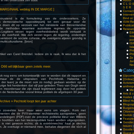
in het onderzoek zelf staat
About
C L O 
S E R
 MARGINAAL weblog IN DE MARGE ]
Contac
Interv
Bind or 
trustend is de formulering van de onderzoekers. Ze
 democratische oppositiepartij tot een gevaar voor de
ISIM Re
 Ze doen dit op verzoek van het ministerie van Binnenlandse
Publica
 de methoden waarmee autoritaire regimes de oppositie
Resear
egitiem verzet tegen overheidsbeleid wordt vertaald in
Et
 de overheid. Wie zich verzet tegen de regering, ondermijnt
Int
verstoort de sociale cohesie, die overigens aljaren grondig is
pos
multiculturalisme. [bron]
IS
Isl
PhD
artikel van Carel Brendel. Iedere zin is raak. Ik wou dat ik het
PhD
Ze
Jo
Ne
6 wil blijkbaar geen zetels meer.
Categ
ok nog eens om kotsmisselijk van te worden dat dit rapport en
(Upcomi
 maar de de uitspraken van Pechthold, Halsema en
[Online]
an der laan( ja die moet ook zo nodig) gedaan worden op de
Activism
urige feit herdenken dat vijf jaar geleden Theo van Gogh werd
anthrop
n moordenaar die zijn daad legitimeert zag door het politiek
Me
n de Nederlandse vooral linkse politiek de afgelopen 30 jaar.
Arts & c
Asides
(
Blind H
rchive » Pechtold loopt tien jaar achter
Blogos
Burgers
e zoveelste keer maar weer eens om vragen. Kom met
Citizens
menten die de PVV-stemmer rechtstreeks aanspreken, geen
Dudok
(
ndelingen (PDF) over de precieze politieke kleur van Wilders
Feature
e hoofden van het kiezerspubliek heen worden uitgesproken.
Gender
t is niet gewoon rechts; dit is extréémrechts’ haal je slechts
Issues
(
 Je overtuigt er niemand mee, behalve diegenen die tóch al
Gouda 
Guest a