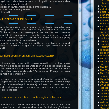
the fa
h gekozen, als je hem afstoot dan hopelijk ziet nederland dan
religions
 geen democratie bestaat.
Ryan
 leger zit in Afganistan is dat democratisch ?.
Sahaba
oden zijn daar al gevallen,
Salafi 
eker mild ?
Start P
seifoull
WILDERS GAAT ER AAN!!!
Sheikh
Home P
Sidi A
Binnenlandse Zaken (ene Guus) wil ten koste van alles een
Alawi 
en partij (de Partij voor de Vrijheid) verhinderen succesvol te
. Dit karwei moet het masterpiece worden van een duistere
‘Anhu (
sen PERS en regering. Guus liet drie lieden een rapport
– Soufi
uit zou moeten blijken dat de PVV een extreem rechtse partij
Stichti
is de democratie te ondermijnen.
Storieso
erhoofd van de Nederlandse politie gemachtigd is op grond
Suppor
 PVV te verbieden wegens staatsgevaarlijke activiteiten! Kan
Palesti
land?
Tekenen
op en i
zer heeft geen kleren aan’ zijn staatsgevaarlijk
Terrori
The Cof
The Int
intolerantie onmiddellijk staatsgevaarlijk, voor het laatst
UK
itt3 het gepeupel op die wijze toen in de zeventiende eeuw
The Ni’
 Witt werden vermoord onder het goedkeurend oog van Prins
The Tra
at is toch nu niet aan de orde? De moord op Fortuyn door een
The \’Ho
ch niet mee vergelijken?
develo
s zouden een cursus ‘ Ik en de ander’ moeten gaan volgen,
Though
p eigen kosten in de spiegel kijken en zich met externe hulp
Uitgeve
en in de maatschappij waarin zij verkeren, in plaats van ons
Un-vei
 de balastingbetaler gefinancierd onderzoek tbv stervende
Reflect
A op te zadelen. .
Watan.n
Welkom 
Welkom
evaar voor democratie en staatsveiligheid « Nieuws
voor isl
welkom 
(extreem)linkse pseudo-wetenschappers die in opdracht van
Yabilad
n een ‘onderzoek’ zouden doen naar ‘radicalisering’ in brede
Marocai