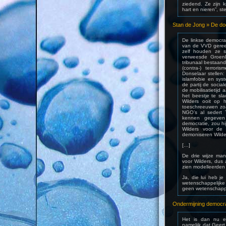
ziedend. Ze zijn 
hart en nieren”, st
Stan de Jong » De d
De linkse democra
van de VVD gereed
zelf houden ze 
verweesde GroenL
tribunaal bestaand
(contra-) terror
Donselaar stellen
islamfobie en sys
de partij de socia
de mobilisatietijd
het beestje te sl
Wilders ooit op 
toeschreeuwen zoa
NGO’s al sedert T
kennen gegeven 
democratie, zou h
Wilders voor de 
demoniseren Wilde
[…]
De drie wijze ma
voor Wilders, dus 
zien modelleerden 
Ja, die lui heb je
wetenschappelijk
geen wetenschappel
Ondermijning democra
Het is dan nu ei
namelijk dat Geert