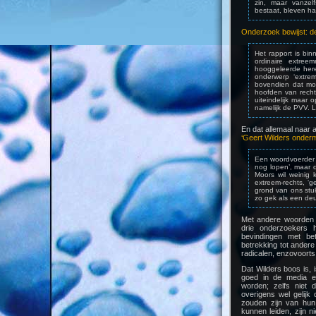
zin, maar vanzel
bestaat, bleven ha
Onderzoek bewijst: d
Het rapport is bi
ordinaire extree
hooggeleerde here
onderwerp ‘extrem
bovendien dat mos
hoofden van recht
uiteindelijk maar 
namelijk de PVV. L
En dat allemaal naar a
‘Geert Wilders onderm
Een woordvoerder 
nog lopen’, maar d
Moors wil weinig 
extreem-rechts, ‘g
grond van ons stuk
zo gek als een de
Met andere woorden he
drie onderzoekers 
bevindingen met be
betrekking tot andere
radicalen, enzovoort
Dat Wilders boos is, i
goed in de media e
worden; zelfs niet 
overigens wel gelijk
zouden zijn van hun
kunnen leiden, zijn n