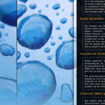
Hij is DemoCratisc
eindelijk in dat er
En trouwens !!! ons
Hoeveel onnodige d
dat noemen jullie z
SJAAK VAN BUREN: 
De minister van 
democratisch gekoz
blijven opereren
samenzwering tus
samenstellen waar
is waar men bezig 
Zodat nu het opp
van dit rapport de
dat zo maar in dit 
Uitspraken als ‘de kei
Sinds wanneer is 
acteerdegebr_de_w
de gebroeders De
Willem III, maar d
gek kun je daar to
Die wetenschapper
waarbij zij eens o
proberen in te lev
met een duur door
partijen als de Pvd
Onderzoek: Wilders g
Dat stellen drie 
Binnenlandse Zake