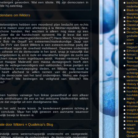
knettergek geworden. Wat een idiotie. Wij zijn democraten in
bericht
elde hij zaterdag.
nederla
Bladi.n
diaspor
odendans om Wilders
Bnai A
Brechtj
tiebestrijders hebben een moordend plan bedacht om rechts
Classica
 te maken voor een afrekening à la Weimar-republiek. Nee,
De isla
schone handen. Het wachten is alleen nog maar op een
DimaD
inker die de handschoen opneemt. Als je leest dat een
godsdi
e uit de radicaliseringsonderzoeker(?) Hans Moors, hoogleraar
islam
isme Bob de Graaff en extreemrechtsdeskundige Jaap van
emel –
: De PVV van Geert Wilders is een extreem-rechtse partij die
magazi
teemhaat tegen de overheid mobiliseert. Daarmee ondermijnt
Ethnical
le cohesie en de democratie in het land, snap je natuurlijk dat
fernaci
 aangebroken is, en in rode en islamitische kringen de zucht om
Free Mu
achten nieuw leven ingeblazen wordt. Hoewel niemand Geert
het Haagse Malieveld een massa demagogisch heeft zien
Terroris
ls de vertegenwoordigers van vakbonden, linkse partijen en
Frontaa
roelstra’s revolutiepoging deden, en Wilders nog nooit te
opini
heeft afscheid te willen nemen van de parlementaire
achterg
ij de democratie van het land ondermijnen. Welnu, wie dagen
Hedend
Rechter? Wie bedreigen de veiligheid van Wilders? Wie
wetens
rs?
History
Homepa
hoof
nnen hadden vanwege hun linkse geaardheid al een afkeer
hoofddo
als ornithologen die per se het zeldzame bladkoninkje wilden
IMRA: 
ze dat vogeltje uit een doodgewone fitis.
Rights 
Inform
 in het veld, beste lezers. Je beredeneert gewoon richting je
Insight 
e conclusie. Maar het blijft gewoon een aanname waarvoor
Instapu
ijk bewijs te leveren is.
Interes
Intro v
tie door Wilders « Quallekop’s Blog
islaam
Islam I
Religio
ndelijk eens wetenschappelijk onderzocht en vastgesteld,
Quran I
 Wilders, volgens de onderzoekers, de democratie ondermijnt.