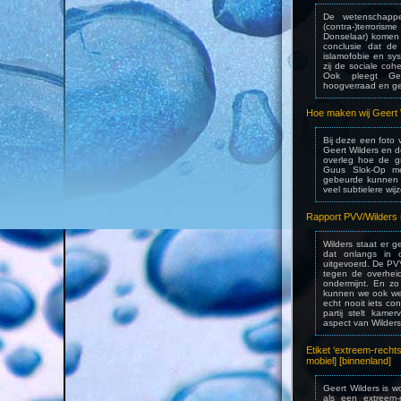
De wetenschapper
(contra-)terrori
Donselaar) komen 
conclusie dat de
islamofobie en sy
zij de sociale coh
Ook pleegt Geer
hoogverraad en g
Hoe maken wij Geert 
Bij deze een foto
Geert Wilders en
overleg hoe de g
Guus Slok-Op me
gebeurde kunnen w
veel subtielere w
Rapport PVV/Wilders ni
Wilders staat er g
dat onlangs in 
uitgevoerd. De PVV
tegen de overhei
ondermijnt. En zo
kunnen we ook wel 
echt nooit iets con
partij stelt kam
aspect van Wilders
Etiket ‘extreem-rechts
mobiel] [binnenland]
Geert Wilders is 
als een extreem-