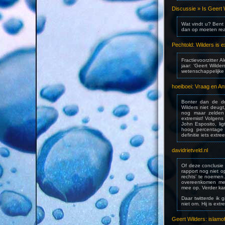
Discussie » Is Geert 
Wat vindt u? Bent 
dan op moeten re
Pechtold: Wilders is 
Fractievoorzitter 
jaar: ‘Geert Wilde
wetenschappelijke
hoeiboei: Vraag en An
Bonter dan de dr
Wilders niet deugt,
nog maar zelden 
extremist! Volgen
John Esposito, lig
hoog percentage 
definitie iets extr
davidrietveld.nl
Of deze conclusie 
rapport nog niet o
rechts’ te noemen.
overeenkomen met 
mee op. Verder kan
Daar twitterde ik g
niet om. Hij is ext
Geert Wilders: islamo