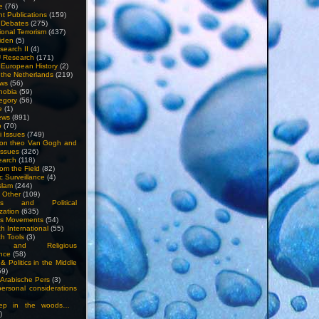
e
(76)
nt Publications
(159)
l Debates
(275)
ional Terrorism
(437)
iden
(5)
search II
(4)
U Research
(171)
n European History
(2)
n the Netherlands
(219)
ews
(56)
hobia
(59)
egory
(56)
e
(1)
ews
(891)
o
(70)
ti Issues
(749)
 on theo Van Gogh and
issues
(326)
earch
(118)
rom the Field
(82)
c Surveillance
(4)
slam
(244)
n Other
(109)
ious and Political
zation
(635)
us Movements
(54)
h International
(55)
h Tools
(3)
l and Religious
nce
(58)
& Politics in the Middle
59)
Arabische Pers
(3)
rsonal considerations
ep in the woods…
)