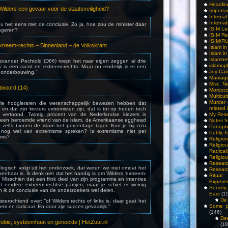
Headlin
Wilders een gevaar voor de staatsveiligheid?
Importa
Interna
Internat
u het eens met de conclusie. Zo ja, hoe zou de minister daar
ISIM Le
ageren?
ISIM Re
ISIM/R
extreem-rechts – Binnenland – de Volkskrant
Islam i
Islam i
Islamn
Alexander Pechtold (D66) roept het naar eigen zeggen al drie
islamop
rs is een racist en extreem-rechts. Maar nu eindelijk is er een
Joy Cat
 onderbouwing.’
Marriag
Misc. N
twoord (14)
Morocc
Multicul
Murder
ie hoogleraren die wetenschappelijk bewezen hebben dat
related 
 en dat zijn kiezers extremisten zijn, dat is tot op heden toch
vertoond. Twintig procent van de Nederlandse kiezers is
My Res
s een beroemde vriend van de islam, de Amerikaanse egghead
Notes f
t zelfs binnen de islam het percentage lager. Kun je bij zo’n
Panopti
nog wel van extremisme spreken? Is extremisme niet per
Public I
eems?
Religio
Relig
Radicali
Religio
Researc
logisch volgt uit het onderzoek, dat weten we niet omdat het
Researc
penbaar is. Ik denk niet dat het handig is om Wilders ‘extreem-
Ritua
 Misschien dat een flink deel van zijn programma en intenties
Experie
eerdere extreem-rechtse partijen, maar je schiet er weinig
Society 
 ik de conclusie van de onderzoekers wel delen.
East
(1
De 
isterochtend over: “of Wilders rechts of links is, daar gaat het
Some pe
reem en radicaal. En door zijn succes gevaarlijk.”
(146)
De
fobie, systeemhaat en genocide | HetZuur.nl
(18