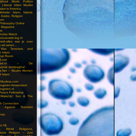
jtihad World Politics
n Liberal Islam Muslim
slam in America
ebsite: Islam, Islamic
 Arabic, Religion
rum
 Philosophy Online
a Magazine
te
hobia Watch
vrouw.web-log.nl
reld-alles wat je over
m wil weten…
 War, Terrorism, and
n Islam
Chat Room
1.net
cstart.nl – De
anse startpagina!
s.Net – Muslim Women
r Islam
 Muslima.com
ongeren Amsterdam
ongeren.nl
Peace Fellowship
 WakeUp! Sex & The
h Connection
s Against Terrorism
inaa
n.NL
on, World Religions,
ative Religion – Just