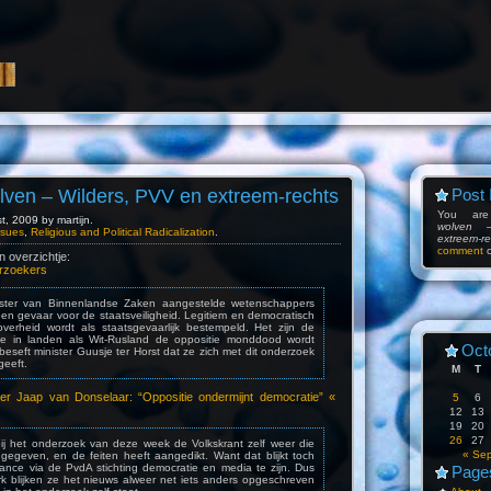
lven – Wilders, PVV en extreem-rechts
Post 
You ar
, 2009 by martijn.
wolven 
Issues
,
Religious and Political Radicalization
.
extreem-re
comment
 overzichtje:
erzoekers
ister van Binnenlandse Zaken aangestelde wetenschappers
 gevaar voor de staatsveiligheid. Legitiem en democratisch
verheid wordt als staatsgevaarlijk bestempeld. Het zijn de
 in landen als Wit-Rusland de oppositie monddood wordt
Oct
beseft minister Guusje ter Horst dat ze zich met dit onderzoek
geeft.
M
T
r Jaap van Donselaar: “Oppositie ondermijnt democratie” «
5
6
12
13
19
20
26
27
 bij het onderzoek van deze week de Volkskrant zelf weer die
« Se
 gegeven, en de feiten heeft aangedikt. Want dat blijkt toch
ce via de PvdA stichting democratie en media te zijn. Dus
Page
k blijken ze het nieuws alweer net iets anders opgeschreven