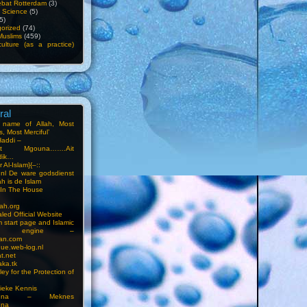
bat Rotterdam
(3)
f Science
(5)
5)
orized
(74)
Muslims
(459)
ulture (as a practice)
ral
e name of Allah, Most
, Most Merciful’
Haddi –
at Mgouna…….Ait
dik…
r Al-Islam}{–::
m.nl De ware godsdienst
ah is de Islam
s In The House
ah.org
led Official Website
m start page and Islamic
rch engine –
an.com
ue.web-log.nl
t.net
ka.tk
ey for the Protection of
ieke Kennis
touna – Meknes
una