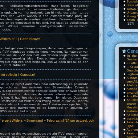
Stadsde
State o
s – radicaliseringsonderzoeker Hans Moors, hoogleraar
Twitwa
(
sme Bob de Graaff en extreemrechtsdeskundige Jaap van
in opdracht van het ministerie van binnelandse zaken tot de
Uncateg
 PVV van Geert Wilders is een extreem-rechtse partij die
Young 
steemhaat tegen de overheid mobiliseert. Daarmee ondermijnt
Youth c
esie en de democratie in het land. Het staat op Volkskrant.nl.
(157)
t Wilders terrorisme, oorlogsmisdaden, massamoord,
enocide.
Wilders af ? | Geen Nieuws
 van het geheime Haagse wapen, dat er voor moet zorgen dat
Gene
 de PVV monddood gemaakt moeten worden. Na maanden van
roei van de PVV een halt kan worden toegeroepen, kwam
‘In th
t een geweldig idee. Doodschieten zoals dat met Pim
Gracious
ij niet nog een keer herhalen, dus wij doen het nu op een
– Lotfi 
ijze : EEN RAPPORT.
…Kela
Ouarch
::–}{Nou
et volledig | Krapuul.nl
Al-isla
voor All
ekleurd op bij het onderzoek naar radicalisering en polarisatie
Allah I
opdracht van het ministerie van Binnenlandse Zaken is
Almaas
 is een extreem-rechtse partij die islamofobie en systeemhaat
amanull
d mobiliseert en daarmee de sociale cohesie en democratie
Amr Kha
 is het, ik had het niet beter kunnen formuleren. Daarnaast
An Isla
vaststellen dat Wilders een f**king waste of time is. Daar zal
sea
structiefs uit komen waar dit land 1 stuiver mee opschiet. Zijn
Musalm
ervragen over palmbomen op de Noordpool en smurfen. Dit
/PVV mis ik in het rapport.
arabesq
As-Siraa
assadaa
’ ergert Wilders – Binnenland – Telegraaf.nl [24 uur actueel, ook
Assembl
Hijab
Authent
Azay
woedend op drie wetenschappers die zijn PVV zouden typeren
rechtse partij die de democratie ondermijnt. „Ik ben echt
Azayto