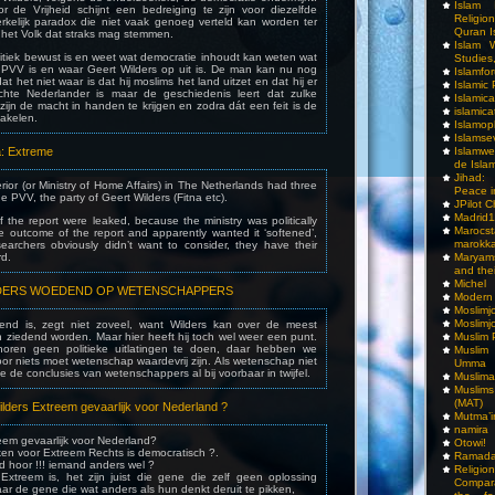
Islam I
or de Vrijheid schijnt een bedreiging te zijn voor diezelfde
Religio
erkelijk paradox die niet vaak genoeg verteld kan worden ter
Quran I
het Volk dat straks mag stemmen.
Islam W
itiek bewust is en weet wat democratie inhoudt kan weten wat
Studies,
e PVV is en waar Geert Wilders op uit is. De man kan nu nog
Islamfo
t het niet waar is dat hij moslims het land uitzet en dat hij er
Islamic
chte Nederlander is maar de geschiedenis leert dat zulke
Islamic
zijn de macht in handen te krijgen en zodra dát een feit is de
islamica
hakelen.
Islamop
Islamse
a: Extreme
Islamwe
de Isla
Jihad:
erior (or Ministry of Home Affairs) in The Netherlands had three
Peace i
the PVV, the party of Geert Wilders (Fitna etc).
JPilot 
Madrid1
 the report were leaked, because the ministry was politically
Maro
 outcome of the report and apparently wanted it ‘softened’,
marokka
earchers obviously didn’t want to consider, they have their
rd.
Maryam
and thei
Michel
 WILDERS WOEDEND OP WETENSCHAPPERS
Modern
Moslimj
Moslimj
end is, zegt niet zoveel, want Wilders kan over de meest
 ziedend worden. Maar hier heeft hij toch wel weer een punt.
Muslim 
oren geen politieke uitlatingen te doen, daar hebben we
Muslim
 voor niets moet wetenschap waardevrij zijn. Als wetenschap niet
Umma
t je de conclusies van wetenschappers al bij voorbaar in twijfel.
Muslima
Muslim
(MAT)
lders Extreem gevaarlijk voor Nederland ?
Mutma’
namira
eem gevaarlijk voor Nederland?
Otowi!
en voor Extreem Rechts is democratisch ?.
Ramada
d hoor !!! iemand anders wel ?
Religi
Extreem is, het zijn juist die gene die zelf geen oplossing
Compar
r de gene die wat anders als hun denkt deruit te pikken,