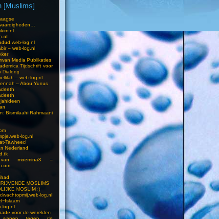
 [Muslims]
s
aagse
waardigheden…
kim.nl
h.nl
dud.web-log.nl
bir – web-log.nl
kker
wan Media Publikaties
ademica Tijdschrift voor
n Dialoog
llilah – web-log.nl
oennah – Abou Yunus
adeeth
adeeth
jahideen
aan
am: Bismilaahi Rahmaani
com
pje.web-log.nl
 at-Tawheed
an Nederland
d.tk
 van moemina3 –
.com
a
ihad
HRIJVENDE MOSLIMS
LIJKE MOSLIM ;)
dwachtopmij.web-log.nl
l~Islaam
-log.nl
ade voor de werelden
 wapen tegen de