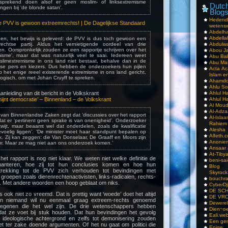
fsprekend doen alsof er geen moslim- of linksextremisme
Dutch
ngen bij ‘de blonde satan’.
Blog
Hedend
e PVV is gewoon extreemrechts! | De Dagelijkse Standaard
wetens
Abdelha
Abdella
nnen, het bewijs is geleverd: de PVV is dus toch gewoon een
mrechtse partij. Aldus het vernietigende oordeel van drie
Abdulwa
n. Oorspronkelijk zouden ze een rapportje schrijven over het
Abou Ja
isme’, maar dat was natuurlijk veel te saai. Iedereen weet
Abu Ba
limextremisme in ons land niet bestaat, behalve dan in de
Abu Mar
se pers en kiezers. Dus hebben de onderzoekers hun pijlen
Acta Ac
op het enige reeel existerende extremisme in ons land gericht,
Islam e
ogisch, om met Johan Cruyff te spreken.
Ahamdoe
Ahlu S
anleiding van dit bericht in de Volkskrant
Ahlul H
ijnt democratie’ – Binnenland – de Volkskrant
Ahlul H
Al Moud
Al-Adz
van Binnenlandse Zaken zegt dat ‘discussies over het rapport
Al-Isla
at er ‘pertinent geen sprake is van onenigheid’. Onderzoeker
Rahiem
kwijt, maar beaamt wel dat onderdelen, zoals de kwalificatie
Alesha
evoelig liggen’. ‘De minister moet haar standpunt bepalen op
Alfeth.
. Zij kan zeggen: die Van Donselaar, De Graaff en Moors zijn
Anoniem
ur. Maar ze mag niet aan ons onderzoek komen.’
Ansaar
At-Tiby
t rapport is nog niet klaar. We weten niet welke definitie de
beni-sai
hanteren, hoe zij tot hun conclusies komen en hoe hun
Blog
trekking tot de PVV zich verhouden tot bevindingen met
Skyrock
 groepen zoals dierenrechtenactivisten, links-radicalen, rechts-
bouchr
s. Met andere woorden een hoop geblaat om niks.
CyberDj
DE SC
s ook niet zo vreemd. Dat is prettig want ‘woede’ doet het altijd
DE VRO
n niemand wil nu eenmaal graag extreem-rechts genoemd
Dewerel
degenen die het wel zijn. De drie wetenschappers hebben
Dien~oe
 dat ze voet bij stuk houden. Dat hun bevindingen het gevolg
Eali.web
 ideologische achtergrond en zelfs tot demonisering zouden
Een gen
iet ter zake doende argumenten. Of het nu gaat om politici die
Enige