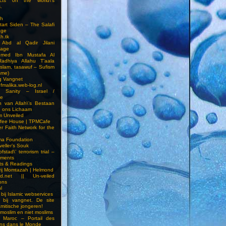
cts on the world\’s
.
h
Start Siden – The Salafi
age
ah.tk
 Abd al Qadir Jilani
age
hmed Ibn Mustafa Al
Radhiya Allahu T’aala
Islam, tasawuf – Sufism
sme)
ng Vangnet
fmalika.web-log.nl
t Sanity – Israel /
ne
 van Allah\’s Bestaan
n ons Lichaam
sm Unveiled
fee House | TPMCafe
er Faith Network for the
ma Foundation
veller’s Souk
fstad\’ terrorism trial –
pments
ts & Readings
rij Momtazah | Helmond
led.net || Un-veiled
ions
l
bij Islamic webservices
 bij vangnet. De site
amitische jongeren!
moslim en niet moslims
i Maroc – Portail des
ns dans le Monde