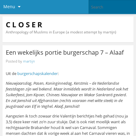
Menu
C L O S E R
Anthropology of Muslims in Europe (a modest attempt by martijn)
Een wekelijks portie burgerschap 7 – Alaaf
Posted by
martijn
Uit de
burgerschapskalender
:
Nieuwjaarsdag, Pasen, Koninginnedag, Kerstmis – de Nederlandse
feestdagen zijn wel bekend. Maar inmiddels wordt in Nederland ook het
Suikerfeest, Jom Kipoer, Chinees Nieuwjaar en Makar Sankranti gevierd.
En zat Jamshid uit Afghanistan (rechts vooraan met witte steek) in de
jeugdraad van Elf in Veghel. Alaaf, Jamshid!
Aangezien ik toch zowaar drie Valentijn berichtjes heb gehad (nou ja
3,5) deze keer niet zo’n zuur stukje. Dat is ook niet moeilijk want als
rechtgeaarde Brabander houd ik wel van Carnaval. Sommigen
mensen dachten dat ik vorige week al aan het Carnaval vieren was, in