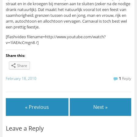
straat en in de kroegen bij mensen aan te sluiten (zeker na de nodige
drank natuurlijk). Dat maakt het natuurlijk vooral tot een feest van
saamhorigheid; grenzen tussen oud en jong, man en vrouw, rijk en
arm, autochtoon en allochtoon vervagen. Carnaval is toch best wel
een prettig feestje.
[flashvideo filename=http://www.youtube.com/watch?
v=1lAEAcCmgn8 /]
Share this:
Share
February 18, 2010
1
Reply
« Previous
Next »
Leave a Reply