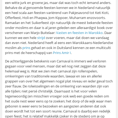
een witte jurk en groene jas, maar dat was toch echt iemand anders.
Behalve de al genoemde feesten kennen we in Nederland natuurlijk
een heel scala aan feesten variërend van Pakjesavond tot Keti Koti,
Offerfeest, Holi en Phaqwa, Jom Kippoer, Muharram enzovoorts.
Ramadan en het Suikerfeest zijn natuurlijk de meest bekende feesten
onder moslims en daar is al jaren geleden een alleraardigst boek over
verschenen van Marjo Buitelaar:
Vasten en feesten in Marokko
. Daar
kunnen we een hele
strijd
over voeren, maar dat doen we vandaag
dan even niet. Nederland heeft al eens een Marokkaans-Nederlandse
moslim als
prins
gehad en ook in Duitsland kennen ze een multiculti
prins met de heerschappij van
Prins Amir I
.
De achterliggende betekenis van Carnaval is immers wel verloren
gegaan voor veel mensen, maar dat wil nog niet zeggen dat deze
helemaal weg is. Wat we zien met carnaval zijn rollenspelen,
omkeringen van traditionele waarden, lawaai en sex en allerlei
grappen van over het algemeen nogal plat niveau en ieder geval toch
zeer flauw. De rolwisselingen en de omkering van waarden zijn van
alle tijden; niet persé christelijk. Daarnaast is het voor velen
tegenwoordig (en misschien vroeger ook wel) een goede reden om
het oude nest weer eens op te zoeken; het dorp of de wijk waar men
geboren is weer eens te bezoeken en aangezien anderen dat ook
doen wordt het tot een soort reunie. Carnaval is daarbij een redelijk
open feest; het is relatief makkelijk (zeker in de steden) om je op