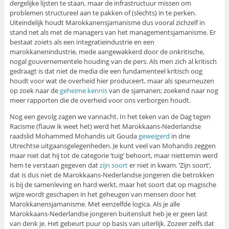
dergelijke lijsten te staan, maar de infrastructuur missen om
problemen structureel aan te pakken of (slechts) in te perken.
Uiteindelijk houdt Marokkanensjamanisme dus vooral zichzelf in
stand net als met de managers van het managementsjamanisme. Er
bestaat zoiets als een integratieindustrie en een
marokkanenindustrie, mede aangewakkerd door de onkritische,
nogal gouvernementele houding van de pers. Als men zich al kritisch
gedraagt is dat niet de media die een fundamenteel kritisch oog
houdt voor wat de overheid hier produceert, maar als speurneuzen
op zoek naar de
geheime kennis
van de sjamanen; zoekend naar nog
meer rapporten die de overheid voor ons verborgen houdt.
Nog een gevolg zagen we vannacht. In het teken van de Dag tegen
Racisme (flauw ik weet het) werd het Marokkaans-Nederlandse
raadslid Mohammed Mohandis uit Gouda
geweigerd
in drie
Utrechtse uitgaansgelegenheden. Je kunt veel van Mohandis zeggen
maar niet dat hij tot de categorie ‘tuig’ behoort, maar niettemin werd
hem te verstaan gegeven dat
zijn soort
er niet in kwam. ‘Zijn soort’,
dat is dus niet de Marokkaans-Nederlandse jongeren die betrokken
is bij de samenleving en hard werkt, maar het soort dat op magische
wijze wordt geschapen in het geheugen van mensen door het
Marokkanensjamanisme. Met eenzelfde logica. Als je alle
Marokkaans-Nederlandse jongeren buitensluit heb je er geen last
van denk je. Het gebeurt puur op basis van uiterlijk. Zozeer zelfs dat