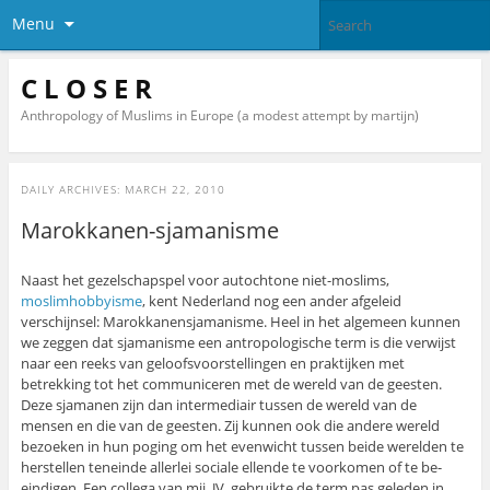
Menu
C L O S E R
Anthropology of Muslims in Europe (a modest attempt by martijn)
DAILY ARCHIVES:
MARCH 22, 2010
Marokkanen-sjamanisme
Naast het gezelschapspel voor autochtone niet-moslims,
moslimhobbyisme
, kent Nederland nog een ander afgeleid
verschijnsel: Marokkanensjamanisme. Heel in het algemeen kunnen
we zeggen dat sjamanisme een antropologische term is die verwijst
naar een reeks van geloofsvoorstellingen en praktijken met
betrekking tot het communiceren met de wereld van de geesten.
Deze sjamanen zijn dan intermediair tussen de wereld van de
mensen en die van de geesten. Zij kunnen ook die andere wereld
bezoeken in hun poging om het evenwicht tussen beide werelden te
herstellen teneinde allerlei sociale ellende te voorkomen of te be-
eindigen. Een collega van mij, JV, gebruikte de term pas geleden in