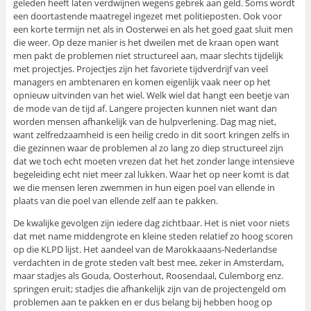
geleden heeft laten verdwijnen wegens gebrek aan geld. Soms wordt
een doortastende maatregel ingezet met politieposten. Ook voor
een korte termijn net als in Oosterwei en als het goed gaat sluit men
die weer. Op deze manier is het dweilen met de kraan open want
men pakt de problemen niet structureel aan, maar slechts tijdelijk
met projectjes. Projectjes zijn het favoriete tijdverdrijf van veel
managers en ambtenaren en komen eigenlijk vaak neer op het
opnieuw uitvinden van het wiel. Welk wiel dat hangt een beetje van
de mode van de tijd af. Langere projecten kunnen niet want dan
worden mensen afhankelijk van de hulpverlening. Dag mag niet,
want zelfredzaamheid is een heilig credo in dit soort kringen zelfs in
die gezinnen waar de problemen al zo lang zo diep structureel zijn
dat we toch echt moeten vrezen dat het het zonder lange intensieve
begeleiding echt niet meer zal lukken. Waar het op neer komt is dat
we die mensen leren zwemmen in hun eigen poel van ellende in
plaats van die poel van ellende zelf aan te pakken.
De kwalijke gevolgen zijn iedere dag zichtbaar. Het is niet voor niets
dat met name middengrote en kleine steden relatief zo hoog scoren
op die KLPD lijst. Het aandeel van de Marokkaaans-Nederlandse
verdachten in de grote steden valt best mee, zeker in Amsterdam,
maar stadjes als Gouda, Oosterhout, Roosendaal, Culemborg enz.
springen eruit; stadjes die afhankelijk zijn van de projectengeld om
problemen aan te pakken en er dus belang bij hebben hoog op