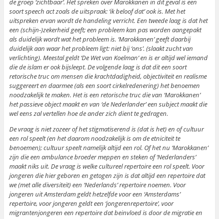
de groep ‘zichtbaar’. Het spreken over Marokkanen in dit geval is een
soort speech act zoals de uitspraak: ‘ik beloof dat’ ook is. Met het
uitspreken ervan wordt de handeling verricht. Een tweede laag is dat het
een (schijn-)zekerheid geeft; een probleem kan pas worden aangepakt
als duidelijk wordt wat het probleem is. ‘Marokkanen’ geeft daarbij
duidelijk aan waar het probleem ligt: niet bij ‘ons’. (slaakt zucht van
verlichting). Meestal geldt ‘De Wet van Koelman‘ en is er altijd wel iemand
die de islam er ook bijsleept. De volgende laag is dat dit een soort
retorische truc om mensen die krachtdadigheid, objectiviteit en realisme
suggereert en daarmee (als een soort cirkelredenering) het benoemen
noodzakelijk te maken. Het is een retorische truc die van ‘Marokkanen’
het passieve object maakt en van ‘de Nederlander’ een subject maakt die
wel eens zal vertellen hoe de ander zich dient te gedragen.
De vraag is niet zozeer of het stigmatiserend is (dat is het) en of cultuur
een rol speelt (en het daarom noodzakelijk is om de etniciteit te
benoemen); cultuur speelt namelijk altijd een rol. Of het nu ‘Marokkanen’
zijn die een ambulance broeder meppen en steken of ‘Nederlanders’
maakt niks uit. De vraag is welke cultureel repertoire een rol speelt. Voor
jongeren die hier geboren en getogen zijn is dat altijd een repertoire dat
we (met alle diversiteit) een ‘Nederlands’ repertoire noemen. Voor
jongeren uit Amsterdam geldt hetzelfde voor een ‘Amsterdams’
repertoire, voor jongeren geldt een ‘jongerenrepertoire’, voor
migrantenjongeren een repertoire dat beinvloed is door de migratie en