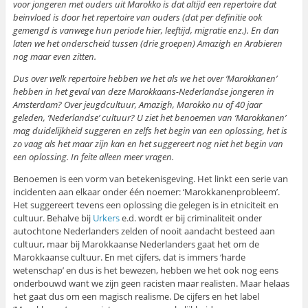
voor jongeren met ouders uit Marokko is dat altijd een repertoire dat
beinvloed is door het repertoire van ouders (dat per definitie ook
gemengd is vanwege hun periode hier, leeftijd, migratie enz.). En dan
laten we het onderscheid tussen (drie groepen) Amazigh en Arabieren
nog maar even zitten.
Dus over welk repertoire hebben we het als we het over ‘Marokkanen’
hebben in het geval van deze Marokkaans-Nederlandse jongeren in
Amsterdam? Over jeugdcultuur, Amazigh, Marokko nu of 40 jaar
geleden, ‘Nederlandse’ cultuur? U ziet het benoemen van ‘Marokkanen’
mag duidelijkheid suggeren en zelfs het begin van een oplossing, het is
zo vaag als het maar zijn kan en het suggereert nog niet het begin van
een oplossing. In feite alleen meer vragen.
Benoemen is een vorm van betekenisgeving. Het linkt een serie van
incidenten aan elkaar onder één noemer: ‘Marokkanenprobleem’.
Het suggereert tevens een oplossing die gelegen is in etniciteit en
cultuur. Behalve bij
Urkers
e.d. wordt er bij criminaliteit onder
autochtone Nederlanders zelden of nooit aandacht besteed aan
cultuur, maar bij Marokkaanse Nederlanders gaat het om de
Marokkaanse cultuur. En met cijfers, dat is immers ‘harde
wetenschap’ en dus is het bewezen, hebben we het ook nog eens
onderbouwd want we zijn geen racisten maar realisten. Maar helaas
het gaat dus om een magisch realisme. De cijfers en het label