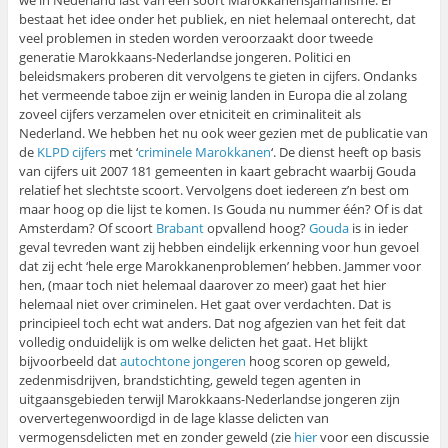
we in Nederland last van een soort Marokkanensjamanisme. Er
bestaat het idee onder het publiek, en niet helemaal onterecht, dat
veel problemen in steden worden veroorzaakt door tweede
generatie Marokkaans-Nederlandse jongeren. Politici en
beleidsmakers proberen dit vervolgens te gieten in cijfers. Ondanks
het vermeende taboe zijn er weinig landen in Europa die al zolang
zoveel cijfers verzamelen over etniciteit en criminaliteit als
Nederland. We hebben het nu ook weer gezien met de publicatie van
de
KLPD cijfers
met ‘
criminele Marokkanen
‘. De dienst heeft op basis
van cijfers uit 2007 181 gemeenten in kaart gebracht waarbij Gouda
relatief het slechtste scoort. Vervolgens doet iedereen z’n best om
maar hoog op die lijst te komen. Is Gouda nu nummer één? Of is dat
Amsterdam? Of scoort
Brabant
opvallend hoog?
Gouda
is in ieder
geval tevreden want zij hebben eindelijk erkenning voor hun gevoel
dat zij echt ‘hele erge Marokkanenproblemen’ hebben. Jammer voor
hen, (maar toch niet helemaal daarover zo meer) gaat het hier
helemaal niet over criminelen. Het gaat over verdachten. Dat is
principieel toch echt wat anders. Dat nog afgezien van het feit dat
volledig onduidelijk is om welke delicten het gaat. Het blijkt
bijvoorbeeld dat
autochtone jongeren
hoog scoren op geweld,
zedenmisdrijven, brandstichting, geweld tegen agenten in
uitgaansgebieden terwijl Marokkaans-Nederlandse jongeren zijn
oververtegenwoordigd in de lage klasse delicten van
vermogensdelicten met en zonder geweld (zie
hier
voor een discussie