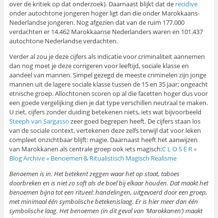
over de kritiek op dat onderzoek). Daarnaast blijkt dat de
recidive
onder autochtone jongeren hoger ligt dan die onder Marokkaans-
Nederlandse jongeren. Nog afgezien dat van de ruim 177.000
verdachten er 14.462 Marokkaanse Nederlanders waren en 101.437
autochtone Nederlandse verdachten.
Verder al zou je deze cijfers als indicatie voor criminaliteit aannemen
dan nog moet je deze corrigeren voor leeftijd, sociale klasse en
aandeel van mannen. Simpel gezegd de meeste criminelen zijn jonge
mannen uit de lagere sociale klasse tussen de 15 en 35 jaar; ongeacht
etnische groep. Allochtonen scoren op al die facetten hoger dus voor
een goede vergelijking dien je dat type verschillen neutraal te maken.
U ziet, cijfers zonder duiding betekenen niets, iets wat bijvoorbeeld
Steeph van Sargasso
zeer goed begrepen heeft. De cijfers staan los
van de sociale context, vertekenen deze zelfs terwijl dat voor leken
compleet onzichtbaar blijft: magie. Daarnaast heeft het aanwijzen
van Marokkanen als centrale groep ook iets magisch:
C L O S E R »
Blog Archive » Benoemen & Ritualistisch Magisch Realisme
Benoemen is in. Het betekent zeggen waar het op staat, taboes
doorbreken en is niet zo soft als de boel bij elkaar houden. Dat maakt het
benoemen bijna tot een ritueel: handelingen, uitgevoerd door een groep,
met minimaal één symbolische betekenislaag. Er is hier meer dan één
symbolische laag. Het benoemen (in dit geval van ‘Marokkanen’) maakt