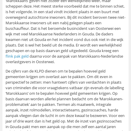
‘Marokkaans’ geven niet zozeer een werkelijkheid weer, maar
scheppen deze. Het meest sterke voorbeeld dat me te binnen schiet,
is het volgende. In een stad vindt incident plaats in een buurt met
overwegend autochtone inwoners. Bij dit incident beroven twee niet-
Marokkaanse inwoners uit een nabij gelegen plaats een
buschauffeur. Dat is het beroemde busincident van Oosterwei een
wijk met veel Marokkaanse Nederlanders in Gouda. De daders
kwamen niet uit Gouda en het incident vond dus ook niet in die wijk
plaats. Dat is wel het beeld uit de media. Er wordt een werkelijkheid
geschapen en op basis daarvan geld uitgedeeld. Gouda kreeg een
flink pak geld
daarna voor de aanpak van Marokkaans-Nederlandse
overlastgevers in Oosterwei.
De cijfers van de KLPD dienen om te bepalen hoeveel geld
gemeenten krijgen om overlast aan te pakken. Om dit even in
perspectief te zetten: men hanteert cijfers van verdachten in plaats
van criminelen die voor vraagtekens vatbaar zijn evenals de labelling
‘Marokkaans’ om te bepalen hoeveel geld gemeenten krijgen. Op
basis daarvan worden allerlei plannen bedacht om de ‘Marokkanen-
problematiek’ aan te pakken. Termen als maatwerk, integrale
aanpak, inzet rolmodellen, interactieteams, gezinscoaches, harde
aanpak vliegen dan de lucht in om deze kwaal te bezweren. Voor een
jaar of drie want dan is het geld op. Met de inzet van gezinscoaches
in Gouda pakt men een aanpak op die men zelf een aantal jaren