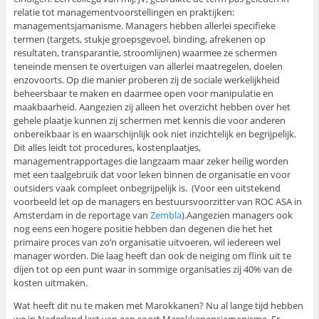
relatie tot managementvoorstellingen en praktijken:
managementsjamanisme. Managers hebben allerlei specifieke
termen (targets, stukje groepsgevoel, binding, afrekenen op
resultaten, transparantie, stroomlijnen) waarmee ze schermen
teneinde mensen te overtuigen van allerlei maatregelen, doelen
enzovoorts. Op die manier proberen zij de sociale werkelijkheid
beheersbaar te maken en daarmee open voor manipulatie en
maakbaarheid. Aangezien zij alleen het overzicht hebben over het
gehele plaatje kunnen zij schermen met kennis die voor anderen
onbereikbaar is en waarschijnlijk ook niet inzichtelijk en begrijpelijk.
Dit alles leidt tot procedures, kostenplaatjes,
managementrapportages die langzaam maar zeker heilig worden
met een taalgebruik dat voor leken binnen de organisatie en voor
outsiders vaak compleet onbegrijpelijk is. (Voor een uitstekend
voorbeeld let op de managers en bestuursvoorzitter van ROC ASA in
Amsterdam in de reportage van
Zembla
).Aangezien managers ook
nog eens een hogere positie hebben dan degenen die het het
primaire proces van zo’n organisatie uitvoeren, wil iedereen wel
manager worden. Die laag heeft dan ook de neiging om flink uit te
dijen tot op een punt waar in sommige organisaties zij 40% van de
kosten uitmaken.
Wat heeft dit nu te maken met Marokkanen? Nu al lange tijd hebben