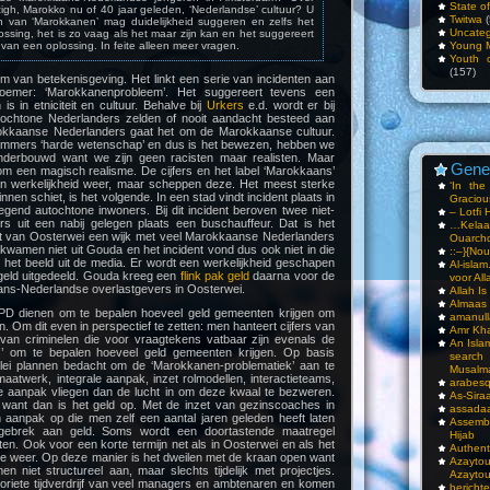
State o
igh, Marokko nu of 40 jaar geleden, ‘Nederlandse’ cultuur? U
Twitwa
(
 van ‘Marokkanen’ mag duidelijkheid suggeren en zelfs het
Uncateg
ssing, het is zo vaag als het maar zijn kan en het suggereert
 van een oplossing. In feite alleen meer vragen.
Young 
Youth c
(157)
 van betekenisgeving. Het linkt een serie van incidenten aan
oemer: ‘Marokkanenprobleem’. Het suggereert tevens een
is in etniciteit en cultuur. Behalve bij
Urkers
e.d. wordt er bij
autochtone Nederlanders zelden of nooit aandacht besteed aan
rokkaanse Nederlanders gaat het om de Marokkaanse cultuur.
is immers ‘harde wetenschap’ en dus is het bewezen, hebben we
derbouwd want we zijn geen racisten maar realisten. Maar
Gene
om een magisch realisme. De cijfers en het label ‘Marokkaans’
n werkelijkheid weer, maar scheppen deze. Het meest sterke
‘In th
nnen schiet, is het volgende. In een stad vindt incident plaats in
Gracious
gend autochtone inwoners. Bij dit incident beroven twee niet-
– Lotfi 
 uit een nabij gelegen plaats een buschauffeur. Dat is het
…Kela
t van Oosterwei een wijk met veel Marokkaanse Nederlanders
Ouarch
wamen niet uit Gouda en het incident vond dus ook niet in die
::–}{Nou
el het beeld uit de media. Er wordt een werkelijkheid geschapen
Al-isla
geld uitgedeeld. Gouda kreeg een
flink pak geld
daarna voor de
voor All
ns-Nederlandse overlastgevers in Oosterwei.
Allah I
Almaas
LPD dienen om te bepalen hoeveel geld gemeenten krijgen om
amanull
. Om dit even in perspectief te zetten: men hanteert cijfers van
Amr Kha
 van criminelen die voor vraagtekens vatbaar zijn evenals de
An Isla
ns’ om te bepalen hoeveel geld gemeenten krijgen. Op basis
sea
lei plannen bedacht om de ‘Marokkanen-problematiek’ aan te
Musalm
atwerk, integrale aanpak, inzet rolmodellen, interactieteams,
arabesq
 aanpak vliegen dan de lucht in om deze kwaal te bezweren.
As-Siraa
e want dan is het geld op. Met de inzet van gezinscoaches in
assadaa
anpak op die men zelf een aantal jaren geleden heeft laten
Assembl
gebrek aan geld. Soms wordt een doortastende maatregel
Hijab
sten. Ook voor een korte termijn net als in Oosterwei en als het
Authent
ie weer. Op deze manier is het dweilen met de kraan open want
Azay
 niet structureel aan, maar slechts tijdelijk met projectjes.
Azayto
avoriete tijdverdrijf van veel managers en ambtenaren en komen
bericht