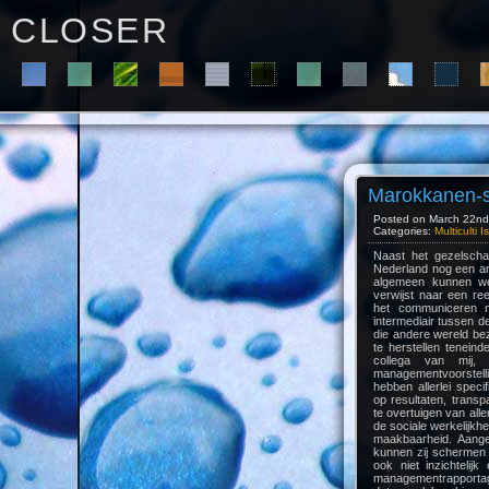
C L O S E R
Marokkanen-
Posted on March 22nd,
Categories:
Multiculti 
Naast het gezelscha
Nederland nog een an
algemeen kunnen we
verwijst naar een ree
het communiceren 
intermediair tussen 
die andere wereld be
te herstellen teneind
collega van mij,
managementvoorstel
hebben allerlei speci
op resultaten, trans
te overtuigen van all
de sociale werkelijk
maakbaarheid. Aangez
kunnen zij schermen 
ook niet inzichtelijk 
managementrapportage