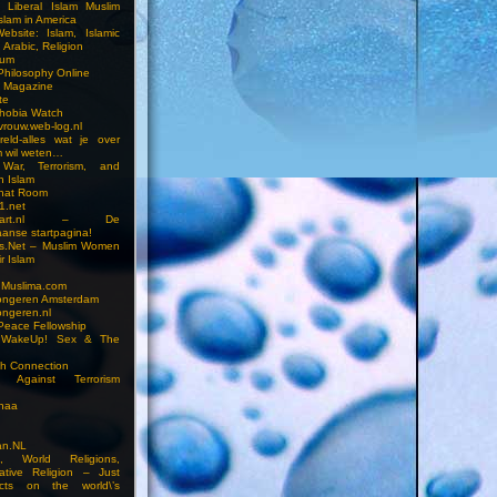
n Liberal Islam Muslim
slam in America
ebsite: Islam, Islamic
 Arabic, Religion
rum
 Philosophy Online
a Magazine
te
hobia Watch
vrouw.web-log.nl
reld-alles wat je over
m wil weten…
 War, Terrorism, and
n Islam
Chat Room
1.net
cstart.nl – De
anse startpagina!
s.Net – Muslim Women
r Islam
 Muslima.com
ongeren Amsterdam
ongeren.nl
Peace Fellowship
 WakeUp! Sex & The
h Connection
s Against Terrorism
inaa
n.NL
on, World Religions,
ative Religion – Just
cts on the world\’s