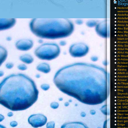
Dutch
Blog
Hedend
wetens
Abdelha
Abdella
Abdulwa
Abou Ja
Abu Ba
Abu Mar
Acta Ac
Islam e
Ahamdoe
Ahlu S
Ahlul H
Ahlul H
Al Moud
Al-Adz
Al-Isla
Rahiem
Alesha
Alfeth.
Anoniem
Ansaar
At-Tiby
beni-sai
Blog
Skyrock
bouchr
CyberDj
DE SC
DE VRO
Dewerel
Dien~oe
Eali.web
Een gen
Enige
Waarhei