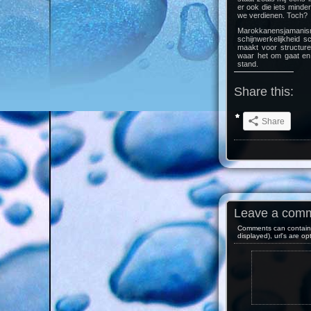
er ook die iets minder
we verdienen. Toch?
Marokkanensjama
schijnwerkelijkheid 
maakt voor structure
waar het om gaat en w
stand.
Share this:
Share
Leave a com
Comments can contain 
displayed), url's are op