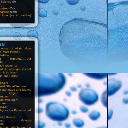
f Science
(5)
5)
orized
(74)
Muslims
(459)
ulture (as a practice)
ral
e name of Allah, Most
, Most Merciful’
Haddi –
at Mgouna…….Ait
dik…
r Al-Islam}{–::
m.nl De ware godsdienst
ah is de Islam
s In The House
ah.org
led Official Website
m start page and Islamic
rch engine –
an.com
ue.web-log.nl
t.net
ka.tk
ey for the Protection of
ieke Kennis
touna – Meknes
una
en over allochtonen in