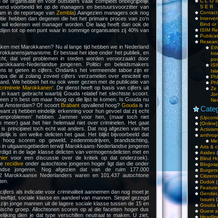
 de organisatie en voor outsiders vaak compleet onbegrijpelijk
C L O 
kend voorbeeld let op de managers en bestuursvoorzitter van
S E R
m in de reportage van
Zembla
).Aangezien managers ook nog
Contac
tie hebben dan degenen die het het primaire proces van zo’n
Interv
n, wil iedereen wel manager worden. Die laag heeft dan ook de
Bind or 
e dijen tot op een punt waar in sommige organisaties zij 40% van
ISIM Re
Publica
Resear
maken met Marokkanen? Nu al lange tijd hebben we in Nederland
Et
rokkanensjamanisme. Er bestaat het idee onder het publiek, en
Int
echt, dat veel problemen in steden worden veroorzaakt door
pos
rokkaans-Nederlandse jongeren. Politici en beleidsmakers
IS
ens te gieten in cijfers. Ondanks het vermeende taboe zijn er
Isl
pa die al zolang zoveel cijfers verzamelen over etniciteit en
PhD
erland. We hebben het nu ook weer gezien met de publicatie van
PhD
criminele Marokkanen
‘. De dienst heeft op basis van cijfers uit
Ze
n kaart gebracht waarbij Gouda relatief het slechtste scoort.
Jo
reen z’n best om maar hoog op die lijst te komen. Is Gouda nu
Ne
at Amsterdam? Of scoort
Brabant
opvallend hoog?
Gouda
is in
Categ
want zij hebben eindelijk erkenning voor hun gevoel dat zij echt
nenproblemen’ hebben. Jammer voor hen, (maar toch niet
(Upcomi
 meer) gaat het hier helemaal niet over criminelen. Het gaat
[Online]
is principieel toch echt wat anders. Dat nog afgezien van het
Activism
idelijk is om welke delicten het gaat. Het blijkt bijvoorbeeld dat
anthrop
hoog scoren op geweld, zedenmisdrijven, brandstichting,
Me
 in uitgaansgebieden terwijl Marokkaans-Nederlandse jongeren
Arts & c
rdigd in de lage klasse delicten van vermogensdelicten met en
Asides
(
hier
voor een discussie over de kritiek op dat onderzoek).
Blind H
de
recidive
onder autochtone jongeren hoger ligt dan die onder
Blogos
andse jongeren. Nog afgezien dat van de ruim 177.000
Burgers
62 Marokkaanse Nederlanders waren en 101.437 autochtone
Citizens
ten.
Dudok
(
Feature
cijfers als indicatie voor criminaliteit aannemen dan nog moet je
Gender
leeftijd, sociale klasse en aandeel van mannen. Simpel gezegd
Issues
(
zijn jonge mannen uit de lagere sociale klasse tussen de 15 en
Gouda 
nische groep. Allochtonen scoren op al die facetten hoger dus
Guest a
ijking dien je dat type verschillen neutraal te maken. U ziet,
Headlin