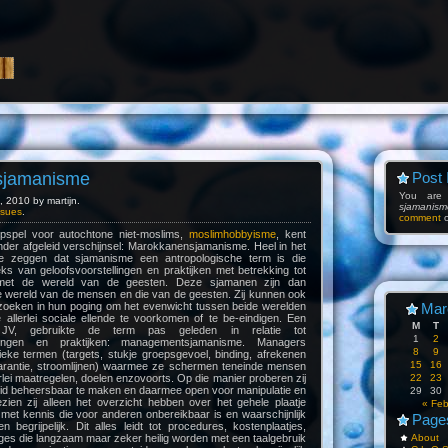
sjamanisme
Post 
You are
 2010 by martijn.
sjamanism
Issues
.
comment
pspel voor autochtone niet-moslims,
moslimhobbyisme
, kent
der afgeleid verschijnsel: Marokkanensjamanisme. Heel in het
 zeggen dat sjamanisme een antropologische term is die
ks van geloofsvoorstellingen en praktijken met betrekking tot
met de wereld van de geesten. Deze sjamanen zijn dan
de wereld van de mensen en die van de geesten. Zij kunnen ook
zoeken in hun poging om het evenwicht tussen beide werelden
Mar
e allerlei sociale ellende te voorkomen of te be-eindigen. Een
M
T
 JV, gebruikte de term pas geleden in relatie tot
1
2
lingen en praktijken: managementsjamanisme. Managers
8
9
fieke termen (targets, stukje groepsgevoel, binding, afrekenen
15
16
parantie, stroomlijnen) waarmee ze schermen teneinde mensen
erlei maatregelen, doelen enzovoorts. Op die manier proberen zij
22
23
heid beheersbaar te maken en daarmee open voor manipulatie en
29
30
ien zij alleen het overzicht hebben over het gehele plaatje
« Fe
met kennis die voor anderen onbereikbaar is en waarschijnlijk
Page
en begrijpelijk. Dit alles leidt tot procedures, kostenplaatjes,
s die langzaam maar zeker heilig worden met een taalgebruik
About