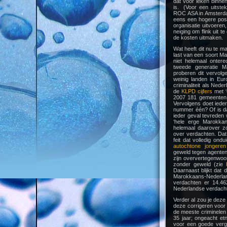
dat voor leken binnen
is. (Voor een uitste
ROC ASA in Amsterda
eens een hogere posi
organisatie uitvoere
neiging om flink uit t
de kosten uitmaken.
Wat heeft dit nu te 
last van een soort Ma
niet helemaal onter
tweede generatie Ma
proberen dit vervolg
weinig landen in Euro
criminaliteit als Ned
de
KLPD cijfers
met ‘
2007 181 gemeenten i
Vervolgens doet iede
nummer één? Of is d
ieder geval tevreden 
‘hele erge Marokka
helemaal daarover zo
over verdachten. Dat 
feit dat volledig ondu
autochtone jongeren
geweld tegen agenten
zijn oververtegenwoo
zonder geweld (zie
Daarnaast blijkt dat 
Marokkaans-Nederl
verdachten er 14.4
Nederlandse verdach
Verder al zou je deze 
deze corrigeren voor 
de meeste criminelen 
35 jaar; ongeacht et
voor een goede vergel