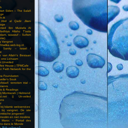
.
h
Start Siden – The Salafi
age
ah.tk
 Abd al Qadir Jilani
age
hmed Ibn Mustafa Al
Radhiya Allahu T’aala
Islam, tasawuf – Sufism
sme)
ng Vangnet
fmalika.web-log.nl
t Sanity – Israel /
ne
 van Allah\’s Bestaan
n ons Lichaam
sm Unveiled
fee House | TPMCafe
er Faith Network for the
ma Foundation
veller’s Souk
fstad\’ terrorism trial –
pments
ts & Readings
rij Momtazah | Helmond
led.net || Un-veiled
ions
l
bij Islamic webservices
 bij vangnet. De site
amitische jongeren!
moslim en niet moslims
i Maroc – Portail des
ns dans le Monde