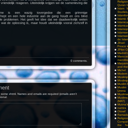
Religio
 vriendelijk reageren. Uiteindelijk krijgen we de samenleving die
Quran I
Islam W
Studies,
nisme is een wazig tovergedoe die een grimmige
Islamfo
schept en een hele industrie aan de gang houdt en ons blind
Islamic
le problemen. Het geeft het idee dat we daadwerkelijk weten
Islamic
at de oplossing is, maar houdt uiteindelijk vooral zichzelf in
islamica
Islamop
Islamse
Islamwe
de Isla
Jihad:
Peace i
JPilot 
Madrid1
Maro
marokka
0 comments.
Maryam
and thei
Michel
Modern
Moslimj
Moslimj
Muslim 
ment
Muslim
Umma
some xhtml. Names and emails are required (emails aren't
Muslima
tional.
Muslim
(MAT)
Mutma’
namira
Otowi!
Ramada
Religi
Compar
the fa