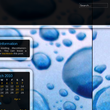
Information
 reading
Marokkanen-
e
. You can leave a
or
trackback
this post.
ch 2010
W
T
F
S
S
3
4
5
6
7
10
11
12
13
14
17
18
19
20
21
24
25
26
27
28
31
b
Apr »
s