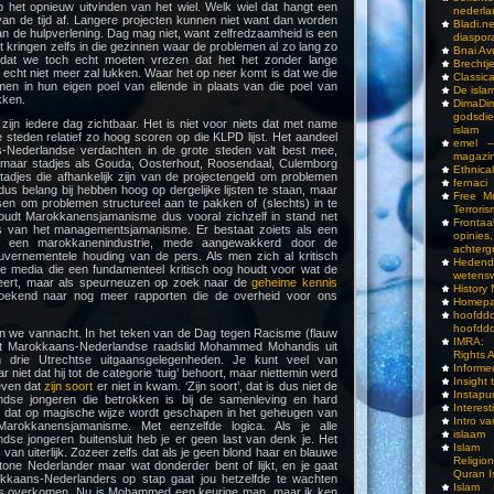
p het opnieuw uitvinden van het wiel. Welk wiel dat hangt een
nederla
an de tijd af. Langere projecten kunnen niet want dan worden
Bladi.n
n de hulpverlening. Dag mag niet, want zelfredzaamheid is een
diaspor
ort kringen zelfs in die gezinnen waar de problemen al zo lang zo
Bnai A
jn dat we toch echt moeten vrezen dat het het zonder lange
Brechtj
g echt niet meer zal lukken. Waar het op neer komt is dat we die
Classica
n in hun eigen poel van ellende in plaats van die poel van
De isla
kken.
DimaD
godsdi
zijn iedere dag zichtbaar. Het is niet voor niets dat met name
islam
 steden relatief zo hoog scoren op die KLPD lijst. Het aandeel
emel –
Nederlandse verdachten in de grote steden valt best mee,
magazi
 maar stadjes als Gouda, Oosterhout, Roosendaal, Culemborg
Ethnical
stadjes die afhankelijk zijn van de projectengeld om problemen
fernaci
us belang bij hebben hoog op dergelijke lijsten te staan, maar
Free Mu
sen om problemen structureel aan te pakken of (slechts) in te
Terroris
 houdt Marokkanensjamanisme dus vooral zichzelf in stand net
Frontaa
 van het managementsjamanisme. Er bestaat zoiets als een
opini
e en een marokkanenindustrie, mede aangewakkerd door de
achterg
ouvernementele houding van de pers. Als men zich al kritisch
Hedend
 de media die een fundamenteel kritisch oog houdt voor wat de
wetens
ceert, maar als speurneuzen op zoek naar de
geheime kennis
History
oekend naar nog meer rapporten die de overheid voor ons
Homepa
hoof
hoofddo
 we vannacht. In het teken van de Dag tegen Racisme (flauw
IMRA: 
et Marokkaans-Nederlandse raadslid Mohammed Mohandis uit
Rights 
 drie Utrechtse uitgaansgelegenheden. Je kunt veel van
Inform
iet dat hij tot de categorie ‘tuig’ behoort, maar niettemin werd
Insight 
even dat
zijn soort
er niet in kwam. ‘Zijn soort’, dat is dus niet de
Instapu
dse jongeren die betrokken is bij de samenleving en hard
Interes
t dat op magische wijze wordt geschapen in het geheugen van
Intro v
rokkanensjamanisme. Met eenzelfde logica. Als je alle
islaam
se jongeren buitensluit heb je er geen last van denk je. Het
Islam I
van uiterlijk. Zozeer zelfs dat als je geen blond haar en blauwe
Religio
tone Nederlander maar wat donderder bent of lijkt, en je gaat
Quran I
kaans-Nederlanders op stap gaat jou hetzelfde te wachten
Islam I
 is overkomen. Nu is Mohammed een keurige man, maar ik ken