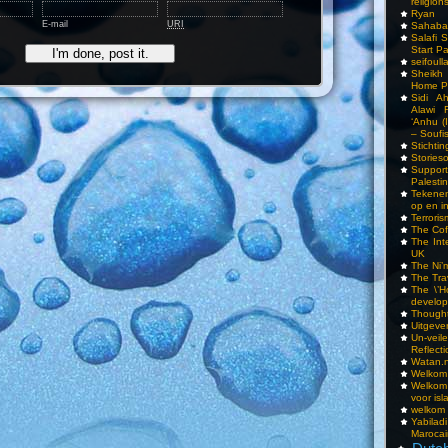
religions
Ryan
E-mail
URI
Sahaba
Salafi 
Start P
seifoull
Sheikh
Home P
Sidi A
Alawi 
‘Anhu (
– Soufi
Stichti
Storieso
Suppor
Palesti
Tekenen
op en i
Terrori
The Cof
The Int
UK
The Ni’
The Tra
The \’Ho
develo
Though
Uitgeve
Un-vei
Reflect
Watan.n
Welkom 
Welkom
voor isl
welkom 
Yabilad
Marocai