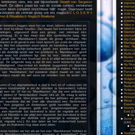
g betekenen niets, iets wat bijvoorbeeld
Steeph van Sargasso
Importa
eeft. De cijfers staan los van de sociale context, vertekenen
Interna
t voor leken compleet onzichtbaar blijft: magie. Daarnaast heeft
Internat
rokkanen als centrale groep ook iets magisch:
C L O S E R »
ISIM Le
men & Ritualistisch Magisch Realisme
ISIM Re
ISIM/R
Islam i
et betekent zeggen waar het op staat, taboes doorbreken en
Islam i
s de boel bij elkaar houden. Dat maakt het benoemen bijna tot
Islamn
delingen, uitgevoerd door een groep, met minimaal één
kenislaag. Er is hier meer dan één symbolische laag. Het
islamop
 geval van ‘Marokkanen’) maakt de groep ‘zichtbaar’. Het
Joy Cat
kanen in dit geval is een soort speech act zoals de uitspraak:
Marriag
k is. Met het uitspreken ervan wordt de handeling verricht. Een
Misc. N
at het een (schijn-)zekerheid geeft; een probleem kan pas
Morocc
als duidelijk wordt wat het probleem is. ‘Marokkanen’ geeft
Multicul
aan waar het probleem ligt: niet bij ‘ons’. (slaakt zucht van
Murder
al geldt ‘De Wet van Koelman‘ en is er altijd wel iemand die de
related 
eept. De volgende laag is dat dit een soort retorische truc om
My Res
dadigheid, objectiviteit en realisme suggereert en daarmee
Notes f
kelredenering) het benoemen noodzakelijk te maken. Het is een
Panopti
die van ‘Marokkanen’ het passieve object maakt en van ‘de
subject maakt die wel eens zal vertellen hoe de ander zich
Public I
Religio
Relig
zeer of het stigmatiserend is (dat is het) en of cultuur een rol
Radicali
arom noodzakelijk is om de etniciteit te benoemen); cultuur
Religio
ltijd een rol. Of het nu ‘Marokkanen’ zijn die een ambulance
Researc
 steken of ‘Nederlanders’ maakt niks uit. De vraag is welke
Researc
re een rol speelt. Voor jongeren die hier geboren en getogen
Ritua
 een repertoire dat we (met alle diversiteit) een ‘Nederlands’
Experie
n. Voor jongeren uit Amsterdam geldt hetzelfde voor een
Society 
rtoire, voor jongeren geldt een ‘jongerenrepertoire’, voor
 een repertoire dat beinvloed is door de migratie en voor
East
(1
 uit Marokko is dat altijd een repertoire dat beinvloed is door
De 
an ouders (dat per definitie ook gemengd is vanwege hun
Some pe
tijd, migratie enz.). En dan laten we het onderscheid tussen
(146)
zigh en Arabieren nog maar even zitten.
De
(18
ertoire hebben we het als we het over ‘Marokkanen’ hebben in
Stadsde
ze Marokkaans-Nederlandse jongeren in Amsterdam? Over