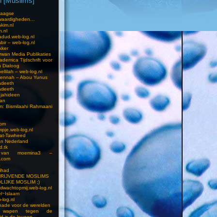
 [Muslims]
s
aagse
waardigheden…
kim.nl
h.nl
dud.web-log.nl
bir – web-log.nl
kker
wan Media Publikaties
ademica Tijdschrift voor
n Dialoog
llilah – web-log.nl
oennah – Abou Yunus
adeeth
adeeth
jahideen
aan
am: Bismilaahi Rahmaani
com
pje.web-log.nl
 at-Tawheed
an Nederland
d.tk
 van moemina3 –
.com
a
ihad
HRIJVENDE MOSLIMS
LIJKE MOSLIM ;)
dwachtopmij.web-log.nl
l~Islaam
-log.nl
ade voor de werelden
 wapen tegen de
d is de leugen…