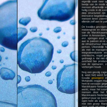
eigenlijk vaak neer o
beetje van de mode v
mensen afhankelijk va
heilig credo in dit so
diep structureel zi
intensieve begeleidin
mensen leren zwemme
ellende zelf aan te pa
De kwalijke gevolgen 
middengrote en kleine
van de Marokkaaans-
zeker in Amsterdam,
enz. springen eruit; 
aan te pakken en er d
de infrastructuur mis
perken. Uiteindelijk
als met de managers
integratieindustri
onkritische, nogal g
gedraagt is dat niet
overheid hier produ
van de sjamanen; z
verborgen houdt.
Nog een gevolg zagen
ik weet het) werd h
Gouda
geweigerd
in
Mohandis zeggen maar n
hem te verstaan geg
Marokkaans-Nederlan
werkt, maar het soor
mensen door het Ma
Marokkaans-Nederland
gebeurt puur op basis 
ogen hebt als autoch
met een groep Marok
staat zoals mij eens