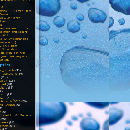
S E R moves to….C L O
t Me
entions – Forces that
Divide
view via Closer
tions
ch
hnobarometer –
egration and security
t 9/11
IM/RU Understanding
am (salafism)
 'True Islam'
 ‘True Islam’
 geloven het wel –
ngeren en religie in
derland
ories
ng) Events
(33)
 Publications
(26)
(117)
ology
(113)
thod
(13)
ulture
(88)
2)
orses
(33)
phere
(192)
chapserie 2010
(50)
hip Carnival
(5)
1)
d
(5)
, Kinship & Marriage
265)
Issues
(91)
uthors
(58)
e
(76)