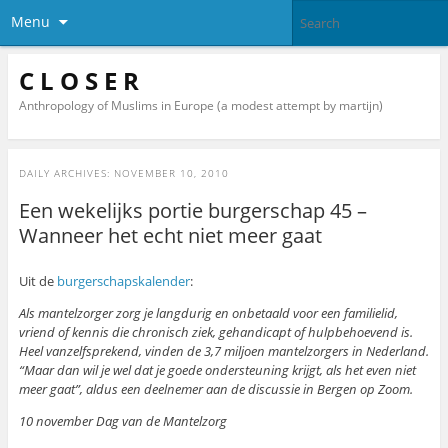
Menu
C L O S E R
Anthropology of Muslims in Europe (a modest attempt by martijn)
DAILY ARCHIVES:
NOVEMBER 10, 2010
Een wekelijks portie burgerschap 45 –
Wanneer het echt niet meer gaat
Uit de
burgerschapskalender
:
Als mantelzorger zorg je langdurig en onbetaald voor een familielid,
vriend of kennis die chronisch ziek, gehandicapt of hulpbehoevend is.
Heel vanzelfsprekend, vinden de 3,7 miljoen mantelzorgers in Nederland.
“Maar dan wil je wel dat je goede ondersteuning krijgt, als het even niet
meer gaat”, aldus een deelnemer aan de discussie in Bergen op Zoom.
10 november Dag van de Mantelzorg