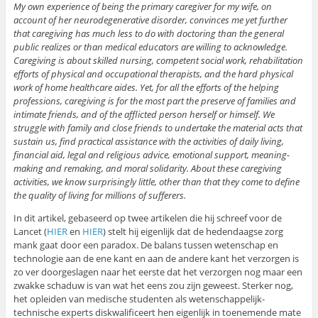
My own experience of being the primary caregiver for my wife, on
account of her neurodegenerative disorder, convinces me yet further
that caregiving has much less to do with doctoring than the general
public realizes or than medical educators are willing to acknowledge.
Caregiving is about skilled nursing, competent social work, rehabilitation
efforts of physical and occupational therapists, and the hard physical
work of home healthcare aides. Yet, for all the efforts of the helping
professions, caregiving is for the most part the preserve of families and
intimate friends, and of the afflicted person herself or himself. We
struggle with family and close friends to undertake the material acts that
sustain us, find practical assistance with the activities of daily living,
financial aid, legal and religious advice, emotional support, meaning-
making and remaking, and moral solidarity. About these caregiving
activities, we know surprisingly little, other than that they come to define
the quality of living for millions of sufferers.
In dit artikel, gebaseerd op twee artikelen die hij schreef voor de
Lancet (
HIER
en
HIER
) stelt hij eigenlijk dat de hedendaagse zorg
mank gaat door een paradox. De balans tussen wetenschap en
technologie aan de ene kant en aan de andere kant het verzorgen is
zo ver doorgeslagen naar het eerste dat het verzorgen nog maar een
zwakke schaduw is van wat het eens zou zijn geweest. Sterker nog,
het opleiden van medische studenten als wetenschappelijk-
technische experts diskwalificeert hen eigenlijk in toenemende mate