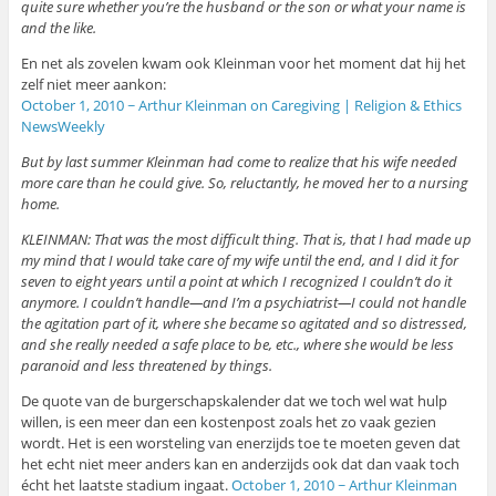
quite sure whether you’re the husband or the son or what your name is
and the like.
En net als zovelen kwam ook Kleinman voor het moment dat hij het
zelf niet meer aankon:
October 1, 2010 ~ Arthur Kleinman on Caregiving | Religion & Ethics
NewsWeekly
But by last summer Kleinman had come to realize that his wife needed
more care than he could give. So, reluctantly, he moved her to a nursing
home.
KLEINMAN: That was the most difficult thing. That is, that I had made up
my mind that I would take care of my wife until the end, and I did it for
seven to eight years until a point at which I recognized I couldn’t do it
anymore. I couldn’t handle—and I’m a psychiatrist—I could not handle
the agitation part of it, where she became so agitated and so distressed,
and she really needed a safe place to be, etc., where she would be less
paranoid and less threatened by things.
De quote van de burgerschapskalender dat we toch wel wat hulp
willen, is een meer dan een kostenpost zoals het zo vaak gezien
wordt. Het is een worsteling van enerzijds toe te moeten geven dat
het echt niet meer anders kan en anderzijds ook dat dan vaak toch
écht het laatste stadium ingaat.
October 1, 2010 ~ Arthur Kleinman