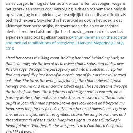
als verzorger. En nog sterker, zou ik er aan willen toevoegen, wegens
het gebrek aan status voor verzorging leidt een toenemende nadruk
op verzorging in de opleiding waarschijnlijk tot een diskwalificatie als
technisch expert. Opvallend in het artikel en ook in het boek is dat
Kleinman zeer persoonlijke, ontroerende verhalen en anecdotes
afwisselt met heel afstandelijke beschouwingen en dat die over het
algemeen naadloos bij elkaar passen:
Arthur Kleinman on the societal
and medical ramifications of caregiving | Harvard Magazine Jul-Aug
2010
I lead her across the living room, holding her hand behind my back, so
that I can navigate the two of us between chairs, sofas, end tables, over
Persian rugs, through the passageway and into the kitchen. I help her
find and carefully place herself in a chair, one of four at the oval-shaped
oak table. She turns the wrong way, forcing the chair outward; I push
her legs around and in, under the table’s edge. The sun streams through
the bank of windows. The brightness of the light and its warmth, on a
freezing winter’s day, make her smile. She turns toward me. The uneven
pupils in Joan Kleinman’s green-brown eyes look above and beyond my
head, searching for my face. Gently I turn her head towards me. I grin as
she raises her eyebrows in recognition, shakes her long brown hair, and
the soft warmth of her sudden happiness lights up her still strikingly
beautiful face. “Wonderful!” she whispers. “I’m a Palo Alto, a California,
girl. I like it warm.”