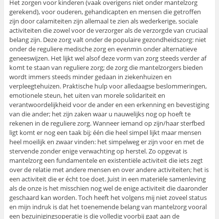
Het zorgen voor kinderen (vaak overigens niet onder mantelzorg
gerekend), voor ouderen, gehandicapten en mensen die getroffen
zijn door calamiteiten zijn allemaal te zien als wederkerige, sociale
activiteiten die zowel voor de verzorger als de verzorgde van cruciaal
belang zijn. Deze zorg valt onder de populaire gezondheidszorg: niet
onder de reguliere medische zorg en evenmin onder alternatieve
geneeswijzen. Het lijkt wel alsof deze vorm van zorg steeds verder af
komt te staan van reguliere zorg; de zorg die mantelzorgers bieden
wordt immers steeds minder gedaan in ziekenhuizen en
verpleegtehuizen. Praktische hulp voor alledaagse beslommeringen,
emotionele steun, het uiten van morele solidariteit en
verantwoordelijkheid voor de ander en een erkenning en bevestiging
van die ander; het zijn zaken waar u nauwelijks nog op hoeft te
rekenen in de reguliere zorg. Wanneer iemand op zijn/haar sterfbed
ligt komt er nog een taak bij; één die heel simpel lijkt maar mensen
heel moeilijk en zwaar vinden: het simpelweg er zijn voor en met de
stervende zonder enige verwachting op herstel. Zo opgevat is
mantelzorg een fundamentele en existentiële activiteit die iets zegt
over de relatie met andere mensen en over andere activiteiten; het is
een activiteit die er écht toe doet. Juist in een materiële samenleving
als de onze is het misschien nog wel de enige activiteit die daaronder
geschaard kan worden. Toch heeft het volgens mij niet zoveel status
en mijn indruk is dat het toenemende belang van mantelzorg vooral
een bezuinigingsoperatie is die volledig voorbij gaat aan de