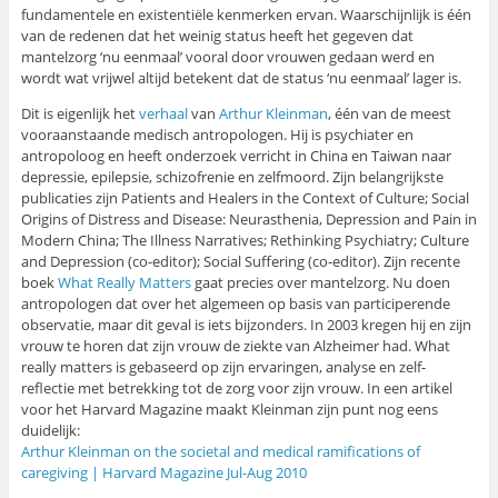
fundamentele en existentiële kenmerken ervan. Waarschijnlijk is één
van de redenen dat het weinig status heeft het gegeven dat
mantelzorg ‘nu eenmaal’ vooral door vrouwen gedaan werd en
wordt wat vrijwel altijd betekent dat de status ‘nu eenmaal’ lager is.
Dit is eigenlijk het
verhaal
van
Arthur Kleinman
, één van de meest
vooraanstaande medisch antropologen. Hij is psychiater en
antropoloog en heeft onderzoek verricht in China en Taiwan naar
depressie, epilepsie, schizofrenie en zelfmoord. Zijn belangrijkste
publicaties zijn Patients and Healers in the Context of Culture; Social
Origins of Distress and Disease: Neurasthenia, Depression and Pain in
Modern China; The Illness Narratives; Rethinking Psychiatry; Culture
and Depression (co-editor); Social Suffering (co-editor). Zijn recente
boek
What Really Matters
gaat precies over mantelzorg. Nu doen
antropologen dat over het algemeen op basis van participerende
observatie, maar dit geval is iets bijzonders. In 2003 kregen hij en zijn
vrouw te horen dat zijn vrouw de ziekte van Alzheimer had. What
really matters is gebaseerd op zijn ervaringen, analyse en zelf-
reflectie met betrekking tot de zorg voor zijn vrouw. In een artikel
voor het Harvard Magazine maakt Kleinman zijn punt nog eens
duidelijk:
Arthur Kleinman on the societal and medical ramifications of
caregiving | Harvard Magazine Jul-Aug 2010