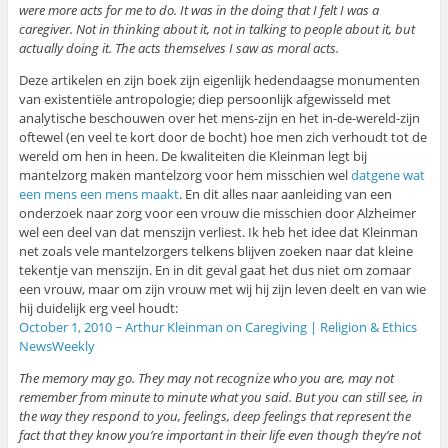
were more acts for me to do. It was in the doing that I felt I was a
caregiver. Not in thinking about it, not in talking to people about it, but
actually doing it. The acts themselves I saw as moral acts.
Deze artikelen en zijn boek zijn eigenlijk hedendaagse monumenten
van existentiële antropologie; diep persoonlijk afgewisseld met
analytische beschouwen over het mens-zijn en het in-de-wereld-zijn
oftewel (en veel te kort door de bocht) hoe men zich verhoudt tot de
wereld om hen in heen. De kwaliteiten die Kleinman legt bij
mantelzorg maken mantelzorg voor hem misschien wel
datgene wat
een mens een mens maakt
. En dit alles naar aanleiding van een
onderzoek naar zorg voor een vrouw die misschien door Alzheimer
wel een deel van dat menszijn verliest. Ik heb het idee dat Kleinman
net zoals vele mantelzorgers telkens blijven zoeken naar dat kleine
tekentje van menszijn. En in dit geval gaat het dus niet om zomaar
een vrouw, maar om zijn vrouw met wij hij zijn leven deelt en van wie
hij duidelijk erg veel houdt:
October 1, 2010 ~ Arthur Kleinman on Caregiving | Religion & Ethics
NewsWeekly
The memory may go. They may not recognize who you are, may not
remember from minute to minute what you said. But you can still see, in
the way they respond to you, feelings, deep feelings that represent the
fact that they know you’re important in their life even though they’re not