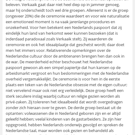
beleven. Verkaaik gaat daar niet heel diep op in jammer genoeg,
maar hij onderscheidt toch wel drie groepen. Allereerst is er de groep
(ongeveer 20%) die de ceremonie waardeert en voor wie naturalisatie
een emotioneel moment is na vaak jarenlange procedures en
onzekerheid. Voor hen betekent een Nederlands paspoort dat zij
eindelijk hun land van herkomst weer kunnen bezoeken (dat is
inderdaad paradoxaal zoals Verkaaik stelt). Zij waarderen de
ceremonie en ook het ideaalplaatje dat geschetst wordt; daar doet
men het immers voor. Relativerende opmerkingen over de
Nederlandse cultuur door de ambtenaren brengen hen dan ook in
de war. De meerderheid echter beschouwt het Nederlandse
paspoort gewoon als een simpel papiertje dat hun kansen op de
arbeidsmarkt vergroot en hun beslommeringen met de Nederlandse
overheid vergemakkelijkt. De ceremonie is voor hen in de eerste
plaats een teken van de Nederlandse obsessie met de eigen cultuur;
niet vervelend maar ook niet erg verleidelijk. Deze groep heeft een
sterk seculiere inslag waarbij cultuur en religie gezien worden als
privé-zaken. Zij tolereren het ideaalbeeld dat wordt overgedragen
zonder zich hieraan over te geven. De derde groep bestaat uit de
optanten: volwassenen die in Nederland geboren zijn en er altijd
geleefd hebben; veelal kinderen van de gastarbeiders. Ze zijn hier
opgegroeid, hebben Nederlands onderwijs gevolgd en spreken de
Nederlandse taal, maar worden ook gezien en behandeld als