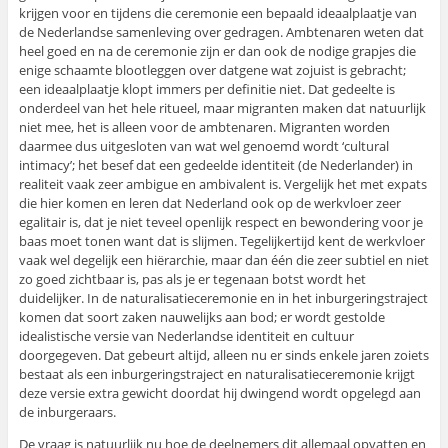
krijgen voor en tijdens die ceremonie een bepaald ideaalplaatje van
de Nederlandse samenleving over gedragen. Ambtenaren weten dat
heel goed en na de ceremonie zijn er dan ook de nodige grapjes die
enige schaamte blootleggen over datgene wat zojuist is gebracht;
een ideaalplaatje klopt immers per definitie niet. Dat gedeelte is
onderdeel van het hele ritueel, maar migranten maken dat natuurlijk
niet mee, het is alleen voor de ambtenaren. Migranten worden
daarmee dus uitgesloten van wat wel genoemd wordt ‘cultural
intimacy’; het besef dat een gedeelde identiteit (de Nederlander) in
realiteit vaak zeer ambigue en ambivalent is. Vergelijk het met expats
die hier komen en leren dat Nederland ook op de werkvloer zeer
egalitair is, dat je niet teveel openlijk respect en bewondering voor je
baas moet tonen want dat is slijmen. Tegelijkertijd kent de werkvloer
vaak wel degelijk een hiërarchie, maar dan één die zeer subtiel en niet
zo goed zichtbaar is, pas als je er tegenaan botst wordt het
duidelijker. In de naturalisatieceremonie en in het inburgeringstraject
komen dat soort zaken nauwelijks aan bod; er wordt gestolde
idealistische versie van Nederlandse identiteit en cultuur
doorgegeven. Dat gebeurt altijd, alleen nu er sinds enkele jaren zoiets
bestaat als een inburgeringstraject en naturalisatieceremonie krijgt
deze versie extra gewicht doordat hij dwingend wordt opgelegd aan
de inburgeraars.
De vraag is natuurlijk nu hoe de deelnemers dit allemaal opvatten en