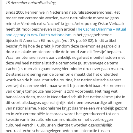
15 december naturalisatiedag
Sinds 2006 kennen we in Nederland naturalisatieceremonies. Het
moest een ceremonie worden, want naturalisatie moest volgens
minister Verdonk extra ‘cachet’ krijgen. Antropoloog Oskar Verkaaik
heeft dit mooi beschreven in zijn artikel
The Cachet Dilemma – Ritual
and agency in new Dutch nationalism
in het gezaghebbende
tijdschrift American Ethnologist (vol. 37, pp. 69-82). In dit artikel
beschrijft hij hoe de praktijk rondom deze ceremonies gegroeid is
door de lokale ambtenaren die de inhoud van dit ‘feestje’ bepalen.
Waar ambtenaren soms aanvankelijk nogal wat moeite hadden met
deze wel heel nationalistische ceremonie (juist vanwege de term
‘cachet’) is men zich gaandeweg hier minder druk over gaan maken.
De standaardisering van de ceremonie maakt dat het onderdeel
wordt van de bureaucratische routine; het nationalistische aspect
verdwijnt daarmee niet, maar wordt bijna onzichtbaar. Het noemen
van oranje tompouce hierboven is zo’n voorbeeld. Het mag wat
banaal aan doen, maar in Nederland schuilt het nationalisme juist in
dit soort alledaagse, ogenschijnlijk niet noemenswaardige uitingen
van nationalisme. Nationalisme krijgt daarmee een vriendelijk gezicht
en in zo’n ceremoniële toespraak wordt het gereduceerd tot een
kwestie van interculturele communicatie en het overbruggen
cultureel verschil. Cultuur en identiteit worden ogenschijnlijk
neutraal technische aangelegenheden om interactie tussen