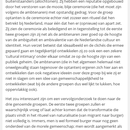
buitenstaanders (allochtonen). Zij hebben een reputatie opgebouwd
door het verstoren van de mooie, blije ceremonie (die het moet zijn
volgens de ambtenaren) met opstandig gedrag. Voor de groep
optanten is de ceremonie echter niet zozeer een ritueel dat hen
betrekt bij Nederland, maar één dat hen er (opnieuw) van apart zet.
Zij zien de ceremonie als beledigend en in tegenstelling tot de eerste
twee groepen zijn zij net als de ambtenaren zeer goed op de hoogte
van de ambiguïteit en ambivalentie van de Nederlandse cultuur en
identiteit. Hun verzet betwist dat ideaalbeeld en de clichés die ermee
gepaard gaan en tegelijkertijd ontwikkelen zij zo ook een een zekere
‘cultural intimacy’ onder elkaar omdat ze op de hoogte zijn van een
publiek geheim. De ambtenaren (die in het algemeen helemaal niet
onwelgevallig staan tegenover de optanten) ergeren zich hier aan en
ontwikkelen dan ook negatieve ideeën over deze groep bij wie zij er
niet in slagen om een idee van gemeenschappelijkheid te
ontwikkelen (wat bij de andere groepen dus wel lijkt te lukken, hoe
oppervlakkig ook).
Het zou interessant zijn om een vervolgonderzoek te doen naar de
drie genoemde groepen. De eerste twee groepen zullen er
waarschijnlijk vroeg of laat achter komen dat de transformatie die
plaats vindt in het ritueel van naturalisatie (van migrant naar burger)
niet volledig is. Immers, men is wel formeel burger maar nog geen
onderdeel van de morele gemeenschap; men wordt aangemerkt als