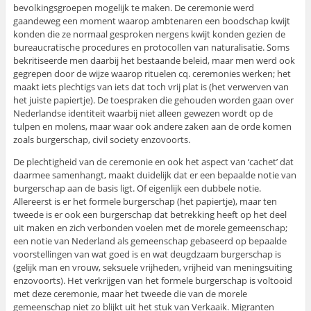
bevolkingsgroepen mogelijk te maken. De ceremonie werd
gaandeweg een moment waarop ambtenaren een boodschap kwijt
konden die ze normaal gesproken nergens kwijt konden gezien de
bureaucratische procedures en protocollen van naturalisatie. Soms
bekritiseerde men daarbij het bestaande beleid, maar men werd ook
gegrepen door de wijze waarop rituelen cq. ceremonies werken; het
maakt iets plechtigs van iets dat toch vrij plat is (het verwerven van
het juiste papiertje). De toespraken die gehouden worden gaan over
Nederlandse identiteit waarbij niet alleen gewezen wordt op de
tulpen en molens, maar waar ook andere zaken aan de orde komen
zoals burgerschap, civil society enzovoorts.
De plechtigheid van de ceremonie en ook het aspect van ‘cachet’ dat
daarmee samenhangt, maakt duidelijk dat er een bepaalde notie van
burgerschap aan de basis ligt. Of eigenlijk een dubbele notie.
Allereerst is er het formele burgerschap (het papiertje), maar ten
tweede is er ook een burgerschap dat betrekking heeft op het deel
uit maken en zich verbonden voelen met de morele gemeenschap;
een notie van Nederland als gemeenschap gebaseerd op bepaalde
voorstellingen van wat goed is en wat deugdzaam burgerschap is
(gelijk man en vrouw, seksuele vrijheden, vrijheid van meningsuiting
enzovoorts). Het verkrijgen van het formele burgerschap is voltooid
met deze ceremonie, maar het tweede die van de morele
gemeenschap niet zo blijkt uit het stuk van Verkaaik. Migranten