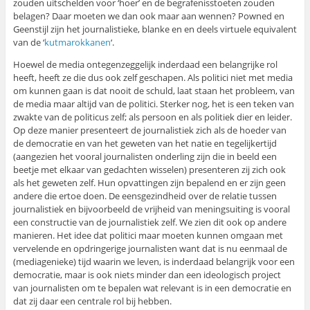
zouden uitschelden voor ‘hoer’ en de begrafenisstoeten zouden
belagen? Daar moeten we dan ook maar aan wennen? Powned en
Geenstijl zijn het journalistieke, blanke en en deels virtuele equivalent
van de ‘
kutmarokkanen
‘.
Hoewel de media ontegenzeggelijk inderdaad een belangrijke rol
heeft, heeft ze die dus ook zelf geschapen. Als politici niet met media
om kunnen gaan is dat nooit de schuld, laat staan het probleem, van
de media maar altijd van de politici. Sterker nog, het is een teken van
zwakte van de politicus zelf; als persoon en als politiek dier en leider.
Op deze manier presenteert de journalistiek zich als de hoeder van
de democratie en van het geweten van het natie en tegelijkertijd
(aangezien het vooral journalisten onderling zijn die in beeld een
beetje met elkaar van gedachten wisselen) presenteren zij zich ook
als het geweten zelf. Hun opvattingen zijn bepalend en er zijn geen
andere die ertoe doen. De eensgezindheid over de relatie tussen
journalistiek en bijvoorbeeld de vrijheid van meningsuiting is vooral
een constructie van de journalistiek zelf. We zien dit ook op andere
manieren. Het idee dat politici maar moeten kunnen omgaan met
vervelende en opdringerige journalisten want dat is nu eenmaal de
(mediagenieke) tijd waarin we leven, is inderdaad belangrijk voor een
democratie, maar is ook niets minder dan een ideologisch project
van journalisten om te bepalen wat relevant is in een democratie en
dat zij daar een centrale rol bij hebben.