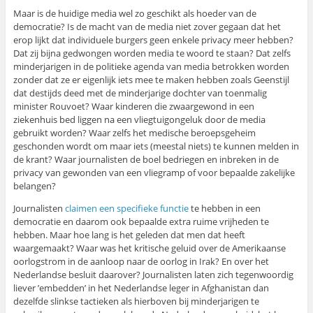
Maar is de huidige media wel zo geschikt als hoeder van de
democratie? Is de macht van de media niet zover gegaan dat het
erop lijkt dat individuele burgers geen enkele privacy meer hebben?
Dat zij bijna gedwongen worden media te woord te staan? Dat zelfs
minderjarigen in de politieke agenda van media betrokken worden
zonder dat ze er eigenlijk iets mee te maken hebben zoals Geenstijl
dat destijds deed met de minderjarige dochter van toenmalig
minister Rouvoet? Waar kinderen die zwaargewond in een
ziekenhuis bed liggen na een vliegtuigongeluk door de media
gebruikt worden? Waar zelfs het medische beroepsgeheim
geschonden wordt om maar iets (meestal niets) te kunnen melden in
de krant? Waar journalisten de boel bedriegen en inbreken in de
privacy van gewonden van een vliegramp of voor bepaalde zakelijke
belangen?
Journalisten
claimen een specifieke functie
te hebben in een
democratie en daarom ook bepaalde extra ruime vrijheden te
hebben. Maar hoe lang is het geleden dat men dat heeft
waargemaakt? Waar was het kritische geluid over de Amerikaanse
oorlogstrom in de aanloop naar de oorlog in Irak? En over het
Nederlandse besluit daarover? Journalisten laten zich tegenwoordig
liever ’embedden’ in het Nederlandse leger in Afghanistan dan
dezelfde slinkse tactieken als hierboven bij minderjarigen te