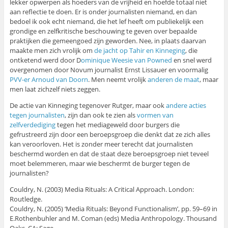
lekker opwerpen als hoeders van de vrijheid en hoefde totaal niet
aan reflectie te doen. Er is onder journalisten niemand, en dan
bedoel ik ook echt niemand, die het lef heeft om publiekelijk een
grondige en zelfkritische beschouwing te geven over bepaalde
praktijken die gemeengoed zijn geworden. Nee, in plaats daarvan
maakte men zich vrolijk om
de jacht op Tahir en Kinneging
, die
ontketend werd door D
ominique Weesie van Powned
en snel werd
overgenomen door Novum journalist Ernst Lissauer en voormalig
PVV-er Arnoud van Doorn
. Men neemt vrolijk
anderen de maat
, maar
men laat zichzelf niets zeggen.
De actie van Kinneging tegenover Rutger, maar ook
andere acties
tegen journalisten
, zijn dan ook te zien als
vormen van
zelfverdediging
tegen het mediageweld door burgers die
gefrustreerd zijn door een beroepsgroep die denkt dat ze zich alles
kan veroorloven. Het is zonder meer terecht dat journalisten
beschermd worden en dat de staat deze beroepsgroep niet teveel
moet belemmeren, maar wie beschermt de burger tegen de
journalisten?
Couldry, N. (2003) Media Rituals: A Critical Approach. London:
Routledge.
Couldry, N. (2005) ‘Media Rituals: Beyond Functionalism’, pp. 59–69 in
E.Rothenbuhler and M. Coman (eds) Media Anthropology. Thousand