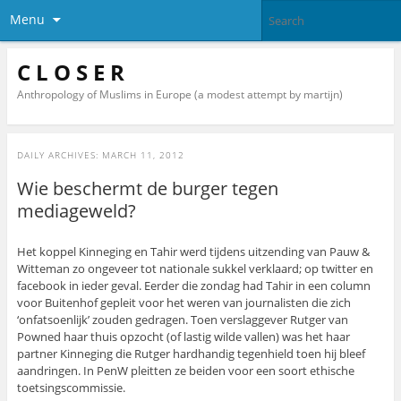
Menu
C L O S E R
Anthropology of Muslims in Europe (a modest attempt by martijn)
DAILY ARCHIVES:
MARCH 11, 2012
Wie beschermt de burger tegen
mediageweld?
Het koppel Kinneging en Tahir werd tijdens uitzending van Pauw &
Witteman zo ongeveer tot nationale sukkel verklaard; op twitter en
facebook in ieder geval. Eerder die zondag had Tahir in een column
voor Buitenhof gepleit voor het weren van journalisten die zich
‘onfatsoenlijk’ zouden gedragen. Toen verslaggever Rutger van
Powned haar thuis opzocht (of lastig wilde vallen) was het haar
partner Kinneging die Rutger hardhandig tegenhield toen hij bleef
aandringen. In PenW pleitten ze beiden voor een soort ethische
toetsingscommissie.