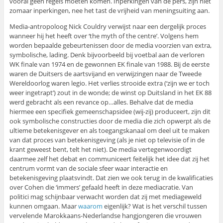
vooral geen regels moeten komen. Inperkingen van de pers, zijn niet
zomaar inperkingen, nee het tast de vrijheid van meningsuiting aan.
Media-antropoloog Nick Couldry verwijst naar een dergelijk proces
wanneer hij het heeft over ‘the myth of the centre’. Volgens hem
worden bepaalde gebeurtenissen door de media voorzien van extra,
symbolische, lading. Denk bijvoorbeeld bij voetbal aan de verloren
WK finale van 1974 en de gewonnen EK finale van 1988. Bij de eerste
waren de Duitsers de aartsvijand en verwijzingen naar de Tweede
Wereldoorlog waren legio. Het verlies strooide extra (‘zijn we er toch
weer ingetrapt’) zout in de wonde; de winst op Duitsland in het EK 88
werd gebracht als een revance op…alles. Behalve dat de media
hiermee een specifiek gemeenschapsidee (wij-zij) produceert, zijn dit
ook symbolische constructies door de media die zich opwerpt als de
ultieme betekenisgever en als toegangskanaal om deel uit te maken
van dat proces van betekenisgeving (als je niet op televisie of in de
krant geweest bent, telt het niet). De media vertegenwoordigt
daarmee zelf het debat en communiceert feitelijk het idee dat zij het
centrum vormt van de sociale sfeer waar interactie en
betekenisgeving plaatsvindt. Dat zien we ook terug in de kwalificaties
over Cohen die ‘immers’ gefaald heeft in deze mediacratie. Van
politici mag schijnbaar verwacht worden dat zij met mediageweld
kunnen omgaan. Maar
waarom
eigenlijk? Wat is het verschil tussen
vervelende Marokkaans-Nederlandse hangjongeren die vrouwen