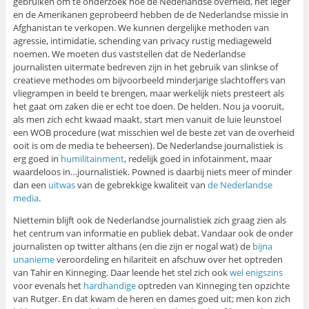
gebruiken om te onderzoek hoe de Nederlandse overheid, het leger
en de Amerikanen geprobeerd hebben de de Nederlandse missie in
Afghanistan te verkopen. We kunnen dergelijke methoden van
agressie, intimidatie, schending van privacy rustig mediageweld
noemen. We moeten dus vaststellen dat de Nederlandse
journalisten uitermate bedreven zijn in het gebruik van slinkse of
creatieve methodes om bijvoorbeeld minderjarige slachtoffers van
vliegrampen in beeld te brengen, maar werkelijk niets presteert als
het gaat om zaken die er echt toe doen. De helden. Nou ja vooruit,
als men zich echt kwaad maakt, start men vanuit de luie leunstoel
een WOB procedure (wat misschien wel de beste zet van de overheid
ooit is om de media te beheersen). De Nederlandse journalistiek is
erg goed in
humilitainment
, redelijk goed in infotainment, maar
waardeloos in…journalistiek. Powned is daarbij niets meer of minder
dan een
uitwas
van de gebrekkige kwaliteit van
de Nederlandse
media
.
Niettemin blijft ook de Nederlandse journalistiek zich graag zien als
het centrum van informatie en publiek debat. Vandaar ook de onder
journalisten op twitter althans (en die zijn er nogal wat) de
bijna
unanieme
veroordeling en hilariteit en afschuw over het optreden
van Tahir en Kinneging. Daar leende het stel zich ook
wel enigszins
voor evenals het
hardhandige
optreden van Kinneging ten opzichte
van Rutger. En dat kwam de heren en dames goed uit; men kon zich