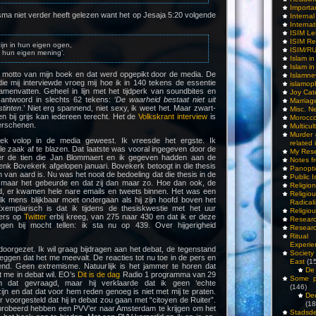
Importa
ma niet verder heeft gelezen want het op Jesaja 5:20 volgende
Interna
Internat
ISIM Le
ISIM Re
zijn in hun eigen ogen,
ISIM/R
r hun eigen mening’.
Islam i
Islam i
et motto van mijn boek en dat werd opgepikt door de media. De
Islamn
 die mij interviewde vroeg mij hoe ik in 140 tekens de essentie
islamop
menvatten. Geheel in lijn met het tijdperk van soundbites en
Joy Cat
 antwoord in slechts 62 tekens: ‘
De waarheid bestaat niet uit
Marriag
stinten
.’ Niet erg spannend, niet sexy, ik weet het. Maar zwart-
Misc. N
ng en bij grijs kan iedereen terecht. Het de
Volkskrant interview
is
Morocc
erschenen.
Multicul
Murder
oek volop in de media geweest. Ik vreesde het ergste. Ik
related 
e zaak af te blazen. Dat laatste was vooral ingegeven door de
My Res
over de tien die Jan Blommaert en ik gegeven hadden aan de
Notes f
nk Bovekerk afgelopen januari. Bovekerk betoogt in die thesis
Panopti
 van aard is. Nu was het nooit de bedoeling dat die thesis in de
Public I
maar het gebeurde en dat zij dan maar zo. Hoe dan ook, de
Religio
d, er kwamen hele nare emails en tweets binnen. Het was een
Relig
lk mens blijkbaar moet ondergaan als hij zijn hoofd boven het
Radicali
Exemplarisch is dat ik tijdens de thesiskwestie met het uur
Religio
gers op
Twitter
erbij kreeg, van 275 naar 430 en dat ik er deze
Researc
gen bij mocht tellen: ik sta nu op 439. Over hijgerigheid
Researc
Ritua
Experie
oorgezet. Ik wil graag bijdragen aan het debat, de tegenstand
Society 
 zeggen dat het me meevalt. De reacties tot nu toe in de pers en
East
(1
lend. Geen extremisme. Natuurlijk is het jammer te horen dat
De 
 me in debat wil. EO’s
Dit is de dag
Radio 1 programma van 29
Some pe
em dat gevraagd, maar hij verklaarde dat ik geen ‘echte
(146)
jn en dat dat voor hem reden genoeg is niet met mij te praten.
De
r voorgesteld dat hij in debat zou gaan met “citoyen de Ruiter”.
(18
robeerd hebben een PVV’er naar Amsterdam te krijgen om het
Stadsde