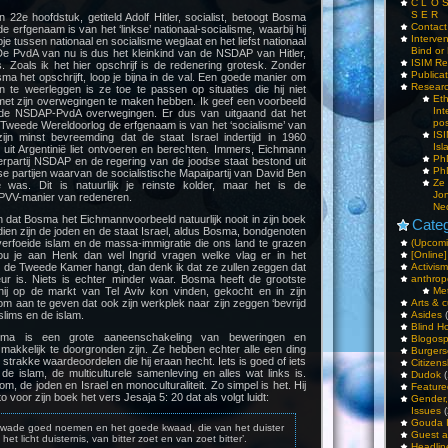
C L O 
S E R
n 22e hoofdstuk, getiteld Adolf Hitler, socialist, betoogt Bosma
Contac
de erfgenaam is van het ‘linkse’ nationaal-socialisme, waarbij hij
Interv
e tussen nationaal en socialisme weglaat en het liefst nationaal
Bind or 
De PvdA van nu is dus het kleinkind van de NSDAP van Hitler,
ISIM Re
 Zoals ik het hier opschrijf is de redenering grotesk. Zonder
Publica
a het opschrijft, loop je bijna in de val. Een goede manier om
Resear
 te weerleggen is ze toe te passen op situaties die hij niet
Et
met zijn overwegingen te maken hebben. Ik geef een voorbeeld
Int
 de NSDAP-PvdA overwegingen. Er dus van uitgaand dat het
pos
 Tweede Wereldoorlog de erfgenaam is van het ‘socialisme’ van
IS
zijn minst bevreemding dat de staat Israel indertijd in 1960
Isl
uit Argentinië liet ontvoeren en berechten. Immers, Eichmann
PhD
erpartij NSDAP en de regering van de joodse staat bestond uit
PhD
rse partijen waarvan de socialistische Mapaipartij van David Ben
Ze
 was. Dit is natuurlijk je reinste kolder, maar het is de
Jo
PVV-manier van redeneren.
Ne
n dat Bosma het Eichmannvoorbeeld natuurlijk nooit in zijn boek
Categ
en zijn de joden en de staat Israel, aldus Bosma, bondgenoten
 verfoeide islam en de massa-immigratie die ons land te grazen
(Upcomi
 je aan Henk dan wel Ingrid vragen welke vlag er in het
[Online]
 de Tweede Kamer hangt, dan denk ik dat ze zullen zeggen dat
Activism
eur is. Niets is echter minder waar. Bosma heeft de grootste
anthrop
 hij op de markt van Tel Aviv kon vinden, gekocht en in zijn
Me
 aan te geven dat ook zijn werkplek naar zijn zeggen ‘bevrijd
Arts & c
oslims en de islam.
Asides
(
Blind H
ma is een grote aaneenschakeling van beweringen en
Blogos
 makkelijk te doorgronden zijn. Ze hebben echter alle een ding
Burgers
strakke waardeoordelen die hij eraan hecht. Iets is goed of iets
Citizens
: de islam, de multiculturele samenleving en alles wat links is.
Dudok
(
m, de joden en Israel en monoculturaliteit. Zo simpel is het. Hij
Feature
o voor zijn boek het vers Jesaja 5: 20 dat als volgt luidt:
Gender
Issues
(
Gouda 
kwade goed noemen en het goede kwaad, die van het duister
Guest a
et licht duisternis, van bitter zoet en van zoet bitter’.
Headlin