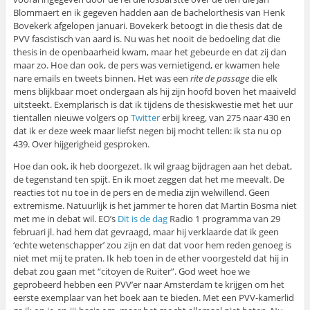
Blommaert en ik gegeven hadden aan de bachelorthesis van Henk
Bovekerk afgelopen januari. Bovekerk betoogt in die thesis dat de
PVV fascistisch van aard is. Nu was het nooit de bedoeling dat die
thesis in de openbaarheid kwam, maar het gebeurde en dat zij dan
maar zo. Hoe dan ook, de pers was vernietigend, er kwamen hele
nare emails en tweets binnen. Het was een
rite de passage
die elk
mens blijkbaar moet ondergaan als hij zijn hoofd boven het maaiveld
uitsteekt. Exemplarisch is dat ik tijdens de thesiskwestie met het uur
tientallen nieuwe volgers op
Twitter
erbij kreeg, van 275 naar 430 en
dat ik er deze week maar liefst negen bij mocht tellen: ik sta nu op
439. Over hijgerigheid gesproken.
Hoe dan ook, ik heb doorgezet. Ik wil graag bijdragen aan het debat,
de tegenstand ten spijt. En ik moet zeggen dat het me meevalt. De
reacties tot nu toe in de pers en de media zijn welwillend. Geen
extremisme. Natuurlijk is het jammer te horen dat Martin Bosma niet
met me in debat wil. EO’s
Dit is de dag
Radio 1 programma van 29
februari jl. had hem dat gevraagd, maar hij verklaarde dat ik geen
‘echte wetenschapper’ zou zijn en dat dat voor hem reden genoeg is
niet met mij te praten. Ik heb toen in de ether voorgesteld dat hij in
debat zou gaan met “citoyen de Ruiter”. God weet hoe we
geprobeerd hebben een PVV’er naar Amsterdam te krijgen om het
eerste exemplaar van het boek aan te bieden. Met een PVV-kamerlid