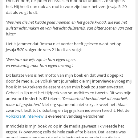
christendom, de joden en Israel en monoculturaliteit. Zo simpel is
het. Hij heeft dan ook als motto voor zijn boek het vers Jesaja 5: 20
dat als volgt luidt:
‘Wee hen die het kwade goed noemen en het goede kwaad, die van het
duister licht maken en van het licht duisternis, van bitter zoet en van zoet
bitter’.
Het is jammer dat Bosma niet verder heeft gelezen want het op
Jesaja 5:20 volgende vers 21 luidt als volgt:
‘Wee hun die wijs zijn in hun eigen ogen,
en verstandig naar hun eigen mening’.
Dit laatste vers is het motto van mijn boek en dat werd opgepikt
door de media. De Volkskrant journalist die mij interviewde vroeg mij
hoe ik in 140 tekens de essentie van mijn boek zou samenvatten.
Geheel in lijn met het tijdperk van soundbites en tweets. Dit was mijn
antwoord in slechts 62 tekens: ‘
De waarheid bestaat niet uit zwartwit,
maar uit grijstinten
.’ Niet erg spannend, niet sexy, ik weet het. Maar
zwart-wit leidt tot uitsluiting en bij grijs kan iedereen terecht. Het de
Volkskrant interview
is eveneens vandaag verschenen.
Inmiddels is mijn boek volop in de media geweest. Ik vreesde het
ergste. Ik overwoog zelfs de hele zaak af te blazen. Dat laatste was
vooral ingegeven door de rel die losbarstte over de tien die Jan