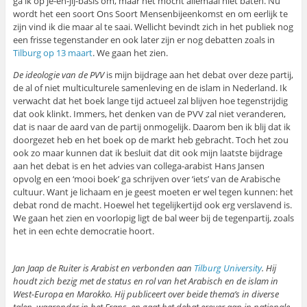
ga ik op je-en-jij-basis om, maar het mocht allemaal niet baten. Nu
wordt het een soort Ons Soort Mensenbijeenkomst en om eerlijk te
zijn vind ik die maar al te saai. Wellicht bevindt zich in het publiek nog
een frisse tegenstander en ook later zijn er nog debatten zoals in
Tilburg op 13 maart
. We gaan het zien.
De ideologie van de PVV
is mijn bijdrage aan het debat over deze partij,
de al of niet multiculturele samenleving en de islam in Nederland. Ik
verwacht dat het boek lange tijd actueel zal blijven hoe tegenstrijdig
dat ook klinkt. Immers, het denken van de PVV zal niet veranderen,
dat is naar de aard van de partij onmogelijk. Daarom ben ik blij dat ik
doorgezet heb en het boek op de markt heb gebracht. Toch het zou
ook zo maar kunnen dat ik besluit dat dit ook mijn laatste bijdrage
aan het debat is en het advies van collega-arabist Hans Jansen
opvolg en een ‘mooi boek’ ga schrijven over ‘iets’ van de Arabische
cultuur. Want je lichaam en je geest moeten er wel tegen kunnen: het
debat rond de macht. Hoewel het tegelijkertijd ook erg verslavend is.
We gaan het zien en voorlopig ligt de bal weer bij de tegenpartij, zoals
het in een echte democratie hoort.
Jan Jaap de Ruiter is Arabist en verbonden aan
Tilburg University
. Hij
houdt zich bezig met de status en rol van het Arabisch en de islam in
West-Europa en Marokko. Hij publiceert over beide thema’s in diverse
talen, waaronder in het Frans, en gaat het debat erover aan in nationale