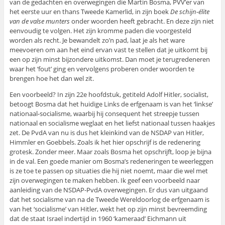
van de gedachten en overwegingen die Martin Bosma, PVV’er van
het eerste uur en thans Tweede Kamerlid, in zijn boek
De schijn-élite
van de valse munters
onder woorden heeft gebracht. En deze zijn niet
eenvoudig te volgen. Het zijn kromme paden die voorgesteld
worden als recht. Je bewandelt zo’n pad, laat je als het ware
meevoeren om aan het eind ervan vast te stellen dat je uitkomt bij
een op zijn minst bijzondere uitkomst. Dan moet je terugredeneren
waar het ‘fout’ ging en vervolgens proberen onder woorden te
brengen hoe het dan wel zit.
Een voorbeeld? In zijn 22e hoofdstuk, getiteld Adolf Hitler, socialist,
betoogt Bosma dat het huidige Links de erfgenaam is van het ‘linkse’
nationaal-socialisme, waarbij hij consequent het streepje tussen
nationaal en socialisme weglaat en het liefst nationaal tussen haakjes
zet. De PvdA van nu is dus het kleinkind van de NSDAP van Hitler,
Himmler en Goebbels. Zoals ik het hier opschrijf is de redenering
grotesk. Zonder meer. Maar zoals Bosma het opschrijft, loop je bijna
in de val. Een goede manier om Bosma’s redeneringen te weerleggen
is ze toe te passen op situaties die hij niet noemt, maar die wel met
zijn overwegingen te maken hebben. Ik geef een voorbeeld naar
aanleiding van de NSDAP-PvdA overwegingen. Er dus van uitgaand
dat het socialisme van na de Tweede Wereldoorlog de erfgenaam is
van het ‘socialisme’ van Hitler, wekt het op zijn minst bevreemding
dat de staat Israel indertijd in 1960 ‘kameraad’ Eichmann uit