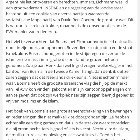
Argentinië liet ontvoeren en berechten. Immers, Eichmann was lid
van grootvaderpartij NSDAP en de regering van de joodse staat
bestond uit een coalitie van diverse partijen waarvan de
socialistische Mapaipartij van David Ben Goerion de grootste was. Dit
is natuurlijk je reinste kolder, maar het is de consequentie van de
PVV-manier van redeneren.
Het viel te verwachten dat Bosma het Eichmannvoorbeeld natuurlijk
nooit in zijn boek zou opnemen. Bovendien zijn de joden en de staat
Israel, aldus Bosma, bondgenoten in de strijd tegen de verfoeide
islam en de massa-immigratie die ons land te grazen hebben
genomen. Zou je aan Henk dan wel Ingrid vragen welke vlag er in het
kantoor van Bosma in de Tweede Kamer hangt, dan denk ik dat ze
zullen zeggen dat dat Neêrlands driekleur is. Niets is echter minder
waar. Bosma heeft de grootste Israëlische vlag die hij op de markt
van Tel Aviv kon vinden, gekocht en in zijn kantoor opgehangen om
aan te geven dat ook zijn werkplek naar zijn zeggen ‘bevrijd gebied’ is:
vrij van moslims en de islam.
Het boek van Bosma is een grote aaneenschakeling van beweringen
en redeneringen die niet makkelijk te doorgronden zijn. Ze hebben
echter alle een ding gemeen en dat zijn de strakke waardeoordelen
die hij eraan hecht. Iets is goed of iets is slecht. Slecht zijn: de islam,
de multiculturele samenleving en alles wat links is. Goed is het