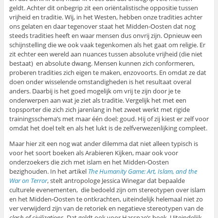
geldt. Achter dit onbegrip zit een oriëntalistische oppositie tussen
vrijheid en traditie. Wij, in het Westen, hebben onze tradities achter
ons gelaten en daar tegenover staat het Midden-Oosten dat nog
steeds tradities heeft en waar mensen dus onvrij zijn. Opnieuw een
schijnstelling die we ook vaak tegenkomen als het gaat om religie. Er
zit echter een wereld aan nuances tussen absolute vrijheid (die niet
bestaat) en absolute dwang. Mensen kunnen zich conformeren,
proberen tradities zich eigen te maken, enzovoorts. En omdat ze dat
doen onder wisselende omstandigheden is het resultaat overal
anders. Daarbij is het goed mogelijk om vrij te zijn door je te
onderwerpen aan wat je ziet als traditie. Vergelijk het met een
topsporter die zich zich jarenlang in het zweet werkt met rigide
trainingsschema’s met maar één doel: goud. Hij of zij kiest er zelf voor
omdat het doel telt en als het lukt is de zelfverwezenlijking compleet.
Maar hier zit een nog wat ander dilemma dat niet alleen typisch is
voor het soort boeken als Arabieren Kijken, maar ook voor
onderzoekers die zich met islam en het Midden-Oosten
bezighouden. In het artikel
The Humanity Game: Art, Islam, and the
War on Terror
, stelt antropologe Jessica Winegar dat bepaalde
culturele evenementen, die bedoeld zijn om stereotypen over islam
en het Midden-Oosten te ontkrachten, uiteindelijk helemaal niet zo
ver verwijderd zijn van de retoriek en negatieve stereotypen van de
clash of civilizations
. Dat geldt ook voor Hassnae’s boek. Uiteindelijk