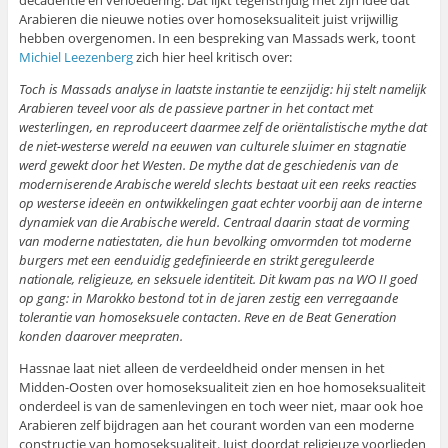
decadentie en verloedering. Dat lijkt tegenstrijdig met zijn idee dat
Arabieren die nieuwe noties over homoseksualiteit juist vrijwillig
hebben overgenomen. In een bespreking van Massads werk, toont
Michiel Leezenberg
zich hier heel kritisch over:
Toch is Massads analyse in laatste instantie te eenzijdig: hij stelt namelijk
Arabieren teveel voor als de passieve partner in het contact met
westerlingen, en reproduceert daarmee zelf de oriëntalistische mythe dat
de niet-westerse wereld na eeuwen van culturele sluimer en stagnatie
werd gewekt door het Westen. De mythe dat de geschiedenis van de
moderniserende Arabische wereld slechts bestaat uit een reeks reacties
op westerse ideeën en ontwikkelingen gaat echter voorbij aan de interne
dynamiek van die Arabische wereld. Centraal daarin staat de vorming
van moderne natiestaten, die hun bevolking omvormden tot moderne
burgers met een eenduidig gedefinieerde en strikt gereguleerde
nationale, religieuze, en seksuele identiteit. Dit kwam pas na WO II goed
op gang: in Marokko bestond tot in de jaren zestig een verregaande
tolerantie van homoseksuele contacten. Reve en de Beat Generation
konden daarover meepraten.
Hassnae laat niet alleen de verdeeldheid onder mensen in het
Midden-Oosten over homoseksualiteit zien en hoe homoseksualiteit
onderdeel is van de samenlevingen en toch weer niet, maar ook hoe
Arabieren zelf bijdragen aan het courant worden van een moderne
constructie van homoseksualiteit. Juist doordat religieuze voorlieden