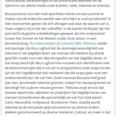
nationalisme, veranderingen in de universitaire werelden en de
opkomst van allerlei media zoals kranten, radio, televisie en internet.
Bouazza kiest voor een heel specifieke manier om een portret te
maken van de Arabische wereld: wat verschijnt er zoal op televisie? Ik
heb recensenten gezien die zich afvragen wat daar de waarde van is,
maar volgens mij is het een voltreffer. In de laatste 50-60 jaar zijn het
juist technologische ontwikkelingen geweest die het onderscheid
tussen het Oosten en het Westen onder druk zetten. In een
beroemd essay
The Interpretation of Culture(s) After Television
stelde
antropologe Lila Abu-Lughod dat de alomtegenwoordigheid van
televisie in het dagelijks leven van mensen dit medium bij uitstek
geschikt maakt voor een rijke etnografie van dat dagelijks leven. In
dat essay beschrijft Abu-Lughod hoe vrouwen zich identificeren met
de beslommeringen die in tal van tv-programma’s zoals soaps te zien
zijn en zich tegelijkertijd ook realiseren dat die soaps gaan over een
andere wereld dan die van hen. Zoals Hassnae Bouazza heel goed
laat zien, doorbreekt televisie grenzen, schept het nieuwe grenzen en
bevestigt het oude en nieuwe grenzen. Televisie zorgt ervoor dat
nieuwe repertoires, debatten en praktijken het dagelijks leven van
mensen binnenkomen die aanvankelijk ver van hun bed waren:
Cairo, Alexandrië, Hollywood, Mumbai en Tokio. Daarbij wordt
televisie op de ene plaats geproduceerd en op diverse andere
plekken geconsumeerd op diverse manieren. Cultuur, en meer in het