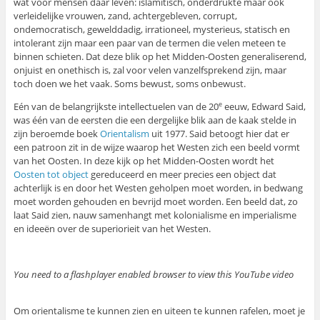
wat voor mensen daar leven: islamitisch, onderdrukte maar ook
verleidelijke vrouwen, zand, achtergebleven, corrupt,
ondemocratisch, gewelddadig, irrationeel, mysterieus, statisch en
intolerant zijn maar een paar van de termen die velen meteen te
binnen schieten. Dat deze blik op het Midden-Oosten generaliserend,
onjuist en onethisch is, zal voor velen vanzelfsprekend zijn, maar
toch doen we het vaak. Soms bewust, soms onbewust.
Eén van de belangrijkste intellectuelen van de 20
eeuw, Edward Said,
e
was één van de eersten die een dergelijke blik aan de kaak stelde in
zijn beroemde boek
Orientalism
uit 1977. Said betoogt hier dat er
een patroon zit in de wijze waarop het Westen zich een beeld vormt
van het Oosten. In deze kijk op het Midden-Oosten wordt het
Oosten tot object
gereduceerd en meer precies een object dat
achterlijk is en door het Westen geholpen moet worden, in bedwang
moet worden gehouden en bevrijd moet worden. Een beeld dat, zo
laat Said zien, nauw samenhangt met kolonialisme en imperialisme
en ideeën over de superiorieit van het Westen.
You need to a flashplayer enabled browser to view this YouTube video
Om orientalisme te kunnen zien en uiteen te kunnen rafelen, moet je