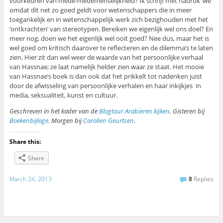
voorkeuren van mede-medemenselijkheid? Ik schrijf met nadruk ‘we’
omdat dit net zo goed geldt voor wetenschappers die in meer
toegankelijk en in wetenschappelijk werk zich bezighouden met het
‘ontkrachten’ van stereotypen. Bereiken we eigenlijk wel ons doel? En
meer nog, doen we het eigenlijk wel ooit goed? Nee dus, maar het is
wel goed om kritisch daarover te reflecteren en de dilemma’s te laten
zien. Hier zit dan wel weer de waarde van het persoonlijke verhaal
van Hassnae; ze laat namelijk helder zien waar ze staat. Het mooie
van Hassnae’s boek is dan ook dat het prikkelt tot nadenken juist
door de afwisseling van persoonlijke verhalen en haar inkijkjes in
media, seksualiteit, kunst en cultuur.
Geschreven in het kader van de
Blogtour Arabieren kijken
. Gisteren bij
Boekenbijlage
. Morgen bij
Carolien Geurtsen
.
Share this:
Share
March 24, 2013
8
Replies