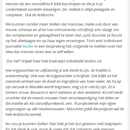
mensen als een monolithisch blok beschrijven en die je in je
comfortabele oordelen bevestigen. De realiteit is altijd gelaagder en
complexer . Ook de Arabische.
We kunnen zonder meer stellen dat Hassnae, mede ook door een
mooie, scherpe en af en toe ontroerende schrijfstijl, erin slaagt om
die complexiteit en gelaagdheid te laten zien. Juist doordat ze focust
op het alledaagse en op haar eigen ervaringen. Toch wist Volkskrant
journalist
Muller
in een bespreking het volgende te melden over het
idee dat mensen doen wat ze zelf willen:
Zou het? Vrijwel haar hele boek wijst onbedoeld anders uit.
Hoe vrijgevochten en zelfstandig je ook denkt te zijn, de traditie is
onbarmhartig. Ook voor de vrijgevochten schrijfster. Dat blijkt uit het
roerende verhaal over de dood en begrafenis van haar vader. Als hij op
zijn verzoek in Marokko wordt begraven, mag zij er niet bij zijn. Ze is
immers vrouw. Bouazza is eerst radeloos en dan woedend. Al snel merkt
ze echter dat de meeste vrouwen haar verontwaardiging niet delen en
die traditie als iets vanzelfsprekends zien. ‘Ik projecteerde mijn eigen
ongenoegen op alle moslimvrouwen.’ Misschien geldt die projectie wel de
hele Arabische wereld.
Nu zou je kunnen stellen ‘dan heb je het dus gewoon niet begrepen’.
En dat denk ik ook, maar ik vrees dat dat onbegrip vele mensen