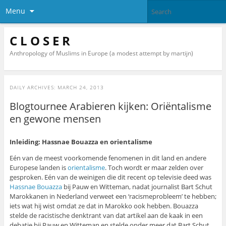
Menu
C L O S E R
Anthropology of Muslims in Europe (a modest attempt by martijn)
DAILY ARCHIVES:
MARCH 24, 2013
Blogtournee Arabieren kijken: Oriëntalisme
en gewone mensen
Inleiding: Hassnae Bouazza en orientalisme
Eén van de meest voorkomende fenomenen in dit land en andere
Europese landen is
orientalisme
. Toch wordt er maar zelden over
gesproken. Eén van de weinigen die dit recent op televisie deed was
Hassnae Bouazza
bij Pauw en Witteman, nadat journalist Bart Schut
Marokkanen in Nederland verweet een ‘racismeprobleem’ te hebben;
iets wat hij wist omdat ze dat in Marokko ook hebben. Bouazza
stelde de racistische denktrant van dat artikel aan de kaak in een
debatje bij Pauw en Witteman en stelde onder meer dat Bart Schut