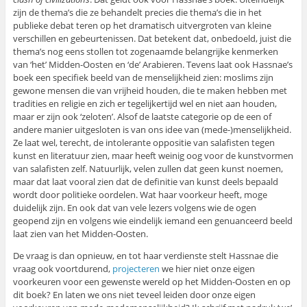
zijn de thema’s die ze behandelt precies die thema’s die in het
publieke debat teren op het dramatisch uitvergroten van kleine
verschillen en gebeurtenissen. Dat betekent dat, onbedoeld, juist die
thema’s nog eens stollen tot zogenaamde belangrijke kenmerken
van ‘het’ Midden-Oosten en ‘de’ Arabieren. Tevens laat ook Hassnae’s
boek een specifiek beeld van de menselijkheid zien: moslims zijn
gewone mensen die van vrijheid houden, die te maken hebben met
tradities en religie en zich er tegelijkertijd wel en niet aan houden,
maar er zijn ook ‘zeloten’. Alsof de laatste categorie op de een of
andere manier uitgesloten is van ons idee van (mede-)menselijkheid.
Ze laat wel, terecht, de intolerante oppositie van salafisten tegen
kunst en literatuur zien, maar heeft weinig oog voor de kunstvormen
van salafisten zelf. Natuurlijk, velen zullen dat geen kunst noemen,
maar dat laat vooral zien dat de definitie van kunst deels bepaald
wordt door politieke oordelen. Wat haar voorkeur heeft, moge
duidelijk zijn. En ook dat van vele lezers volgens wie de ogen
geopend zijn en volgens wie eindelijk iemand een genuanceerd beeld
laat zien van het Midden-Oosten.
De vraag is dan opnieuw, en tot haar verdienste stelt Hassnae die
vraag ook voortdurend,
projecteren
we hier niet onze eigen
voorkeuren voor een gewenste wereld op het Midden-Oosten en op
dit boek? En laten we ons niet teveel leiden door onze eigen