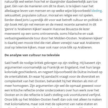
natuurlijk wel weten hoe het er daarginder daadwerkelijk aan toe
gaat. Eén van de manieren om dit te doen, is te kijken naar het
alledaagse leven van mensen en op welke wijze bijvoorbeeld
kleding
,
seksualiteit, populaire cultuur, moraal en religie een rol spelen.
Eerder deed Joris Luyendijk dit voor wat betreft cultuur en politiek in
zijn boek
Het zijn net mensen
en de meest recente aanwinst in dit
‘genre’ is ‘Arabieren Kijken’ waarin Hassnae Bouazza de lezer
meeneemt op een soms ontroerende, soms hilarische en vaak
verbazingwekkende tour door het Midden-Oosten. ‘Arabieren kijken’
is daarbij een mooie titel die niet alleen verwijst naar wat Arabieren
zoal op televisie kijken, maar ook naar onze blik op Arabieren.
De analyse van cultuur na televisie
Said heeft de nodige kritiek gekregen op zijn stelling. Hij baseert zijn
argumenten voornamelijk op Frankrijk en Engeland, met hun lange
koloniale geschiedenis, en negeert bijvoorbeeld de Duitse invloed op
de orientalistiek. En waar hij aandacht vraagt voor de diversiteit en
complexiteit van het Oosten, behandelt hij het Westen als min of
meer homogeen. Zijn argumenten zijn wel de opmaat geweest voor
een kritische reflectie onder onderzoekers over hun werk over het
Oosten en in die reflectie is Said’s stelling ook voortdurend verfijnd.
Onze blik op het Midden-Oosten heeft dan ook niet alleen te maken
met kolonialisme, maar ook met de opkomst van natie-staten en