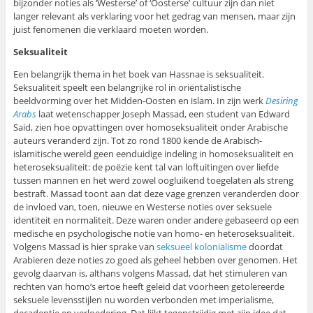
bijzonder noties als ‘Westerse’ of ‘Oosterse’ cultuur zijn dan niet
langer relevant als verklaring voor het gedrag van mensen, maar zijn
juist fenomenen die verklaard moeten worden.
Seksualiteit
Een belangrijk thema in het boek van Hassnae is seksualiteit.
Seksualiteit speelt een belangrijke rol in oriëntalistische
beeldvorming over het Midden-Oosten en islam. In zijn werk
Desiring
Arabs
laat wetenschapper Joseph Massad, een student van Edward
Said, zien hoe opvattingen over homoseksualiteit onder Arabische
auteurs veranderd zijn. Tot zo rond 1800 kende de Arabisch-
islamitische wereld geen eenduidige indeling in homoseksualiteit en
heteroseksualiteit: de poëzie kent tal van loftuitingen over liefde
tussen mannen en het werd zowel oogluikend toegelaten als streng
bestraft. Massad toont aan dat deze vage grenzen veranderden door
de invloed van, toen, nieuwe en Westerse noties over seksuele
identiteit en normaliteit. Deze waren onder andere gebaseerd op een
medische en psychologische notie van homo- en heteroseksualiteit.
Volgens Massad is hier sprake van
seksueel kolonialisme
doordat
Arabieren deze noties zo goed als geheel hebben over genomen. Het
gevolg daarvan is, althans volgens Massad, dat het stimuleren van
rechten van homo’s ertoe heeft geleid dat voorheen getolereerde
seksuele levensstijlen nu worden verbonden met imperialisme,