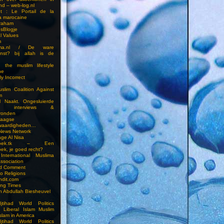
nd – web-log.nl
et : Le Portail de la
a marocaine
vraham
esBlogje
l Values
m
ima.nl / De ware
enst? bij allah is de
 the muslim lifestyle
ne
ly Incorrect
slim Coalition Against
m
l Naakt. Ongesluierde
es, interviews &
ronden
aagse
waardigheden…
 News Network
ge Al Nisa
ddoek.tk – Een
ek, je goed recht?
International Muslima
Association
ed Comment
to Religions
ndit.com
ting Times
an Abdullah Biesheuvel
jtihad World Politics
n Liberal Islam Muslim
slam in America
jtihad World Politics