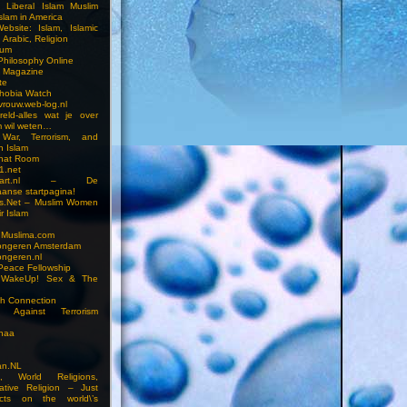
n Liberal Islam Muslim
slam in America
ebsite: Islam, Islamic
 Arabic, Religion
rum
 Philosophy Online
a Magazine
te
hobia Watch
vrouw.web-log.nl
reld-alles wat je over
m wil weten…
 War, Terrorism, and
n Islam
Chat Room
1.net
cstart.nl – De
anse startpagina!
s.Net – Muslim Women
r Islam
 Muslima.com
ongeren Amsterdam
ongeren.nl
Peace Fellowship
 WakeUp! Sex & The
h Connection
s Against Terrorism
inaa
n.NL
on, World Religions,
ative Religion – Just
cts on the world\’s