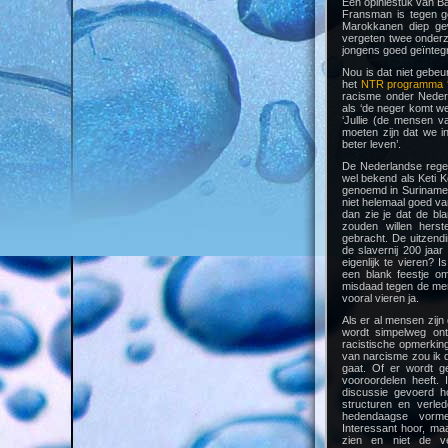
Een opiniestuk van Ba
Fransman is tegen ge
Marokkanen diep gew
vergeten twee onder
jongens goed geïntegr
Nou is dat niet gebe
het
NTR programma ‘
racisme onder Neder
als ‘de neger komt we
‘Jullie (de mensen 
moeten zijn dat we i
beter leven’.
De Nederlandse regeri
wel bekend als Keti K
genoemd in Suriname. 
niet helemaal goed v
dan zie je dat de bl
zouden willen herst
gebracht. De uitzend
de slavernij 200 jaar
eigenlijk te vieren? I
een blank feestje o
misdaad tegen de men
vooral vieren ja.
Als er al mensen zij
wordt simpelweg ont
racistische opmerkin
van narcisme zou ik 
gaat. Of er wordt g
vooroordelen heeft.
discussie gevoerd h
structuren en verle
hedendaagse vorme
Interessant hoor, ma
zien en niet de ve