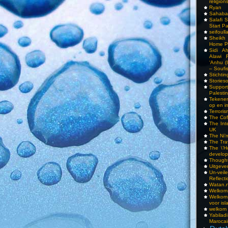
religions
Ryan
Sahaba
Salafi 
Start P
seifoull
Sheikh
Home P
Sidi A
Alawi 
‘Anhu (
– Soufi
Stichti
Storieso
Suppor
Palesti
Tekenen
op en i
Terrori
The Cof
The Int
UK
The Ni’
The Tra
The \’Ho
develo
Though
Uitgeve
Un-vei
Reflect
Watan.n
Welkom 
Welkom
voor isl
welkom 
Yabilad
Marocai