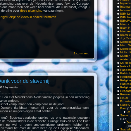
houden dat wij niet zo zijn. Een indruk die versterkt zou kunnen
Importa
itzending gaat over de ‘Nederlandse happy few’ op Curaçao;
Interna
ons maar toch ook weer heel anders. Als u dat vindt, vraagt u
Internat
 de stilte over
deze uitzending
vandaan komt.
ISIM Le
Bekijk de video in andere formaten.
ISIM Re
ISIM/R
Islam i
Islam i
Islamn
islamop
Joy Cat
Marriag
Misc. N
Morocc
Multicul
1 comment.
Murder
related 
My Res
Notes f
Panopti
Public I
Religio
nk voor de slavernij
Relig
Radicali
013 by martijn.
Religio
s
.
Researc
Researc
or. Een stel Marokkaans-Nederlandse jongens in een uitzending
Ritua
raken uitdoen:
Experie
uit het kamp, maar een kamp nooit uit de jood
Society 
Duitsers dankbaar moeten zijn voor de concentratiekampen.
East
(1
uden ze nu geen eigen staat hebben.
De 
Some pe
 niet? Boos-sarcastische stukjes op ons nationale geweten
(146)
n de moraalridders in de redactie. Puntige stukken op The Post
De
nen nu wel of geen anti-semitisme probleem hebben en
(18
niemand het over de islam heeft op de Dagelijkse Standaard.
Stadsde