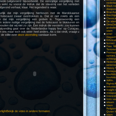
ede-)uitgevoerd bijvoorbeeld. De eenzijdige vergelijking met
nederla
wekt nu vooral de indruk dat de slavernij van het verleden
Bladi.n
fgerond verhaal, klaar. Het tegendeel is waar.
diaspor
Bnai A
lijk dat mijn vergelijking hierboven met de Marokkaanse
Brechtj
holocaust zwaar overtrokken is. Dat er niet zoiets als een
Classica
n dat mijn vergelijking een godwin is. Tegenwoordig een
De isla
 iedere nuttige vergelijking met de holocaust te blokkeren en
DimaD
houden dat wij niet zo zijn. Een indruk die versterkt zou kunnen
godsdi
itzending gaat over de ‘Nederlandse happy few’ op Curaçao;
islam
ons maar toch ook weer heel anders. Als u dat vindt, vraagt u
emel –
 de stilte over
deze uitzending
vandaan komt.
magazi
Ethnical
fernaci
Free Mu
Terroris
Frontaa
opini
achterg
Hedend
wetens
History
Homepa
hoof
hoofddo
IMRA: 
Rights 
Inform
Insight 
Instapu
Interes
Intro v
islaam
Islam I
Religio
Bekijk de video in andere formaten.
Quran I
Islam I