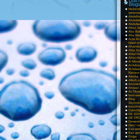
Dutch
Blog
Hedend
wetens
Abdelha
Abdella
Abdulwa
Abou Ja
Abu Ba
Abu Mar
Acta Ac
Islam e
Ahamdoe
Ahlu S
Ahlul H
Ahlul H
Al Moud
Al-Adz
Al-Isla
Rahiem
Alesha
Alfeth.
Anoniem
Ansaar
At-Tiby
beni-sai
Blog
Skyrock
bouchr
CyberDj
DE SC
DE VRO
Dewerel
Dien~oe
Eali.web
Een gen
Enige