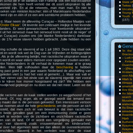
rt Schut die in de banlieus van Frankrijk ook één Marokkaanse
State o
komen die hem heeft verteld dat dit soort uitspraken bij alle
Twitwa
(
orteld zijn. En al die retweets, man man man. En niet te
Uncateg
zoeken van minister Asscher: één of Marokkaans-Nederlandse
Young 
eerd zijn en één of ze een anti-semitisme probleem hebben.
Youth c
(157)
urd. Maar neem de aflevering Curaçao – Hollandse Maatjes van
Onder Elkaar’
. Dit leverde een zeldzaam inkijkje in het levende
landers. Er werd gewaarschuwd voor ‘kwetsende uitspraken’
l uit het oerwoud maar het oerwoud komt nooit uit de neger’ of
van Curaçao) zouden ons (de blanke Nederlanders) dankbaar
n de 17e eeuw slaven hebben gebracht. Jullie hebben nu een
Gene
ng schafte de slavernij af op 1 juli 1863. Deze dag staat ook
‘In th
oti en wordt ook wel de Dag van de Vrijheden en Kettingsnijden
Gracious
Als je de aflevering bekijkt, met racistische uitspraken waar je
– Lotfi 
an wordt en waar elders mensen voor opgepakt zouden worden,
…Kela
anke Nederlanders in dit verhaal de ketenen maar al te graag
Ouarch
ellen. Men blijft volhouden daar de
beschaving
te hebben
::–}{Nou
ing past goed in een jaar waarin Nederland de afschaffing van
Al-isla
 geleden viert (u had het vast al gemerkt…). Maar wat valt er
voor All
s het vieren van het einde van de slavernij eigenlijk niet vooral
Allah I
m te kijken hoe moreel hoogstaand wij zijn? We hebben een
Almaas
selijkheid gepleegd en nu doen we dat niet meer. Laten we dat
amanull
Amr Kha
An Isla
n die racisme aan de kaak stellen worden ze weggehoond of het
sea
kend. Of, nog erger, als er gezegd wordt dat iemand een
Musalm
g maakt dan is die persoon gekwetst. Een interessant vertoon
arabesq
dat noemen alsof die hele
geschiedenis
om die persoon an sich
As-Siraa
esteld, dat men zich er van bewust is dat men racistische
assadaa
 In beide gevallen gaat om een immunisering zodat er geen
Assembl
oeft te worden van de zichtbare en onzichtbare racistische
Hijab
den van dit land. Of er wordt een vergelijking gemaakt met
Authent
n van slavernij zoals vrouwenhandel en kinderarbeid.
Azay
ar over het algemeen laten we dan alleen de overeenkomsten
Azayto
rschillen. Slavernij in het verleden was door de staat
bericht