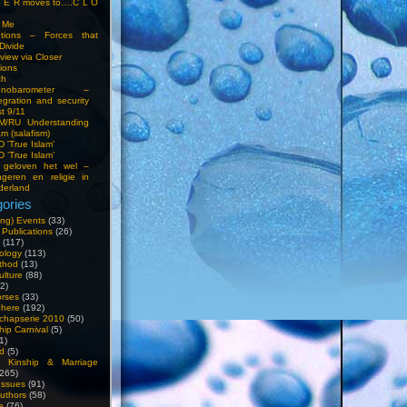
S E R moves to….C L O
t Me
entions – Forces that
Divide
view via Closer
tions
ch
hnobarometer –
egration and security
t 9/11
IM/RU Understanding
am (salafism)
 'True Islam'
 ‘True Islam’
 geloven het wel –
ngeren en religie in
derland
ories
ng) Events
(33)
 Publications
(26)
(117)
ology
(113)
thod
(13)
ulture
(88)
2)
orses
(33)
phere
(192)
chapserie 2010
(50)
hip Carnival
(5)
1)
d
(5)
, Kinship & Marriage
265)
Issues
(91)
uthors
(58)
e
(76)