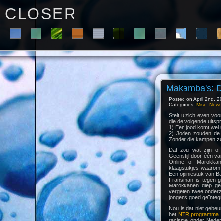
C L O S E R
Makamba's: Da
Posted on April 2nd, 2
Categories:
Misc. New
Stelt u zich even vo
die de volgende uitsp
1) Een jood komt wel 
2) Joden zouden de 
Zonder die kampen zo
Dat zou wat zijn of
Geenstijl door één va
Online of Marokka
klaagstukjes waarom 
Een opiniestuk van Ba
Fransman is tegen ge
Marokkanen diep gew
vergeten twee onder
jongens goed geïntegr
Nou is dat niet gebe
het
NTR programma ‘
racisme onder Neder