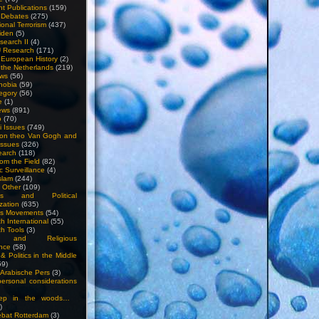
nt Publications
(159)
l Debates
(275)
ional Terrorism
(437)
iden
(5)
search II
(4)
U Research
(171)
n European History
(2)
n the Netherlands
(219)
ews
(56)
hobia
(59)
egory
(56)
e
(1)
ews
(891)
o
(70)
ti Issues
(749)
 on theo Van Gogh and
issues
(326)
earch
(118)
rom the Field
(82)
c Surveillance
(4)
slam
(244)
n Other
(109)
ious and Political
zation
(635)
us Movements
(54)
h International
(55)
h Tools
(3)
l and Religious
nce
(58)
& Politics in the Middle
59)
Arabische Pers
(3)
rsonal considerations
ep in the woods…
)
bat Rotterdam
(3)