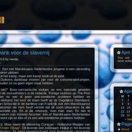
nk voor de slavernij
April
You are l
013 by martijn.
were writt
s
.
or. Een stel Marokkaans-Nederlandse jongens in een uitzending
raken uitdoen:
uit het kamp, maar een kamp nooit uit de jood
Duitsers dankbaar moeten zijn voor de concentratiekampen.
uden ze nu geen eigen staat hebben.
 niet? Boos-sarcastische stukjes op ons nationale geweten
Apri
n de moraalridders in de redactie. Puntige stukken op The Post
M
T
nen nu wel of geen anti-semitisme probleem hebben en
niemand het over de islam heeft op de Dagelijkse Standaard.
1
2
rt Schut die in de banlieus van Frankrijk ook één Marokkaanse
8
9
komen die hem heeft verteld dat dit soort uitspraken bij alle
15
16
orteld zijn. En al die retweets, man man man. En niet te
22
23
zoeken van minister Asscher: één of Marokkaans-Nederlandse
29
30
eerd zijn en één of ze een anti-semitisme probleem hebben.
« Ma
Page
urd. Maar neem de aflevering Curaçao – Hollandse Maatjes van
Onder Elkaar’
. Dit leverde een zeldzaam inkijkje in het levende
About
landers. Er werd gewaarschuwd voor ‘kwetsende uitspraken’