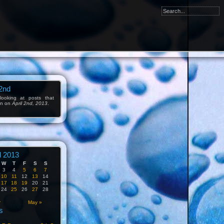
 2nd
ooking at posts that
en on
April 2nd, 2013
.
l 2013
W
T
F
S
S
3
4
5
6
7
10
11
12
13
14
17
18
19
20
21
24
25
26
27
28
r
May »
s