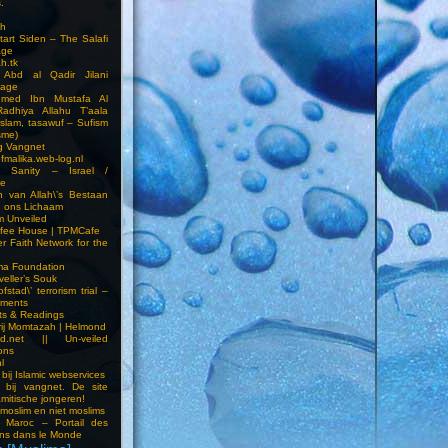
.
h
Start Siden – The Salafi
age
ah.tk
 Abd al Qadir Jilani
age
hmed Ibn Mustafa Al
Radhiya Allahu T’aala
Islam, tasawuf – Sufism
sme)
ng Vangnet
fmalika.web-log.nl
t Sanity – Israel /
ne
 van Allah\’s Bestaan
n ons Lichaam
sm Unveiled
fee House | TPMCafe
er Faith Network for the
ma Foundation
veller’s Souk
fstad\’ terrorism trial –
pments
ts & Readings
rij Momtazah | Helmond
led.net || Un-veiled
ions
l
bij Islamic webservices
 bij vangnet. De site
amitische jongeren!
moslim en niet moslims
i Maroc – Portail des
ns dans le Monde