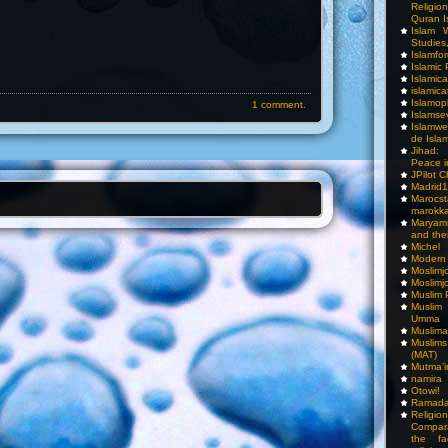
Religio
Quran I
Islam W
Studies,
Islamfo
Islamic
Islamic
islamica
Islamop
1 comment.
Islamse
Islamwe
de Isla
Jihad:
Peace i
JPilot 
Madrid1
Maro
marokka
Maryam
and thei
Michel
Modern
Moslimj
Moslimj
Muslim 
Muslim
Umma
Muslima
Muslim
(MAT)
Mutma’
namira
Otowi!
Ramada
Religi
Compar
the fa