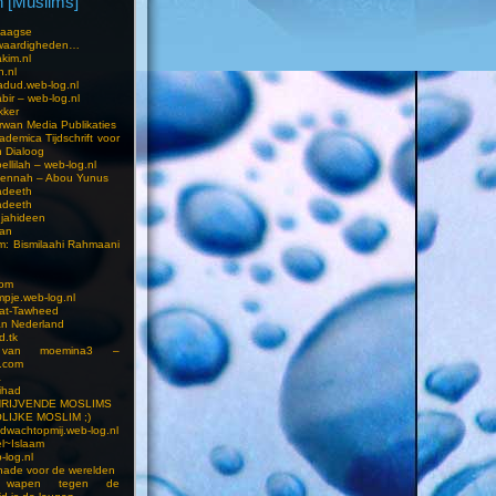
 [Muslims]
s
aagse
waardigheden…
kim.nl
h.nl
dud.web-log.nl
bir – web-log.nl
kker
wan Media Publikaties
ademica Tijdschrift voor
n Dialoog
llilah – web-log.nl
oennah – Abou Yunus
adeeth
adeeth
jahideen
aan
am: Bismilaahi Rahmaani
com
pje.web-log.nl
 at-Tawheed
an Nederland
d.tk
 van moemina3 –
.com
a
ihad
HRIJVENDE MOSLIMS
LIJKE MOSLIM ;)
dwachtopmij.web-log.nl
l~Islaam
-log.nl
ade voor de werelden
 wapen tegen de