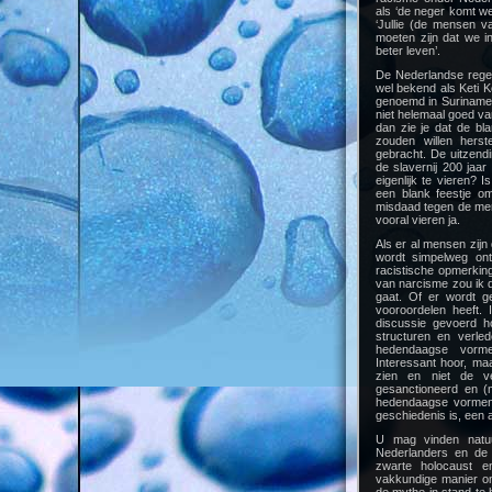
als ‘de neger komt we
‘Jullie (de mensen 
moeten zijn dat we i
beter leven’.
De Nederlandse regeri
wel bekend als Keti K
genoemd in Suriname. 
niet helemaal goed v
dan zie je dat de bl
zouden willen herst
gebracht. De uitzend
de slavernij 200 jaar
eigenlijk te vieren? I
een blank feestje o
misdaad tegen de men
vooral vieren ja.
Als er al mensen zij
wordt simpelweg ont
racistische opmerkin
van narcisme zou ik 
gaat. Of er wordt g
vooroordelen heeft.
discussie gevoerd h
structuren en verle
hedendaagse vorme
Interessant hoor, ma
zien en niet de ve
gesanctioneerd en (m
hedendaagse vormen 
geschiedenis is, een a
U mag vinden natuur
Nederlanders en de 
zwarte holocaust e
vakkundige manier om