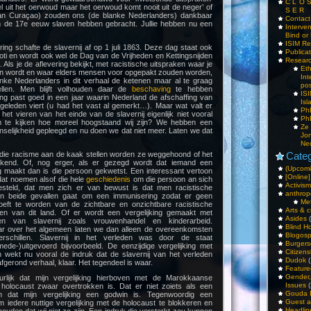
C L O 
l uit het oerwoud maar het oerwoud komt nooit uit de neger’ of
S E R
van Curaçao) zouden ons (de blanke Nederlanders) dankbaar
Contac
n de 17e eeuw slaven hebben gebracht. Jullie hebben nu een
Interv
Bind or 
ISIM Re
ng schafte de slavernij af op 1 juli 1863. Deze dag staat ook
Publica
oti en wordt ook wel de Dag van de Vrijheden en Kettingsnijden
Resear
Als je de aflevering bekijkt, met racistische uitspraken waar je
Et
an wordt en waar elders mensen voor opgepakt zouden worden,
Int
anke Nederlanders in dit verhaal de ketenen maar al te graag
pos
ellen. Men blijft volhouden daar de
beschaving
te hebben
IS
ing past goed in een jaar waarin Nederland de afschaffing van
Isl
 geleden viert (u had het vast al gemerkt…). Maar wat valt er
PhD
s het vieren van het einde van de slavernij eigenlijk niet vooral
PhD
m te kijken hoe moreel hoogstaand wij zijn? We hebben een
Ze
selijkheid gepleegd en nu doen we dat niet meer. Laten we dat
Jo
Ne
n die racisme aan de kaak stellen worden ze weggehoond of het
Categ
kend. Of, nog erger, als er gezegd wordt dat iemand een
(Upcomi
g maakt dan is die persoon gekwetst. Een interessant vertoon
[Online]
dat noemen alsof die hele
geschiedenis
om die persoon an sich
Activism
esteld, dat men zich er van bewust is dat men racistische
anthrop
 In beide gevallen gaat om een immunisering zodat er geen
Me
oeft te worden van de zichtbare en onzichtbare racistische
Arts & c
den van dit land. Of er wordt een vergelijking gemaakt met
Asides
(
n van slavernij zoals vrouwenhandel en kinderarbeid.
Blind H
ar over het algemeen laten we dan alleen de overeenkomsten
Blogos
rschillen. Slavernij in het verleden was door de staat
Burgers
ede-)uitgevoerd bijvoorbeeld. De eenzijdige vergelijking met
Citizens
wekt nu vooral de indruk dat de slavernij van het verleden
Dudok
(
fgerond verhaal, klaar. Het tegendeel is waar.
Feature
Gender
lijk dat mijn vergelijking hierboven met de Marokkaanse
Issues
(
holocaust zwaar overtrokken is. Dat er niet zoiets als een
Gouda 
n dat mijn vergelijking een godwin is. Tegenwoordig een
Guest a
 iedere nuttige vergelijking met de holocaust te blokkeren en
Headlin