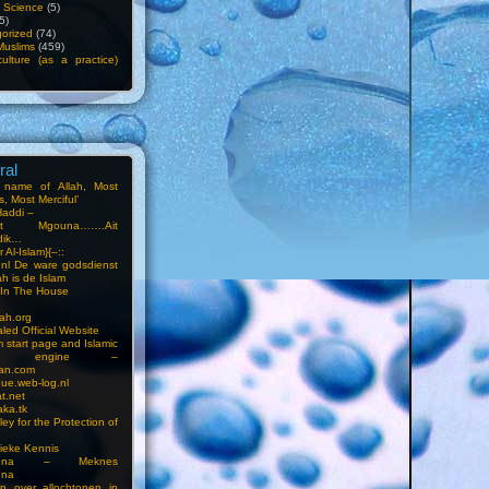
f Science
(5)
5)
orized
(74)
Muslims
(459)
ulture (as a practice)
ral
e name of Allah, Most
, Most Merciful’
Haddi –
at Mgouna…….Ait
dik…
r Al-Islam}{–::
m.nl De ware godsdienst
ah is de Islam
s In The House
ah.org
led Official Website
m start page and Islamic
rch engine –
an.com
ue.web-log.nl
t.net
ka.tk
ey for the Protection of
ieke Kennis
touna – Meknes
una
en over allochtonen in