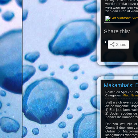
de mythe in stand te 
worden omdat deze u
weliswaar mensen van 
zich dan even af waar
Share this:
Share
Makamba’s: Da
Posted on April 2nd, 2
Categories:
Misc. New
Stelt u zich even vo
die de volgende uitsp
1) Een jood komt wel 
2) Joden zouden de 
Zonder die kampen zo
Dat zou wat zijn of
Geenstijl door één va
Online of Marokka
klaagstukjes waarom 