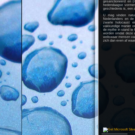
gesanctioneerd en (m
hedendaagse vormen 
geschiedenis is, een a
U mag vinden natuur
Nederlanders en de 
zwarte holocaust e
vakkundige manier om
de mythe in stand te 
worden omdat deze u
weliswaar mensen van 
zich dan even af waar