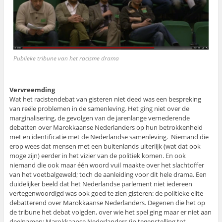
Publieke tribune van het racisme drama
Vervreemding
Wat het racistendebat van gisteren niet deed was een bespreking
van reële problemen in de samenleving. Het ging niet over de
marginalisering, de gevolgen van de jarenlange vernederende
debatten over Marokkaanse Nederlanders op hun betrokkenheid
met en identificatie met de Nederlandse samenleving. Niemand die
erop wees dat mensen met een buitenlands uiterlijk (wat dat ook
moge zijn) eerder in het vizier van de politiek komen. En ook
niemand die ook maar één woord vuil maakte over het slachtoffer
van het voetbalgeweld; toch de aanleiding voor dit hele drama. Een
duidelijker beeld dat het Nederlandse parlement niet iedereen
vertegenwoordigd was ook goed te zien gisteren: de politieke elite
debatterend over Marokkaanse Nederlanders. Degenen die het op
de tribune het debat volgden, over wie het spel ging maar er niet aan
deelnamen: Marokkaanse Nederlanders (in tegenstelling tot