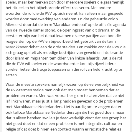
speler, maar kenmerken zich door meerdere spelers die gezamenlijk
het ritueel en het bijbehorende effect realiseren. Met andere
woorden de rol die de PVV op zich neemt, kan alleen maar gespeeld
worden door medewerking van anderen. En dat gebeurde volop.
Allereerst doordat de term ‘Marokkanendebat’ op de officiële agenda
van de Tweede Kamer stond; de openingszet van dit drama. In de
eerste termijn van het debat kwamen diverse partijen aan bod die
reageerden op de PVV en bijvoorbeeld het gebruik van de term
‘Marokkanendebat’ aan de orde stelden. Een makkie voor de PVV die
zich graag opstelt als moedige bestrijder van geweld en intolerantie
door islam en migranten temidden van linkse lafaards. Dat is de rol
die de PVV wil spelen en de woordvoerder kon bij vrijwel iedere
spreker hetzelfde trucje toepassen om die rol van held kracht bij te
zetten.
Waar de meeste sprekers namelijk wezen op de verwerpelijkheid van
de PVV-termen stelde men ook dat men moest benoemen dat er
problemen waren. Men was vooral bezig om te laten zien dat ze niet
laf links waren, maar juist al lang hadden gewezen op de problemen
met Marokkaanse Nederlanders. Het is aardig om te zeggen dat er
ook talloze Marokkaanse Nederlanders zijn die het goed doen, maar
dat is alleen betekenisvol als je daadwerkelijk vindt dat een groep het
niet goed doet en dat er een probleem is met integratie, cultuur en
religie of dat doet binnen een context waarin er racistische relaties