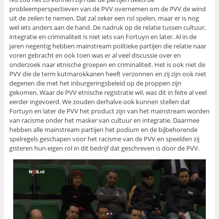
probleemperspectieven van de PVV overnemen om de PVV de wind
uit de zeilen te nemen. Dat zal zeker een rol spelen, maar er is nog
wel iets anders aan de hand. De nadruk op de relatie tussen cultuur,
integratie en criminaliteit is niet iets van Fortuyn en later. Al in de
jaren negentig hebben mainstream politieke partijen die relatie naar
voren gebracht en ook toen was er al veel discussie over en
onderzoek naar etnische groepen en criminaliteit. Het is ook niet de
PVV die de term kutmarokkanen heeft verzonnen en zij zijn ook niet
degenen die met het inburgeringsbeleid op de proppen zijn
gekomen. Waar de PVV etnische registratie wil, was dit in feite al veel
eerder ingevoerd. We zouden derhalve ook kunnen stellen dat
Fortuyn en later de PVV het product zijn van het mainstream worden
van racisme onder het masker van cultuur en integratie. Daarmee
hebben alle mainstream partijen het podium en de bijbehorende
spelregels geschapen voor het racisme van de PVV en speelden zij
gisteren hun eigen rol in dit bedrijf dat geschreven is door de PVV.