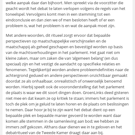
welke aanpak daar dan bijhoort. Men spreekt via de voorzitter die
geacht wordt het debat te laten verlopen volgens de regels van het
toneelspel. Vervolgens komt men in een stemming tot een
eindconclusie en dan zien we of men besloten heeft of er een
probleem is, wat het probleem is en wat de aanpak moet zijn.
Met andere woorden, dit ritueel zorgt ervoor dat bepaalde
perspectieven op maatschappelijke verschijnselen en de
maatschappij als geheel geschapen en bevestigd worden op basis
van de machtsverhoudingen in het parlement. Het gaat niet om
kleine zaken, maar om zaken die van ‘algemeen belang’ (en dus
speciaal) zijn en het vestigt de aandacht op specifieke relaties en
fenomenen. Tegelijkertijd worden andere probleemdefinities naar de
achtergrond geduwd en andere perspectieven onzichtbaar gemaakt
doordat ze als onhaalbaar, onrealistisch of onwenselijk benoemd
worden. Hierbij speelt ook de vooronderstelling dat het parlement
de plaats is waar we dit soort dingen doen. GroenLinks deed gisteren
niet mee en dat kwam ze op kritiek te staan; immers het parlement is
toch de plek om je geluid te laten horen en de plaats om beslissingen
te nemen. Daar hoor je bij te zijn want het debat dient op een
bepaalde plek en bepaalde manier gevoerd te worden want daar
komen alle stemmen in de samenleving aan bod; we hebben ze
immers zelf gekozen. Althans daar dienen we in te geloven en het
debatritueel van de Tweede Kamer draagt daar aan bij.