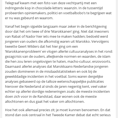
Telegraaf kwam met een foto van deze vechtpartij met een
indringende kop in chocolade-letters: waanzin. In de tussentijd
probeerden opiniemakers, politici en voetbalbobo’s te begrijpen wat
er nu was gebeurd en waarom.
Vanaf het begin sijpelde langzaam maar zeker in de berichtgeving
door dat het om twee of drie ‘Marokkanen’ ging. Niet dat inwoners
van Rabat of Nador hier iets mee te maken hadden; bedoeld werd
jongeren van ouders die afkomstig waren uit Marokko. Vervolgens
tweette Geert Wilders dat het hier ging om een
‘Marokkanenprobleem’ en vlogen allerlei cultuuranalyses in het rond:
gezagcrisis van de ouders, afwijkende normen en waarden, de islam
die hen zou leren ongelovigen te haten, macho-cultuur, enzovoorts.
Daarnaast allerlei analyses dat Marokkaans-Nederlandse jongeren
zouden domineren in de misdaadstatistieken en ook bij de
gewelddadige incidenten in het voetbal. Soms waren dergelijke
analyses gebaseerd op de talloze wetenschappelijke publicaties
hierover die Nederland al sinds de jaren negentig kent, veel vaker
echter op allerlei slordige redeneringen zoals: de meeste incidenten
doen zich voor in de Randstad, daar wonen ook de meeste
allochtonen en dus gaat het vaker om allochtonen.
Hoe het ook allemaal precies zit; je moet kunnen benoemen. En dat
stond dan ook centraal in het Tweede Kamer debat dat echt serieus