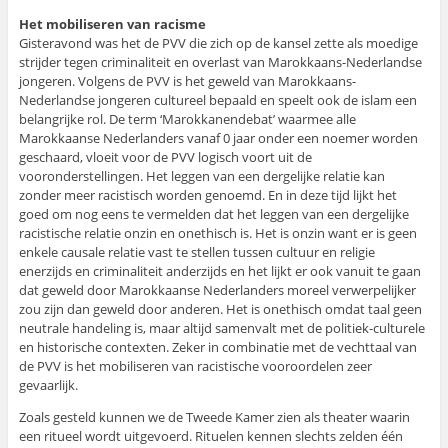
Het mobiliseren van racisme
Gisteravond was het de PVV die zich op de kansel zette als moedige
strijder tegen criminaliteit en overlast van Marokkaans-Nederlandse
jongeren. Volgens de PVV is het geweld van Marokkaans-
Nederlandse jongeren cultureel bepaald en speelt ook de islam een
belangrijke rol. De term ‘Marokkanendebat’ waarmee alle
Marokkaanse Nederlanders vanaf 0 jaar onder een noemer worden
geschaard, vloeit voor de PVV logisch voort uit de
vooronderstellingen. Het leggen van een dergelijke relatie kan
zonder meer racistisch worden genoemd. En in deze tijd lijkt het
goed om nog eens te vermelden dat het leggen van een dergelijke
racistische relatie onzin en onethisch is. Het is onzin want er is geen
enkele causale relatie vast te stellen tussen cultuur en religie
enerzijds en criminaliteit anderzijds en het lijkt er ook vanuit te gaan
dat geweld door Marokkaanse Nederlanders moreel verwerpelijker
zou zijn dan geweld door anderen. Het is onethisch omdat taal geen
neutrale handeling is, maar altijd samenvalt met de politiek-culturele
en historische contexten. Zeker in combinatie met de vechttaal van
de PVV is het mobiliseren van racistische vooroordelen zeer
gevaarlijk.
Zoals gesteld kunnen we de Tweede Kamer zien als theater waarin
een ritueel wordt uitgevoerd. Rituelen kennen slechts zelden één