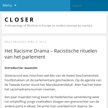
Menu
C L O S E R
Anthropology of Muslims in Europe (a modest attempt by martijn)
DAILY ARCHIVES:
APRIL 5, 2013
Het Racisme Drama – Racistische rituelen
van het parlement
Introductie: waanzin
Gisteravond was misschien wel één van de meest beschamendste
hoofdstukken uit de parlementaire geschiedenis. Op de agenda van
de Tweede Kamer stond het ‘Marokkanendebat’. Men had het beter
het racismedrama kunnen noemen.
Een paar maanden terug kwam de Nederlandse samenleving weer
tot ontploffing: jonge voetballers sloegen een grensrechter van de
andere partij in elkaar. De arme man overleed kort daarna. De