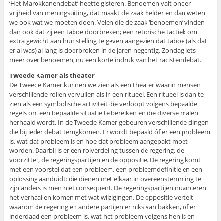
‘Het Marokkanendebat’ heette gisteren. Benoemen valt onder
vrijheid van meningsuiting, dat maakt de zaak helder en dan weten
we ook wat we moeten doen. Velen die de zaak ‘benoemen’ vinden
dan ook dat zij een taboe doorbreken; een retorische tactiek om
extra gewicht aan hun stelling te geven aangezien dat taboe (als dat
er al was) al lang is doorbroken in de jaren negentig. Zondag iets
meer over benoemen, nu een korte indruk van het racistendebat.
Tweede Kamer als theater
De Tweede Kamer kunnen we zien als een theater waarin mensen
verschillende rollen vervullen als in een ritueel. Een ritueel is dan te
zien als een symbolische activiteit die verloopt volgens bepaalde
regels om een bepaalde situatie te bereiken en die diverse malen
herhaald wordt. In de Tweede Kamer gebeuren verschillende dingen
die bij ieder debat terugkomen. Er wordt bepaald óf er een probleem
is, wat dat probleem is en hoe dat probleem aangepakt moet
worden. Daarbij is er een rolverdeling tussen de regering, de
voorzitter, de regeringspartijen en de oppositie. De regering komt
met een voorstel dat een probleem, een probleemdefinitie en een
oplossing aanduidt: die dienen met elkaar in overeenstemming te
zijn anders is men niet consequent. De regeringspartijen nuanceren
het verhaal en komen met wat wijzigingen. De oppositie vertelt
waarom de regering en andere partijen er niks van bakken, of er
inderdaad een probleem is, wat het probleem volgens hen is en