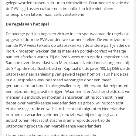
gelegd worden tussen cultuur en criminaliteit. Daarmee de relatie die
de PVV legt tussen cultuur en criminaliteit in feite niet alleen
onbesproken latend maar zelfs versterkend.
De regels van het spel
De overige partijen begaven zich zo in een spel waarvan de regels zijn
opgesteld door de PVV zouden we kunnen stellen. De woordvoerder
van de PVV wees telkens op uitspraken van de andere partijen die de
indruk moesten wekken dat zij maar een politiek-correct verhaaltje
aan het afsteken waren. Bij de PvdA wees men op de uitspraken van
Samson over de overlast van Marokkaans-Nederlandse jongeren, bij
de SP op de nota Gastarbeid en Kapitaal uit de jaren ’80, bij D66 op de
uitspraken naar aanleiding van geweld tegen homo’s. Hun harde taal
in die uitspraken was inderdaad vervangen door een meer
genuanceerd racisme. In alle gevallen zorgt dit ervoor dat migranten
een uitzonderingspositie krijgen. Waar minister Asscher stelde dat we
mensen als individuen moeten aanspreken, zit hij toch echt in een
debat over Marokkaanse Nederlanders als groep, wil hij toch echt
etnische registratie en wil hij toch echt dat migranten Nederlandse
normen en waarden verinnerlijken; iets wat hij niet oplegt aan
autochtonen. Het racististische drama reproduceert zo de
uitzonderingspositie van Marokkaanse Nederlanders.
Nu zou het zo kunnen zijn dat de partijen deels de