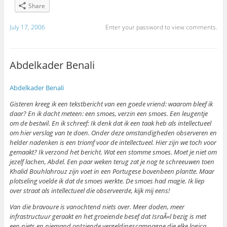
Share
July 17, 2006
Enter your password to view comments.
Abdelkader Benali
Abdelkader Benali
Gisteren kreeg ik een tekstbericht van een goede vriend: waarom bleef ik
daar? En ik dacht meteen: een smoes, verzin een smoes. Een leugentje
om de bestwil. En ik schreef: Ik denk dat ik een taak heb als intellectueel
om hier verslag van te doen. Onder deze omstandigheden observeren en
helder nadenken is een triomf voor de intellectueel. Hier zijn we toch voor
gemaakt? Ik verzond het bericht. Wat een stomme smoes. Moet je niet om
jezelf lachen, Abdel. Een paar weken terug zat je nog te schreeuwen toen
Khalid Bouhlahrouz zijn voet in een Portugese bovenbeen plantte. Maar
plotseling voelde ik dat de smoes werkte. De smoes had magie. Ik liep
over straat als intellectueel die observeerde, kijk mij eens!
Van die bravoure is vanochtend niets over. Meer doden, meer
infrastructuur geraakt en het groeiende besef dat IsraÃ«l bezig is met
een niets en niemand ontziende vergeldingscampagne die elke logica