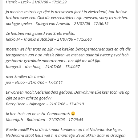
Henric – Leck – 21/07/06 – 17:56:29
Ja moeten ze trots op zijn! Is net vossen jacht in Nederland, hoi, hoi we
hebben weer een. Ook die verzetstrijders zijn mensen, sorry terroristen.
oorlogje spelen – Spiegel van Amerika – 21/07/06 – 17:56:15
Ze hebben wat geleerd van SrebreniÃ§a.
Ratko M – Thanks dutchbat – 21/07/06 – 17:53:40
moeten we hier trots op zijn? we kweken beroepsmoordenaars en als die
terugkomen van hun missie zitten we met een aaantal zwaar psychisch
gestoorde getrainde moordenaars.. nee lijkt me idd fijn.
bangerik – den haag – 21/07/06 – 17:44:37
neer knallen die bende
jeu – elsloo – 21/07/06 – 17:43:11
Er worden nooit Nederlanders gedood. Dat valt me elke keer toch wel op.
Zijn ze dan echt zo goed??
Barry Hoen – Nijmegen – 21/07/06 – 17:43:10
Ik ben trots op onze NL Commando’s
Moontjuh – Rotterdam – 21/07/06 – 17:29:45
Goede zaak!!! En al die lui maar kankeren op het Nederlandse leger.
Nederland staat heus wel z`n mannetje. Ze knokken daar in Uruzgan