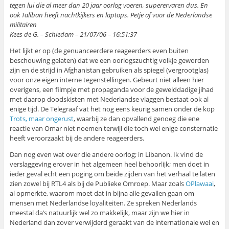
tegen lui die al meer dan 20 jaar oorlog voeren, superervaren dus. En
ook Taliban heeft nachtkijkers en laptops. Petje af voor de Nederlandse
militairen
Kees de G. – Schiedam – 21/07/06 – 16:51:37
Het lijkt er op (de genuanceerdere reageerders even buiten
beschouwing gelaten) dat we een oorlogszuchtig volkje geworden
zijn en de strijd in Afghanistan gebruiken als spiegel (vergrootglas)
voor onze eigen interne tegenstellingen. Gebeurt niet alleen hier
overigens, een filmpje met propaganda voor de gewelddadige jihad
met daarop doodskisten met Nederlandse vlaggen bestaat ook al
enige tijd. De Telegraaf vat het nog eens keurig samen onder de kop
Trots, maar ongerust
, waarbij ze dan opvallend genoeg die ene
reactie van Omar niet noemen terwijl die toch wel enige consternatie
heeft veroorzaakt bij de andere reageerders.
Dan nog even wat over die andere oorlog; in Libanon. Ik vind de
verslaggeving erover in het algemeen heel behoorlijk; men doet in
ieder geval echt een poging om beide zijden van het verhaal te laten
zien zowel bij RTL4 als bij de Publieke Omroep. Maar zoals
OPlawaai
,
al opmerkte, waarom moet dat in bijna alle gevallen gaan om
mensen met Nederlandse loyaliteiten. Ze spreken Nederlands
meestal da’s natuurlijk wel zo makkelijk, maar zijn we hier in
Nederland dan zover verwijderd geraakt van de internationale wel en