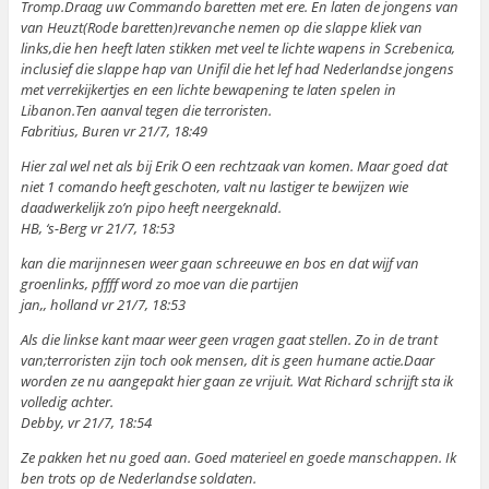
Tromp.Draag uw Commando baretten met ere. En laten de jongens van
van Heuzt(Rode baretten)revanche nemen op die slappe kliek van
links,die hen heeft laten stikken met veel te lichte wapens in Screbenica,
inclusief die slappe hap van Unifil die het lef had Nederlandse jongens
met verrekijkertjes en een lichte bewapening te laten spelen in
Libanon.Ten aanval tegen die terroristen.
Fabritius, Buren vr 21/7, 18:49
Hier zal wel net als bij Erik O een rechtzaak van komen. Maar goed dat
niet 1 comando heeft geschoten, valt nu lastiger te bewijzen wie
daadwerkelijk zo’n pipo heeft neergeknald.
HB, ‘s-Berg vr 21/7, 18:53
kan die marijnnesen weer gaan schreeuwe en bos en dat wijf van
groenlinks, pffff word zo moe van die partijen
jan,, holland vr 21/7, 18:53
Als die linkse kant maar weer geen vragen gaat stellen. Zo in de trant
van;terroristen zijn toch ook mensen, dit is geen humane actie.Daar
worden ze nu aangepakt hier gaan ze vrijuit. Wat Richard schrijft sta ik
volledig achter.
Debby, vr 21/7, 18:54
Ze pakken het nu goed aan. Goed materieel en goede manschappen. Ik
ben trots op de Nederlandse soldaten.