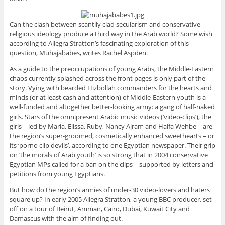
Can the clash between scantily clad secularism and conservative
religious ideology produce a third way in the Arab world? Some wish
according to Allegra Stratton’s fascinating exploration of this
question, Muhajababes, writes Rachel Aspden.
As a guide to the preoccupations of young Arabs, the Middle-Eastern
chaos currently splashed across the front pages is only part of the
story. Vying with bearded Hizbollah commanders for the hearts and
minds (or at least cash and attention) of Middle-Eastern youth is a
well-funded and altogether better-looking army: a gang of half-naked
girls. Stars of the omnipresent Arabic music videos (‘video-clips’), the
girls – led by Maria, Elissa, Ruby, Nancy Ajram and Haifa Wehbe – are
the region’s super-groomed, cosmetically enhanced sweethearts – or
its ‘porno clip devils’, according to one Egyptian newspaper. Their grip
on ‘the morals of Arab youth’ is so strong that in 2004 conservative
Egyptian MPs called for a ban on the clips – supported by letters and
petitions from young Egyptians.
But how do the region’s armies of under-30 video-lovers and haters
square up? In early 2005 Allegra Stratton, a young BBC producer, set
off on a tour of Beirut, Amman, Cairo, Dubai, Kuwait City and
Damascus with the aim of finding out.