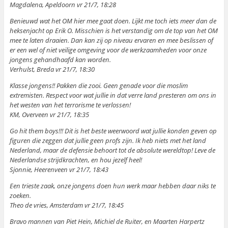
Magdalena, Apeldoorn vr 21/7, 18:28
Benieuwd wat het OM hier mee gaat doen. Lijkt me toch iets meer dan de
heksenjacht op Erik O. Misschien is het verstandig om de top van het OM
mee te laten draaien. Dan kan zij op niveau ervaren en mee beslissen of
er een wel of niet veilige omgeving voor de werkzaamheden voor onze
jongens gehandhaafd kan worden.
Verhulst, Breda vr 21/7, 18:30
Klasse jongens!! Pakken die zooi. Geen genade voor die moslim
extremisten. Respect voor wat jullie in dat verre land presteren om ons in
het westen van het terrorisme te verlossen!
KM, Overveen vr 21/7, 18:35
Go hit them boys!!! Dit is het beste weerwoord wat jullie konden geven op
figuren die zeggen dat jullie geen profs zijn. Ik heb niets met het land
Nederland, maar de defensie behoort tot de absolute wereldtop! Leve de
Nederlandse strijdkrachten, en hou jezelf heel!
Sjonnie, Heerenveen vr 21/7, 18:43
Een trieste zaak, onze jongens doen hun werk maar hebben daar niks te
zoeken.
Theo de vries, Amsterdam vr 21/7, 18:45
Bravo mannen van Piet Hein, Michiel de Ruiter, en Maarten Harpertz