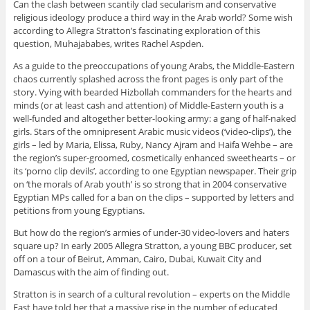
Can the clash between scantily clad secularism and conservative
religious ideology produce a third way in the Arab world? Some wish
according to Allegra Stratton’s fascinating exploration of this
question, Muhajababes, writes Rachel Aspden.
As a guide to the preoccupations of young Arabs, the Middle-Eastern
chaos currently splashed across the front pages is only part of the
story. Vying with bearded Hizbollah commanders for the hearts and
minds (or at least cash and attention) of Middle-Eastern youth is a
well-funded and altogether better-looking army: a gang of half-naked
girls. Stars of the omnipresent Arabic music videos (‘video-clips’), the
girls – led by Maria, Elissa, Ruby, Nancy Ajram and Haifa Wehbe – are
the region’s super-groomed, cosmetically enhanced sweethearts – or
its ‘porno clip devils’, according to one Egyptian newspaper. Their grip
on ‘the morals of Arab youth’ is so strong that in 2004 conservative
Egyptian MPs called for a ban on the clips – supported by letters and
petitions from young Egyptians.
But how do the region’s armies of under-30 video-lovers and haters
square up? In early 2005 Allegra Stratton, a young BBC producer, set
off on a tour of Beirut, Amman, Cairo, Dubai, Kuwait City and
Damascus with the aim of finding out.
Stratton is in search of a cultural revolution – experts on the Middle
East have told her that a massive rise in the number of educated