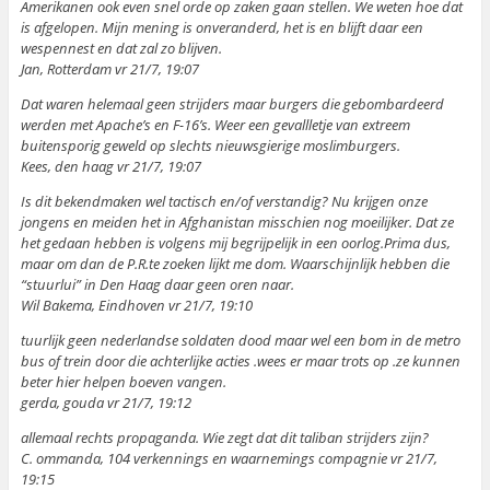
Amerikanen ook even snel orde op zaken gaan stellen. We weten hoe dat
is afgelopen. Mijn mening is onveranderd, het is en blijft daar een
wespennest en dat zal zo blijven.
Jan, Rotterdam vr 21/7, 19:07
Dat waren helemaal geen strijders maar burgers die gebombardeerd
werden met Apache’s en F-16’s. Weer een gevallletje van extreem
buitensporig geweld op slechts nieuwsgierige moslimburgers.
Kees, den haag vr 21/7, 19:07
Is dit bekendmaken wel tactisch en/of verstandig? Nu krijgen onze
jongens en meiden het in Afghanistan misschien nog moeilijker. Dat ze
het gedaan hebben is volgens mij begrijpelijk in een oorlog.Prima dus,
maar om dan de P.R.te zoeken lijkt me dom. Waarschijnlijk hebben die
“stuurlui” in Den Haag daar geen oren naar.
Wil Bakema, Eindhoven vr 21/7, 19:10
tuurlijk geen nederlandse soldaten dood maar wel een bom in de metro
bus of trein door die achterlijke acties .wees er maar trots op .ze kunnen
beter hier helpen boeven vangen.
gerda, gouda vr 21/7, 19:12
allemaal rechts propaganda. Wie zegt dat dit taliban strijders zijn?
C. ommanda, 104 verkennings en waarnemings compagnie vr 21/7,
19:15