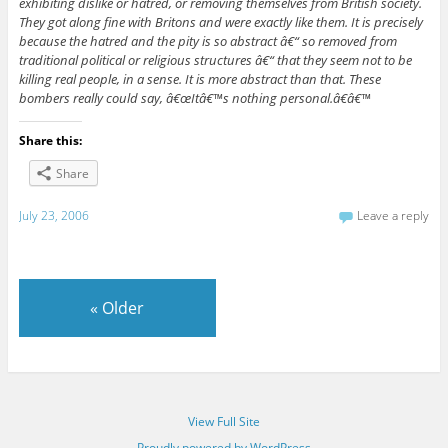
exhibiting dislike or hatred, or removing themselves from British society.
They got along fine with Britons and were exactly like them. It is precisely
because the hatred and the pity is so abstract â€“ so removed from
traditional political or religious structures â€“ that they seem not to be
killing real people, in a sense. It is more abstract than that. These
bombers really could say, â€œItâ€™s nothing personal.â€â€™
Share this:
Share
July 23, 2006
Leave a reply
«
Older
View Full Site
Proudly powered by WordPress