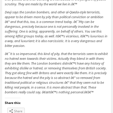
scrutiny. They are made by the world we live in.â€™
Devji says the London bombers, and other al-Qaeda-style terrorists,
appear to be driven more by pity than political conviction or ambition
â€“ and that this, too, is a common trend today. â€˜Pity can be
dangerous, precisely because one is not personally involved in the
suffering. One is acting, apparently, on behalf of others. You see this
among leftist groups today, as well. Itâ€™s vicarious, itâ€™s luxurious in
a way, and luxuriant; it is also narcissistic. It is a very dangerous and
bitter passion.
â€˜It is so impersonal, this kind of pity, that the terrorists seem to exhibit
no hatred even towards their victims. Actually they blend in with them;
they are like them. The London bombers didnâ€™t have any history of
exhibiting dislike or hatred, or removing themselves from British society.
They got along fine with Britons and were exactly like them. It is precisely
because the hatred and the pity is so abstract â€“ so removed from
traditional political or religious structures â€“ that they seem not to be
killing real people, in a sense. It is more abstract than that. These
bombers really could say, â€œItâ€™s nothing personal.â€â€™
Share this:
Share