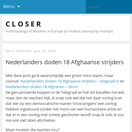
Menu
C L O S E R
Anthropology of Muslims in Europe (a modest attempt by martijn)
DAILY ARCHIVES:
JULY 23, 2006
Nederlanders doden 18 Afghaanse strijders
Met deze post ga ik waarschijnlijk een groot risico lopen, maar
vooruit:
Nederlanders doden 18 Afghaanse strijders – telegraaf.nl
en
Nederlanders doden 18 Afghanen – AD.nl
De genuanceerde koppen in de Telegraaf en het AD bevallen me wel,
maar dan de reacties! Kijk, ik snap ook wel dat het daar oorlog is en
dat ‘we’ op een democratische manier ‘onze jongens’ een oorlog
hebben ingestuurd (onder het mom van een humanitaire actie) en
dat er in een oorlog met scherp geschoten wordt snap ik ook; ik zou
me ook niet laten afschieten.
Maar moeten die reacties nou?