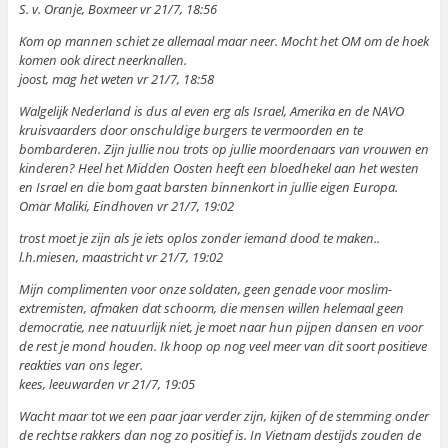
S. v. Oranje, Boxmeer vr 21/7, 18:56
Kom op mannen schiet ze allemaal maar neer. Mocht het OM om de hoek
komen ook direct neerknallen.
joost, mag het weten vr 21/7, 18:58
Walgelijk Nederland is dus al even erg als Israel, Amerika en de NAVO
kruisvaarders door onschuldige burgers te vermoorden en te
bombarderen. Zijn jullie nou trots op jullie moordenaars van vrouwen en
kinderen? Heel het Midden Oosten heeft een bloedhekel aan het westen
en Israel en die bom gaat barsten binnenkort in jullie eigen Europa.
Omar Maliki, Eindhoven vr 21/7, 19:02
trost moet je zijn als je iets oplos zonder iemand dood te maken..
l.h.miesen, maastricht vr 21/7, 19:02
Mijn complimenten voor onze soldaten, geen genade voor moslim-
extremisten, afmaken dat schoorm, die mensen willen helemaal geen
democratie, nee natuurlijk niet, je moet naar hun pijpen dansen en voor
de rest je mond houden. Ik hoop op nog veel meer van dit soort positieve
reakties van ons leger.
kees, leeuwarden vr 21/7, 19:05
Wacht maar tot we een paar jaar verder zijn, kijken of de stemming onder
de rechtse rakkers dan nog zo positief is. In Vietnam destijds zouden de