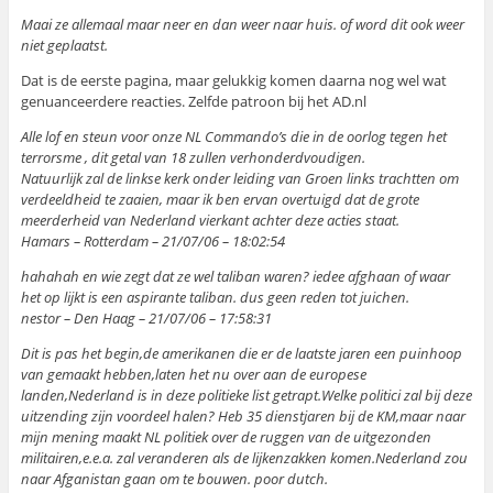
Maai ze allemaal maar neer en dan weer naar huis. of word dit ook weer
niet geplaatst.
Dat is de eerste pagina, maar gelukkig komen daarna nog wel wat
genuanceerdere reacties. Zelfde patroon bij het AD.nl
Alle lof en steun voor onze NL Commando’s die in de oorlog tegen het
terrorsme , dit getal van 18 zullen verhonderdvoudigen.
Natuurlijk zal de linkse kerk onder leiding van Groen links trachtten om
verdeeldheid te zaaien, maar ik ben ervan overtuigd dat de grote
meerderheid van Nederland vierkant achter deze acties staat.
Hamars – Rotterdam – 21/07/06 – 18:02:54
hahahah en wie zegt dat ze wel taliban waren? iedee afghaan of waar
het op lijkt is een aspirante taliban. dus geen reden tot juichen.
nestor – Den Haag – 21/07/06 – 17:58:31
Dit is pas het begin,de amerikanen die er de laatste jaren een puinhoop
van gemaakt hebben,laten het nu over aan de europese
landen,Nederland is in deze politieke list getrapt.Welke politici zal bij deze
uitzending zijn voordeel halen? Heb 35 dienstjaren bij de KM,maar naar
mijn mening maakt NL politiek over de ruggen van de uitgezonden
militairen,e.e.a. zal veranderen als de lijkenzakken komen.Nederland zou
naar Afganistan gaan om te bouwen. poor dutch.