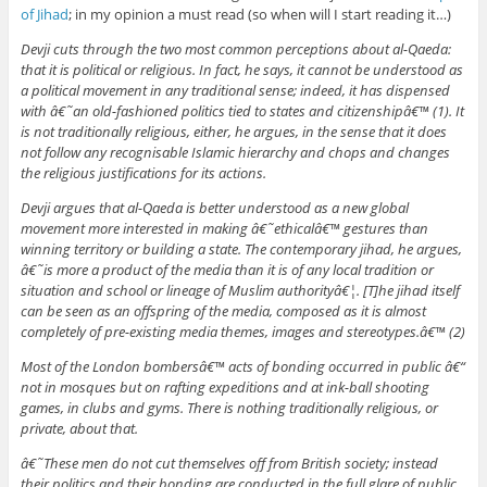
of Jihad
; in my opinion a must read (so when will I start reading it…)
Devji cuts through the two most common perceptions about al-Qaeda:
that it is political or religious. In fact, he says, it cannot be understood as
a political movement in any traditional sense; indeed, it has dispensed
with â€˜an old-fashioned politics tied to states and citizenshipâ€™ (1). It
is not traditionally religious, either, he argues, in the sense that it does
not follow any recognisable Islamic hierarchy and chops and changes
the religious justifications for its actions.
Devji argues that al-Qaeda is better understood as a new global
movement more interested in making â€˜ethicalâ€™ gestures than
winning territory or building a state. The contemporary jihad, he argues,
â€˜is more a product of the media than it is of any local tradition or
situation and school or lineage of Muslim authorityâ€¦. [T]he jihad itself
can be seen as an offspring of the media, composed as it is almost
completely of pre-existing media themes, images and stereotypes.â€™ (2)
Most of the London bombersâ€™ acts of bonding occurred in public â€“
not in mosques but on rafting expeditions and at ink-ball shooting
games, in clubs and gyms. There is nothing traditionally religious, or
private, about that.
â€˜These men do not cut themselves off from British society; instead
their politics and their bonding are conducted in the full glare of public