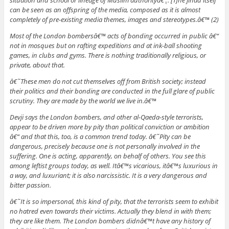
situation and school or lineage of Muslim authorityâ€¦. [T]he jihad itself
can be seen as an offspring of the media, composed as it is almost
completely of pre-existing media themes, images and stereotypes.â€™ (2)
Most of the London bombersâ€™ acts of bonding occurred in public â€“
not in mosques but on rafting expeditions and at ink-ball shooting
games, in clubs and gyms. There is nothing traditionally religious, or
private, about that.
â€˜These men do not cut themselves off from British society; instead
their politics and their bonding are conducted in the full glare of public
scrutiny. They are made by the world we live in.â€™
Devji says the London bombers, and other al-Qaeda-style terrorists,
appear to be driven more by pity than political conviction or ambition
â€“ and that this, too, is a common trend today. â€˜Pity can be
dangerous, precisely because one is not personally involved in the
suffering. One is acting, apparently, on behalf of others. You see this
among leftist groups today, as well. Itâ€™s vicarious, itâ€™s luxurious in
a way, and luxuriant; it is also narcissistic. It is a very dangerous and
bitter passion.
â€˜It is so impersonal, this kind of pity, that the terrorists seem to exhibit
no hatred even towards their victims. Actually they blend in with them;
they are like them. The London bombers didnâ€™t have any history of