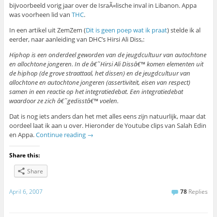
bijvoorbeeld vorig jaar over de IsraÃ«lische inval in Libanon. Appa
was voorheen lid van
THC
.
In een artikel uit ZemZem (
Dit is geen poep wat ik praat
) stelde ik al
eerder, naar aanleiding van DHC’s Hirsi Ali Diss,:
Hiphop is een onderdeel geworden van de jeugdcultuur van autochtone
en allochtone jongeren. In de â€˜Hirsi Ali Dissâ€™ komen elementen uit
de hiphop (de grove straattaal, het dissen) en de jeugdcultuur van
allochtone en autochtone jongeren (assertiviteit, eisen van respect)
samen in een reactie op het integratiedebat. Een integratiedebat
waardoor ze zich â€˜gedisstâ€™ voelen.
Dat is nog iets anders dan het met alles eens zijn natuurlijk, maar dat
oordeel laat ik aan u over. Hieronder de Youtube clips van Salah Edin
en Appa.
Continue reading
→
Share this:
Share
April 6, 2007
78
Replies