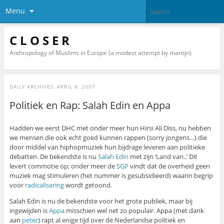
Menu
C L O S E R
Anthropology of Muslims in Europe (a modest attempt by martijn)
DAILY ARCHIVES:
APRIL 6, 2007
Politiek en Rap: Salah Edin en Appa
Hadden we eerst DHC met onder meer hun Hirsi Ali Diss, nu hebben
we mensen die ook echt goed kunnen rappen (sorry jongens…) die
door middel van hiphopmuziek hun bijdrage leveren aan politieke
debatten. De bekendste is nu
Salah Edin
met zijn ‘Land van..’ Dit
levert commotie op; onder meer de
SGP
vindt dat de overheid geen
muziek mag stimuleren (het nummer is gesubsidieerd) waarin begrip
voor
radicalisering
wordt getoond.
Salah Edin is nu de bekendste voor het grote publiek, maar bij
ingewijden is
Appa
misschien wel net zo populair. Appa (met dank
aan
peter
) rapt al enige tijd over de Nederlandse politiek en