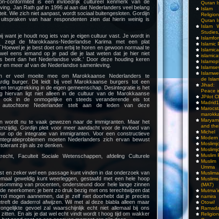
n-conformiteit is een invloedrijk cultureel kenmerk van de
Quran I
ing. Jan Rath gaf in 1996 al aan dat Nederlanders veel belang
Islam I
it. Wie zich niet aanpast, wordt sociaal buitengesloten. Gordijn
Religio
 uitspraken van haar respondenten zien dat hierin weinig is
Quran I
Islam W
Studies,
bij want je houdt nog iets van je eigen cultuur vast. Je wordt in
Islamfo
’, zegt de Marokkaans-Nederlandse Karima met een plat
Islamic
Hoewel je je best doet om erbij te horen en gewoon normaal te
Islamic
el eens iemand op je pad die je laat weten dat je hier niet
islamica
ers bent dan het Nederlandse volk.’ Door deze houding keren
Islamop
r en meer af van de Nederlandse samenleving.
Islamse
Islamwe
en er veel moeite mee om Marokkaanse Nederlanders te
de Isla
dig burger. Dit leidt bij veel Marokkaanse burgers tot een
Jihad:
t en terugtrekking in de eigen gemeenschap. Desintegratie is het
Peace i
 hiervan ligt niet alleen in de cultuur van de Marokkaanse
JPilot 
ook in de onmogelijke en steeds veranderende eis tot
Madrid1
e autochtone Nederlander stelt aan de leden van deze
Maro
marokka
Maryam
men wordt nu te vaak gewezen naar de immigranten. Maar het
and thei
enzijdig. Gordijn pleit voor meer aandacht voor de invloed van
Michel
ur op de integratie van immigranten. Voor een constructieve
Modern
integratieproblemen moeten Nederlanders zich ervan bewust
Moslimj
tolerant zijn als ze denken.
Moslimj
Muslim 
trecht, Faculteit Sociale Wetenschappen, afdeling Culturele
Muslim
Umma
ast en zeker wel een passage kunt vinden in dat onderzoek van
Muslima
lemaal geweldig kunt weerleggen, gestaafd met een hele hoop
Muslim
psomming van procenten, ondersteund door hele lange zinnen
(MAT)
lfde neerkomen: je bent zo druk bezig met ons terechtwijzen dat
Mutma’
rrol mogen aannemen, dat je zelf niet doorhebt dat je precies
namira
treft de daderrol afwijzen. Wil met al deze blabla alleen maar
Otowi!
ngelijkte gevoel zal waarschijnlijk echt niet allemaal bij ons
Ramada
zitten. En als je dat wel echt vindt wordt t hoog tijd om wakker
Religi