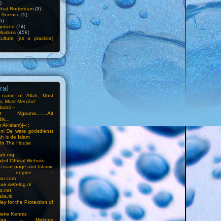
)
bat Rotterdam
(3)
f Science
(5)
5)
orized
(74)
Muslims
(459)
ulture (as a practice)
ral
e name of Allah, Most
, Most Merciful’
Haddi –
at Mgouna…….Ait
dik…
r Al-Islam}{–::
m.nl De ware godsdienst
ah is de Islam
s In The House
ah.org
led Official Website
m start page and Islamic
rch engine –
an.com
ue.web-log.nl
t.net
ka.tk
ey for the Protection of
ieke Kennis
touna – Meknes