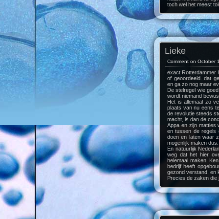
toch wel het meest tol
Lieke
Comment on October 1
exact Rotterdammer he
of geoordeeld. dat g
en ga zo nog maar ev
De stelregel wie goed
wordt niemand bewus
Het is allemaal zo v
plaats van nu eens te
de revolutie steeds st
macht, is dan de conc
Appa en zijn matties w
en tussen de regels 
doen en laten waar ze
mogenlijk maken dus.
En natuurlijk Nederlan
weg dat het hier ove
helemaal maken. Ken 
bedrijf heeft opgebou
gezond verstand, en k
Precies de zaken die