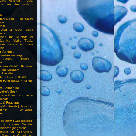
ative Religion – Just
cts on the world\’s
.
h
Start Siden – The Salafi
age
ah.tk
 Abd al Qadir Jilani
age
hmed Ibn Mustafa Al
Radhiya Allahu T’aala
Islam, tasawuf – Sufism
sme)
ng Vangnet
fmalika.web-log.nl
t Sanity – Israel /
ne
 van Allah\’s Bestaan
n ons Lichaam
sm Unveiled
fee House | TPMCafe
er Faith Network for the
ma Foundation
veller’s Souk
fstad\’ terrorism trial –
pments
ts & Readings
rij Momtazah | Helmond
led.net || Un-veiled
ions
l
bij Islamic webservices
 bij vangnet. De site
amitische jongeren!
moslim en niet moslims
i Maroc – Portail des