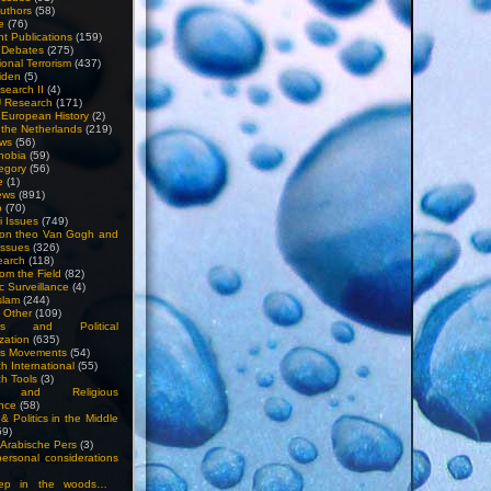
uthors
(58)
e
(76)
nt Publications
(159)
l Debates
(275)
ional Terrorism
(437)
iden
(5)
search II
(4)
U Research
(171)
n European History
(2)
n the Netherlands
(219)
ews
(56)
hobia
(59)
egory
(56)
e
(1)
ews
(891)
o
(70)
ti Issues
(749)
 on theo Van Gogh and
issues
(326)
earch
(118)
rom the Field
(82)
c Surveillance
(4)
slam
(244)
n Other
(109)
ious and Political
zation
(635)
us Movements
(54)
h International
(55)
h Tools
(3)
l and Religious
nce
(58)
& Politics in the Middle
59)
Arabische Pers
(3)
rsonal considerations
ep in the woods…