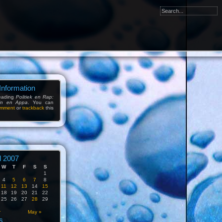
Information
eading
Politiek en Rap:
in en Appa
. You can
mment
or
trackback
this
l 2007
W
T
F
S
S
1
4
5
6
7
8
11
12
13
14
15
18
19
20
21
22
25
26
27
28
29
r
May »
s