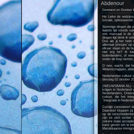
Abdenour
Comment on October 1
He Lieke de welzijns/
sociale, opbouwende 
Sommige dingen die je
laatste tijd steeds v
ons massaal in de sl
dingen ligt denk ik oo
Dus als jij het hebt
allemaal ‘prinsjes’ op
elkaar slaan en de b
niet erg he? Ik tut
buitenlanders, of nee
onder de loep nemen,
O nee, wacht, dat hee
Wetenschappen, afdeli
Nederlandse cultuur 
dinsdag 02 oktober 2
(NIEUWSBANK.NL) – 
krijgen in Nederland
Nederlanders. Ontere
cultuur, die het inte
`Integratie in Nederla
Gordijn constateert d
Daardoor kloppen zij 
op de verscheidenheid
zijn ze zich echter v
zekere mate accepter
kans geven om te integ
Marokkaanse immigran