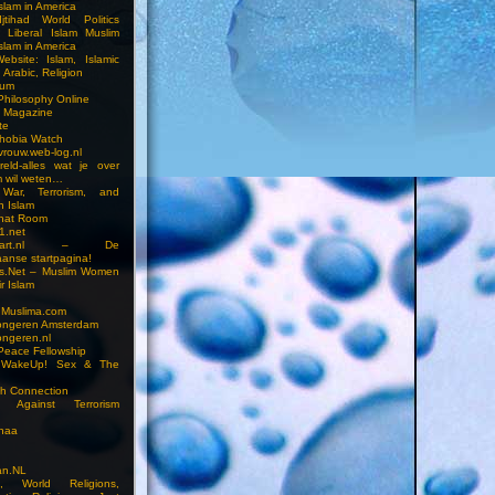
slam in America
jtihad World Politics
n Liberal Islam Muslim
slam in America
ebsite: Islam, Islamic
 Arabic, Religion
rum
 Philosophy Online
a Magazine
te
hobia Watch
vrouw.web-log.nl
reld-alles wat je over
m wil weten…
 War, Terrorism, and
n Islam
Chat Room
1.net
cstart.nl – De
anse startpagina!
s.Net – Muslim Women
r Islam
 Muslima.com
ongeren Amsterdam
ongeren.nl
Peace Fellowship
 WakeUp! Sex & The
h Connection
s Against Terrorism
inaa
n.NL
on, World Religions,