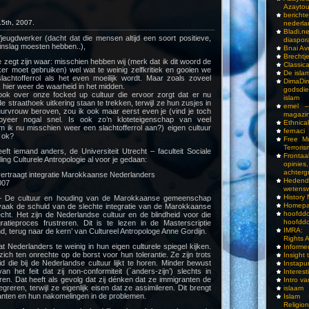
Azayto
bericht
5th, 2007.
nederla
Bladi.n
jeugdwerker (dacht dat die mensen altijd een soort positieve,
diaspor
inslag moesten hebben..),
Bnai A
Brechtj
 zegt zijn waar: misschien hebben wij (merk dat ik dit woord de
Classica
aker moet gebruiken) wel wat te weinig zelfkritiek en gooien we
De isla
achtofferrol als het even moeilijk wordt. Maar zoals zoveel
DimaD
k hier weer de waarheid in het midden.
godsdi
 ook over onze focked up cultuur die ervoor zorgt dat er nu
islam
 de straathoek uitkering staan te trekken, terwijl ze hun zusjes in
emel –
uurvrouw beroven, zou ik ook maar eerst even je (vind je toch
magazi
oyeer nogal snel. Is ook zo’n kloteteigenschap van veel
Ethnical
m ik nu misschien weer een slachtofferrol aan?) eigen cultuur
fernaci
 ok?
Free Mu
Terroris
ft iemand anders, de Universiteit Utrecht – faculteit Sociale
Frontaa
ng Culturele Antropologie al voor je gedaan:
opini
achterg
vertraagt integratie Marokkaanse Nederlanders
Hedend
007
wetens
History
De cultuur en houding van de Marokkaanse gemeenschap
Homepa
 vaak de schuld van de slechte integratie van de Marokkaanse
hoof
cht. Het zijn de Nederlandse cultuur en de blindheid voor die
hoofddo
gratieproces frustreren. Dit is te lezen in de Masterscriptie
IMRA: 
nd, terug naar de kern’ van Cultureel Antropologe Anne Gordijn.
Rights 
at Nederlanders te weinig in hun eigen culturele spiegel kijken.
Inform
zich ten onrechte op de borst voor hun tolerantie. Ze zijn trots
Insight 
 die bij de Nederlandse cultuur lijkt te horen. Minder bewust
Instapu
an het feit dat zij non-conformiteit (`anders-zijn’) slechts in
Interes
en. Dat heeft als gevolg dat zij dénken dat ze immigranten de
Intro v
reren, terwijl ze eigenlijk eisen dat ze assimileren. Dit brengt
islaam
ten en hun nakomelingen in de problemen.
Islam I
Religio