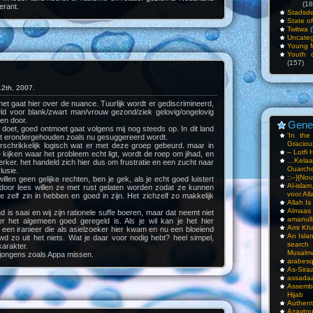
(18
erant.
Stadsde
State o
Twitwa
(
Uncateg
Young 
Youth c
(157)
2th, 2007.
t gaat hier over de nuance. Tuurlijk wordt er gediscrimineerd,
eld voor blank/zwart man/vrouw gezond/ziek gelovig/ongelovig
en door.
Gene
 doet, goed ontmoet gaat volgens mij nog steeds op. In dit land
‘In th
t erondergehouden zoals nu gesuggereerd wordt.
Gracious
erschrikkelijk logisch wat er met deze groep gebeurd. maar in
– Lotfi 
 kijken waar het probleem echt ligt, wordt de roep om jihad, en
…Kela
erker. het handeld zich hier dus om frustratie en een zucht naar
Ouarch
lusie.
::–}{Nou
illen geen gelijke rechten, ben je gek, als je echt goed luistert
Al-isla
door lees willen ze met rust gelaten worden zodat ze kunnen
voor All
 zelf zin in hebben en goed in zijn. Het zichzelf zo makkelijk
Allah I
Almaas
d is saai en wij zijn rationele suffe boeren, maar dat neemt niet
amanull
r het algemeen goed geregeld is. Als je wil kan je het hier
Amr Kha
een iranieer die als asielzoeker hier kwam en nu een bloeiend
An Isla
wd zo uit het niets. Wat je daar voor nodig hebt? heel simpel,
sea
arakter.
Musalm
 jongens zoals Appa missen.
arabesq
As-Siraa
assadaa
Assembl
Hijab
Authent
Azay