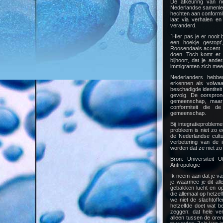
De afkeuring van no
Nederlandse samenlev
hechten aan conformite
laat via verhalen en
veranderd.
`Hier pas je er nooit 
een hoekje gestopt
Roosendaals accent. `
doen. Toch komt er w
bijhoort, dat je and
immigranten zich mee
Nederlanders hebb
erkennen als volwaar
beschadigde identitei
gevolg. De oorsprong
gemeenschap, maar 
conformiteit die d
gemeenschap.
Bij integratieproble
probleem is niet zo e
de Nederlandse cultu
verbetering van de 
worden dat ze niet zo 
Bron: Universiteit U
Antropologie
Ik neem aan dat je v
je waarmee je dit al
gebakken lucht en o
die allemaal op hetze
we niet de slachtoffe
hetzelfde doet wat be
zeggen: dat hele vero
alleen tussen de oren 