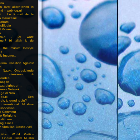
una
en over allochtonen in
nd – web-log.nl
et : Le Portail de la
a marocaine
vraham
esBlogje
l Values
m
ima.nl / De ware
enst? bij allah is de
 the muslim lifestyle
ne
ly Incorrect
slim Coalition Against
m
l Naakt. Ongesluierde
es, interviews &
ronden
aagse
waardigheden…
 News Network
ge Al Nisa
ddoek.tk – Een
ek, je goed recht?
International Muslima
Association
ed Comment
to Religions
ndit.com
ting Times
an Abdullah Biesheuvel
jtihad World Politics
n Liberal Islam Muslim