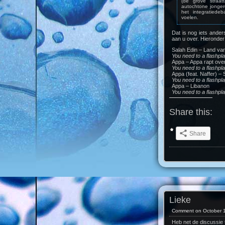
(de grove straat
autochtone jongere
het integratiede
voelen.
Dat is nog iets anders
aan u over. Hieronder
Salah Edin – Land v
You need to a flashpl
Appa – Appa rapt over 
You need to a flashpl
Appa (feat. Naffer) – 
You need to a flashpl
Appa – Libanon
You need to a flashpl
Share this:
Share
Lieke
Comment on October 1
Heb net de discussie 