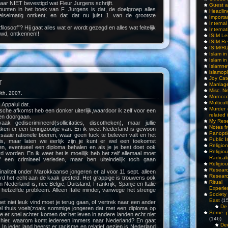
aar NIET bevestigd wat Fleur Jurgens schrijft.
Guest a
unten in het boek van F. Jurgens is dat, de doelgroep alles
Headlin
telselmatig ontkent, en dat dat nu juist 1 van de grootste
Importa
Interna
ilosoof”? Hij gaat alles wat er wordt gezegd en alles wat feitelijk
Internat
wd, ontkennen!!
ISIM Le
ISIM Re
ISIM/R
Islam i
Islam i
Islamn
islamop
Joy Cat
r
Marriag
Misc. N
th, 2007.
Morocc
Multicul
 Appalul dat.
Murder
ische afkomst heb een donker uiterlijk,waardoor ik zelf voor een
related 
n doorgaan.
My Res
k gediscrimineerd(sollicitaties, discotheken), maar jullie
Notes f
aken er een teringzooitje van. En ik weet Nederland is gewoon
Panopti
saaie rationele boeren, waar geen fuck te beleven valt en het
Public I
is, maar laten we eerlijk zijn je kunt er wel een toekomst
Religio
en, eventueel een diploma behalen en als je je best doet ook
Relig
worden. En ik weet het is moeilijk heb het zelf allemaal moet
Radicali
een crimineel verleden, maar ben uiteindelijk toch gaan
Religio
Researc
aliteit onder Marokkaanse jongeren er al voor 11 sept. alleen
Researc
d het echt aan de kaak gesteld. Het grappige is trouwens ook
Ritua
in Nederland is, nee België, Duitsland, Frankrijk, Spanje en Italië
Experie
hetzelfde probleem. Alleen Italië minder, vanwege het strenge
Society 
East
(1
et niet leuk vind moet je terug gaan, of vertrek naar een ander
De 
wel thuis voelt(zoals sommige jongeren dat met een diploma op
Some pe
je er snel achter komen dat het leven in andere landen echt niet
(146)
s hier, waarom komt iedereen immers naar Nederland? En gaat
De
In ieder land heerst er racisme en relatief gezien is Nederland