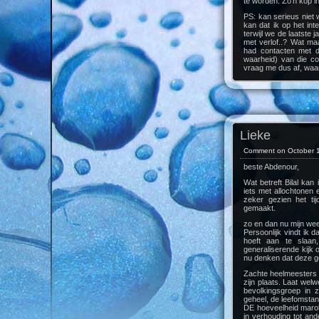
te worden. Zo’n kop 
PS: kan serieus niet 
kan dat ik op het inte
terwijl we de laatste 
met verlof..? Wat ma
had contacten met d
waarheid) van die co
vraag me dus af, waar
Lieke
Comment on October 1
beste Abdenour,
Wat betreft Bilal kan 
iets met allochtonen 
zeker gezien het tij
gemaakt.
zo en dan nu mijn wee
Persoonlijk vindt ik 
hoeft aan te slaan,
generaliserende kijk 
nu denken dat deze 
Zachte heelmeesters m
zijn plaats. Laat wel
bevolkingsgroep in z
geheel, de leefomsta
DE hoeveelheid marok
in verhouding tot an