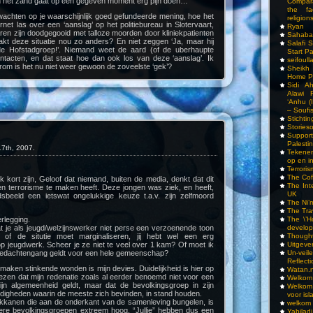
in het zand gaat op een gegeven moment erg pijn doen…
Compar
the fa
wachten op je waarschijnlijk goed gefundeerde mening, hoe het
religions
rnet las over een ‘aanslag’ op het politiebureau in Slotervaart,
Ryan
jaren zijn doodgegooid met talloze moorden door kliniekpatienten
Sahaba
akt deze situatie nou zo anders? En niet zeggen ‘Ja, maar hij
Salafi 
e Hofstadgroep!’. Niemand weet de aard (of de uberhaupte
Start P
ntacten, en dat staat hoe dan ook los van deze ‘aanslag’. Ik
seifoull
om is het nu niet weer gewoon de zoveelste ‘gek’?
Sheikh
Home P
Sidi A
Alawi 
‘Anhu (
– Soufi
Stichti
Storieso
Suppor
Palesti
7th, 2007.
Tekenen
op en i
Terrori
The Cof
ik kort zijn, Geloof dat niemand, buiten de media, denkt dat dit
The Int
en terrorisme te maken heeft. Deze jongen was ziek, en heeft,
UK
dsbeeld een ietswat ongelukkige keuze t.a.v. zijn zelfmoord
The Ni’
The Tra
rlegging.
The \’Ho
dat je als jeugd/welzijnswerker niet perse een verzoenende toon
develo
 of de situtie moet marginaliseren, jij hebt wel een erg
Though
op jeugdwerk. Scheer je ze niet te veel over 1 kam? Of moet ik
Uitgeve
gedachtengang geldt voor een hele gemeenschap?
Un-vei
Reflect
aken stinkende wonden is mijn devies. Duidelijkheid is hier op
Watan.n
wezen dat mijn redenatie zoals al eerder benoemd niet voor een
Welkom 
ijn algemeenheid geldt, maar dat de bevolkingsgroep in zijn
Welkom
ndigheden waarin de meeste zich bevinden, in stand houden.
voor isl
kanen die aan de onderkant van de samenleving bungelen, is
welkom 
dere bevolkingsgroepen extreem hoog. “Jullie” hebben dus een
Yabilad