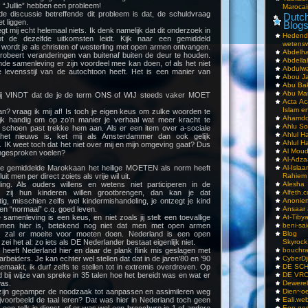
! “Jullie” hebben een probleem!
Marocai
e discussie betreffende dit probleem is dat, de schuldvraag
Dutch
et liggen.
Blog
gt mij echt helemaal niets. Ik denk namelijk dat dit onderzoek in
Hedend
t de dezelfde uitkomsten leidt. Kijk naar een gemiddeld
wetens
wordt je als christen of westerling met open armen ontvangen.
Abdelha
robeert veranderingen van buitenaf buiten de deur te houden.
Abdella
nde samenleving er zijn voordeel mee kan doen, of als het niet
Abdulwa
e levensstijl van de autochtoon heeft. Het is een manier van
Abou Ja
Abu Ba
Abu Mar
. Jij VINDT dat de je de term ONS of WIJ steeds vaker MOET
Acta Ac
Islam e
? vraag ik mij af! Is toch je eigen keus om zulke woorden te
Ahamdoe
ijk handig om op zo’n manier je verhaal wat meer kracht te
Ahlu S
schoen past trekke hem aan. Als er een item over a-sociale
Ahlul H
et nieuws is, ket mij als Amsterdammer dan ook gelijk
Ahlul H
IK weet toch dat het niet over mij en mijn omgeving gaat? Dus
Al Moud
ngesproken voelen?
Al-Adz
 de gemiddelde Marokkaan het heilige MOETEN als norm heeft
Al-Isla
t men per direct zoiets als vrije wil uit.
Rahiem
ng. Als ouders willens en wetens niet participeren in de
Alesha
n zij hun kinderen willen grootbrengen, dan kan je dat
Alfeth.
g, misschien zelfs wel kindermishandeling, je ontzegt je kind
Anoniem
en “normaal” c.q. goed leven.
Ansaar
 samenleving is een keus, en niet zoals jij stelt een toevallige
At-Tiby
t men hier is, betekend nog niet dat men met open armen
beni-sai
e zal er moeite voor moeten doen. Nederland is een open
Blog
i het al: zo iets als DE Nederlander bestaat eigenlijk niet.
Skyrock
n heeft Nederland hier en daar de plank flink mis geslagen met
bouchr
arbeiders. Je kan echter wel stellen dat dat in de jaren’80 en ’90
CyberDj
maakt, ik durf zelfs te stellen tot in extremis overdreven. Op
DE SC
bij wijze van spreke in 35 talen hoe het bereidt was en wat er
DE VRO
was.
Dewerel
zijn gepamper de noodzaak tot aanpassen en assimileren weg
Dien~oe
oorbeeld de taal leren? Dat was hier in Nederland toch geen
Eali.web
en tolk in dienst, of er was wel een brocchure in 1 of andere
Een gen