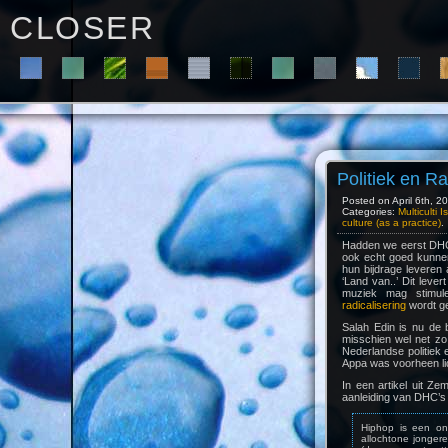
C L O S E R
Politiek en R
Posted on April 6th, 20
Categories:
Multiculti 
culture (as a practice)
.
Hadden we eerst DHC 
ook echt goed kunne
hun bijdrage leveren
‘Land van..’ Dit lev
muziek mag stimule
radicalisering
wordt g
Salah Edin is nu de 
misschien wel net zo
Nederlandse politiek e
Appa was voorheen l
In een artikel uit Z
aanleiding van DHC’s H
Hiphop is een on
allochtone jonger