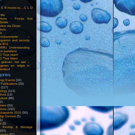
S E R moves to….C L O
t Me
entions – Forces that
Divide
view via Closer
tions
ch
hnobarometer –
egration and security
t 9/11
IM/RU Understanding
am (salafism)
 'True Islam'
 ‘True Islam’
 geloven het wel –
ngeren en religie in
derland
ories
ng) Events
(33)
 Publications
(26)
(117)
ology
(113)
thod
(13)
ulture
(88)
2)
orses
(33)
phere
(192)
chapserie 2010
(50)
hip Carnival
(5)
1)
d
(5)
, Kinship & Marriage
265)
Issues
(91)