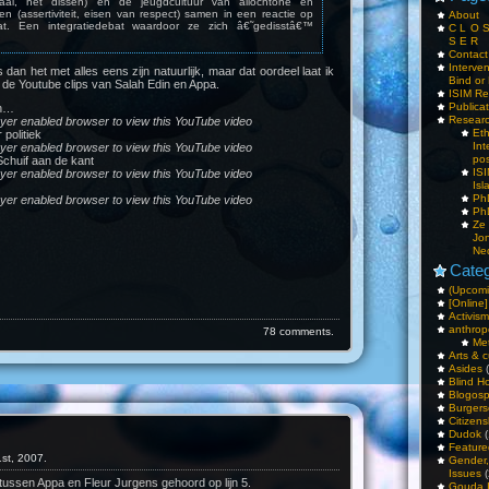
taal, het dissen) en de jeugdcultuur van allochtone en
n (assertiviteit, eisen van respect) samen in een reactie op
About
bat. Een integratiedebat waardoor ze zich â€˜gedisstâ€™
C L O 
S E R
Contac
Interv
 dan het met alles eens zijn natuurlijk, maar dat oordeel laat ik
Bind or 
 de Youtube clips van Salah Edin en Appa.
ISIM Re
Publica
an…
Resear
ayer enabled browser to view this YouTube video
Et
politiek
Int
ayer enabled browser to view this YouTube video
pos
Schuif aan de kant
IS
ayer enabled browser to view this YouTube video
Isl
PhD
ayer enabled browser to view this YouTube video
PhD
Ze
Jo
Ne
Categ
(Upcomi
[Online]
Activism
anthrop
78 comments.
Me
Arts & c
Asides
(
Blind H
Blogos
Burgers
Citizens
Dudok
(
Feature
st, 2007.
Gender
Issues
(
tussen Appa en Fleur Jurgens gehoord op lijn 5.
Gouda 