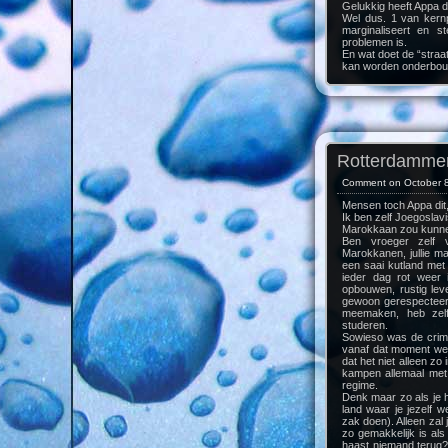
Gelukkig heeft Appa d
Wel dus. 1 van kernp
marginaliseert en s
problemen is.
En wat doet de “straatf
kan worden onderbou
Rotterdamme
Comment on October 8
Mensen toch Appa dit,
Ik ben zelf Joegoslav
Marokkaan zou kunne
Ben vroeger zelf vaa
Marokkanen, jullie m
een saai kutland met 
ieder dag rot weer 
opbouwen, rustig lev
gewoon gerespecteerd 
meemaken, heb zelf 
studeren.
Sowieso was de crimin
vanaf dat moment wer
dat het niet alleen zo 
kampen allemaal met 
regime.
Denk maar zo als je h
land waar je jezelf 
zak doen). Alleen zal 
zo gemakkelijk is al
haast niemand terug? 