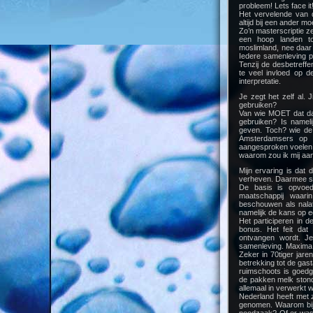
probleem! Lets face it
Het vervelende van d
altijd bij een ander mo
Zo’n masterscriptie ze
een hoop landen to
moslimland, nee daar 
Iedere samenleving p
Tenzij de desbetreffe
te veel invloed op d
interpretatie.
Je zegt het zelf al
gebruiken?
Van wie MOET dat dan
gebruiken? Is namel
geven. Toch? wie de 
Amsterdamsers op h
aangesproken voelen. 
waarom zou ik mij aa
Mijn ervaring is dat
verheven. Daarmee slui
De basis is opvoedi
maatschappij waari
beschouwen als nalati
namelijk de kans op e
Het participeren in de
bonus. Het feit da
ontvangen wordt. J
samenleving. Maxima ze
Zeker in 70tiger jare
betrekking tot de gast
ruimschoots is goedge
de pakken melk stond 
allemaal in verwerkt 
Nederland heeft met 
genomen. Waarom bijv
noodzaak? Of er was e