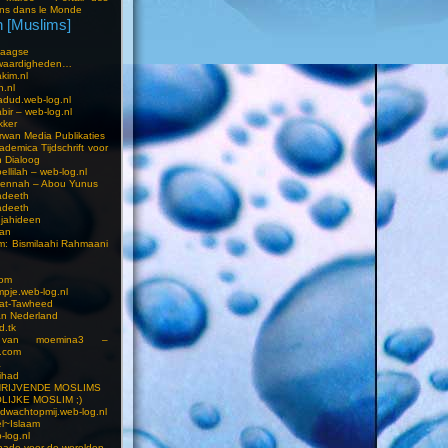
ns dans le Monde
 [Muslims]
s
aagse
waardigheden…
kim.nl
h.nl
dud.web-log.nl
bir – web-log.nl
kker
wan Media Publikaties
ademica Tijdschrift voor
n Dialoog
llilah – web-log.nl
oennah – Abou Yunus
adeeth
adeeth
jahideen
aan
am: Bismilaahi Rahmaani
com
pje.web-log.nl
 at-Tawheed
an Nederland
d.tk
 van moemina3 –
.com
a
ihad
HRIJVENDE MOSLIMS
LIJKE MOSLIM ;)
dwachtopmij.web-log.nl
l~Islaam
-log.nl
ade voor de werelden