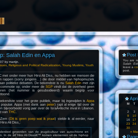
ap: Salah Edin en Appa
Post 
You are r
07 by martijn.
Salah Ed
Issues
,
Religious and Political Radicalization
,
Young Muslims
,
Youth
leave a
co
post.
met onder meer hun Hirsi Ali Diss, nu hebben we mensen die
n rappen (sorry jongens…) die door middel van hiphopmuziek
 aan politieke debatten. De bekendste is nu
Salah Edin
met zijn
ert commotie op; onder meer de
SGP
vindt dat de overheid geen
ren (het nummer is gesubsidieerd) waarin begrip voor
etoond.
Apri
bekendste voor het grote publiek, maar bij ingewijden is
Appa
M
T
 populair. Appa (met dank aan
peter
) rapt al enige tijd over de
n bijvoorbeeld vorig jaar over de IsraÃ«lische inval in Libanon.
id van
THC
.
2
3
9
10
emZem (
Dit is geen poep wat ik praat
) stelde ik al eerder, naar
16
17
irsi Ali Diss,:
23
24
30
derdeel geworden van de jeugdcultuur van autochtone en
« Ma
en. In de â€˜Hirsi Ali Dissâ€™ komen elementen uit de hiphop
Page