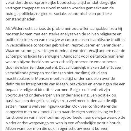
verandert de oorspronkelijke boodschap altijd omdat dergelijke
vertogen toegepast en zinvol moeten worden gemaakt aan de
huidige politieke, religieuze, sociale, economische en politieke
omstandigheden.
Als Wilders echt serieus de problemen zou willen aanpakken zou hij
moeten komen met een sterke analyse van de rol van religieuze en
politieke leiders en van de wijze waarop mensen islamitische tradities
in verschillende contexten gebruiken, reproduceren en veranderen.
Waarom sommige vertogen dominant worden terwijl andere naar de
achtergrond lijken te verdwijnen. Aandacht voor de talloze manieren
waarop bijvoorbeeld vrouwen zichzelf proberen te emanciperen
door de islam (en daarbuiten). Dat zal duidelijk maken dat er tussen
verschillende groepen moslims (en niet-moslims) altijd een
machtsbalans is. Mensen moeten altijd onderhandelen over de
definitie en interpretatie van ideeen, praktijken en ervaringen die een
bepaalde religie of identiteit vormen. Religie en identiteit zijn
voortdurend onderwerpen van onderhandeling. Een politiek op
basis van een dergelijke analyse zou veel meer zoden aan de dijk
zetten, maar is wel veel ingewikkelder. Ook veel confronterender
aangezien men ook moet kijken naar de eigen samenleving en het
functioneren van niet-moslims, bijvoorbeeld naar de wijze waarop de
Nederlandse wetgeving vrouwen in een afhankelijke positie houdt.
Alleen wanneer men die ook in ogenschouw neemt kunnen