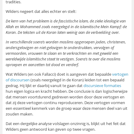
tradities.
Wilders negeert dat alles echter en stelt:
De kern van het probleem is de fascistische islam, de zieke ideologie van
Allah en Mohammed zoals neergelegd in de islamitische Mein Kampf: de
Koran. De teksten uit de Koran laten weinig aan de verbeelding over.
In verschillende soera’s worden moslims opgeroepen joden, christenen,
andersgelovigen en niet-gelovigen te onderdrukken, vervolgen of
vermoorden, vrouwen te slaan en te verkrachten en met geweld een
wereldwijde islamitische staat te vestigen. Soera’s te over die moslims
oproepen en aanzetten tot dood en verderf.
Wat Wilders (en ook Fallacci) doet is aangeven dat bepaalde
vertogen
of discoursen
(zoals neergelegd in de Koran) leiden tot een bepaald
gedrag. Hij lijkt er daarbij vanuit te gaan dat
discursieve formaties
hun eigen logica en kracht hebben. De conclusie is dan logischerwijze
dat mensen voortdurend gedreven worden door deze vertogen en
dat zij deze vertogen continu reproduceren. Deze vertogen vormen
een essentieel kenmerk van de groep waar deze mensen deel van uit
zouden maken.
Dat een dergelijke analyse volslagen onzinnig is, blijkt uit het feit dat
Wilders geen antwoord kan geven op twee vragen.