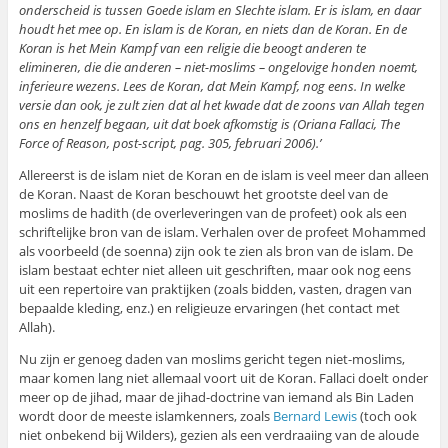
onderscheid is tussen Goede islam en Slechte islam. Er is islam, en daar
houdt het mee op. En islam is de Koran, en niets dan de Koran. En de
Koran is het Mein Kampf van een religie die beoogt anderen te
elimineren, die die anderen – niet-moslims – ongelovige honden noemt,
inferieure wezens. Lees de Koran, dat Mein Kampf, nog eens. In welke
versie dan ook, je zult zien dat al het kwade dat de zoons van Allah tegen
ons en henzelf begaan, uit dat boek afkomstig is (Oriana Fallaci, The
Force of Reason, post-script, pag. 305, februari 2006).’
Allereerst is de islam niet de Koran en de islam is veel meer dan alleen
de Koran. Naast de Koran beschouwt het grootste deel van de
moslims de hadith (de overleveringen van de profeet) ook als een
schriftelijke bron van de islam. Verhalen over de profeet Mohammed
als voorbeeld (de soenna) zijn ook te zien als bron van de islam. De
islam bestaat echter niet alleen uit geschriften, maar ook nog eens
uit een repertoire van praktijken (zoals bidden, vasten, dragen van
bepaalde kleding, enz.) en religieuze ervaringen (het contact met
Allah).
Nu zijn er genoeg daden van moslims gericht tegen niet-moslims,
maar komen lang niet allemaal voort uit de Koran. Fallaci doelt onder
meer op de jihad, maar de jihad-doctrine van iemand als Bin Laden
wordt door de meeste islamkenners, zoals
Bernard Lewis
(toch ook
niet onbekend bij Wilders), gezien als een verdraaiing van de aloude