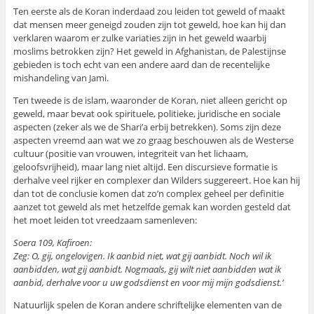
Ten eerste als de Koran inderdaad zou leiden tot geweld of maakt
dat mensen meer geneigd zouden zijn tot geweld, hoe kan hij dan
verklaren waarom er zulke variaties zijn in het geweld waarbij
moslims betrokken zijn? Het geweld in Afghanistan, de Palestijnse
gebieden is toch echt van een andere aard dan de recentelijke
mishandeling van Jami.
Ten tweede is de islam, waaronder de Koran, niet alleen gericht op
geweld, maar bevat ook spirituele, politieke, juridische en sociale
aspecten (zeker als we de Shari’a erbij betrekken). Soms zijn deze
aspecten vreemd aan wat we zo graag beschouwen als de Westerse
cultuur (positie van vrouwen, integriteit van het lichaam,
geloofsvrijheid), maar lang niet altijd. Een discursieve formatie is
derhalve veel rijker en complexer dan Wilders suggereert. Hoe kan hij
dan tot de conclusie komen dat zo’n complex geheel per definitie
aanzet tot geweld als met hetzelfde gemak kan worden gesteld dat
het moet leiden tot vreedzaam samenleven:
Soera 109, Kafiroen:
Zeg: O, gij, ongelovigen. Ik aanbid niet, wat gij aanbidt. Noch wil ik
aanbidden, wat gij aanbidt. Nogmaals, gij wilt niet aanbidden wat ik
aanbid, derhalve voor u uw godsdienst en voor mij mijn godsdienst.’
Natuurlijk spelen de Koran andere schriftelijke elementen van de