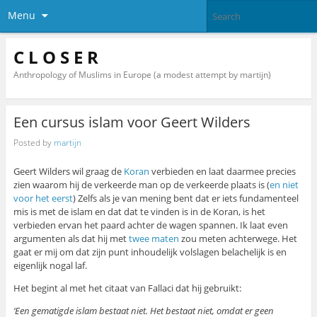
Menu
C L O S E R
Anthropology of Muslims in Europe (a modest attempt by martijn)
Een cursus islam voor Geert Wilders
Posted by
martijn
Geert Wilders wil graag de
Koran
verbieden en laat daarmee precies
zien waarom hij de verkeerde man op de verkeerde plaats is (
en niet
voor het eerst
) Zelfs als je van mening bent dat er iets fundamenteel
mis is met de islam en dat dat te vinden is in de Koran, is het
verbieden ervan het paard achter de wagen spannen. Ik laat even
argumenten als dat hij met
twee maten
zou meten achterwege. Het
gaat er mij om dat zijn punt inhoudelijk volslagen belachelijk is en
eigenlijk nogal laf.
Het begint al met het citaat van Fallaci dat hij gebruikt:
‘Een gematigde islam bestaat niet. Het bestaat niet, omdat er geen