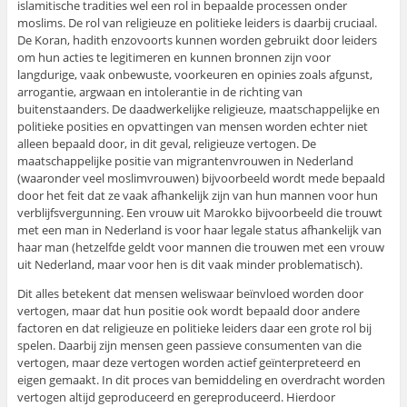
islamitische tradities wel een rol in bepaalde processen onder
moslims. De rol van religieuze en politieke leiders is daarbij cruciaal.
De Koran, hadith enzovoorts kunnen worden gebruikt door leiders
om hun acties te legitimeren en kunnen bronnen zijn voor
langdurige, vaak onbewuste, voorkeuren en opinies zoals afgunst,
arrogantie, argwaan en intolerantie in de richting van
buitenstaanders. De daadwerkelijke religieuze, maatschappelijke en
politieke posities en opvattingen van mensen worden echter niet
alleen bepaald door, in dit geval, religieuze vertogen. De
maatschappelijke positie van migrantenvrouwen in Nederland
(waaronder veel moslimvrouwen) bijvoorbeeld wordt mede bepaald
door het feit dat ze vaak afhankelijk zijn van hun mannen voor hun
verblijfsvergunning. Een vrouw uit Marokko bijvoorbeeld die trouwt
met een man in Nederland is voor haar legale status afhankelijk van
haar man (hetzelfde geldt voor mannen die trouwen met een vrouw
uit Nederland, maar voor hen is dit vaak minder problematisch).
Dit alles betekent dat mensen weliswaar beïnvloed worden door
vertogen, maar dat hun positie ook wordt bepaald door andere
factoren en dat religieuze en politieke leiders daar een grote rol bij
spelen. Daarbij zijn mensen geen passieve consumenten van die
vertogen, maar deze vertogen worden actief geïnterpreteerd en
eigen gemaakt. In dit proces van bemiddeling en overdracht worden
vertogen altijd geproduceerd en gereproduceerd. Hierdoor