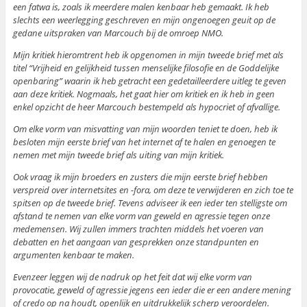
een fatwa is, zoals ik meerdere malen kenbaar heb gemaakt. Ik heb
slechts een weerlegging geschreven en mijn ongenoegen geuit op de
gedane uitspraken van Marcouch bij de omroep NMO.
Mijn kritiek hieromtrent heb ik opgenomen in mijn tweede brief met als
titel “Vrijheid en gelijkheid tussen menselijke filosofie en de Goddelijke
openbaring” waarin ik heb getracht een gedetailleerdere uitleg te geven
aan deze kritiek. Nogmaals, het gaat hier om kritiek en ik heb in geen
enkel opzicht de heer Marcouch bestempeld als hypocriet of afvallige.
Om elke vorm van misvatting van mijn woorden teniet te doen, heb ik
besloten mijn eerste brief van het internet af te halen en genoegen te
nemen met mijn tweede brief als uiting van mijn kritiek.
Ook vraag ik mijn broeders en zusters die mijn eerste brief hebben
verspreid over internetsites en -fora, om deze te verwijderen en zich toe te
spitsen op de tweede brief. Tevens adviseer ik een ieder ten stelligste om
afstand te nemen van elke vorm van geweld en agressie tegen onze
medemensen. Wij zullen immers trachten middels het voeren van
debatten en het aangaan van gesprekken onze standpunten en
argumenten kenbaar te maken.
Evenzeer leggen wij de nadruk op het feit dat wij elke vorm van
provocatie, geweld of agressie jegens een ieder die er een andere mening
of credo op na houdt, openlijk en uitdrukkelijk scherp veroordelen.