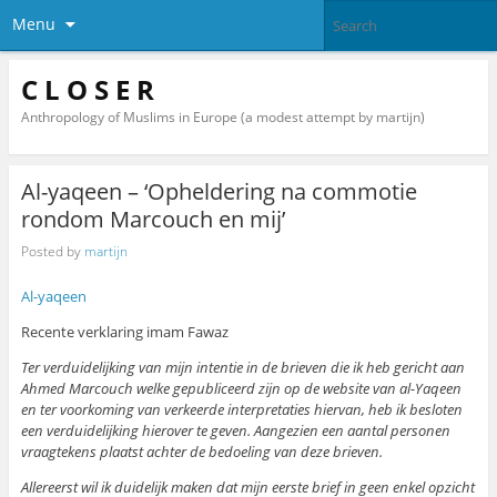
Menu
C L O S E R
Anthropology of Muslims in Europe (a modest attempt by martijn)
Al-yaqeen – ‘Opheldering na commotie
rondom Marcouch en mij’
Posted by
martijn
Al-yaqeen
Recente verklaring imam Fawaz
Ter verduidelijking van mijn intentie in de brieven die ik heb gericht aan
Ahmed Marcouch welke gepubliceerd zijn op de website van al-Yaqeen
en ter voorkoming van verkeerde interpretaties hiervan, heb ik besloten
een verduidelijking hierover te geven. Aangezien een aantal personen
vraagtekens plaatst achter de bedoeling van deze brieven.
Allereerst wil ik duidelijk maken dat mijn eerste brief in geen enkel opzicht