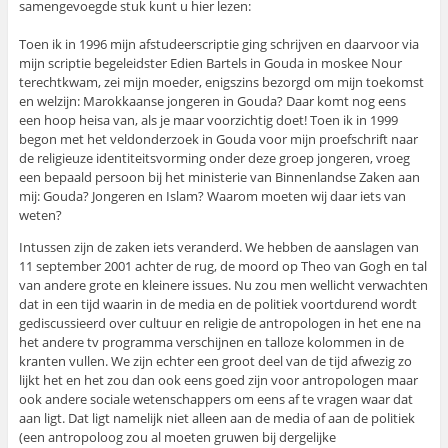
samengevoegde stuk kunt u hier lezen:
Toen ik in 1996 mijn afstudeerscriptie ging schrijven en daarvoor via
mijn scriptie begeleidster Edien Bartels in Gouda in moskee Nour
terechtkwam, zei mijn moeder, enigszins bezorgd om mijn toekomst
en welzijn: Marokkaanse jongeren in Gouda? Daar komt nog eens
een hoop heisa van, als je maar voorzichtig doet! Toen ik in 1999
begon met het veldonderzoek in Gouda voor mijn proefschrift naar
de religieuze identiteitsvorming onder deze groep jongeren, vroeg
een bepaald persoon bij het ministerie van Binnenlandse Zaken aan
mij: Gouda? Jongeren en Islam? Waarom moeten wij daar iets van
weten?
Intussen zijn de zaken iets veranderd. We hebben de aanslagen van
11 september 2001 achter de rug, de moord op Theo van Gogh en tal
van andere grote en kleinere issues. Nu zou men wellicht verwachten
dat in een tijd waarin in de media en de politiek voortdurend wordt
gediscussieerd over cultuur en religie de antropologen in het ene na
het andere tv programma verschijnen en talloze kolommen in de
kranten vullen. We zijn echter een groot deel van de tijd afwezig zo
lijkt het en het zou dan ook eens goed zijn voor antropologen maar
ook andere sociale wetenschappers om eens af te vragen waar dat
aan ligt. Dat ligt namelijk niet alleen aan de media of aan de politiek
(een antropoloog zou al moeten gruwen bij dergelijke