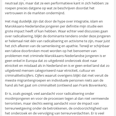
neutraal zijn, maar dat ze een performatieve kant in zich hebben: ze
roepen precies datgene op wat ze beschrijven doordat het
vertrouwen in de markten ondermijnd.
Het mag duidelijk zijn dat door de hype over integratie, islam en
Marokkaans-Nederlandse jongeren per definitie mijn studie een
grote impact heeft of kan hebben. Waar echter veel discussies gaan
over radicalisering, blijkt de dominante tendens onder deze jongeren
er helemaal niet één van radicalisering en activisme te zijn, maar juist
het zich afkeren van de samenleving en apathie. Terwijl er schijnbaar
een taboe doorbroken moet worden op het benoemen van
problemen met criminele Marokkaans-Nederlandse jongeren is er
geen enkel in Europa dat zo uitgebreid onderzoek doet naar
etniciteit en misdaad als in Nederland en is er geen enkel land dat zo
uitgebreid mensen categoriseerd naar etniciteit, cultuur en
criminaliteitscijfers. Cijfers waaruit overigens blijkt dat met veruit de
meeste migrantengroepen en individuele personen niets aan de
hand als het gaat om criminaliteit (ontleend aan Frank Bovenkerk).
Er is, zoals gezegd, veel aandacht voor radicalisering onder
moslimjongeren en voor de processen tegen al dan niet vermeende
terroristen, maar slechts weinig aandacht voor de impact van
terreurwetgeving onder de betrokkenen, de ondoorzichtigheid van
het onderzoek en de vervolging van terreurverdachten. Er is veel