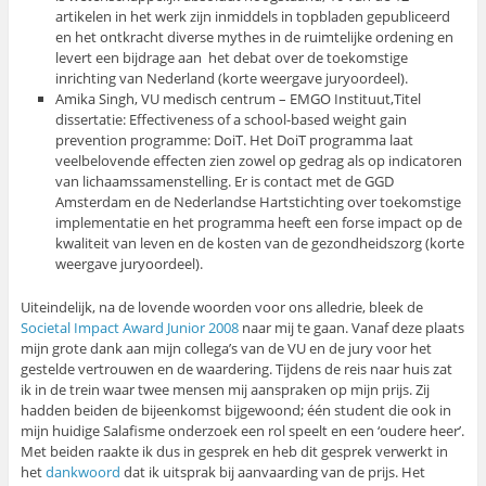
artikelen in het werk zijn inmiddels in topbladen gepubliceerd
en het ontkracht diverse mythes in de ruimtelijke ordening en
levert een bijdrage aan het debat over de toekomstige
inrichting van Nederland (korte weergave juryoordeel).
Amika Singh, VU medisch centrum – EMGO Instituut,Titel
dissertatie: Effectiveness of a school-based weight gain
prevention programme: DoiT. Het DoiT programma laat
veelbelovende effecten zien zowel op gedrag als op indicatoren
van lichaamssamenstelling. Er is contact met de GGD
Amsterdam en de Nederlandse Hartstichting over toekomstige
implementatie en het programma heeft een forse impact op de
kwaliteit van leven en de kosten van de gezondheidszorg (korte
weergave juryoordeel).
Uiteindelijk, na de lovende woorden voor ons alledrie, bleek de
Societal Impact Award Junior 2008
naar mij te gaan. Vanaf deze plaats
mijn grote dank aan mijn collega’s van de VU en de jury voor het
gestelde vertrouwen en de waardering. Tijdens de reis naar huis zat
ik in de trein waar twee mensen mij aanspraken op mijn prijs. Zij
hadden beiden de bijeenkomst bijgewoond; één student die ook in
mijn huidige Salafisme onderzoek een rol speelt en een ‘oudere heer’.
Met beiden raakte ik dus in gesprek en heb dit gesprek verwerkt in
het
dankwoord
dat ik uitsprak bij aanvaarding van de prijs. Het