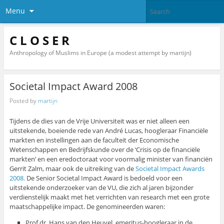
Menu
C L O S E R
Anthropology of Muslims in Europe (a modest attempt by martijn)
Societal Impact Award 2008
Posted by
martijn
Tijdens de dies van de Vrije Universiteit was er niet alleen een
uitstekende, boeiende rede van André Lucas, hoogleraar Financiële
markten en instellingen aan de faculteit der Economische
Wetenschappen en Bedrijfskunde over de ‘Crisis op de financiële
markten’ en een eredoctoraat voor voormalig minister van financiën
Gerrit Zalm, maar ook de uitreiking van de
Societal Impact Awards
2008.
De Senior Societal Impact Award is bedoeld voor een
uitstekende onderzoeker van de VU, die zich al jaren bijzonder
verdienstelijk maakt met het verrichten van research met een grote
maatschappelijke impact. De genomineerden waren:
Prof.dr. Hans van den Heuvel, emeritus-hoogleraar in de