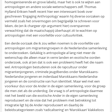
homogeniserende en grove labels), maar het is ook te wijten aan
antropologen en andere sociale wetenschappers zelf. Thomas
Hylland Eriksen heeft recent hier een interessant boek over
geschreven ‘Engaging Anthropology’ waarin hij diverse oorzaken op
vermeld zoals het onvermogen om begrijpelijk te schreven voor
leken, de (en ik chargeer zijn argument hier) overspannen
verwachting dat de maatschappij überhaupt zit te wachten op
antropologen met een voorliefde voor cultuurkritiek.
Een derde oorzaak die ik zou willen noemen is de voorliefde van
antropologen om migrantengroepen in de Nederlandse samenleving
te onderzoeken. Gelukkig is antropologie al lang niet meer de
wetenschap die alleen maar in verre landen en exotische oorden
onderzoek, ook al (en dat is ook een probleem) heeft het die naam
wel. Antropologen bestuderen ook de rapcultuur onder
migrantenjongeren, criminele jeugdbendes onder Marokkaans-
Nederlandse jongeren en inderdaad Marokkaans-Nederlandse
jongeren en de constructie van hun identiteit. Maar wel met een
voorkeur dus voor de Ander in de eigen samenleving, voor de groep
die men ziet als de underdog. De vraag is of antropologie daarmee
niet het beeld van die exotische Ander in de eigen samenleving
reproduceert en de visie dat het probleem met betrekking tot
integratie ligt bij de Ander reproduceert en daarbij de
beleidscategorieeen zoals ‘radicalisering’ en ‘Marokkaan’ klakkeloos