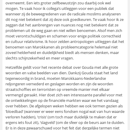
overneemt. Een iets groter zelfbewustzijn zou daarbij ook wel
mogen. Te vaak hoor ik collega’s uitleggen voor een publiek dat
wanneer zij de beweegredenen van de radicale moslims analyseren
dit nog niet betekent dat zij deze ook goedkeuren. Te vaak hoor ik ze
zeggen dat het aanbrengen van nuances nog niet betekent dat ze
problemen uit de weg gaan en niet willen benoemen. Alsof men zich
moet verontschuldigen en schamen voor enige politiek correctheid
en cultuur relativisme. Ik hoor zelden antropologen uitleggen dat het
benoemen van Marokkanen als probleemcategorie helemaal niet
zoveel helderheid en duidelijkheid biedt als mensen denken, maar
slechts schijnzekerheid en meer vragen.
Hetzelfde geldt voor het recente debat over Gouda met alle grote
woorden en valse beelden van dien. Dankzij Gouda staat het land
tegenwoordig in brand, moeten Marokkaans-Nederlandse
reljongeren vernederd en geslagen worden en zijn de woorden
straatschoffies en terroristen op vreemde manier met elkaar
vermengd geraakt. Hier doet zich een interessante parallel voor met
de ontwikkelingen op de financiële markten waar we het vandaag
over hebben. De afgelopen weken hebben we ook termen gezien als
‘bloedbad’ (wanneer er weer eens fondsen nogal wat van hun waarde
verloren hadden), ‘crisis’ (om toch maar duidelijk te maken dat er
ergens iets fout zit), ‘slagveld’ (om de sfeer op de beurs aan te duiden.
Er is in deze gewaarschuwd voor het feit dat dergelijke termen niet