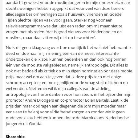
aandacht geweest voor de moslimjongeren in mijn onderzoek, maar
slechts weinigen hebben opgepikt dat voor veel van deze tieners
alledaagse beslommeringen zoals huiswerk, vrienden en Goede
Tijden Slechte Tijden vaak voor gaan. Sterker nog voor een
televisieprogramma was dat juist een reden om mij maar niet te
vragen met als reden: ‘dat is goed nieuws voor Nederland en de
moslims, maar daar zitten wij niet op te wachten’.
Nu is dit geen klaagzang over hoe moeilijk ik het wel niet heb, want ik
deed en doe naar mijn mening één van de meest interessante
onderzoeken die ik zou kunnen bedenken en dan ook nog binnen
één van de mooiste vakgebieden, namelijk antropologie. Dit alles is
ook niet bedoeld als kritiek op mijn eigen nominatie voor deze mooie
prijs, maar wel om aan te geven dat ik deze prijs toch met enige
schroom accepteer en me eigenlijk voor de vraag stelt of ik hem nu
wel verdien. Niettemin wil ik mijn collega’s van de afdeling
antropologie van harte danken voor hun steun, in het bijzonder mijn
promotor André Droogers en co-promotor Edien Bartels. Laat ik de
prijs dan maar opdragen aan diegenen die (om mijn moeder maar
eens aan te halen) voor al die ‘heisa’ zorgen en zonder wie ik geen
onderzoek zou hebben kunnen doen: de Marokkaans-Nederlandse
jongeren uit Gouda.
Share this: