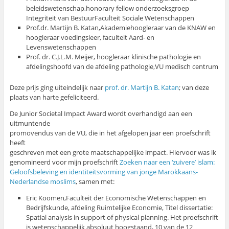
beleidswetenschap,honorary fellow onderzoeksgroep
Integriteit van BestuurFaculteit Sociale Wetenschappen
Prof.dr. Martijn B. Katan,Akademiehoogleraar van de KNAW en
hoogleraar voedingsleer, faculteit Aard- en
Levenswetenschappen
Prof. dr. C.J.L.M. Meijer, hoogleraar klinische pathologie en
afdelingshoofd van de afdeling pathologie,VU medisch centrum
Deze prijs ging uiteindelijk naar
prof. dr. Martijn B. Katan
; van deze
plaats van harte gefeliciteerd.
De Junior Societal Impact Award wordt overhandigd aan een
uitmuntende
promovendus van de VU, die in het afgelopen jaar een proefschrift
heeft
geschreven met een grote maatschappelijke impact. Hiervoor was ik
genomineerd voor mijn proefschrift
Zoeken naar een ‘zuivere’ islam:
Geloofsbeleving en identiteitsvorming van jonge Marokkaans-
Nederlandse moslims
, samen met:
Eric Koomen,Faculteit der Economische Wetenschappen en
Bedrijfskunde, afdeling Ruimtelijke Economie, Titel dissertatie:
Spatial analysis in support of physical planning. Het proefschrift
is wetenschappelijk absoluut hoogstaand, 10 van de 12