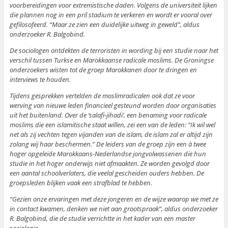
voorbereidingen voor extremistische daden. Volgens de universiteit lijken
die plannen nog in een pril stadium te verkeren en wordt er vooral over
gefilosofeerd. “Maar ze zien een duidelijke uitweg in geweld”, aldus
onderzoeker R. Balgobind.
De sociologen ontdekten de terroristen in wording bij een studie naar het
verschil tussen Turkse en Marokkaanse radicale moslims. De Groningse
onderzoekers wisten tot de groep Marokkanen door te dringen en
interviews te houden.
Tijdens gesprekken vertelden de moslimradicalen ook dat ze voor
werving van nieuwe leden financieel gesteund worden door organisaties
uit het buitenland. Over de ‘salafi-jihadi’, een benaming voor radicale
moslims die een islamitische staat willen, zei een van de leden: “Ik wil wel
net als zij vechten tegen vijanden van de islam, de islam zal er altijd zijn
zolang wij haar beschermen.” De leiders van de groep zijn een à twee
hoger opgeleide Marokkaans-Nederlandse jongvolwassenen die hun
studie in het hoger onderwijs niet afmaakten. Ze worden gevolgd door
een aantal schoolverlaters, die veelal gescheiden ouders hebben. De
groepsleden blijken vaak een strafblad te hebben.
“Gezien onze ervaringen met deze jongeren en de wijze waarop we met ze
in contact kwamen, denken we niet aan grootspraak”, aldus onderzoeker
R. Balgobind, die de studie verrichtte in het kader van een master