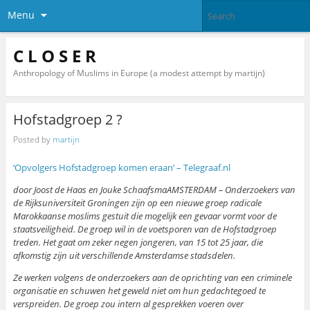
Menu
C L O S E R
Anthropology of Muslims in Europe (a modest attempt by martijn)
Hofstadgroep 2 ?
Posted by
martijn
‘Opvolgers Hofstadgroep komen eraan’ – Telegraaf.nl
door Joost de Haas en Jouke SchaafsmaAMSTERDAM – Onderzoekers van
de Rijksuniversiteit Groningen zijn op een nieuwe groep radicale
Marokkaanse moslims gestuit die mogelijk een gevaar vormt voor de
staatsveiligheid. De groep wil in de voetsporen van de Hofstadgroep
treden. Het gaat om zeker negen jongeren, van 15 tot 25 jaar, die
afkomstig zijn uit verschillende Amsterdamse stadsdelen.
Ze werken volgens de onderzoekers aan de oprichting van een criminele
organisatie en schuwen het geweld niet om hun gedachtegoed te
verspreiden. De groep zou intern al gesprekken voeren over