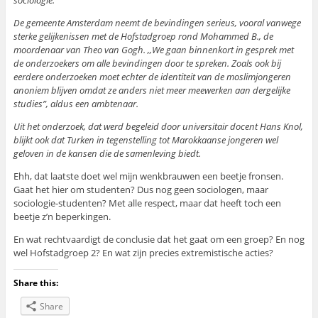
sociologie.
De gemeente Amsterdam neemt de bevindingen serieus, vooral vanwege
sterke gelijkenissen met de Hofstadgroep rond Mohammed B., de
moordenaar van Theo van Gogh. ,,We gaan binnenkort in gesprek met
de onderzoekers om alle bevindingen door te spreken. Zoals ook bij
eerdere onderzoeken moet echter de identiteit van de moslimjongeren
anoniem blijven omdat ze anders niet meer meewerken aan dergelijke
studies”, aldus een ambtenaar.
Uit het onderzoek, dat werd begeleid door universitair docent Hans Knol,
blijkt ook dat Turken in tegenstelling tot Marokkaanse jongeren wel
geloven in de kansen die de samenleving biedt.
Ehh, dat laatste doet wel mijn wenkbrauwen een beetje fronsen.
Gaat het hier om studenten? Dus nog geen sociologen, maar
sociologie-studenten? Met alle respect, maar dat heeft toch een
beetje z’n beperkingen.
En wat rechtvaardigt de conclusie dat het gaat om een groep? En nog
wel Hofstadgroep 2? En wat zijn precies extremistische acties?
Share this:
Share