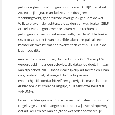
geloofsvrijheid moet buigen voor de wet. ALTIJD. dat staat
zo, letterlijk bijna, in artikel zes. Er IS dus geen
‘spanningsveld’, geen ‘ruimte’ voor gelovigen, om de wet
WEL te breken: de rechters, die zeiden van wel, braken ZELF
artikel 1 van de grondwet: ze gaven MEER rechten aan
gelovigen, dan aan ongelovigen: zelfs, om de WET te breken.
ONTERECHT. Het is van hetzelfde laken een pak, als een
rechter die ‘beslist’ dat een zwarte toch echt ACHTER in de
bus moet zitten.
een rechter die een man, die zijn kind de OREN afsnijd, WEL
veroordeeld, maar een gelovige, die datzelfde doet, in naam
van zijn geloof, NIET, snapt klaarblijkelijk artikel zes en 1 van
de grondwet niet, of weigert die toe te passen
(waarschijnlijk, omdat hij zelf een gelovige is, maar dat doet
er niet toe, dat is ‘niet belangrijk’, hij is tenslotte ‘neutraal’
*AHUM*).
En een rechterlijke macht, die de wet niet naleeft, is voor het
ongelovige volk niet langer acceptabel: wij eisen simpelweg,
dat artikel 1 en zes van de grondwet ook daadwerkelijk