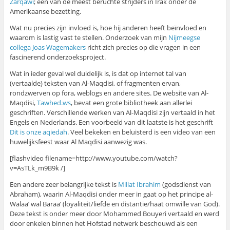
Zarqawi
; één van de meest beruchte strijders in Irak onder de
Amerikaanse bezetting.
Wat nu precies zijn invloed is, hoe hij anderen heeft beïnvloed en
waarom is lastig vast te stellen. Onderzoek van mijn
Nijmeegse
collega Joas Wagemakers
richt zich precies op die vragen in een
fascinerend onderzoeksproject.
Wat in ieder geval wel duidelijk is, is dat op internet tal van
(vertaalde) teksten van Al-Maqdisi, of fragmenten ervan,
rondzwerven op fora, weblogs en andere sites. De website van Al-
Maqdisi,
Tawhed.ws
, bevat een grote bibliotheek aan allerlei
geschriften. Verschillende werken van Al-Maqdisi zijn vertaald in het
Engels en Nederlands. Een voorbeeld van dit laatste is het geschrift
Dit is onze aqiedah
. Veel bekeken en beluisterd is een video van een
huwelijksfeest waar Al Maqdisi aanwezig was.
[flashvideo filename=http://www.youtube.com/watch?
v=AsTLk_m9B9k /]
Een andere zeer belangrijke tekst is
Millat Ibrahim
(godsdienst van
Abraham), waarin Al-Maqdisi onder meer in gaat op het principe al-
Walaa’ wal Baraa’ (loyaliteit/liefde en distantie/haat omwille van God).
Deze tekst is onder meer door Mohammed Bouyeri vertaald en werd
door enkelen binnen het Hofstad netwerk beschouwd als een