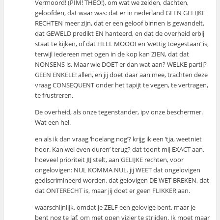
Vermoord! (PIM! THEO!), om wat we zeiden, dachten,
geloofden, dat waar was: dat er in nederland GEEN GELIJKE
RECHTEN meer zijn, dat er een geloof binnen is gewandelt,
dat GEWELD predikt EN hanteerd, en dat de overheid erbij
staat te kijken, of dat HEEL MOOOI en ‘wettig toegestaan’ is,
terwijl iedereen met ogen in de kop kan ZIEN, dat dat
NONSENS is. Maar wie DOET er dan wat aan? WELKE partij?
GEEN ENKELE! allen, en jij doet daar aan mee, trachten deze
vraag CONSEQUENT onder het tapijt te vegen, te vertragen,
te frustreren.
De overheid, als onze tegenstander, ipv onze beschermer.
Wat een hel.
en als ik dan vraag ‘hoelang nog’? krijg ik een ‘tja, weetniet
hoor. Kan wel even duren’ terug? dat toont mij EXACT aan,
hoeveel prioriteit JIJ stelt, aan GELIJKE rechten, voor
ongelovigen: NUL KOMMA NUL. jij WEET dat ongelovigen
gediscrimineerd worden, dat gelovigen DE WET BREKEN, dat
dat ONTERECHT is, maar jij doet er geen FLIKKER aan.
waarschijnlijk, omdat je ZELF een gelovige bent, maar je
bent nog te laf, om met open vizier te strijden. Ik moet maar