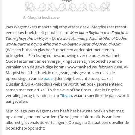
Al-Maqdisi book cover
Joas Wagemakers maakte mij erop attent dat Al-Maqdisi zeer recent
een nieuw boek heeft gepubliceerd:
Man Kana Baytahu min Zujaj fa-la
Yarmi ghayrahu bi-Hajar – Qira’a wa-Ta’ammul fi Asfar al-‘Ahd al-Qadim
wa-Muqarana bayna Akhbariha wa-bayna l-Qisas al-Qur’an al-‘Azim
(Wie een huis van glas heeft moet een ander niet met stenen
bekogelen – Een lezing en beschouwing over de boeken van het
Oude Testament en een vergelijking tussen zijn boodschap en de
verhalen van de geweldige koran), www.tawhed.ws, februari 2008. Al-
Maqdisi heeft het boek in de gevangenis geschreven n.a.v. de
opmerkingen van de
paus
tijdens zijn beruchte toespraak in
Duitsland. Op Al-Maqdisi’s website wordt het boek gepresenteerd
samen met een artikel To the slave of the Cross… dat in Engelse
vertaling terug te vinden is op
Tibyan
, waarin specifiek de paus wordt
aangevallen.
Mijn collega Joas Wagemakers heeft het bewuste boek en het mag
opvallend genoemd worden. (De volgende informatie is van hem
afkomstig, evenals de vertalingen). Op pagina 2, staat een opvallende
boodschap/opdracht: