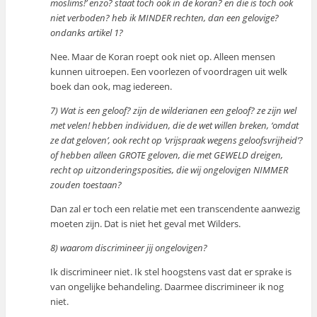
moslims!’ enzo? staat toch ook in de koran? en die is toch ook
niet verboden? heb ik MINDER rechten, dan een gelovige?
ondanks artikel 1?
Nee. Maar de Koran roept ook niet op. Alleen mensen
kunnen uitroepen. Een voorlezen of voordragen uit welk
boek dan ook, mag iedereen.
7) Wat is een geloof? zijn de wilderianen een geloof? ze zijn wel
met velen! hebben individuen, die de wet willen breken, ‘omdat
ze dat geloven’, ook recht op ‘vrijspraak wegens geloofsvrijheid’?
of hebben alleen GROTE geloven, die met GEWELD dreigen,
recht op uitzonderingsposities, die wij ongelovigen NIMMER
zouden toestaan?
Dan zal er toch een relatie met een transcendente aanwezig
moeten zijn. Dat is niet het geval met Wilders.
8) waarom discrimineer jij ongelovigen?
Ik discrimineer niet. Ik stel hoogstens vast dat er sprake is
van ongelijke behandeling. Daarmee discrimineer ik nog
niet.