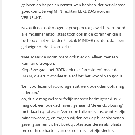
geloven en hopen en vertrouwen hebben, dat het allemaal
goedkomt, terwijl MIJN rechten ELKE DAG worden
VERNEUKT.
6) zou ik dat ook mogen: oproepen tot geweld? ‘vermoord
alle moslims!’ enzo? staat toch ook in de koran? en die is
toch ook niet verboden? heb ik MINDER rechten, dan een
gelovige? ondanks artikel 1?
‘Nee. Maar de Koran roept ook niet op. Alleen mensen
kunnen uitroepen.’
Klopt! we gaan het BOEK ook niet ‘arresteren’, maar de
IMAM, die eruit voorleest, alsof het het woord van god is.
‘Een voorlezen of voordragen uit welk boek dan ook, mag
iedereen.’
ah, dus je mag wel schriftelijk mensen bedreigen? dus ik
mag ook een boek schrijven, genaamd ‘de eindoplossing’,
met daarin quotes als ‘vermoord alle moslims, want ze zijn
minderwaardig’, en mogen wij dan ook op bijeenkomsten
gezellig samen uit het boek quotes scanderen als ‘plaats
terreur in de harten van de moslims! het zijn slechts