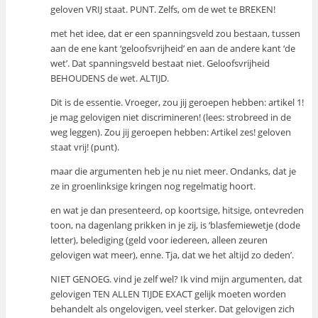
geloven VRIJ staat. PUNT. Zelfs, om de wet te BREKEN!
met het idee, dat er een spanningsveld zou bestaan, tussen
aan de ene kant ‘geloofsvrijheid’ en aan de andere kant ‘de
wet’. Dat spanningsveld bestaat niet. Geloofsvrijheid
BEHOUDENS de wet. ALTIJD.
Dit is de essentie. Vroeger, zou jij geroepen hebben: artikel 1!
je mag gelovigen niet discrimineren! (lees: strobreed in de
weg leggen). Zou jij geroepen hebben: Artikel zes! geloven
staat vrij! (punt).
maar die argumenten heb je nu niet meer. Ondanks, dat je
ze in groenlinksige kringen nog regelmatig hoort.
en wat je dan presenteerd, op koortsige, hitsige, ontevreden
toon, na dagenlang prikken in je zij, is ‘blasfemiewetje (dode
letter), belediging (geld voor iedereen, alleen zeuren
gelovigen wat meer), enne. Tja, dat we het altijd zo deden’.
NIET GENOEG. vind je zelf wel? Ik vind mijn argumenten, dat
gelovigen TEN ALLEN TIJDE EXACT gelijk moeten worden
behandelt als ongelovigen, veel sterker. Dat gelovigen zich