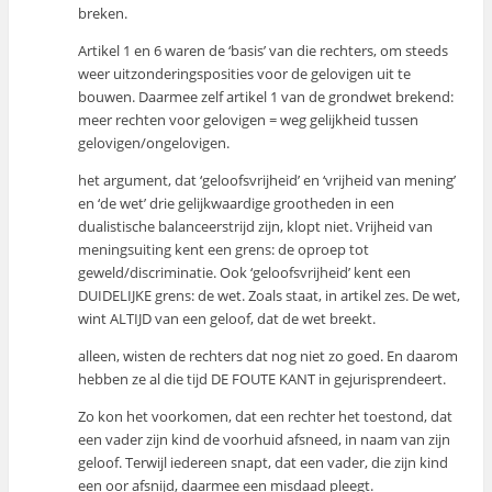
breken.
Artikel 1 en 6 waren de ‘basis’ van die rechters, om steeds
weer uitzonderingsposities voor de gelovigen uit te
bouwen. Daarmee zelf artikel 1 van de grondwet brekend:
meer rechten voor gelovigen = weg gelijkheid tussen
gelovigen/ongelovigen.
het argument, dat ‘geloofsvrijheid’ en ‘vrijheid van mening’
en ‘de wet’ drie gelijkwaardige grootheden in een
dualistische balanceerstrijd zijn, klopt niet. Vrijheid van
meningsuiting kent een grens: de oproep tot
geweld/discriminatie. Ook ‘geloofsvrijheid’ kent een
DUIDELIJKE grens: de wet. Zoals staat, in artikel zes. De wet,
wint ALTIJD van een geloof, dat de wet breekt.
alleen, wisten de rechters dat nog niet zo goed. En daarom
hebben ze al die tijd DE FOUTE KANT in gejurisprendeert.
Zo kon het voorkomen, dat een rechter het toestond, dat
een vader zijn kind de voorhuid afsneed, in naam van zijn
geloof. Terwijl iedereen snapt, dat een vader, die zijn kind
een oor afsnijd, daarmee een misdaad pleegt.