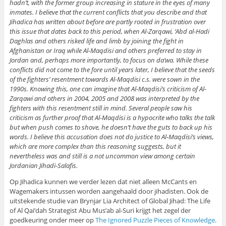
hadn’t, with the former group increasing in stature in the eyes of many
inmates. I believe that the current conflicts that you describe and that
Jihadica has written about before are partly rooted in frustration over
this issue that dates back to this period, when Al-Zarqawi, ‘Abd al-Hadi
Daghlas and others risked life and limb by joining the fight in
Afghanistan or Iraq while Al-Maqdisi and others preferred to stay in
Jordan and, perhaps more importantly, to focus on da’wa. While these
conflicts did not come to the fore until years later, I believe that the seeds
of the fighters’ resentment towards Al-Maqdisi c.s. were sown in the
1990s. Knowing this, one can imagine that Al-Maqdisi’s criticism of Al-
Zarqawi and others in 2004, 2005 and 2008 was interpreted by the
fighters with this resentment still in mind. Several people saw his
criticism as further proof that Al-Maqdisi is a hypocrite who talks the talk
but when push comes to shove, he doesn’t have the guts to back up his
words. I believe this accusation does not do justice to Al-Maqdisi’s views,
which are more complex than this reasoning suggests, but it
nevertheless was and still is a not uncommon view among certain
Jordanian Jihadi-Salafis.
Op Jihadica kunnen we verder lezen dat niet alleen McCants en
Wagemakers intussen worden aangehaald door jihadisten. Ook de
uitstekende studie van Brynjar Lia Architect of Global Jihad: The Life
of Al Qai’dah Strategist Abu Mus’ab al-Suri krijgt het zegel der
goedkeuring onder meer op
The Ignored Puzzle Pieces of Knowledge
.