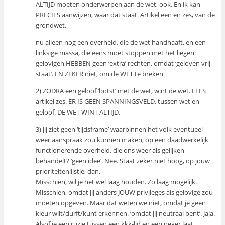
ALTIJD moeten onderwerpen aan de wet, ook. En ik kan
PRECIES aanwijzen, waar dat staat. Artikel een en zes, van de
grondwet.
nu alleen nog een overheid, die de wet handhaaft, en een
linksige massa, die eens moet stoppen met het liegen:
gelovigen HEBBEN geen ‘extra’ rechten, omdat ‘geloven vrij
staat’. EN ZEKER niet, om de WET te breken.
2) ZODRA een geloof ‘botst’ met de wet, wint de wet. LEES
artikel zes. ER IS GEEN SPANNINGSVELD, tussen wet en
geloof. DE WET WINT ALTIJD.
3) jij ziet geen ‘tijdsframe’ waarbinnen het volk eventueel
weer aanspraak zou kunnen maken, op een daadwerkelijk
functionerende overheid, die ons weer als gelijken
behandelt? ‘geen idee’. Nee. Staat zeker niet hoog, op jouw
prioriteitenlijstje, dan.
Misschien, wil je het wel laag houden. Zo laag mogelijk.
Misschien, omdat jij anders JOUW privileges als gelovige zou
moeten opgeven. Maar dat weten we niet, omdat je geen
kleur wilt/durft/kunt erkennen. ‘omdat jij neutraal bent’. Jaja.
Alsof je een ruzie tussen een kkk-lid en een neger laat