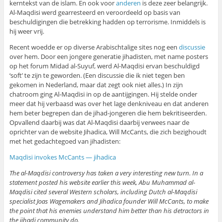
kerntekst van de islam. En ook voor
anderen
is deze zeer belangrijk.
Al-Maqdisi werd gearresteerd en veroordeeld op basis van
beschuldigingen die betrekking hadden op terrorisme. Inmiddels is
hij weer vrij.
Recent woedde er op diverse Arabischtalige sites nog een
discussie
over hem. Door een jongere generatie jihadisten, met name posters
op het forum Midad al-Suyuf, werd Al-Maqdisi ervan beschuldigd
‘soft’ te zijn te geworden. (Een discussie die ik niet tegen ben
gekomen in Nederland, maar dat zegt ook niet alles.) In zijn
chatroom ging Al-Maqdisi in op de aantijgingen. Hij stelde onder
meer dat hij verbaasd was over het lage denkniveau en dat anderen
hem beter begrepen dan de jihad-jongeren die hem bekritiseerden.
Opvallend daarbij was dat Al-Maqdisi daarbij verwees naar de
oprichter van de website Jihadica, Will McCants, die zich bezighoudt
met het gedachtegoed van jihadisten:
Maqdisi invokes McCants — jihadica
The al-Maqdisi controversy has taken a very interesting new turn. In a
statement posted his website earlier this week, Abu Muhammad al-
Maqdisi cited several Western scholars, including Dutch al-Maqdisi
specialist Joas Wagemakers and Jihadica founder Will McCants, to make
the point that his enemies understand him better than his detractors in
the jihadi community do.