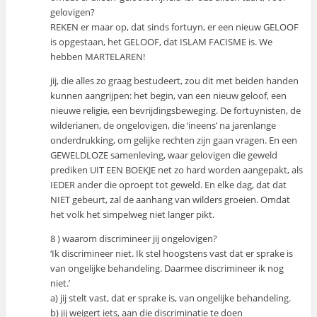
gelovigen?
REKEN er maar op, dat sinds fortuyn, er een nieuw GELOOF
is opgestaan, het GELOOF, dat ISLAM FACISME is. We
hebben MARTELAREN!
jij, die alles zo graag bestudeert, zou dit met beiden handen
kunnen aangrijpen: het begin, van een nieuw geloof, een
nieuwe religie, een bevrijdingsbeweging. De fortuynisten, de
wilderianen, de ongelovigen, die ‘ineens’ na jarenlange
onderdrukking, om gelijke rechten zijn gaan vragen. En een
GEWELDLOZE samenleving, waar gelovigen die geweld
prediken UIT EEN BOEKJE net zo hard worden aangepakt, als
IEDER ander die oproept tot geweld. En elke dag, dat dat
NIET gebeurt, zal de aanhang van wilders groeien. Omdat
het volk het simpelweg niet langer pikt.
8 ) waarom discrimineer jij ongelovigen?
‘Ik discrimineer niet. Ik stel hoogstens vast dat er sprake is
van ongelijke behandeling. Daarmee discrimineer ik nog
niet.’
a) jij stelt vast, dat er sprake is, van ongelijke behandeling.
b) jij weigert iets, aan die discriminatie te doen