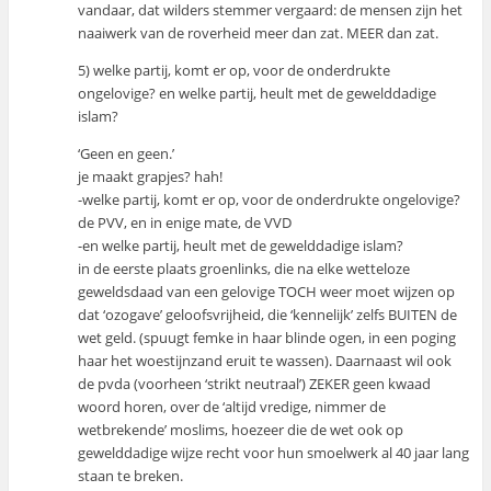
vandaar, dat wilders stemmer vergaard: de mensen zijn het
naaiwerk van de roverheid meer dan zat. MEER dan zat.
5) welke partij, komt er op, voor de onderdrukte
ongelovige? en welke partij, heult met de gewelddadige
islam?
‘Geen en geen.’
je maakt grapjes? hah!
-welke partij, komt er op, voor de onderdrukte ongelovige?
de PVV, en in enige mate, de VVD
-en welke partij, heult met de gewelddadige islam?
in de eerste plaats groenlinks, die na elke wetteloze
geweldsdaad van een gelovige TOCH weer moet wijzen op
dat ‘ozogave’ geloofsvrijheid, die ‘kennelijk’ zelfs BUITEN de
wet geld. (spuugt femke in haar blinde ogen, in een poging
haar het woestijnzand eruit te wassen). Daarnaast wil ook
de pvda (voorheen ‘strikt neutraal’) ZEKER geen kwaad
woord horen, over de ‘altijd vredige, nimmer de
wetbrekende’ moslims, hoezeer die de wet ook op
gewelddadige wijze recht voor hun smoelwerk al 40 jaar lang
staan te breken.