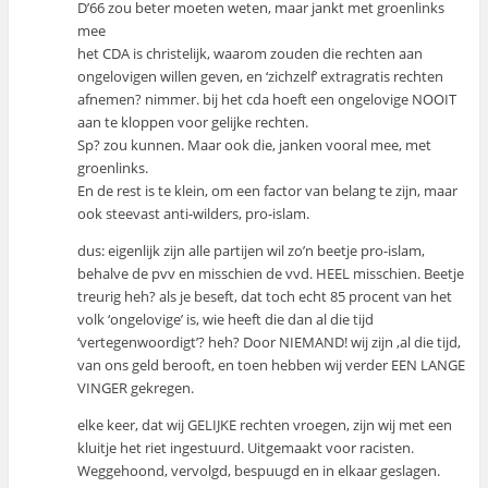
D’66 zou beter moeten weten, maar jankt met groenlinks
mee
het CDA is christelijk, waarom zouden die rechten aan
ongelovigen willen geven, en ‘zichzelf’ extragratis rechten
afnemen? nimmer. bij het cda hoeft een ongelovige NOOIT
aan te kloppen voor gelijke rechten.
Sp? zou kunnen. Maar ook die, janken vooral mee, met
groenlinks.
En de rest is te klein, om een factor van belang te zijn, maar
ook steevast anti-wilders, pro-islam.
dus: eigenlijk zijn alle partijen wil zo’n beetje pro-islam,
behalve de pvv en misschien de vvd. HEEL misschien. Beetje
treurig heh? als je beseft, dat toch echt 85 procent van het
volk ‘ongelovige’ is, wie heeft die dan al die tijd
‘vertegenwoordigt’? heh? Door NIEMAND! wij zijn ,al die tijd,
van ons geld berooft, en toen hebben wij verder EEN LANGE
VINGER gekregen.
elke keer, dat wij GELIJKE rechten vroegen, zijn wij met een
kluitje het riet ingestuurd. Uitgemaakt voor racisten.
Weggehoond, vervolgd, bespuugd en in elkaar geslagen.