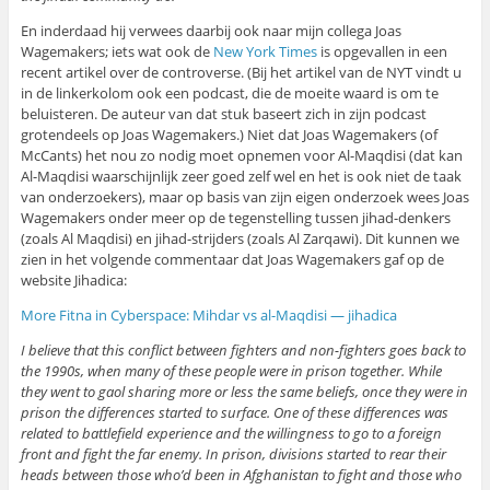
En inderdaad hij verwees daarbij ook naar mijn collega Joas
Wagemakers; iets wat ook de
New York Times
is opgevallen in een
recent artikel over de controverse. (Bij het artikel van de NYT vindt u
in de linkerkolom ook een podcast, die de moeite waard is om te
beluisteren. De auteur van dat stuk baseert zich in zijn podcast
grotendeels op Joas Wagemakers.) Niet dat Joas Wagemakers (of
McCants) het nou zo nodig moet opnemen voor Al-Maqdisi (dat kan
Al-Maqdisi waarschijnlijk zeer goed zelf wel en het is ook niet de taak
van onderzoekers), maar op basis van zijn eigen onderzoek wees Joas
Wagemakers onder meer op de tegenstelling tussen jihad-denkers
(zoals Al Maqdisi) en jihad-strijders (zoals Al Zarqawi). Dit kunnen we
zien in het volgende commentaar dat Joas Wagemakers gaf op de
website Jihadica:
More Fitna in Cyberspace: Mihdar vs al-Maqdisi — jihadica
I believe that this conflict between fighters and non-fighters goes back to
the 1990s, when many of these people were in prison together. While
they went to gaol sharing more or less the same beliefs, once they were in
prison the differences started to surface. One of these differences was
related to battlefield experience and the willingness to go to a foreign
front and fight the far enemy. In prison, divisions started to rear their
heads between those who’d been in Afghanistan to fight and those who