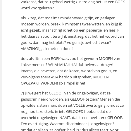
varkens!’, dat zou geheel wettig zijn: zolang het uit een BOEK
word voorgelezen?
Als ik zeg, dat moslims minderwaardig zijn, en geslagen
moeten worden, breek ik minstens twee wetten, en krijg ik
echt gezeik. maar schrijf ik het op een papiertje, en lees ik
het daarvan voor, terwijl ik eerst zeg, dat het het woord van
god is, dan mag het plots? volgens jouw? echt waar?
AMAZING! ga ik meteen doen!
dus, als fitna een BOEK was, zou het gewoon MOGEN van
linkse mensen? WHAHAHAHHA! dubbelemaatdrager!
imams, die beweren, dat de koran, woord van god is, en
vervolgens soera 4:34 hardop uitspreken, MOETEN
OPGEPAKT WORDEN! zo simpel is het!
7) jij weigert het GELOOF van de ongelovigen, dat ze
gediscrimineerd worden, als GELOOF te zien? Mensen die
op wilders stemmen, doen uit VOLLE overtuiging: omdat ze
nog nooit, zo sterk, in iets GELOOFD hebben: dat de
overheid ongelovigen NAAIT. dat is een heel sterk GELOOF.
Een overtuiging. Waarom discrimineer jij ongelovigen?
omdat er alleen ‘geloofsvrijheid’ is? dus alleen taart, voor