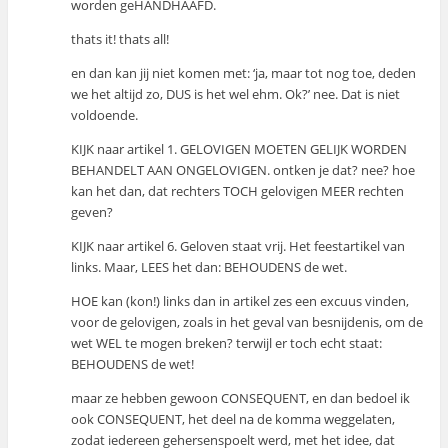
worden geHANDHAAFD.
thats it! thats all!
en dan kan jij niet komen met: ‘ja, maar tot nog toe, deden
we het altijd zo, DUS is het wel ehm. Ok?’ nee. Dat is niet
voldoende.
KIJK naar artikel 1. GELOVIGEN MOETEN GELIJK WORDEN
BEHANDELT AAN ONGELOVIGEN. ontken je dat? nee? hoe
kan het dan, dat rechters TOCH gelovigen MEER rechten
geven?
KIJK naar artikel 6. Geloven staat vrij. Het feestartikel van
links. Maar, LEES het dan: BEHOUDENS de wet.
HOE kan (kon!) links dan in artikel zes een excuus vinden,
voor de gelovigen, zoals in het geval van besnijdenis, om de
wet WEL te mogen breken? terwijl er toch echt staat:
BEHOUDENS de wet!
maar ze hebben gewoon CONSEQUENT, en dan bedoel ik
ook CONSEQUENT, het deel na de komma weggelaten,
zodat iedereen gehersenspoelt werd, met het idee, dat