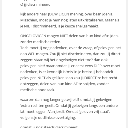
c) jij discrimineerd
kijk anders naar JOUW EIGEN mening, over besnijdenis.
Misschien, moet je hem nog laten uitkristaliseren. Maar als
je NIET discrimineerd, is je keuze snel gemaakt.
ONGELOVIGEN mogen NIET delen van hun kind afsnijden,
zonder medische reden.
Toch moet jij nog nadenken, over de vraag, of gelovigen het
dan WEL mogen. Zou jij niet discrimineren, dan zou jij direct
zeggen: staan wij het ongelovigen niet toe? dan ook
gelovigen niet! maar omdat jij er eerst eens DIEP over moet
nadenken, is er kennelijk is ‘mis’ in je brein: jij behandelt
gelovigen NIET als gelijken: dan zou jij DIRECT ze het recht
ontzeggen, delen van hun kind AF te snijden, zonder
medische noodzaak.
waarom dan nog langer getwijfeld? omdat jij gelovigen
‘extra’ rechten geeft. Omdat jij gelovigen langs een andere
lat moet leggen. Van jezelf. Omdat ‘geloven vrij staat’,
volgens je oudlinkse overtuiging.
omdat jij nog steeds discrimineert.