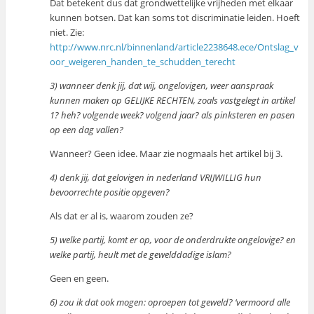
Dat betekent dus dat grondwettelijke vrijheden met elkaar
kunnen botsen. Dat kan soms tot discriminatie leiden. Hoeft
niet. Zie:
http://www.nrc.nl/binnenland/article2238648.ece/Ontslag_v
oor_weigeren_handen_te_schudden_terecht
3) wanneer denk jij, dat wij, ongelovigen, weer aanspraak
kunnen maken op GELIJKE RECHTEN, zoals vastgelegt in artikel
1? heh? volgende week? volgend jaar? als pinksteren en pasen
op een dag vallen?
Wanneer? Geen idee. Maar zie nogmaals het artikel bij 3.
4) denk jij, dat gelovigen in nederland VRIJWILLIG hun
bevoorrechte positie opgeven?
Als dat er al is, waarom zouden ze?
5) welke partij, komt er op, voor de onderdrukte ongelovige? en
welke partij, heult met de gewelddadige islam?
Geen en geen.
6) zou ik dat ook mogen: oproepen tot geweld? ‘vermoord alle