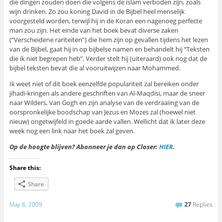
die dingen zouden doen die volgens de islam verboden zijn, zoals
wijn drinken. Zo zou koning David in de Bijbel heel menselijk
voorgesteld worden, terwijl hij in de Koran een nagenoeg perfecte
man zou zijn. Het einde van het boek bevat diverse zaken
(“Verscheidene rariteiten”) die hem zijn op gevallen tijdens het lezen
van de Bijbel, gaat hij in op bijbelse namen en behandelt hij “Teksten
die ik niet begrepen heb”. Verder stelt hij (uiteraard) ook nog dat de
bijbel teksten bevat die al vooruitwijzen naar Mohammed.
Ik weet niet of dit boek eenzelfde populariteit zal bereiken onder
jihadi-kringen als andere geschriften van Al-Maqdisi, maar de sneer
naar Wilders, Van Gogh en zijn analyse van de verdraaiing van de
oorspronkelijke boodschap van Jezus en Mozes zal (hoewel niet
nieuw) ongetwijfeld in goede aarde vallen. Wellicht dat ik later deze
week nog een link naar het boek zal geven.
Op de hoogte blijven? Abonneer je dan op Closer:
HIER
.
Share this:
Share
May 8, 2009
27
Replies