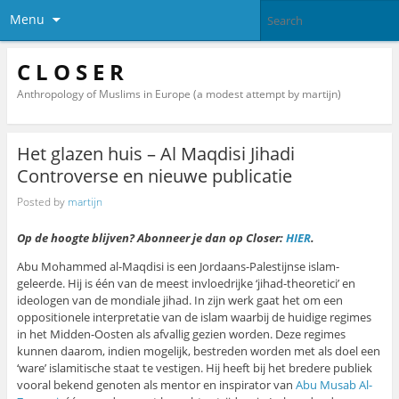
Menu
C L O S E R
Anthropology of Muslims in Europe (a modest attempt by martijn)
Het glazen huis – Al Maqdisi Jihadi
Controverse en nieuwe publicatie
Posted by
martijn
Op de hoogte blijven? Abonneer je dan op Closer:
HIER
.
Abu Mohammed al-Maqdisi is een Jordaans-Palestijnse islam-
geleerde. Hij is één van de meest invloedrijke ‘jihad-theoretici’ en
ideologen van de mondiale jihad. In zijn werk gaat het om een
oppositionele interpretatie van de islam waarbij de huidige regimes
in het Midden-Oosten als afvallig gezien worden. Deze regimes
kunnen daarom, indien mogelijk, bestreden worden met als doel een
‘ware’ islamitische staat te vestigen. Hij heeft bij het bredere publiek
vooral bekend genoten als mentor en inspirator van
Abu Musab Al-