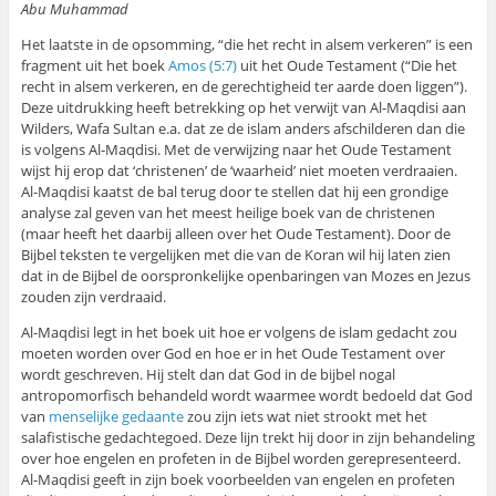
Abu Muhammad
Het laatste in de opsomming, “die het recht in alsem verkeren” is een
fragment uit het boek
Amos (5:7)
uit het Oude Testament (“Die het
recht in alsem verkeren, en de gerechtigheid ter aarde doen liggen”).
Deze uitdrukking heeft betrekking op het verwijt van Al-Maqdisi aan
Wilders, Wafa Sultan e.a. dat ze de islam anders afschilderen dan die
is volgens Al-Maqdisi. Met de verwijzing naar het Oude Testament
wijst hij erop dat ‘christenen’ de ‘waarheid’ niet moeten verdraaien.
Al-Maqdisi kaatst de bal terug door te stellen dat hij een grondige
analyse zal geven van het meest heilige boek van de christenen
(maar heeft het daarbij alleen over het Oude Testament). Door de
Bijbel teksten te vergelijken met die van de Koran wil hij laten zien
dat in de Bijbel de oorspronkelijke openbaringen van Mozes en Jezus
zouden zijn verdraaid.
Al-Maqdisi legt in het boek uit hoe er volgens de islam gedacht zou
moeten worden over God en hoe er in het Oude Testament over
wordt geschreven. Hij stelt dan dat God in de bijbel nogal
antropomorfisch behandeld wordt waarmee wordt bedoeld dat God
van
menselijke gedaante
zou zijn iets wat niet strookt met het
salafistische gedachtegoed. Deze lijn trekt hij door in zijn behandeling
over hoe engelen en profeten in de Bijbel worden gerepresenteerd.
Al-Maqdisi geeft in zijn boek voorbeelden van engelen en profeten