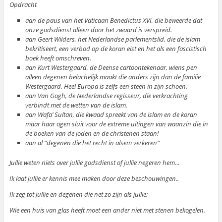
Opdracht
aan de paus van het Vaticaan Benedictus XVI, die beweerde dat
onze godsdienst alleen door het zwaard is verspreid.
aan Geert Wilders, het Nederlandse parlementslid, die de islam
bekritiseert, een verbod op de koran eist en het als een fascistisch
boek heeft omschreven.
aan Kurt Westergaard, de Deense cartoontekenaar, wiens pen
alleen degenen belachelijk maakt die anders zijn dan de familie
Westergaard. Heel Europa is zelfs een steen in zijn schoen.
aan Van Gogh, de Nederlandse regisseur, die verkrachting
verbindt met de wetten van de islam.
aan Wafa’ Sultan, die kwaad spreekt van de islam en de koran
maar haar ogen sluit voor de extreme uitingen van waanzin die in
de boeken van de joden en de christenen staan!
aan al “degenen die het recht in alsem verkeren”
Jullie weten niets over jullie godsdienst of jullie negeren hem…
Ik laat jullie er kennis mee maken door deze beschouwingen..
Ik zeg tot jullie en degenen die net zo zijn als jullie:
Wie een huis van glas heeft moet een ander niet met stenen bekogelen.