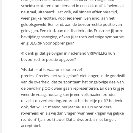
scheidsrechteren door iemand in een kkk-outfit. ‘helemaal
neutraal, uiteraard’. Het volk, wil binnen afzienbare tijd,
weer gelijke rechten, voor iedereen. Een eind, aan het
geloofsgeweld. Een eind, aan de bevoorrechte positie van
gelovigen. Een eind, aan de discriminatie. Frustreer jij onze
bevrijdingsbeweging, of kan jij er toch wel enige sympathie,
enig BEGRIP voor opbrengen?
4) denk jij, dat gelovigen in nederland VRIJWILLIG hun
bevoorrechte positie opgeven?
‘Als dat er al is, waarom zouden ze?’
precies.. Precies.. het volk gelooft niet langer, in de goodwill,
van de overheid, dat ze ‘spontaan’ het ongelovige deel van
de bevolking OOK weer gaan representeren. En dan krijg je
weer de vraag: hoelang kan je een volk naaien, zonder
uitzicht op verbetering, voordat het boeltje ploft? bedenk
ook, dat wij 7.5 maand per jaar ARBEITEN voor deze
roverheid! en als wij dan vragen ‘wanneer krijgen wij gelijke
rechten?’ tja. nooit? awel. Dat antwoord, is niet langer,
acceptabel.