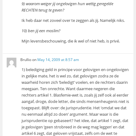
9) waarom weiger jij ongelovigen hun wettig geregelde
RECHTEN terug te geven?
Ik heb daar net zoveel over te zeggen als jij. Namelijk niks.
10) ben jij een moslim?
Mijn levensbeschouwing, die ik wel of niet heb, is privé.
Brullio
on
May 14, 2009 at 8:57 am
1) belediging geld in principe voor gelovigen en ongelovigen
in gelijke mate, het is wel zo, dat gelovigen zodra ze de
waarheid horen zich ‘beledigt’ voelen, en de rechters daarin
meegaan. Ten onrechte. Want daarmee negeren die
rechters artikel 1. Blasfemie-wet is, zoals jij zelf ook al eerder
aangaf, droge, dode letter, die sinds mensenheugenis niet is
toegepast. Blijft over: de jurisprudentie. Het ‘omdat we dat
nu eenmaal altijd zo doen’ argument. Maar waar is die
jurisprudentie op gebaseert? het idee, dat artikel 1 zegt, dat
je gelovigen ‘geen strobreed in de weg mag leggen’ en dat
artikel 6 zegt, dat geloven vrijstaat, zelfs om de wet te