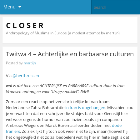
Menu
C L O S E R
Anthropology of Muslims in Europe (a modest attempt by martijn)
Twitwa 4 – Achterlijke en barbaarse culturen
Posted by
martijn
Via
@bertbrussen
wat is dat toch een ACHTERLIJKE en BARBAARSE cultuur daar in Iran.
Vrouwen ophangen voor “drugssmokkel”. BAH!
Zomaar een reactie op het verschrikkelijke lot van Iraans-
Nederlandse Zahra Bahrami die
in Iran is opgehangen
. Misschien zou
je verwachten dat een schrijver die stukjes bakt voor Geenstijl hier
wel weer ergens de humor van zou inzien, zoals zijn companen
Ambroos Wiegers en Marck Burema al eerder deden met
dode
Iraniërs
. Zo ziek lijkt hij toch ook weer niet te zijn, maar (hoewel hij
het ongetwijfeld niet zo zal bedoelen) wat hij hier in feite zegt is dat