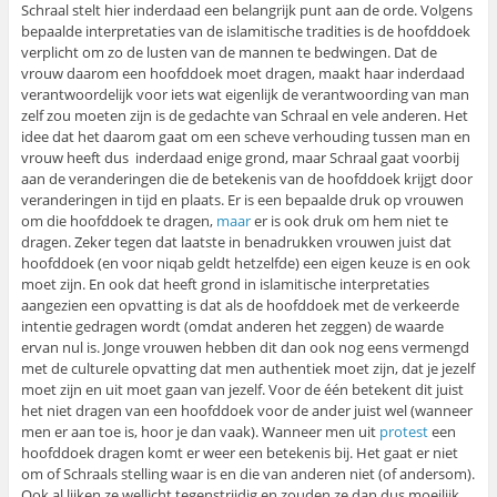
Schraal stelt hier inderdaad een belangrijk punt aan de orde. Volgens
bepaalde interpretaties van de islamitische tradities is de hoofddoek
verplicht om zo de lusten van de mannen te bedwingen. Dat de
vrouw daarom een hoofddoek moet dragen, maakt haar inderdaad
verantwoordelijk voor iets wat eigenlijk de verantwoording van man
zelf zou moeten zijn is de gedachte van Schraal en vele anderen. Het
idee dat het daarom gaat om een scheve verhouding tussen man en
vrouw heeft dus inderdaad enige grond, maar Schraal gaat voorbij
aan de veranderingen die de betekenis van de hoofddoek krijgt door
veranderingen in tijd en plaats. Er is een bepaalde druk op vrouwen
om die hoofddoek te dragen,
maar
er is ook druk om hem niet te
dragen. Zeker tegen dat laatste in benadrukken vrouwen juist dat
hoofddoek (en voor niqab geldt hetzelfde) een eigen keuze is en ook
moet zijn. En ook dat heeft grond in islamitische interpretaties
aangezien een opvatting is dat als de hoofddoek met de verkeerde
intentie gedragen wordt (omdat anderen het zeggen) de waarde
ervan nul is. Jonge vrouwen hebben dit dan ook nog eens vermengd
met de culturele opvatting dat men authentiek moet zijn, dat je jezelf
moet zijn en uit moet gaan van jezelf. Voor de één betekent dit juist
het niet dragen van een hoofddoek voor de ander juist wel (wanneer
men er aan toe is, hoor je dan vaak). Wanneer men uit
protest
een
hoofddoek dragen komt er weer een betekenis bij. Het gaat er niet
om of Schraals stelling waar is en die van anderen niet (of andersom).
Ook al lijken ze wellicht tegenstrijdig en zouden ze dan dus moeilijk