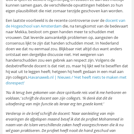
kunnen samen gaan, de verschillende opvattingen hebben zo hun
eigen plausibiliteit die niet zomaar terzijde geschoven kan worden.
Een laatste voorbeeld is de recente controverse over de
docent van
de Hogeschool van Amsterdam
die, na terugkomst van de bedevaart
naar Mekka, besloot om geen handen meer te schudden met
vrouwen. Dat leverde aanvankelijk problemen op, aangezien de
consensus lijkt te zijn dat handen schudden moet. In Nederland
doen we dat nu eenmaal zou. Blijkbaar niet altijd dus want anders
ontstaat een dergelijke discussie niet. Het weigeren van
handenschudden zou een gebrek aan respect zijn. Volgens de
desbetreffende docent is dat niet zo, maar hij lijkt wel te beseffen dat
hij wat uit te leggen heeft; hetgeen hij heeft gedaan in een mail aan
zijn collega’s.
Havanaweb.nl | Nieuws / ‘Het heeft niets te maken met
disrespect’
‘Nu ik terug ben gekomen van deze spirituele reis voel ik me herboren en
voldaan,’ schrijft de docent aan zijn collega’s. ‘Ik denk dat dit de
uitoefening van mijn functie als leraar erg ten goede komt.’
Verderop in de brief schrijft de docent: ‘Naar aanleiding van mijn
ervaringen de afgelopen maand besef ik dat de profeet Mohammed in
naam van de Islam verschillende zaken heeft voorgeschreven die ik nu
wil gaan praktiseren. De profeet heeft nooit de hand geschud van