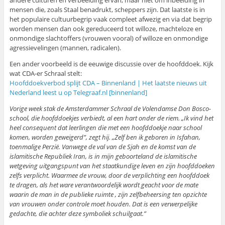
andere culturen en verbeelding ervan, maar niet om inbeelding in
mensen die, zoals Staal benadrukt, scheppers zijn. Dat laatste is in
het populaire cultuurbegrip vaak compleet afwezig en via dat begrip
worden mensen dan ook gereduceerd tot willoze, machteloze en
onmondige slachtoffers (vrouwen vooral) of willoze en onmondige
agressievelingen (mannen, radicalen).
Een ander voorbeeld is de eeuwige discussie over de hoofddoek. Kijk
wat CDA-er Schraal stelt:
Hoofddoekverbod splijt CDA – Binnenland | Het laatste nieuws uit
Nederland leest u op Telegraaf.nl [binnenland]
Vorige week stak de Amsterdammer Schraal de Volendamse Don Bosco-
school, die hoofddoekjes verbiedt, al een hart onder de riem. „Ik vind het
heel consequent dat leerlingen die met een hoofddoekje naar school
komen, worden geweigerd”, zegt hij. „Zelf ben ik geboren in Isfahan,
toenmalige Perzië. Vanwege de val van de Sjah en de komst van de
islamitische Republiek Iran, is in mijn geboorteland de islamitische
wetgeving uitgangspunt van het staatkundige leven en zijn hoofddoeken
zelfs verplicht. Waarmee de vrouw, door de verplichting een hoofddoek
te dragen, als het ware verantwoordelijk wordt geacht voor de mate
waarin de man in de publieke ruimte , zijn zelfbeheersing ten opzichte
van vrouwen onder controle moet houden. Dat is een verwerpelijke
gedachte, die achter deze symboliek schuilgaat.”