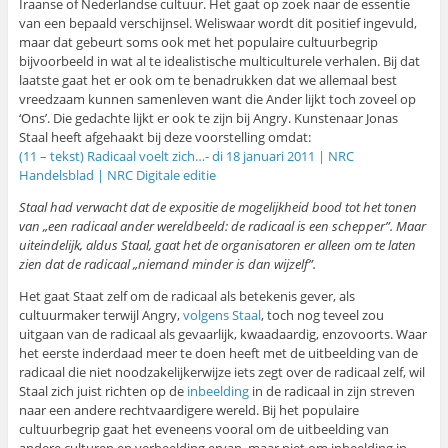
Iraanse of Nederlandse cultuur. Het gaat op zoek naar de essentie
van een bepaald verschijnsel. Weliswaar wordt dit positief ingevuld,
maar dat gebeurt soms ook met het populaire cultuurbegrip
bijvoorbeeld in wat al te idealistische multiculturele verhalen. Bij dat
laatste gaat het er ook om te benadrukken dat we allemaal best
vreedzaam kunnen samenleven want die Ander lijkt toch zoveel op
‘Ons’. Die gedachte lijkt er ook te zijn bij Angry. Kunstenaar Jonas
Staal heeft afgehaakt bij deze voorstelling omdat:
(11 – tekst) Radicaal voelt zich…- di 18 januari 2011 | NRC
Handelsblad | NRC Digitale editie
Staal had verwacht dat de expositie de mogelijkheid bood tot het tonen
van „een radicaal ander wereldbeeld: de radicaal is een schepper”. Maar
uiteindelijk, aldus Staal, gaat het de organisatoren er alleen om te laten
zien dat de radicaal „niemand minder is dan wijzelf”.
Het gaat Staat zelf om de radicaal als betekenis gever, als
cultuurmaker terwijl Angry,
volgens Staal
, toch nog teveel zou
uitgaan van de radicaal als gevaarlijk, kwaadaardig, enzovoorts. Waar
het eerste inderdaad meer te doen heeft met de uitbeelding van de
radicaal die niet noodzakelijkerwijze iets zegt over de radicaal zelf, wil
Staal zich juist richten op de
inbeelding
in de radicaal in zijn streven
naar een andere rechtvaardigere wereld. Bij het populaire
cultuurbegrip gaat het eveneens vooral om de uitbeelding van