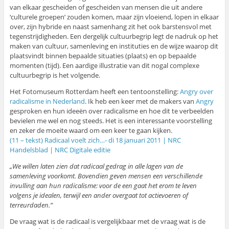
van elkaar gescheiden of gescheiden van mensen die uit andere
‘culturele groepen’ zouden komen, maar zijn vloeiend, lopen in elkaar
over, zijn hybride en naast samenhang zit het ook barstensvol met
tegenstrijdigheden. Een dergelijk cultuurbegrip legt de nadruk op het
maken van cultuur, samenleving en instituties en de wijze waarop dit
plaatsvindt binnen bepaalde situaties (plaats) en op bepaalde
momenten (tijd). Een aardige illustratie van dit nogal complexe
cultuurbegrip is het volgende.
Het Fotomuseum Rotterdam heeft een tentoonstelling:
Angry over
radicalisme in Nederland
. Ik heb een keer met de makers van
Angry
gesproken en hun ideeën over radicalisme en hoe dit te verbeelden
bevielen me wel en nog steeds. Het is een interessante voorstelling
en zeker de moeite waard om een keer te gaan kijken.
(11 – tekst) Radicaal voelt zich…- di 18 januari 2011 | NRC
Handelsblad | NRC Digitale editie
„We willen laten zien dat radicaal gedrag in alle lagen van de
samenleving voorkomt. Bovendien geven mensen een verschillende
invulling aan hun radicalisme: voor de een gaat het erom te leven
volgens je idealen, terwijl een ander overgaat tot actievoeren of
terreurdaden.”
De vraag wat is de radicaal is vergelijkbaar met de vraag wat is de