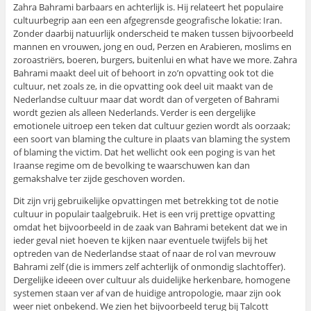
Zahra Bahrami barbaars en achterlijk is. Hij relateert het populaire
cultuurbegrip aan een een afgegrensde geografische lokatie: Iran.
Zonder daarbij natuurlijk onderscheid te maken tussen bijvoorbeeld
mannen en vrouwen, jong en oud, Perzen en Arabieren, moslims en
zoroastriërs, boeren, burgers, buitenlui en what have we more. Zahra
Bahrami maakt deel uit of behoort in zo’n opvatting ook tot die
cultuur, net zoals ze, in die opvatting ook deel uit maakt van de
Nederlandse cultuur maar dat wordt dan of vergeten of Bahrami
wordt gezien als alleen Nederlands. Verder is een dergelijke
emotionele uitroep een teken dat cultuur gezien wordt als oorzaak;
een soort van blaming the culture in plaats van blaming the system
of blaming the victim. Dat het wellicht ook een poging is van het
Iraanse regime om de bevolking te waarschuwen kan dan
gemakshalve ter zijde geschoven worden.
Dit zijn vrij gebruikelijke opvattingen met betrekking tot de notie
cultuur in populair taalgebruik. Het is een vrij prettige opvatting
omdat het bijvoorbeeld in de zaak van Bahrami betekent dat we in
ieder geval niet hoeven te kijken naar eventuele twijfels bij het
optreden van de Nederlandse staat of naar de rol van mevrouw
Bahrami zelf (die is immers zelf achterlijk of onmondig slachtoffer).
Dergelijke ideeen over cultuur als duidelijke herkenbare, homogene
systemen staan ver af van de huidige antropologie, maar zijn ook
weer niet onbekend. We zien het bijvoorbeeld terug bij Talcott