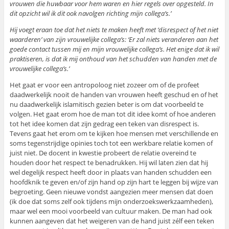
vrouwen die huwbaar voor hem waren en hier regels over opgesteld. In
dit opzicht wil ik dit ook navolgen richting mijn collega’s.’
Hij voegt eraan toe dat het niets te maken heeft met ‘disrespect of het niet
waarderen’ van zijn vrouwelijke collega’s: ‘Er zal niets veranderen aan het
goede contact tussen mij en mijn vrouwelijke collega’s. Het enige dat ik wil
praktiseren, is dat ik mij onthoud van het schudden van handen met de
vrouwelijke collega’s.’
Het gaat er voor een antropoloog niet zozeer om of de profeet
daadwerkelijk nooit de handen van vrouwen heeft geschud en of het
nu daadwerkelijk islamitisch gezien beter is om dat voorbeeld te
volgen. Het gaat erom hoe de man tot dit idee komt of hoe anderen
tot het idee komen dat zijn gedrag een teken van disrespect is.
Tevens gaat het erom om te kijken hoe mensen met verschillende en
soms tegenstrijdige opinies toch tot een werkbare relatie komen of
juist niet. De docent in kwestie probeert de relatie overeind te
houden door het respect te benadrukken. Hij wil laten zien dat hij
wel degelijk respect heeft door in plaats van handen schudden een
hoofdknik te geven en/of zijn hand op zijn hart te leggen bij wijze van
begroeting. Geen nieuwe vondst aangezien meer mensen dat doen
(ik doe dat soms zelf ook tijdens mijn onderzoekswerkzaamheden),
maar wel een mooi voorbeeld van cultuur maken. De man had ook
kunnen aangeven dat het weigeren van de hand juist zélf een teken