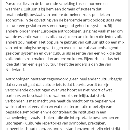
Parsons (die van de beroemde scheiding tussen normen en
waarden). Cultuur is bij hem een domein of systeem dat
onafhankelijk bestaat van andere domeinen zoals politiek en
economie. In de opvatting van de beroemde antropoloog Boas was
cultuur een gesloten en samenhangend geheel of systeem. Bij
andere, onder meer Europese antropologen, ging het vaak meer om
wat de essentie van een volk zou zijn; een unieke kern die ieder volk
anders zou maken. Het populaire gebruik van cultuur lijkt op een mix
van antropologische opvattingen over cultuur als samenhangende,
gesloten systemen en over cultuur als essentie van een volk die dat
volk anders zou maken dan andere volkeren. Bijvoorbeeld dus het
idee dat Iran een eigen cultuur heeft die anders is dan die van
Nederland.
Antropologen hanteren tegenwoordig een heel ander cultuurbegrip
dat ervan uitgaat dat cultuur iets is dat betwist wordt (er zijn
verschillende opvattingen over wat hoort en niet hoort of wat
barbaars en beschaafd is of wat mooi is en lelijk), dat sterk
verbonden is met macht (wie heeft de macht om te bepalen wie
welke rol moet vervullen en wat de interpretatie moet zijn van
bepaalde symbolen en wie controleert de instituties in een
samenleving – zoals scholen – die die interpretatie beschermen en
uitdragen). Culturele repertoires van symbolen, praktijken,
conventies, houdingen, gezond verstand enzovoorts zijn niet strikt