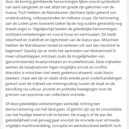
door de koning geïnitieerde hervormingen lijken vooral symbolisch
van aard aangezien ze niet altijd ten goede zijn gekomen van de
massa. Toch hebben de Marokkanen slechtere tijden gekend van
onderdrukking, volksopstanden en militaire coups. De herinnering
aan de Loden jaren boezemt (zeker bij de nog oudere generatie) nog
steeds angst in. Tegelijkertijd bieden de geleidelijke hervormingen
zichtbare verbeteringen en vooral hoop en vertrouwen. Dit biedt
zekerheid en stabiliteit en legitimiteit van de status quo. Misschien
hebben de Marokkanen teveel te verliezen om aan een revolutie te
beginnen? Daarbij zijn er sinds het aantreden van Mohammed VI
meer uitlaatkleppen ontstaan zoals de mogelijkheden van
(gecontroleerde) straatprotesten en muziekfestivals. Deze vrijheden
werken als katalysatoren tegen mogelijke onrust en conflict.
Marokko is misschien niet reeds gedemocratiseerd, zoals Naciri
beweert, maar wel zijn er reeds sinds enkele jaren onderhandelingen
gestart over de vrijheid van meningsuiting tussen de staat en de
bevolking via cultuur, protest en politieke bewegingen over de
grenzen van expressie van collectieve onvrede.
Of deze geleidelijke verbeteringen werkelijk richting een
democratisering van het land gaan, of gericht zijn op de consolidatie
van het huidige bewind valt te bezien. De vraag is of de pas der
geleidelijkheid snel genoeg gaat voordat de onvrede over armoede,
ongelijke machtsverdeling, corruptie en werkeloosheid wellicht toch