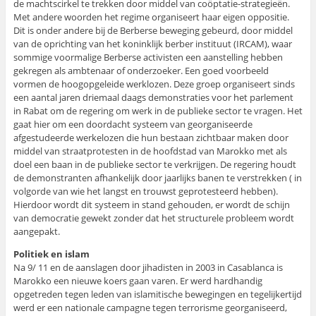
de machtscirkel te trekken door middel van coöptatie-strategieën.
Met andere woorden het regime organiseert haar eigen oppositie.
Dit is onder andere bij de Berberse beweging gebeurd, door middel
van de oprichting van het koninklijk berber instituut (IRCAM), waar
sommige voormalige Berberse activisten een aanstelling hebben
gekregen als ambtenaar of onderzoeker. Een goed voorbeeld
vormen de hoogopgeleide werklozen. Deze groep organiseert sinds
een aantal jaren driemaal daags demonstraties voor het parlement
in Rabat om de regering om werk in de publieke sector te vragen. Het
gaat hier om een doordacht systeem van georganiseerde
afgestudeerde werkelozen die hun bestaan zichtbaar maken door
middel van straatprotesten in de hoofdstad van Marokko met als
doel een baan in de publieke sector te verkrijgen. De regering houdt
de demonstranten afhankelijk door jaarlijks banen te verstrekken ( in
volgorde van wie het langst en trouwst geprotesteerd hebben).
Hierdoor wordt dit systeem in stand gehouden, er wordt de schijn
van democratie gewekt zonder dat het structurele probleem wordt
aangepakt.
Politiek en islam
Na 9/ 11 en de aanslagen door jihadisten in 2003 in Casablanca is
Marokko een nieuwe koers gaan varen. Er werd hardhandig
opgetreden tegen leden van islamitische bewegingen en tegelijkertijd
werd er een nationale campagne tegen terrorisme georganiseerd,