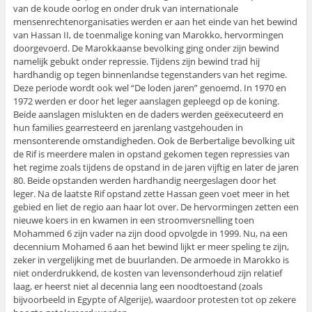
van de koude oorlog en onder druk van internationale
mensenrechtenorganisaties werden er aan het einde van het bewind
van Hassan II, de toenmalige koning van Marokko, hervormingen
doorgevoerd. De Marokkaanse bevolking ging onder zijn bewind
namelijk gebukt onder repressie. Tijdens zijn bewind trad hij
hardhandig op tegen binnenlandse tegenstanders van het regime.
Deze periode wordt ook wel “De loden jaren” genoemd. In 1970 en
1972 werden er door het leger aanslagen gepleegd op de koning.
Beide aanslagen mislukten en de daders werden geëxecuteerd en
hun families gearresteerd en jarenlang vastgehouden in
mensonterende omstandigheden. Ook de Berbertalige bevolking uit
de Rif is meerdere malen in opstand gekomen tegen repressies van
het regime zoals tijdens de opstand in de jaren vijftig en later de jaren
80. Beide opstanden werden hardhandig neergeslagen door het
leger. Na de laatste Rif opstand zette Hassan geen voet meer in het
gebied en liet de regio aan haar lot over. De hervormingen zetten een
nieuwe koers in en kwamen in een stroomversnelling toen
Mohammed 6 zijn vader na zijn dood opvolgde in 1999. Nu, na een
decennium Mohamed 6 aan het bewind lijkt er meer speling te zijn,
zeker in vergelijking met de buurlanden. De armoede in Marokko is
niet onderdrukkend, de kosten van levensonderhoud zijn relatief
laag, er heerst niet al decennia lang een noodtoestand (zoals
bijvoorbeeld in Egypte of Algerije), waardoor protesten tot op zekere