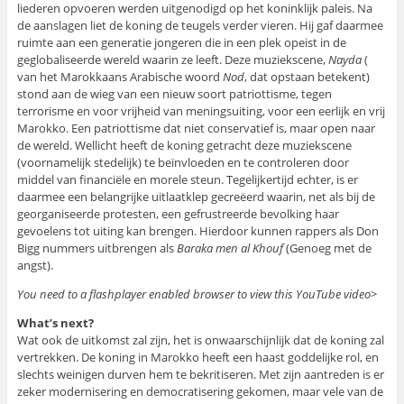
liederen opvoeren werden uitgenodigd op het koninklijk paleis. Na
de aanslagen liet de koning de teugels verder vieren. Hij gaf daarmee
ruimte aan een generatie jongeren die in een plek opeist in de
geglobaliseerde wereld waarin ze leeft. Deze muziekscene,
Nayda
(
van het Marokkaans Arabische woord
Nod
, dat opstaan betekent)
stond aan de wieg van een nieuw soort patriottisme, tegen
terrorisme en voor vrijheid van meningsuiting, voor een eerlijk en vrij
Marokko. Een patriottisme dat niet conservatief is, maar open naar
de wereld. Wellicht heeft de koning getracht deze muziekscene
(voornamelijk stedelijk) te beïnvloeden en te controleren door
middel van financiële en morele steun. Tegelijkertijd echter, is er
daarmee een belangrijke uitlaatklep gecreëerd waarin, net als bij de
georganiseerde protesten, een gefrustreerde bevolking haar
gevoelens tot uiting kan brengen. Hierdoor kunnen rappers als Don
Bigg nummers uitbrengen als
Baraka men al Khouf
(Genoeg met de
angst).
You need to a flashplayer enabled browser to view this YouTube video
>
What’s next?
Wat ook de uitkomst zal zijn, het is onwaarschijnlijk dat de koning zal
vertrekken. De koning in Marokko heeft een haast goddelijke rol, en
slechts weinigen durven hem te bekritiseren. Met zijn aantreden is er
zeker modernisering en democratisering gekomen, maar vele van de