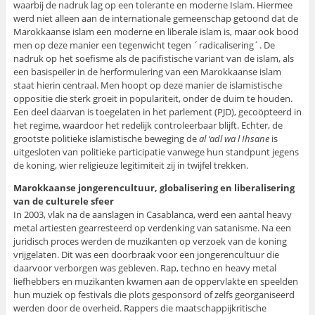
waarbij de nadruk lag op een tolerante en moderne Islam. Hiermee
werd niet alleen aan de internationale gemeenschap getoond dat de
Marokkaanse islam een moderne en liberale islam is, maar ook bood
men op deze manier een tegenwicht tegen ´radicalisering´. De
nadruk op het soefisme als de pacifistische variant van de islam, als
een basispeiler in de herformulering van een Marokkaanse islam
staat hierin centraal. Men hoopt op deze manier de islamistische
oppositie die sterk groeit in populariteit, onder de duim te houden.
Een deel daarvan is toegelaten in het parlement (PJD), gecoöpteerd in
het regime, waardoor het redelijk controleerbaar blijft. Echter, de
grootste politieke islamistische beweging de
al ‘adl wa l Ihsane
is
uitgesloten van politieke participatie vanwege hun standpunt jegens
de koning, wier religieuze legitimiteit zij in twijfel trekken.
Marokkaanse jongerencultuur, globalisering en liberalisering
van de culturele sfeer
In 2003, vlak na de aanslagen in Casablanca, werd een aantal heavy
metal artiesten gearresteerd op verdenking van satanisme. Na een
juridisch proces werden de muzikanten op verzoek van de koning
vrijgelaten. Dit was een doorbraak voor een jongerencultuur die
daarvoor verborgen was gebleven. Rap, techno en heavy metal
liefhebbers en muzikanten kwamen aan de oppervlakte en speelden
hun muziek op festivals die plots gesponsord of zelfs georganiseerd
werden door de overheid. Rappers die maatschappijkritische