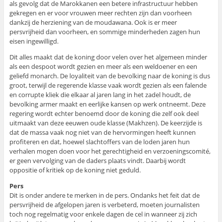
als gevolg dat de Marokkanen een betere infrastructuur hebben
gekregen en er voor vrouwen meer rechten zijn dan voorheen
dankzij de herziening van de moudawana. Ook is er meer
persvrijheid dan voorheen, en sommige minderheden zagen hun
eisen ingewilligd.
Dit alles maakt dat de koning door velen over het algemeen minder
als een despoot wordt gezien en meer als een weldoener en een
geliefd monarch. De loyaliteit van de bevolking naar de koning is dus
groot, terwijl de regerende klasse vaak wordt gezien als een falende
en corrupte kliek die elkaar al jaren lang in het zadel houdt, de
bevolking armer maakt en eerlijke kansen op werk ontneemt. Deze
regering wordt echter benoemd door de koning die zelf ook deel
uitmaakt van deze eeuwen oude klasse (Makhzen). De keerzijde is
dat de massa vaak nog niet van de hervormingen heeft kunnen
profiteren en dat, hoewel slachtoffers van de loden jaren hun
verhalen mogen doen voor het gerechtigheid en verzoeningscomité,
er geen vervolging van de daders plaats vindt. Daarbij wordt
oppositie of kritiek op de koning niet geduld.
Pers
Dit is onder andere te merken in de pers. Ondanks het feit dat de
persvrijheid de afgelopen jaren is verbeterd, moeten journalisten
toch nog regelmatig voor enkele dagen de cel in wanneer zij zich