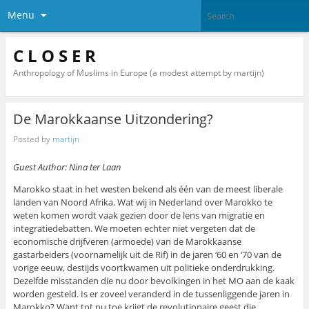
Menu
C L O S E R
Anthropology of Muslims in Europe (a modest attempt by martijn)
De Marokkaanse Uitzondering?
Posted by
martijn
Guest Author: Nina ter Laan
Marokko staat in het westen bekend als één van de meest liberale
landen van Noord Afrika. Wat wij in Nederland over Marokko te
weten komen wordt vaak gezien door de lens van migratie en
integratiedebatten. We moeten echter niet vergeten dat de
economische drijfveren (armoede) van de Marokkaanse
gastarbeiders (voornamelijk uit de Rif) in de jaren ‘60 en ‘70 van de
vorige eeuw, destijds voortkwamen uit politieke onderdrukking.
Dezelfde misstanden die nu door bevolkingen in het MO aan de kaak
worden gesteld. Is er zoveel veranderd in de tussenliggende jaren in
Marokko? Want tot nu toe krijgt de revolutionaire geest die