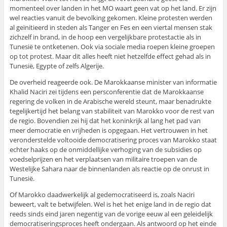
momenteel over landen in het MO waart geen vat op het land. Er zijn
wel reacties vanuit de bevolking gekomen. Kleine protesten werden
al geïnitieerd in steden als Tanger en Fes en een viertal mensen stak
zichzelf in brand, in de hoop een vergelijkbare protestactie als in
Tunesië te ontketenen. Ook via sociale media roepen kleine groepen
op tot protest. Maar dit alles heeft niet hetzelfde effect gehad als in
Tunesië, Egypte of zelfs Algerije.
De overheid reageerde ook. De Marokkaanse minister van informatie
Khalid Naciri zei tijdens een persconferentie dat de Marokkaanse
regering de volken in de Arabische wereld steunt, maar benadrukte
tegelijkertijd het belang van stabiliteit van Marokko voor de rest van
de regio. Bovendien zei hij dat het koninkrijk al lang het pad van
meer democratie en vrijheden is opgegaan. Het vertrouwen in het
veronderstelde voltooide democratisering proces van Marokko staat
echter haaks op de onmiddellijke verhoging van de subsidies op
voedselprijzen en het verplaatsen van militaire troepen van de
Westelijke Sahara naar de binnenlanden als reactie op de onrust in
Tunesië.
Of Marokko daadwerkelijk al gedemocratiseerd is, zoals Naciri
beweert, valt te betwijfelen. Wel is het het enige land in de regio dat
reeds sinds eind jaren negentig van de vorige eeuw al een geleidelijk
democratiseringsproces heeft ondergaan. Als antwoord op het einde