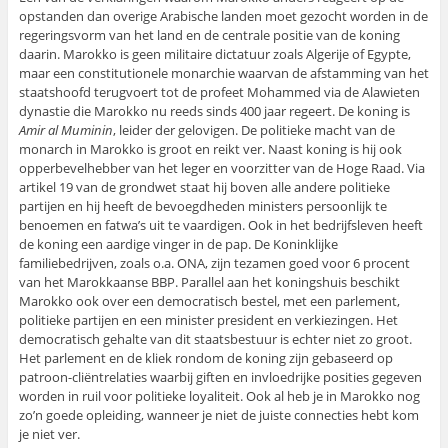
opstanden dan overige Arabische landen moet gezocht worden in de
regeringsvorm van het land en de centrale positie van de koning
daarin. Marokko is geen militaire dictatuur zoals Algerije of Egypte,
maar een constitutionele monarchie waarvan de afstamming van het
staatshoofd terugvoert tot de profeet Mohammed via de Alawieten
dynastie die Marokko nu reeds sinds 400 jaar regeert. De koning is
Amir al Muminin
, leider der gelovigen. De politieke macht van de
monarch in Marokko is groot en reikt ver. Naast koning is hij ook
opperbevelhebber van het leger en voorzitter van de Hoge Raad. Via
artikel 19 van de grondwet staat hij boven alle andere politieke
partijen en hij heeft de bevoegdheden ministers persoonlijk te
benoemen en fatwa’s uit te vaardigen. Ook in het bedrijfsleven heeft
de koning een aardige vinger in de pap. De Koninklijke
familiebedrijven, zoals o.a. ONA, zijn tezamen goed voor 6 procent
van het Marokkaanse BBP. Parallel aan het koningshuis beschikt
Marokko ook over een democratisch bestel, met een parlement,
politieke partijen en een minister president en verkiezingen. Het
democratisch gehalte van dit staatsbestuur is echter niet zo groot.
Het parlement en de kliek rondom de koning zijn gebaseerd op
patroon-cliëntrelaties waarbij giften en invloedrijke posities gegeven
worden in ruil voor politieke loyaliteit. Ook al heb je in Marokko nog
zo’n goede opleiding, wanneer je niet de juiste connecties hebt kom
je niet ver.