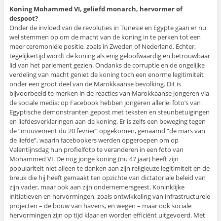
Koning Mohammed VI, geliefd monarch, hervormer of
despoot?
Onder de invloed van de revoluties in Tunesië en Egypte gaan er nu
wel stemmen op om de macht van de koning in te perken tot een
meer ceremoniële positie, zoals in Zweden of Nederland. Echter,
tegelijkertijd wordt de koning als enig geloofwaardig en betrouwbaar
lid van het parlement gezien. Ondanks de corruptie en de ongelijke
verdeling van macht geniet de koning toch een enorme legitimiteit
onder een groot deel van de Marokkaanse bevolking. Dit is
bijvoorbeeld te merken in de reacties van Marokkaanse jongeren via
de sociale media: op Facebook hebben jongeren allerlei foto’s van
Egyptische demonstranten gepost met teksten en steunbetuigingen
en liefdesverklaringen aan de koning. Er is zelfs een beweging tegen
de “mouvement du 20 fevrier” opgekomen, genaamd “de mars van
de liefde”, waarin facebookers werden opgeroepen om op
Valentijnsdag hun profielfoto te veranderen in een foto van
Mohammed VI. De nog jonge koning (nu 47 jaar) heeft zijn
populariteit niet alleen te danken aan zijn religieuze legitimiteit en de
breuk die hij heeft gemaakt ten opzichte van dictatoriale beleid van
zijn vader, maar ook aan zijn ondernemersgeest. Koninklijke
initiatieven en hervormingen, zoals ontwikkeling van infrastructurele
projecten – de bouw van havens, en wegen – maar ook sociale
hervormingen zijn op tijd klaar en worden efficiënt uitgevoerd. Met