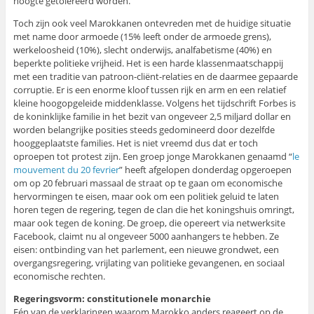
hoogte getolereerd worden.
Toch zijn ook veel Marokkanen ontevreden met de huidige situatie
met name door armoede (15% leeft onder de armoede grens),
werkeloosheid (10%), slecht onderwijs, analfabetisme (40%) en
beperkte politieke vrijheid. Het is een harde klassenmaatschappij
met een traditie van patroon-cliënt-relaties en de daarmee gepaarde
corruptie. Er is een enorme kloof tussen rijk en arm en een relatief
kleine hoogopgeleide middenklasse. Volgens het tijdschrift Forbes is
de koninklijke familie in het bezit van ongeveer 2,5 miljard dollar en
worden belangrijke posities steeds gedomineerd door dezelfde
hooggeplaatste families. Het is niet vreemd dus dat er toch
oproepen tot protest zijn. Een groep jonge Marokkanen genaamd “
le
mouvement du 20 fevrier
” heeft afgelopen donderdag opgeroepen
om op 20 februari massaal de straat op te gaan om economische
hervormingen te eisen, maar ook om een politiek geluid te laten
horen tegen de regering, tegen de clan die het koningshuis omringt,
maar ook tegen de koning. De groep, die opereert via netwerksite
Facebook, claimt nu al ongeveer 5000 aanhangers te hebben. Ze
eisen: ontbinding van het parlement, een nieuwe grondwet, een
overgangsregering, vrijlating van politieke gevangenen, en sociaal
economische rechten.
Regeringsvorm: constitutionele monarchie
Eén van de verklaringen waarom Marokko anders reageert op de