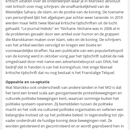
kritisch uitlaten over de onderwerpen waar je in Marokko absoluut
niet kritisch over mag schrijven: de onafhankelijkheid van de
Westelijke Sahara, de islam, en de positie van de koning. De toename
van persvrijheid lijkt het afgelopen jaar echter weer tanende. In 2010
werden maar liefst twee liberaal kritische tijdschriften uit de lucht
gehaald: “Le Journal Hebdo” en “Nichane. Nichane was in 2006 al in
de problemen geraakt door een artikel over humor en de grappen
die Marokkanen maken over islam, seks en de koning. De schrijvers
van het artikel werden vervolgd en kregen een boete en
voorwaardelijke straffen. Na een publicatie van een populariteitspoll
van de koning werd in oktober vorig jaar het tijdschrift subtiel de nek
omgedraaid door met name een advertentieboycot van ONA, het
bedrijf dat in handen is van het koningshuis. Het enige liberaal
kritische tijdschrift dat nu nog bestaat is het Franstalige Telquel.
Oppositie en co-optatie
Wat Marokko ook onderscheidt van andere landen in het MO is dat
het land een breed scala aan georganiseerde protestbewegingen en
culturele politieke bewegingen kent, waarvan sommige buiten het
politieke systeem opereren. Zij bemiddelen tussen de politieke
macht en het volk via cultureel politieke organisaties en oefenen een
belangrijke invloed uit op het politieke beleid. In tegenstelling tot zijn
vader onderdrukt de huidige koning deze bewegingen niet. Ze
worden getolereerd en gecontroleerd en er wordt geprobeerd hen in