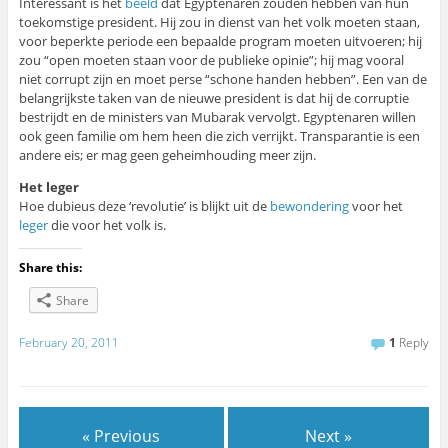
Interessant is het
beeld
dat Egyptenaren zouden hebben van hun
toekomstige president. Hij zou in dienst van het volk moeten staan,
voor beperkte periode een bepaalde program moeten uitvoeren; hij
zou “open moeten staan voor de publieke opinie”; hij mag vooral
niet corrupt zijn en moet perse “schone handen hebben”. Een van de
belangrijkste taken van de nieuwe president is dat hij de corruptie
bestrijdt en de ministers van Mubarak vervolgt. Egyptenaren willen
ook geen familie om hem heen die zich verrijkt. Transparantie is een
andere eis; er mag geen geheimhouding meer zijn.
Het leger
Hoe dubieus deze ‘revolutie’ is blijkt uit de
bewondering
voor het
leger
die voor het volk is.
Share this:
Share
February 20, 2011
1
Reply
« Previous
Next »