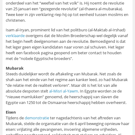
onderdeel van het “weefsel van het volk” is. Hij noemt de revolutie
van 25 januari een “gezegende revolutie” (al-thawra al-mubaraka).
Twee keer in zijn verklaring riep hij op tot eenheid tussen moslims en
christenen.
Isam al-Iryan, prominent lid van het politburo (al-Maktab al-Irshad)
verklaarde
overigens dat de Moslim Broederschap wel degelijk vanaf
het begin heeft deelgenomen aan de revolutie. Bemoedigend is dat
het leger geen eigen kandidaten naar voren zal schuiven. Het leger
heeft een facebook pagina geopend om beter contact te houden
met de “nobele Egyptische broeders”.
Mubarak
Steeds duidelijker wordt de aftakeling van Mubarak. Net zoals de
shah aan het einde van het regime aan kanker leed, zo had Mubarak
“de relatie met de realiteit verloren”. Maar dit is het lot van alle
absolute despoten stelt
al-Misri al-Yawm
. In Egypte worden ze de
“nieuwe mamlukken” genoemd, de heerschappij van slaven die
Egypte van 1250 tot de Osmaanse heerschappij hebben overheerst.
Eisen
Tijdens de
demonstratie
ter nagedachtenis van het aftreden van
Mubarak, stelde de organisatie van de 6 april beweging opnieuw haar
eisen: vrijlating alle gevangenen, invoering algemene vrijheden,