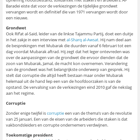
opheffing noodtoestand, solidariteit met stakers en arbeiders. Al-
Baradei eiste dat voor de verkiezingen de tijdelijke grondwet
vervangen wordt en definitief die van 1971 vervangen wordt door
een nieuwe.
Grondwet
Ook Rif’at al-Said, leider van de linkse Tajammu Partij, doet een duitje
in het zakje in een interview met
al-Sharq al-Awsat
. Hij nam deel aan
de besprekingen met Mubarak die duurden vanaf 6 februari tot een
dag voordat Mubarak aftrad. Hij zegt dat het leger ontevreden was
over de aanpassingen van de grondwet die ervoor dienden dat de
zoon van Mubarak, Jamal, de macht kon overnemen. Verandering
van de grondwet was het belangrijkste onderwerp van gesprek. Hij
stelt dat corruptie die altijd heeft bestaan maar onder Mubarak
helemaal uit de hand liep een van de hoofdoorzaken is van de
opstand. De vervalsing van de verkiezingen eind 2010 gaf de nekslag
aan het regime.
Corruptie
Zonder enige twijfel is
corruptie
een van de thema’s van de revolutie
van 25 januari. Een van de eisen van de arbeiders die staken is dat
vakbondsleiders en corrupte ondernemers verdwijnen.
Toekomstige president