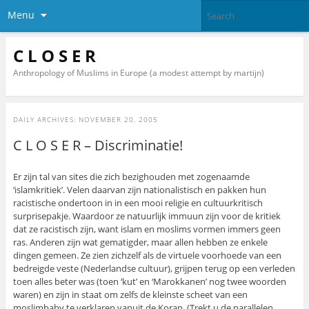
Menu
C L O S E R
Anthropology of Muslims in Europe (a modest attempt by martijn)
DAILY ARCHIVES:
NOVEMBER 20, 2005
C L O S E R – Discriminatie!
Er zijn tal van sites die zich bezighouden met zogenaamde
‘islamkritiek’. Velen daarvan zijn nationalistisch en pakken hun
racistische ondertoon in in een mooi religie en cultuurkritisch
surprisepakje. Waardoor ze natuurlijk immuun zijn voor de kritiek
dat ze racistisch zijn, want islam en moslims vormen immers geen
ras. Anderen zijn wat gematigder, maar allen hebben ze enkele
dingen gemeen. Ze zien zichzelf als de virtuele voorhoede van een
bedreigde veste (Nederlandse cultuur), grijpen terug op een verleden
toen alles beter was (toen ‘kut’ en ‘Marokkanen’ nog twee woorden
waren) en zijn in staat om zelfs de kleinste scheet van een
moslimbaby te verklaren vanuit de Koran. (Trekt u de parallelen