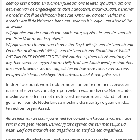
Keer op keer plotten en plannen jullie om ons te laten afdwalen, om ons
het leven van de ongelovigen te laten nabootsen, maar wAllaah, herinner
o broeder dat jij de kleinzoon bent van ‘Omar al-Faaroeq! Herinner o
broeder dat jij de kleinzoon bent van Usaama bin Zayd! Van Khaalid ibn
al-Waalid!
Wij zijn niet van de Ummah van Mark Rutte, wij zijn niet van de Ummah
van Peter Velle de kankerpatient!
Wij zijn van de Ummah van Usama ibn Zayd, wij zijn van de Ummah van
Omar ibn al-Khattaab! Wij zijn van de Ummah van Khalid ibn al-Walid!
DAT ZIJN ONZE VOORBEELDEN! Wat zouden zij doen als zij vandaag de
dag hier waren en zagen hoe de Heiligheid van Allaah werd geschonden,
hoe onze broeders werden opgesloten en hoe deze zonen van varkens
en apen de Islaam beledigen! Het antwoord laat ik aan jullie over!
In deze toespraak wordt ook, zonder namen te noemen, verwezen
naar controverses van afgelopen weken waarin diverse Nederlandse
moslimvoorlieden in niet mis te verstane woorden afstand hebben
genomen van de Nederlandse moslims die naar Syrië gaan om daar
te vechten tegen Assad:
Als de leed van de Islam jou er niet toe aanzet om kwaad te worden, doe
verder dan geen moeite. Behoor jij tot degenen die een menselijkheid
bezit? Leef dan maar als een angsthaas en sterf als een angsthaas.
De zorgen die afgelopen week door mensen als Ibrahim Wijbenga en