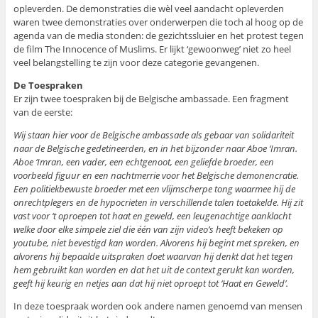
opleverden. De demonstraties die wèl veel aandacht opleverden
waren twee demonstraties over onderwerpen die toch al hoog op de
agenda van de media stonden: de gezichtssluier en het protest tegen
de film The Innocence of Muslims. Er lijkt ‘gewoonweg’ niet zo heel
veel belangstelling te zijn voor deze categorie gevangenen.
De Toespraken
Er zijn twee toespraken bij de Belgische ambassade. Een fragment
van de eerste:
Wij staan hier voor de Belgische ambassade als gebaar van solidariteit
naar de Belgische gedetineerden, en in het bijzonder naar Aboe ‘Imran.
Aboe ‘Imran, een vader, een echtgenoot, een geliefde broeder, een
voorbeeld figuur en een nachtmerrie voor het Belgische demonencratie.
Een politiekbewuste broeder met een vlijmscherpe tong waarmee hij de
onrechtplegers en de hypocrieten in verschillende talen toetakelde. Hij zit
vast voor ‘t oproepen tot haat en geweld, een leugenachtige aanklacht
welke door elke simpele ziel die één van zijn video’s heeft bekeken op
youtube, niet bevestigd kan worden. Alvorens hij begint met spreken, en
alvorens hij bepaalde uitspraken doet waarvan hij denkt dat het tegen
hem gebruikt kan worden en dat het uit de context gerukt kan worden,
geeft hij keurig en netjes aan dat hij niet oproept tot ‘Haat en Geweld’.
In deze toespraak worden ook andere namen genoemd van mensen