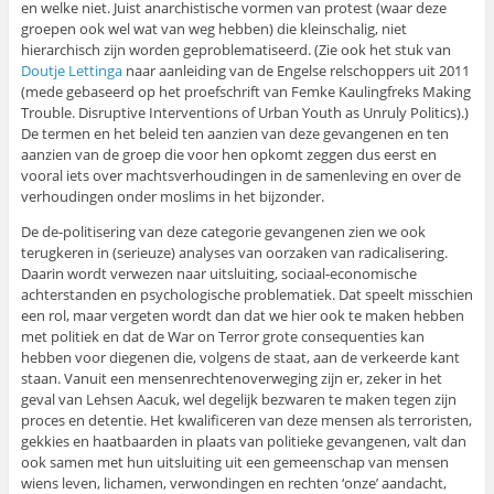
en welke niet. Juist anarchistische vormen van protest (waar deze
groepen ook wel wat van weg hebben) die kleinschalig, niet
hierarchisch zijn worden geproblematiseerd. (Zie ook het stuk van
Doutje Lettinga
naar aanleiding van de Engelse relschoppers uit 2011
(mede gebaseerd op het proefschrift van Femke Kaulingfreks Making
Trouble. Disruptive Interventions of Urban Youth as Unruly Politics).)
De termen en het beleid ten aanzien van deze gevangenen en ten
aanzien van de groep die voor hen opkomt zeggen dus eerst en
vooral iets over machtsverhoudingen in de samenleving en over de
verhoudingen onder moslims in het bijzonder.
De de-politisering van deze categorie gevangenen zien we ook
terugkeren in (serieuze) analyses van oorzaken van radicalisering.
Daarin wordt verwezen naar uitsluiting, sociaal-economische
achterstanden en psychologische problematiek. Dat speelt misschien
een rol, maar vergeten wordt dan dat we hier ook te maken hebben
met politiek en dat de War on Terror grote consequenties kan
hebben voor diegenen die, volgens de staat, aan de verkeerde kant
staan. Vanuit een mensenrechtenoverweging zijn er, zeker in het
geval van Lehsen Aacuk, wel degelijk bezwaren te maken tegen zijn
proces en detentie. Het kwalificeren van deze mensen als terroristen,
gekkies en haatbaarden in plaats van politieke gevangenen, valt dan
ook samen met hun uitsluiting uit een gemeenschap van mensen
wiens leven, lichamen, verwondingen en rechten ‘onze’ aandacht,