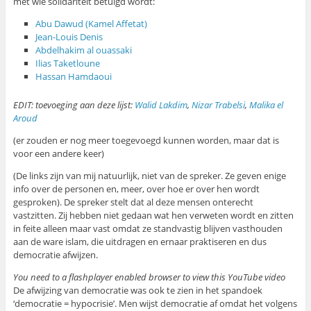
met wie solidariteit betuigd wordt:
Abu Dawud (Kamel Affetat)
Jean-Louis Denis
Abdelhakim al ouassaki
Ilias Taketloune
Hassan Hamdaoui
EDIT: toevoeging aan deze lijst:
Walid Lakdim
,
Nizar Trabelsi
,
Malika el
Aroud
(er zouden er nog meer toegevoegd kunnen worden, maar dat is
voor een andere keer)
(De links zijn van mij natuurlijk, niet van de spreker. Ze geven enige
info over de personen en, meer, over hoe er over hen wordt
gesproken). De spreker stelt dat al deze mensen onterecht
vastzitten. Zij hebben niet gedaan wat hen verweten wordt en zitten
in feite alleen maar vast omdat ze standvastig blijven vasthouden
aan de ware islam, die uitdragen en ernaar praktiseren en dus
democratie afwijzen.
You need to a flashplayer enabled browser to view this YouTube video
De afwijzing van democratie was ook te zien in het spandoek
‘democratie = hypocrisie’. Men wijst democratie af omdat het volgens