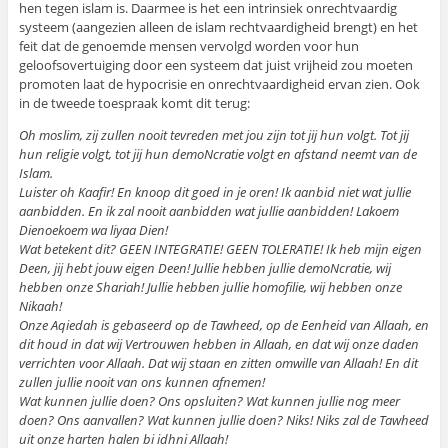
hen tegen islam is. Daarmee is het een intrinsiek onrechtvaardig
systeem (aangezien alleen de islam rechtvaardigheid brengt) en het
feit dat de genoemde mensen vervolgd worden voor hun
geloofsovertuiging door een systeem dat juist vrijheid zou moeten
promoten laat de hypocrisie en onrechtvaardigheid ervan zien. Ook
in de tweede toespraak komt dit terug:
Oh moslim, zij zullen nooit tevreden met jou zijn tot jij hun volgt. Tot jij
hun religie volgt, tot jij hun demoNcratie volgt en afstand neemt van de
Islam.
Luister oh Kaafir! En knoop dit goed in je oren! Ik aanbid niet wat jullie
aanbidden. En ik zal nooit aanbidden wat jullie aanbidden! Lakoem
Dienoekoem wa liyaa Dien!
Wat betekent dit? GEEN INTEGRATIE! GEEN TOLERATIE! Ik heb mijn eigen
Deen, jij hebt jouw eigen Deen! Jullie hebben jullie demoNcratie, wij
hebben onze Shariah! Jullie hebben jullie homofilie, wij hebben onze
Nikaah!
Onze Aqiedah is gebaseerd op de Tawheed, op de Eenheid van Allaah, en
dit houd in dat wij Vertrouwen hebben in Allaah, en dat wij onze daden
verrichten voor Allaah. Dat wij staan en zitten omwille van Allaah! En dit
zullen jullie nooit van ons kunnen afnemen!
Wat kunnen jullie doen? Ons opsluiten? Wat kunnen jullie nog meer
doen? Ons aanvallen? Wat kunnen jullie doen? Niks! Niks zal de Tawheed
uit onze harten halen bi idhni Allaah!