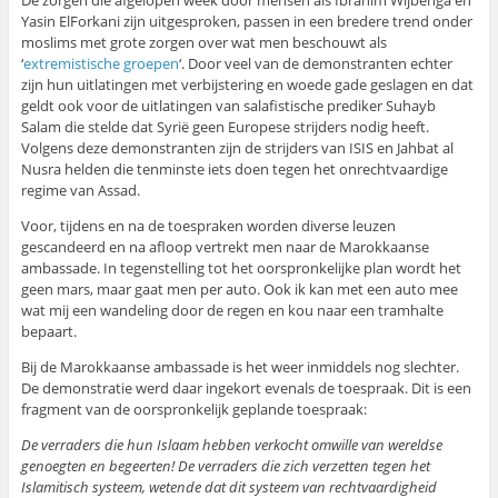
Yasin ElForkani zijn uitgesproken, passen in een bredere trend onder
moslims met grote zorgen over wat men beschouwt als
‘
extremistische groepen
‘. Door veel van de demonstranten echter
zijn hun uitlatingen met verbijstering en woede gade geslagen en dat
geldt ook voor de uitlatingen van salafistische prediker Suhayb
Salam die stelde dat Syrië geen Europese strijders nodig heeft.
Volgens deze demonstranten zijn de strijders van ISIS en Jahbat al
Nusra helden die tenminste iets doen tegen het onrechtvaardige
regime van Assad.
Voor, tijdens en na de toespraken worden diverse leuzen
gescandeerd en na afloop vertrekt men naar de Marokkaanse
ambassade. In tegenstelling tot het oorspronkelijke plan wordt het
geen mars, maar gaat men per auto. Ook ik kan met een auto mee
wat mij een wandeling door de regen en kou naar een tramhalte
bepaart.
Bij de Marokkaanse ambassade is het weer inmiddels nog slechter.
De demonstratie werd daar ingekort evenals de toespraak. Dit is een
fragment van de oorspronkelijk geplande toespraak:
De verraders die hun Islaam hebben verkocht omwille van wereldse
genoegten en begeerten! De verraders die zich verzetten tegen het
Islamitisch systeem, wetende dat dit systeem van rechtvaardigheid