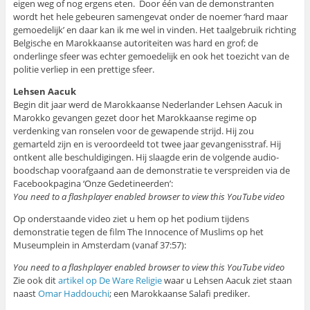
eigen weg of nog ergens eten. Door één van de demonstranten
wordt het hele gebeuren samengevat onder de noemer ‘hard maar
gemoedelijk’ en daar kan ik me wel in vinden. Het taalgebruik richting
Belgische en Marokkaanse autoriteiten was hard en grof; de
onderlinge sfeer was echter gemoedelijk en ook het toezicht van de
politie verliep in een prettige sfeer.
Lehsen Aacuk
Begin dit jaar werd de Marokkaanse Nederlander Lehsen Aacuk in
Marokko gevangen gezet door het Marokkaanse regime op
verdenking van ronselen voor de gewapende strijd. Hij zou
gemarteld zijn en is veroordeeld tot twee jaar gevangenisstraf. Hij
ontkent alle beschuldigingen. Hij slaagde erin de volgende audio-
boodschap voorafgaand aan de demonstratie te verspreiden via de
Facebookpagina ‘Onze Gedetineerden’:
You need to a flashplayer enabled browser to view this YouTube video
Op onderstaande video ziet u hem op het podium tijdens
demonstratie tegen de film The Innocence of Muslims op het
Museumplein in Amsterdam (vanaf 37:57):
You need to a flashplayer enabled browser to view this YouTube video
Zie ook dit
artikel op De Ware Religie
waar u Lehsen Aacuk ziet staan
naast
Omar Haddouchi
; een Marokkaanse Salafi prediker.