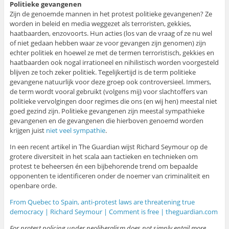
Politieke gevangenen
Zijn de genoemde mannen in het protest politieke gevangenen? Ze
worden in beleid en media weggezet als terroristen, gekkies,
haatbaarden, enzovoorts. Hun acties (los van de vraag of ze nu wel
of niet gedaan hebben waar ze voor gevangen zijn genomen) zijn
echter politiek en hoewel ze met de termen terroristisch, gekkies en
haatbaarden ook nogal irrationeel en nihilistisch worden voorgesteld
blijven ze toch zeker politiek. Tegelijkertijd is de term politieke
gevangene natuurlijk voor deze groep ook controversieel. Immers,
de term wordt vooral gebruikt (volgens mij) voor slachtoffers van
politieke vervolgingen door regimes die ons (en wij hen) meestal niet
goed gezind zijn. Politieke gevangenen zijn meestal sympathieke
gevangenen en de gevangenen die hierboven genoemd worden
krijgen juist
niet veel sympathie
.
In een recent artikel in The Guardian wijst Richard Seymour op de
grotere diversiteit in het scala aan tactieken en technieken om
protest te beheersen én een bijbehorende trend om bepaalde
opponenten te identificeren onder de noemer van criminaliteit en
openbare orde.
From Quebec to Spain, anti-protest laws are threatening true
democracy | Richard Seymour | Comment is free | theguardian.com
For protest policing under neoliberalism does not simply entail more