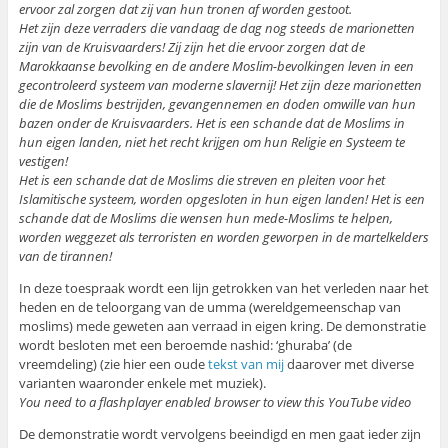
ervoor zal zorgen dat zij van hun tronen af worden gestoot.
Het zijn deze verraders die vandaag de dag nog steeds de marionetten
zijn van de Kruisvaarders! Zij zijn het die ervoor zorgen dat de
Marokkaanse bevolking en de andere Moslim-bevolkingen leven in een
gecontroleerd systeem van moderne slavernij! Het zijn deze marionetten
die de Moslims bestrijden, gevangennemen en doden omwille van hun
bazen onder de Kruisvaarders. Het is een schande dat de Moslims in
hun eigen landen, niet het recht krijgen om hun Religie en Systeem te
vestigen!
Het is een schande dat de Moslims die streven en pleiten voor het
Islamitische systeem, worden opgesloten in hun eigen landen! Het is een
schande dat de Moslims die wensen hun mede-Moslims te helpen,
worden weggezet als terroristen en worden geworpen in de martelkelders
van de tirannen!
In deze toespraak wordt een lijn getrokken van het verleden naar het
heden en de teloorgang van de umma (wereldgemeenschap van
moslims) mede geweten aan verraad in eigen kring. De demonstratie
wordt besloten met een beroemde nashid: ‘ghuraba’ (de
vreemdeling) (zie hier een oude
tekst van mij
daarover met diverse
varianten waaronder enkele met muziek).
You need to a flashplayer enabled browser to view this YouTube video
De demonstratie wordt vervolgens beeindigd en men gaat ieder zijn